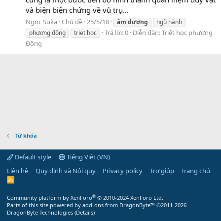
và biện biện chứng về vũ trụ...
Ngọc Suka
Chủ đề
25/5/18
âm
dương
ngũ hành
Trả lời: 0
Diễn đàn:
Triết học phương
phương đông
triet hoc
Đông
Từ khóa
Default style
Tiếng Việt (VN)
Liên hệ
Quy định và Nội quy
Privacy policy
Trợ giúp
Trang chủ
R
S
S
®
Community platform by XenForo
© 2010-2024 XenForo Ltd.
Parts of this site powered by
add-ons from DragonByte™
©2011-2026
DragonByte Technologies
(
Details
)