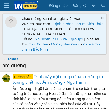
Đăng nhập
Đăng ký
Chào mừng Bạn tham gia Diễn Đàn
VNKienThuc.com -
Định hướng Forum
Kiến Thức
- HÃY TẠO CHỦ ĐỀ KIẾN THỨC HỮU ÍCH VÀ
CÙNG NHAU THẢO LUẬN
Kết nối:
VnKienthuc FB
-
VNK groups
| Nhà Tài
Trợ:
Trúc Coffee
-
Mì Cay Hàn Quốc
-
Cafe & Trà
chanh Bắc Ninh
Từ khóa
âm dương
Trình bày nội dung cơ bản những tư
Hướng dẫn
tưởng triết học Âm dương – Ngũ hành?
Âm Dương – Ngũ hành là hai phạm trù cơ bản trong tư
tưởng triết học trung Hoa cổ đại, là những khái niệm có
tính khái quát, trừu tượng đầu tiên trong quan niệm
của cổ nhân về sự sản sinh, biến hoá của vũ trụ. Đây
cũng là một bước tiến bộ hình thành quan niệm duy vật