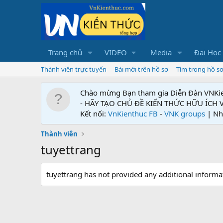
Trang chủ
VIDEO
Media
Đại Học
Thành viên trực tuyến
Bài mới trên hồ sơ
Tìm trong hồ s
Chào mừng Bạn tham gia Diễn Đàn VNKi
- HÃY TẠO CHỦ ĐỀ KIẾN THỨC HỮU ÍCH
Kết nối:
VnKienthuc FB
-
VNK groups
| Nh
Thành viên
tuyettrang
tuyettrang has not provided any additional informa