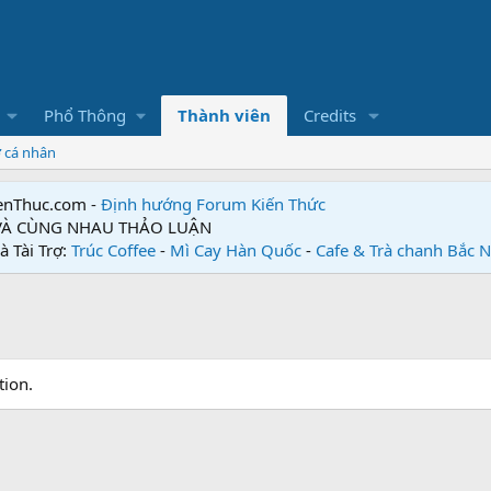
Phổ Thông
Thành viên
Credits
ơ cá nhân
enThuc.com -
Định hướng Forum
Kiến Thức
 VÀ CÙNG NHAU THẢO LUẬN
à Tài Trợ:
Trúc Coffee
-
Mì Cay Hàn Quốc
-
Cafe & Trà chanh Bắc 
tion.