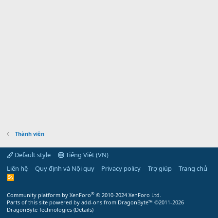
Thành viên
Default style
Tiếng Việt (VN)
Liên hệ
Quy định và Nội quy
Privacy policy
Trợ giúp
Trang chủ
R
S
S
®
Community platform by XenForo
© 2010-2024 XenForo Ltd.
Parts of this site powered by
add-ons from DragonByte™
©2011-2026
DragonByte Technologies
(
Details
)