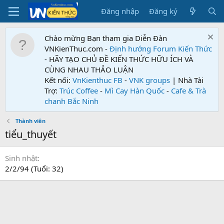
Đăng nhập
Đăng ký
Chào mừng Bạn tham gia Diễn Đàn
VNKienThuc.com -
Định hướng Forum
Kiến Thức
- HÃY TẠO CHỦ ĐỀ KIẾN THỨC HỮU ÍCH VÀ
CÙNG NHAU THẢO LUẬN
Kết nối:
VnKienthuc FB
-
VNK groups
| Nhà Tài
Trợ:
Trúc Coffee
-
Mì Cay Hàn Quốc
-
Cafe & Trà
chanh Bắc Ninh
Thành viên
tiểu_thuyết
Sinh nhật
2/2/94 (Tuổi: 32)