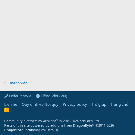
Thành viên
Default style
Tiếng Việt (VN)
Liên hệ
Quy định và Nội quy
Privacy policy
Trợ giúp
Trang chủ
R
S
S
®
Community platform by XenForo
© 2010-2024 XenForo Ltd.
Parts of this site powered by
add-ons from DragonByte™
©2011-2026
DragonByte Technologies
(
Details
)