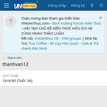
Đăng nhập
Đăng ký
Chào mừng Bạn tham gia Diễn Đàn
VNKienThuc.com -
Định hướng Forum
Kiến Thức
- HÃY TẠO CHỦ ĐỀ KIẾN THỨC HỮU ÍCH VÀ
CÙNG NHAU THẢO LUẬN
Kết nối:
VnKienthuc FB
-
VNK groups
| Nhà Tài
Trợ:
Trúc Coffee
-
Mì Cay Hàn Quốc
-
Cafe & Trà
chanh Bắc Ninh
Thành viên
thanhvan12
Sinh nhật
16/4/90 (Tuổi: 36)