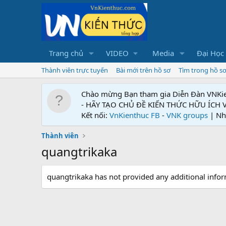
Trang chủ
VIDEO
Media
Đại Học
Thành viên trực tuyến
Bài mới trên hồ sơ
Tìm trong hồ s
Chào mừng Bạn tham gia Diễn Đàn VNKi
- HÃY TẠO CHỦ ĐỀ KIẾN THỨC HỮU ÍCH
Kết nối:
VnKienthuc FB
-
VNK groups
| Nh
Thành viên
quangtrikaka
quangtrikaka has not provided any additional infor