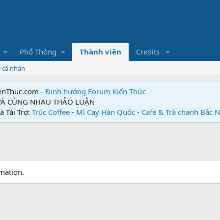
Phổ Thông
Thành viên
Credits
ơ cá nhân
enThuc.com -
Định hướng Forum
Kiến Thức
 VÀ CÙNG NHAU THẢO LUẬN
à Tài Trợ:
Trúc Coffee
-
Mì Cay Hàn Quốc
-
Cafe & Trà chanh Bắc 
mation.