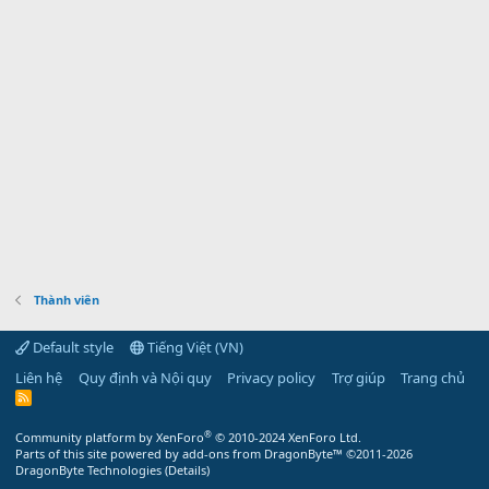
Thành viên
Default style
Tiếng Việt (VN)
Liên hệ
Quy định và Nội quy
Privacy policy
Trợ giúp
Trang chủ
R
S
S
®
Community platform by XenForo
© 2010-2024 XenForo Ltd.
Parts of this site powered by
add-ons from DragonByte™
©2011-2026
DragonByte Technologies
(
Details
)