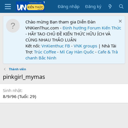
Đăng nhập
Đăng ký
Chào mừng Bạn tham gia Diễn Đàn
VNKienThuc.com -
Định hướng Forum
Kiến Thức
- HÃY TẠO CHỦ ĐỀ KIẾN THỨC HỮU ÍCH VÀ
CÙNG NHAU THẢO LUẬN
Kết nối:
VnKienthuc FB
-
VNK groups
| Nhà Tài
Trợ:
Trúc Coffee
-
Mì Cay Hàn Quốc
-
Cafe & Trà
chanh Bắc Ninh
Thành viên
pinkgirl_mymas
Sinh nhật
8/9/96 (Tuổi: 29)