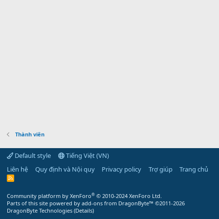
Thành viên
Default style
Tiếng Việt (VN)
Liên hệ
Quy định và Nội quy
Privacy policy
Trợ giúp
Trang chủ
R
S
S
®
Community platform by XenForo
© 2010-2024 XenForo Ltd.
Parts of this site powered by
add-ons from DragonByte™
©2011-2026
DragonByte Technologies
(
Details
)