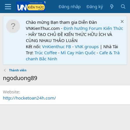
Đăng nhập
Đăng ký
Chào mừng Bạn tham gia Diễn Đàn
VNKienThuc.com -
Định hướng Forum
Kiến Thức
- HÃY TẠO CHỦ ĐỀ KIẾN THỨC HỮU ÍCH VÀ
CÙNG NHAU THẢO LUẬN
Kết nối:
VnKienthuc FB
-
VNK groups
| Nhà Tài
Trợ:
Trúc Coffee
-
Mì Cay Hàn Quốc
-
Cafe & Trà
chanh Bắc Ninh
Thành viên
ngoduong89
Website
http://hocketoan24h.com/