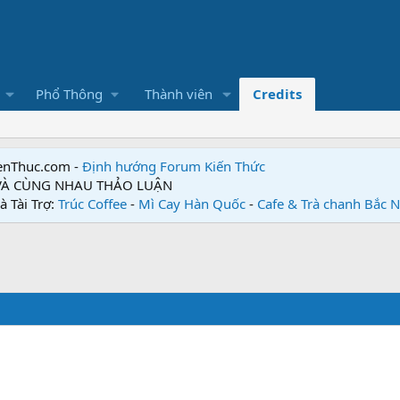
Phổ Thông
Thành viên
Credits
enThuc.com -
Định hướng Forum
Kiến Thức
 VÀ CÙNG NHAU THẢO LUẬN
à Tài Trợ:
Trúc Coffee
-
Mì Cay Hàn Quốc
-
Cafe & Trà chanh Bắc 