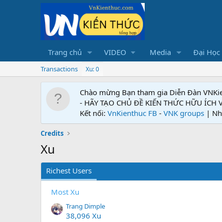
Trang chủ
VIDEO
Media
Đại Học
Transactions
Xu: 0
Chào mừng Bạn tham gia Diễn Đàn VNKi
- HÃY TẠO CHỦ ĐỀ KIẾN THỨC HỮU ÍCH
Kết nối:
VnKienthuc FB
-
VNK groups
| Nh
Credits
Xu
Richest Users
Most Xu
Trang Dimple
38,096 Xu