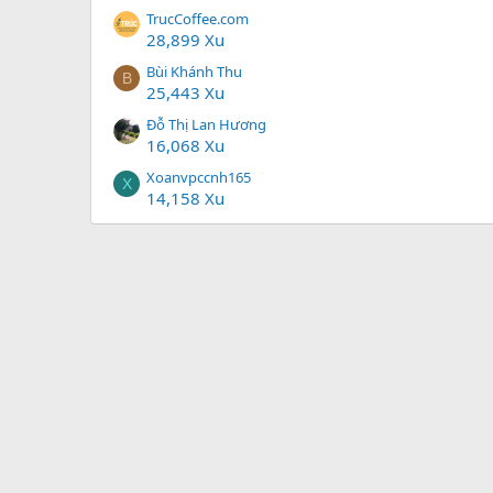
TrucCoffee.com
28,899 Xu
Bùi Khánh Thu
B
25,443 Xu
Đỗ Thị Lan Hương
16,068 Xu
Xoanvpccnh165
X
14,158 Xu