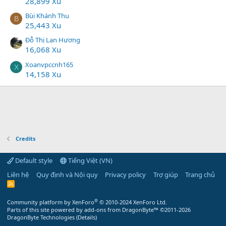
28,899 Xu
Bùi Khánh Thu
B
25,443 Xu
Đỗ Thị Lan Hương
16,068 Xu
Xoanvpccnh165
X
14,158 Xu
Credits
Default style
Tiếng Việt (VN)
Liên hệ
Quy định và Nội quy
Privacy policy
Trợ giúp
Trang chủ
R
S
S
®
Community platform by XenForo
© 2010-2024 XenForo Ltd.
Parts of this site powered by
add-ons from DragonByte™
©2011-2026
DragonByte Technologies
(
Details
)