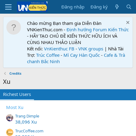
Đăng nhập
Đăng ký
Chào mừng Bạn tham gia Diễn Đàn
VNKienThuc.com -
Định hướng Forum
Kiến Thức
- HÃY TẠO CHỦ ĐỀ KIẾN THỨC HỮU ÍCH VÀ
CÙNG NHAU THẢO LUẬN
Kết nối:
VnKienthuc FB
-
VNK groups
| Nhà Tài
Trợ:
Trúc Coffee
-
Mì Cay Hàn Quốc
-
Cafe & Trà
chanh Bắc Ninh
Credits
Xu
Richest Users
Most Xu
Trang Dimple
38,096 Xu
TrucCoffee.com