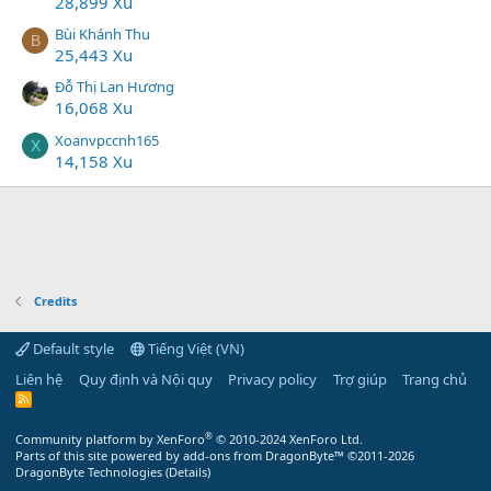
28,899 Xu
Bùi Khánh Thu
B
25,443 Xu
Đỗ Thị Lan Hương
16,068 Xu
Xoanvpccnh165
X
14,158 Xu
Credits
Default style
Tiếng Việt (VN)
Liên hệ
Quy định và Nội quy
Privacy policy
Trợ giúp
Trang chủ
R
S
S
®
Community platform by XenForo
© 2010-2024 XenForo Ltd.
Parts of this site powered by
add-ons from DragonByte™
©2011-2026
DragonByte Technologies
(
Details
)