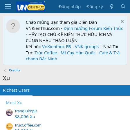
Đăng nhập
Đăng ký
Chào mừng Bạn tham gia Diễn Đàn
VNKienThuc.com -
Định hướng Forum
Kiến Thức
- HÃY TẠO CHỦ ĐỀ KIẾN THỨC HỮU ÍCH VÀ
CÙNG NHAU THẢO LUẬN
Kết nối:
VnKienthuc FB
-
VNK groups
| Nhà Tài
Trợ:
Trúc Coffee
-
Mì Cay Hàn Quốc
-
Cafe & Trà
chanh Bắc Ninh
Credits
Xu
Richest Users
Most Xu
Trang Dimple
38,096 Xu
TrucCoffee.com