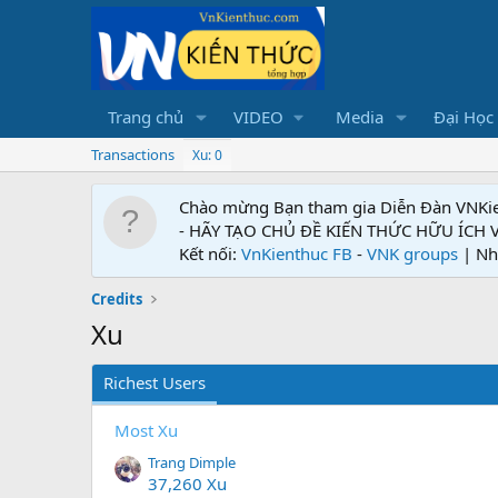
Trang chủ
VIDEO
Media
Đại Học
Transactions
Xu: 0
Chào mừng Bạn tham gia Diễn Đàn VNKi
- HÃY TẠO CHỦ ĐỀ KIẾN THỨC HỮU ÍCH
Kết nối:
VnKienthuc FB
-
VNK groups
| Nh
Credits
Xu
Richest Users
Most Xu
Trang Dimple
37,260 Xu