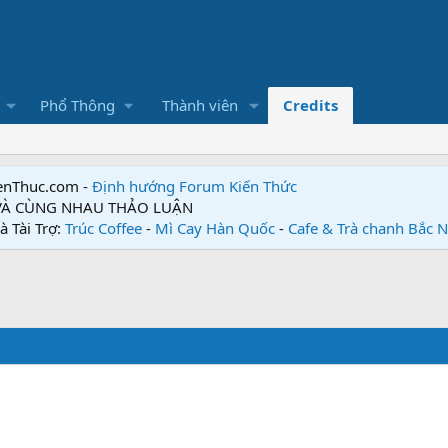
Phổ Thông
Thành viên
Credits
enThuc.com -
Định hướng Forum
Kiến Thức
 VÀ CÙNG NHAU THẢO LUẬN
à Tài Trợ:
Trúc Coffee
-
Mì Cay Hàn Quốc
-
Cafe & Trà chanh Bắc 