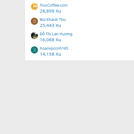
TrucCoffee.com
28,899 Xu
Bùi Khánh Thu
B
25,443 Xu
Đỗ Thị Lan Hương
16,068 Xu
Xoanvpccnh165
X
14,158 Xu