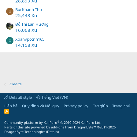
28,899 Xu
Bùi Khánh Thu
B
25,443 Xu
Đỗ Thị Lan Hương
16,068 Xu
Xoanvpccnh165
X
14,158 Xu
Credits
Default style
Tiếng Việt (VN)
Liên hệ
Quy định và Nội quy
Privacy policy
Trợ giúp
Trang chủ
R
S
S
®
Community platform by XenForo
© 2010-2024 XenForo Ltd.
Parts of this site powered by
add-ons from DragonByte™
©2011-2026
DragonByte Technologies
(
Details
)