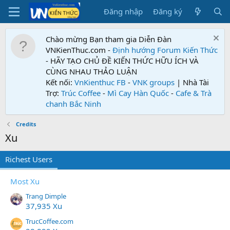
Đăng nhập
Đăng ký
Chào mừng Bạn tham gia Diễn Đàn
VNKienThuc.com -
Định hướng Forum
Kiến Thức
- HÃY TẠO CHỦ ĐỀ KIẾN THỨC HỮU ÍCH VÀ
CÙNG NHAU THẢO LUẬN
Kết nối:
VnKienthuc FB
-
VNK groups
| Nhà Tài
Trợ:
Trúc Coffee
-
Mì Cay Hàn Quốc
-
Cafe & Trà
chanh Bắc Ninh
Credits
Xu
Richest Users
Most Xu
Trang Dimple
37,935 Xu
TrucCoffee.com