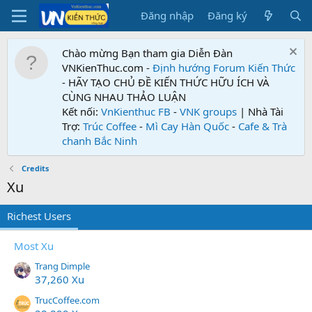
Đăng nhập
Đăng ký
Chào mừng Bạn tham gia Diễn Đàn
VNKienThuc.com -
Định hướng Forum
Kiến Thức
- HÃY TẠO CHỦ ĐỀ KIẾN THỨC HỮU ÍCH VÀ
CÙNG NHAU THẢO LUẬN
Kết nối:
VnKienthuc FB
-
VNK groups
| Nhà Tài
Trợ:
Trúc Coffee
-
Mì Cay Hàn Quốc
-
Cafe & Trà
chanh Bắc Ninh
Credits
Xu
Richest Users
Most Xu
Trang Dimple
37,260 Xu
TrucCoffee.com