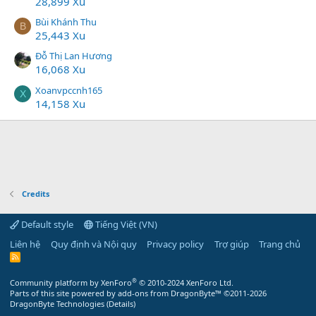
28,899 Xu
Bùi Khánh Thu
B
25,443 Xu
Đỗ Thị Lan Hương
16,068 Xu
Xoanvpccnh165
X
14,158 Xu
Credits
Default style
Tiếng Việt (VN)
Liên hệ
Quy định và Nội quy
Privacy policy
Trợ giúp
Trang chủ
R
S
S
®
Community platform by XenForo
© 2010-2024 XenForo Ltd.
Parts of this site powered by
add-ons from DragonByte™
©2011-2026
DragonByte Technologies
(
Details
)