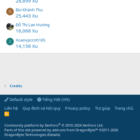
28,899 Xu
Bùi Khánh Thu
B
25,443 Xu
Đỗ Thị Lan Hương
16,068 Xu
Xoanvpccnh165
X
14,158 Xu
Credits
Default style
Tiếng Việt (VN)
Liên hệ
Quy định và Nội quy
Privacy policy
Trợ giúp
Trang chủ
R
S
S
®
Community platform by XenForo
© 2010-2024 XenForo Ltd.
Parts of this site powered by
add-ons from DragonByte™
©2011-2026
DragonByte Technologies
(
Details
)