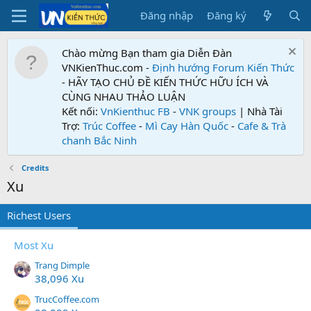
Đăng nhập
Đăng ký
Chào mừng Bạn tham gia Diễn Đàn
VNKienThuc.com -
Định hướng Forum
Kiến Thức
- HÃY TẠO CHỦ ĐỀ KIẾN THỨC HỮU ÍCH VÀ
CÙNG NHAU THẢO LUẬN
Kết nối:
VnKienthuc FB
-
VNK groups
| Nhà Tài
Trợ:
Trúc Coffee
-
Mì Cay Hàn Quốc
-
Cafe & Trà
chanh Bắc Ninh
Credits
Xu
Richest Users
Most Xu
Trang Dimple
38,096 Xu
TrucCoffee.com