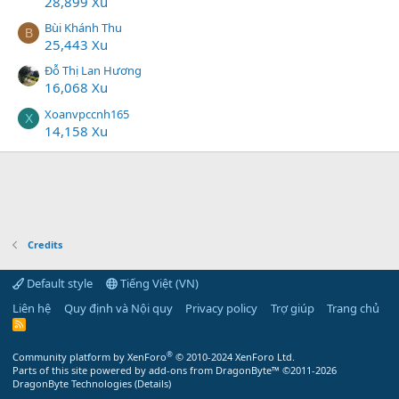
28,899 Xu
Bùi Khánh Thu
B
25,443 Xu
Đỗ Thị Lan Hương
16,068 Xu
Xoanvpccnh165
X
14,158 Xu
Credits
Default style
Tiếng Việt (VN)
Liên hệ
Quy định và Nội quy
Privacy policy
Trợ giúp
Trang chủ
R
S
S
®
Community platform by XenForo
© 2010-2024 XenForo Ltd.
Parts of this site powered by
add-ons from DragonByte™
©2011-2026
DragonByte Technologies
(
Details
)