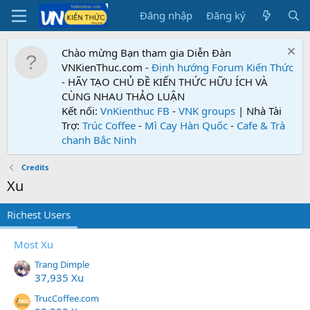
Đăng nhập
Đăng ký
Chào mừng Bạn tham gia Diễn Đàn
VNKienThuc.com -
Định hướng Forum
Kiến Thức
- HÃY TẠO CHỦ ĐỀ KIẾN THỨC HỮU ÍCH VÀ
CÙNG NHAU THẢO LUẬN
Kết nối:
VnKienthuc FB
-
VNK groups
| Nhà Tài
Trợ:
Trúc Coffee
-
Mì Cay Hàn Quốc
-
Cafe & Trà
chanh Bắc Ninh
Credits
Xu
Richest Users
Most Xu
Trang Dimple
37,935 Xu
TrucCoffee.com