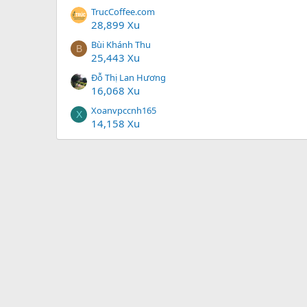
TrucCoffee.com
28,899 Xu
Bùi Khánh Thu
B
25,443 Xu
Đỗ Thị Lan Hương
16,068 Xu
Xoanvpccnh165
X
14,158 Xu