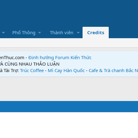
Phổ Thông
Thành viên
Credits
enThuc.com -
Định hướng Forum
Kiến Thức
 VÀ CÙNG NHAU THẢO LUẬN
à Tài Trợ:
Trúc Coffee
-
Mì Cay Hàn Quốc
-
Cafe & Trà chanh Bắc 