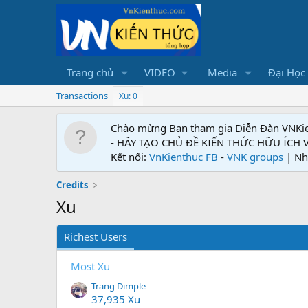
Trang chủ
VIDEO
Media
Đại Học
Transactions
Xu: 0
Chào mừng Bạn tham gia Diễn Đàn VNKi
- HÃY TẠO CHỦ ĐỀ KIẾN THỨC HỮU ÍCH
Kết nối:
VnKienthuc FB
-
VNK groups
| Nh
Credits
Xu
Richest Users
Most Xu
Trang Dimple
37,935 Xu