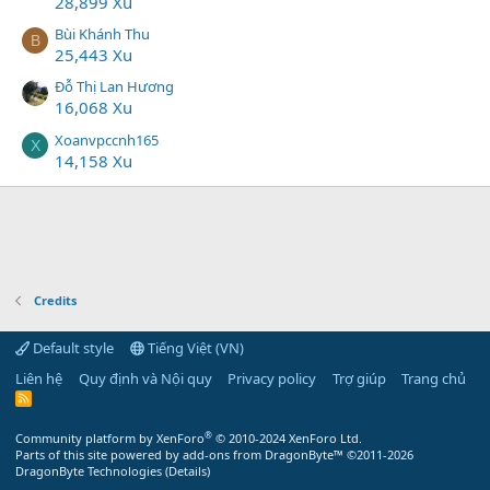
28,899 Xu
Bùi Khánh Thu
B
25,443 Xu
Đỗ Thị Lan Hương
16,068 Xu
Xoanvpccnh165
X
14,158 Xu
Credits
Default style
Tiếng Việt (VN)
Liên hệ
Quy định và Nội quy
Privacy policy
Trợ giúp
Trang chủ
R
S
S
®
Community platform by XenForo
© 2010-2024 XenForo Ltd.
Parts of this site powered by
add-ons from DragonByte™
©2011-2026
DragonByte Technologies
(
Details
)