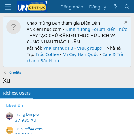
Đăng nhập
Đăng ký
Chào mừng Bạn tham gia Diễn Đàn
VNKienThuc.com -
Định hướng Forum
Kiến Thức
- HÃY TẠO CHỦ ĐỀ KIẾN THỨC HỮU ÍCH VÀ
CÙNG NHAU THẢO LUẬN
Kết nối:
VnKienthuc FB
-
VNK groups
| Nhà Tài
Trợ:
Trúc Coffee
-
Mì Cay Hàn Quốc
-
Cafe & Trà
chanh Bắc Ninh
Credits
Xu
Richest Users
Most Xu
Trang Dimple
37,935 Xu
TrucCoffee.com