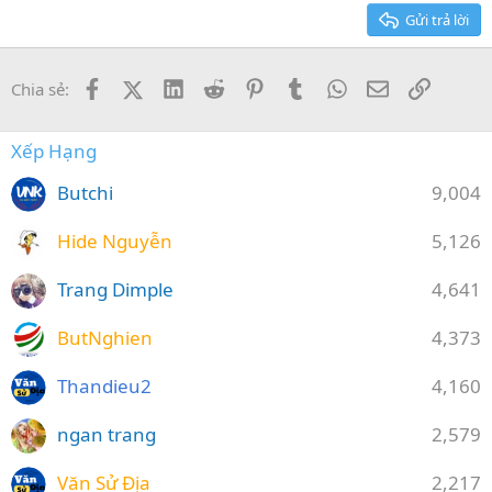
26
Trebuchet MS
Gửi trả lời
Verdana
Facebook
X (Twitter)
LinkedIn
Reddit
Pinterest
Tumblr
WhatsApp
Email
Link
Chia sẻ:
Xếp Hạng
Butchi
9,004
Hide Nguyễn
5,126
Trang Dimple
4,641
ButNghien
4,373
Thandieu2
4,160
ngan trang
2,579
Văn Sử Địa
2,217