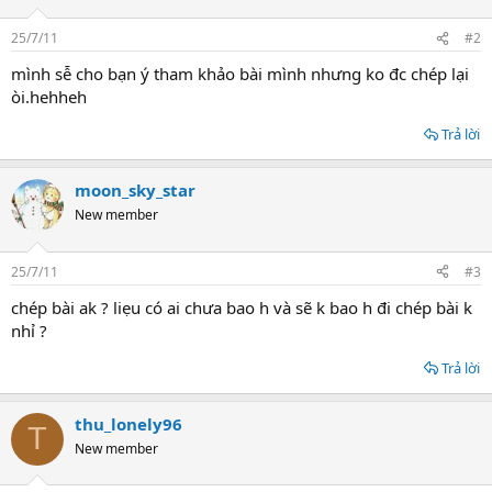
25/7/11
#2
mình sễ cho bạn ý tham khảo bài mình nhưng ko đc chép lại
òi.hehheh
Trả lời
moon_sky_star
New member
25/7/11
#3
chép bài ak ? liẹu có ai chưa bao h và sẽ k bao h đi chép bài k
nhỉ ?
Trả lời
thu_lonely96
T
New member