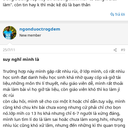
làm". còn tin hay k thì mặc kệ dù là bạn thân
Trả lời
ngonduoctrogdem
New member
25/7/11
#9
suy nghĩ mình là
Trường hợp này mình gặp rất nhìu rùi, ở lớp mình, có rất nhìu
học sinh đạt danh hiệu học sinh khá nhờ quay cóp và giở tài
liệu,những môn thi lí thuyết, nếu giáo viên dễ, mình rất thoải
mái làm bài vì họ giở tài liệu, còn giáo viên khó thì ko làm jì
dc rùi
còn câu hỏi, mình sẽ cho coi một ít hoặc chỉ dẫn.tuy vậy, mình
cũng khó chịu khi bài chưa xong nhưng cứ phải chỉ cho bọn
nó.lớp mìh co 13 hs khá nhưng chỉ 6-7 người là xứng đáng,
mình lun tìm lí do là làm sai hoăc chưa làm xong.hihi, nhưng
nhìu lúc cũng khó xử lắm, nhưng đến những kì thi quan trọng