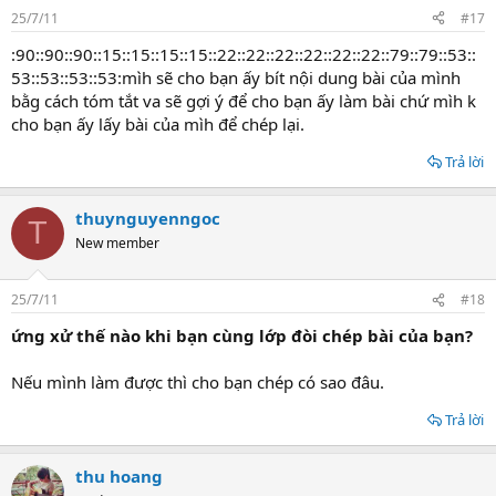
25/7/11
#17
:90::90::90::15::15::15::15::22::22::22::22::22::22::79::79::53::
53::53::53::53:mìh sẽ cho bạn ấy bít nội dung bài của mình
bằg cách tóm tắt va sẽ gợi ý để cho bạn ấy làm bài chứ mìh k
cho bạn ấy lấy bài của mìh để chép lại.
Trả lời
thuynguyenngoc
T
New member
25/7/11
#18
ứng xử thế nào khi bạn cùng lớp đòi chép bài của bạn?
Nếu mình làm được thì cho bạn chép có sao đâu.
Trả lời
thu hoang