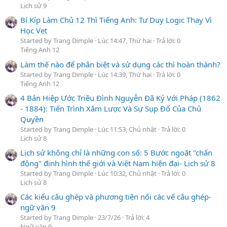
Lịch sử 9
Bí Kíp Làm Chủ 12 Thì Tiếng Anh: Tư Duy Logic Thay Vì
Học Vẹt
Started by Trang Dimple
Lúc 14:47, Thứ hai
Trả lời: 0
Tiếng Anh 12
Làm thế nào để phân biệt và sử dụng các thì hoàn thành?
Started by Trang Dimple
Lúc 14:39, Thứ hai
Trả lời: 0
Tiếng Anh 12
4 Bản Hiệp Ước Triều Đình Nguyễn Đã Ký Với Pháp (1862
- 1884): Tiến Trình Xâm Lược Và Sự Sụp Đổ Của Chủ
Quyền
Started by Trang Dimple
Lúc 11:53, Chủ nhật
Trả lời: 0
Lịch sử 8
Lịch sử không chỉ là những con số: 5 Bước ngoặt "chấn
động" định hình thế giới và Việt Nam hiện đại- Lịch sử 8
Started by Trang Dimple
Lúc 10:32, Chủ nhật
Trả lời: 0
Lịch sử 8
Các kiểu câu ghép và phương tiện nối các vế câu ghép-
ngữ văn 9
Started by Trang Dimple
23/7/26
Trả lời: 4
Ngữ văn 9