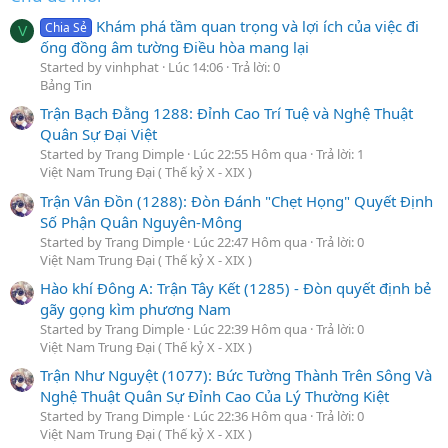
Khám phá tầm quan trọng và lợi ích của việc đi
Chia Sẻ
V
ống đồng âm tường Điều hòa mang lại
Started by vinhphat
Lúc 14:06
Trả lời: 0
Bảng Tin
Trận Bạch Đằng 1288: Đỉnh Cao Trí Tuệ và Nghệ Thuật
Quân Sự Đại Việt
Started by Trang Dimple
Lúc 22:55 Hôm qua
Trả lời: 1
Việt Nam Trung Đại ( Thế kỷ X - XIX )
Trận Vân Đồn (1288): Đòn Đánh "Chẹt Họng" Quyết Định
Số Phận Quân Nguyên-Mông
Started by Trang Dimple
Lúc 22:47 Hôm qua
Trả lời: 0
Việt Nam Trung Đại ( Thế kỷ X - XIX )
Hào khí Đông A: Trận Tây Kết (1285) - Đòn quyết định bẻ
gãy gọng kìm phương Nam
Started by Trang Dimple
Lúc 22:39 Hôm qua
Trả lời: 0
Việt Nam Trung Đại ( Thế kỷ X - XIX )
Trận Như Nguyệt (1077): Bức Tường Thành Trên Sông Và
Nghệ Thuật Quân Sự Đỉnh Cao Của Lý Thường Kiệt
Started by Trang Dimple
Lúc 22:36 Hôm qua
Trả lời: 0
Việt Nam Trung Đại ( Thế kỷ X - XIX )