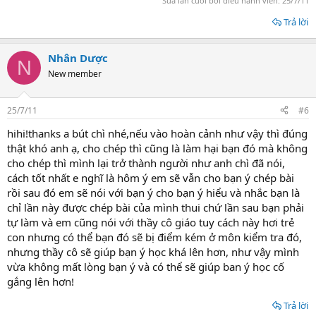
Sửa lần cuối bởi điều hành viên:
25/7/11
Trả lời
Nhân Dược
N
New member
25/7/11
#6
hihi!thanks a bút chì nhé,nếu vào hoàn cảnh như vậy thì đúng
thật khó anh ạ, cho chép thì cũng là làm hại bạn đó mà không
cho chép thì mình lại trở thành người như anh chì đã nói,
cách tốt nhất e nghĩ là hôm ý em sẽ vẫn cho bạn ý chép bài
rồi sau đó em sẽ nói với bạn ý cho bạn ý hiểu và nhắc bạn là
chỉ lần này được chép bài của mình thui chứ lần sau bạn phải
tự làm và em cũng nói với thầy cô giáo tuy cách này hơi trẻ
con nhưng có thể bạn đó sẽ bị điểm kém ở môn kiểm tra đó,
nhưng thầy cô sẽ giúp bạn ý học khá lên hơn, như vậy mình
vừa không mất lòng bạn ý và có thể sẽ giúp ban ý học cố
gắng lên hơn!
Trả lời