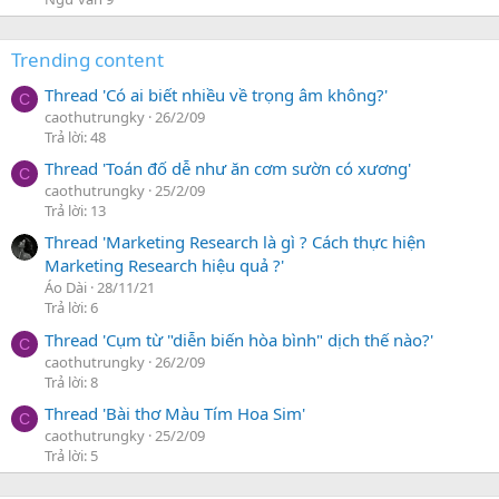
Trending content
Thread 'Có ai biết nhiều về trọng âm không?'
C
caothutrungky
26/2/09
Trả lời: 48
Thread 'Toán đố dễ như ăn cơm sườn có xương'
C
caothutrungky
25/2/09
Trả lời: 13
Thread 'Marketing Research là gì ? Cách thực hiện
Marketing Research hiệu quả ?'
Áo Dài
28/11/21
Trả lời: 6
Thread 'Cụm từ "diễn biến hòa bình" dịch thế nào?'
C
caothutrungky
26/2/09
Trả lời: 8
Thread 'Bài thơ Màu Tím Hoa Sim'
C
caothutrungky
25/2/09
Trả lời: 5