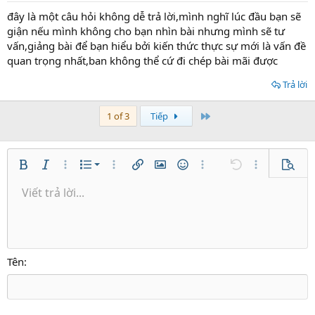
đây là một câu hỏi không dễ trả lời,mình nghĩ lúc đầu bạn sẽ
giận nếu mình không cho bạn nhìn bài nhưng mình sẽ tư
vấn,giảng bài để bạn hiểu bởi kiến thức thực sự mới là vấn đề
quan trọng nhất,ban không thể cứ đi chép bài mãi được
Trả lời
Last
1 of 3
Tiếp
Danh sách có thứ tự
Bold
In nghiêng
Thêm tùy chọn…
Danh sách
Thêm tùy chọn…
Chèn liên kết
Chèn hình ảnh
Mặt cười
Thêm tùy chọn…
Undo
Thêm tùy ch
Xem tr
Danh sách không có thứ tự
Viết trả lời...
Căn trái
9
Normal
Lưu nháp
Arial
Kích thước
Căn lề
Trích dẫn
Redo
Media
Toggle BB code
Màu chữ
Paragraph format
Insert table
Xóa định dạng
Phông chữ
Insert horizontal line
Bản thảo
Gạch ngang
Spoiler
Gạch chân
Mã
Inline code
Inline spoiler
Thụt lề
10
Xóa bản thảo
Căn giữa
Heading 1
Book Antiqua
Tăng lề
12
Courier New
Căn phải
Heading 2
15
Georgia
Justify text
Tên
Heading 3
18
Tahoma
22
Times New Roman