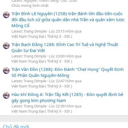
Latest: Nguyễn Thành Sáng
Lúc 12:00
Chúc mừng Sinh nhật
Trận Bình Lệ Nguyên (1258)-trận đánh lớn đầu tiên-cuộc
đối đầu lịch sử giữa quân dân nhà Trần và quân xâm lược
Mông Cổ
Latest: Trang Dimple
Lúc 23:15 Hôm qua
Việt Nam Trung Đại ( Thế kỷ X - XIX )
Trận Bạch Đằng 1288: Đỉnh Cao Trí Tuệ và Nghệ Thuật
Quân Sự Đại Việt
Latest: Trang Dimple
Lúc 23:00 Hôm qua
Việt Nam Trung Đại ( Thế kỷ X - XIX )
Trận Vân Đồn (1288): Đòn Đánh "Chẹt Họng" Quyết Định
Số Phận Quân Nguyên-Mông
Latest: Trang Dimple
Lúc 22:47 Hôm qua
Việt Nam Trung Đại ( Thế kỷ X - XIX )
Hào khí Đông A: Trận Tây Kết (1285) - Đòn quyết định bẻ
gãy gọng kìm phương Nam
Latest: Trang Dimple
Lúc 22:39 Hôm qua
Việt Nam Trung Đại ( Thế kỷ X - XIX )
Chủ đề mới