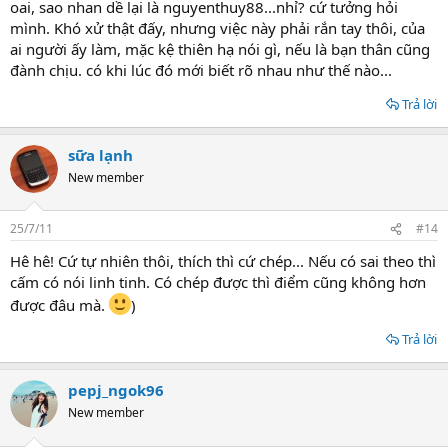
oai, sao nhan dề lại là nguyenthuy88...nhỉ? cứ tưởng hỏi
mình. Khó xử thật đấy, nhưng việc này phải rắn tay thôi, của
ai người ấy làm, mặc kệ thiên hạ nói gì, nếu là bạn thân cũng
đành chịu. có khi lúc đó mới biết rõ nhau như thế nào...
Trả lời
sữa lạnh
New member
25/7/11
#14
Hê hê! Cứ tự nhiên thôi, thích thì cứ chép... Nếu có sai theo thì
cấm có nói linh tinh. Có chép được thì điểm cũng không hơn
được đâu mà.
)
Trả lời
pepj_ngok96
New member