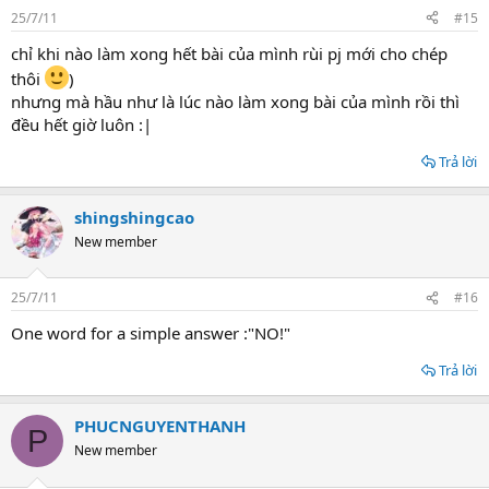
25/7/11
#15
chỉ khi nào làm xong hết bài của mình rùi pj mới cho chép
thôi
)
nhưng mà hầu như là lúc nào làm xong bài của mình rồi thì
đều hết giờ luôn :|
Trả lời
shingshingcao
New member
25/7/11
#16
One word for a simple answer :"NO!"
Trả lời
PHUCNGUYENTHANH
P
New member