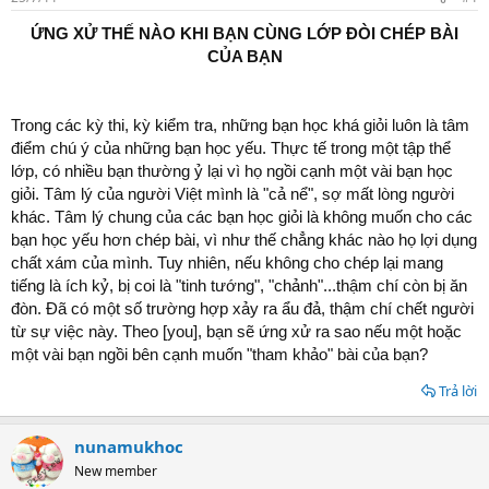
t
a
ỨNG XỬ THẾ NÀO KHI BẠN CÙNG LỚP ĐÒI CHÉP BÀI
r
CỦA BẠN
t
e
r
Trong các kỳ thi, kỳ kiểm tra, những bạn học khá giỏi luôn là tâm
điểm chú ý của những bạn học yếu. Thực tế trong một tập thể
lớp, có nhiều bạn thường ỷ lại vì họ ngồi cạnh một vài bạn học
giỏi. Tâm lý của người Việt mình là "cả nể", sợ mất lòng người
khác. Tâm lý chung của các bạn học giỏi là không muốn cho các
bạn học yếu hơn chép bài, vì như thế chẳng khác nào họ lợi dụng
chất xám của mình. Tuy nhiên, nếu không cho chép lại mang
tiếng là ích kỷ, bị coi là "tinh tướng", "chảnh"...thậm chí còn bị ăn
đòn. Đã có một số trường hợp xảy ra ẩu đả, thậm chí chết người
từ sự việc này. Theo [you], bạn sẽ ứng xử ra sao nếu một hoặc
một vài bạn ngồi bên cạnh muốn "tham khảo" bài của bạn?
Trả lời
nunamukhoc
New member