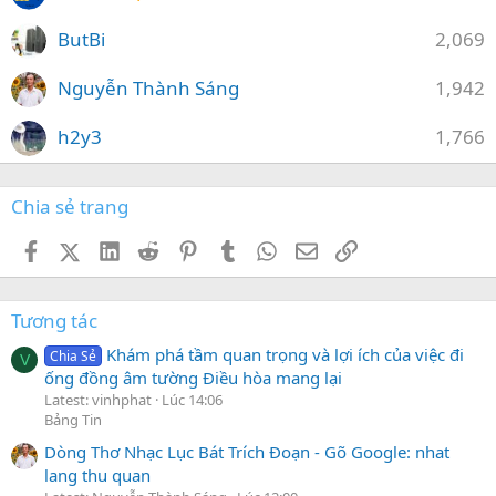
ButBi
2,069
Nguyễn Thành Sáng
1,942
h2y3
1,766
Chia sẻ trang
Facebook
X (Twitter)
LinkedIn
Reddit
Pinterest
Tumblr
WhatsApp
Email
Link
Tương tác
Khám phá tầm quan trọng và lợi ích của việc đi
Chia Sẻ
V
ống đồng âm tường Điều hòa mang lại
Latest: vinhphat
Lúc 14:06
Bảng Tin
Dòng Thơ Nhạc Lục Bát Trích Đoạn - Gõ Google: nhat
lang thu quan