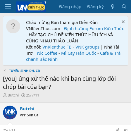
Đăng nhập
Đăng ký
Chào mừng Bạn tham gia Diễn Đàn
VNKienThuc.com -
Định hướng Forum
Kiến Thức
- HÃY TẠO CHỦ ĐỀ KIẾN THỨC HỮU ÍCH VÀ
CÙNG NHAU THẢO LUẬN
Kết nối:
VnKienthuc FB
-
VNK groups
| Nhà Tài
Trợ:
Trúc Coffee
-
Mì Cay Hàn Quốc
-
Cafe & Trà
chanh Bắc Ninh
TUYỂN SINH ĐH, CĐ
[you] ứng xử thế nào khi bạn cùng lớp đòi
chép bài của bạn?
T
N
Butchi
25/7/11
h
g
r
à
Butchi
e
y
VPP Sơn Ca
a
g
d
ử
s
i
25/7/11
#1