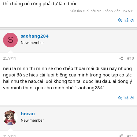
thì chúng nó cũng phải tự làm thôi
Sửa lần cuối bởi điều hành viên:
25/7/11
Trả lời
saobang284
S
New member
25/7/11
#10
nếu la minh thi minh se cho chép thoai mái đi.sau nay nhung
nguoi đó se hieu cái luoi biếng cua minh trong hoc tap co tác
hai nhu the nao.cai luoi khong ton tai duoc lau dau. ai dong ý
voi minh thi nt qua cho minh nhé "saobang284"
Trả lời
bocau
New member
25/7/11
#11