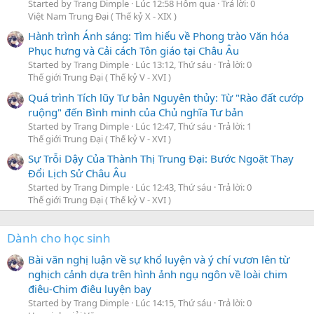
Started by Trang Dimple
Lúc 12:58 Hôm qua
Trả lời: 0
Việt Nam Trung Đại ( Thế kỷ X - XIX )
Hành trình Ánh sáng: Tìm hiểu về Phong trào Văn hóa
Phục hưng và Cải cách Tôn giáo tại Châu Âu
Started by Trang Dimple
Lúc 13:12, Thứ sáu
Trả lời: 0
Thế giới Trung Đại ( Thế kỷ V - XVI )
Quá trình Tích lũy Tư bản Nguyên thủy: Từ "Rào đất cướp
ruộng" đến Bình minh của Chủ nghĩa Tư bản
Started by Trang Dimple
Lúc 12:47, Thứ sáu
Trả lời: 1
Thế giới Trung Đại ( Thế kỷ V - XVI )
Sự Trỗi Dậy Của Thành Thị Trung Đại: Bước Ngoặt Thay
Đổi Lịch Sử Châu Âu
Started by Trang Dimple
Lúc 12:43, Thứ sáu
Trả lời: 0
Thế giới Trung Đại ( Thế kỷ V - XVI )
Dành cho học sinh
Bài văn nghị luận về sự khổ luyện và ý chí vươn lên từ
nghịch cảnh dựa trên hình ảnh ngụ ngôn về loài chim
điêu-Chim điêu luyện bay
Started by Trang Dimple
Lúc 14:15, Thứ sáu
Trả lời: 0