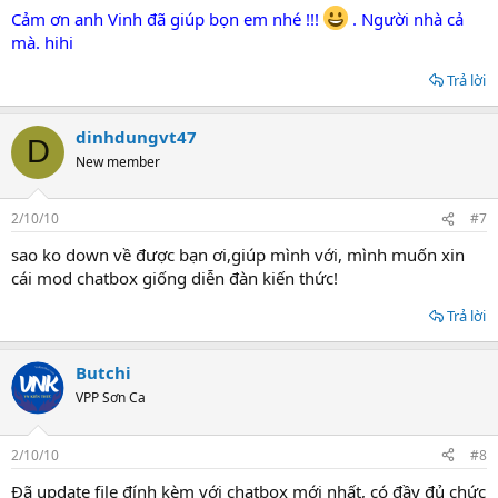
Cảm ơn anh Vinh đã giúp bọn em nhé !!!
. Người nhà cả
mà. hihi
Trả lời
dinhdungvt47
D
New member
2/10/10
#7
sao ko down về được bạn ơi,giúp mình với, mình muốn xin
cái mod chatbox giống diễn đàn kiến thức!
Trả lời
Butchi
VPP Sơn Ca
2/10/10
#8
Đã update file đính kèm với chatbox mới nhất, có đầy đủ chức