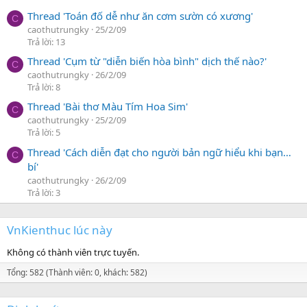
Thread 'Toán đố dễ như ăn cơm sườn có xương'
C
caothutrungky
25/2/09
Trả lời: 13
Thread 'Cụm từ "diễn biến hòa bình" dịch thế nào?'
C
caothutrungky
26/2/09
Trả lời: 8
Thread 'Bài thơ Màu Tím Hoa Sim'
C
caothutrungky
25/2/09
Trả lời: 5
Thread 'Cách diễn đạt cho người bản ngữ hiểu khi bạn…
C
bí'
caothutrungky
26/2/09
Trả lời: 3
VnKienthuc lúc này
Không có thành viên trực tuyến.
Tổng: 582 (Thành viên: 0, khách: 582)