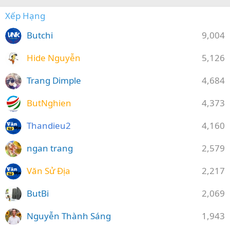
Xếp Hạng
Butchi
9,004
Hide Nguyễn
5,126
Trang Dimple
4,684
ButNghien
4,373
Thandieu2
4,160
ngan trang
2,579
Văn Sử Địa
2,217
ButBi
2,069
Nguyễn Thành Sáng
1,943