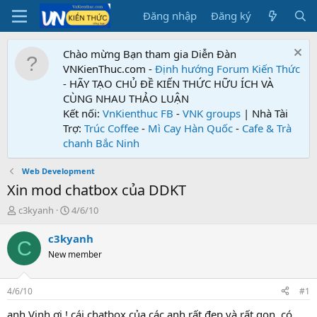
Đăng nhập
Đăng ký
Chào mừng Bạn tham gia Diễn Đàn
VNKienThuc.com -
Định hướng Forum
Kiến Thức
- HÃY TẠO CHỦ ĐỀ KIẾN THỨC HỮU ÍCH VÀ
CÙNG NHAU THẢO LUẬN
Kết nối:
VnKienthuc FB
-
VNK groups
| Nhà Tài
Trợ:
Trúc Coffee
-
Mì Cay Hàn Quốc
-
Cafe & Trà
chanh Bắc Ninh
Web Development
Xin mod chatbox của DDKT
T
N
c3kyanh
4/6/10
h
g
r
à
c3kyanh
C
e
y
New member
a
g
d
ử
s
i
4/6/10
#1
t
a
anh Vinh ơi ! cái chatbox của các anh rất đẹp và rất gọn, có