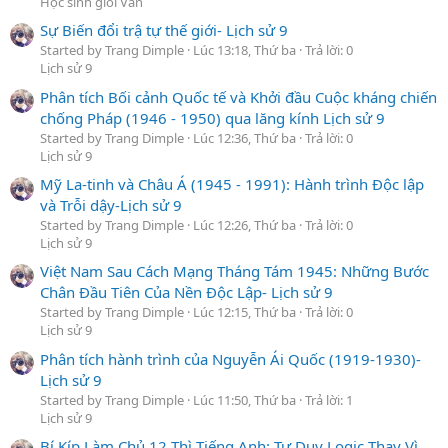
Học sinh giỏi Văn
Sự Biến đổi trậ tự thế giới- Lịch sử 9
Started by Trang Dimple
Lúc 13:18, Thứ ba
Trả lời: 0
Lịch sử 9
Phân tích Bối cảnh Quốc tế và Khởi đầu Cuộc kháng chiến
chống Pháp (1946 - 1950) qua lăng kính Lịch sử 9
Started by Trang Dimple
Lúc 12:36, Thứ ba
Trả lời: 0
Lịch sử 9
Mỹ La-tinh và Châu Á (1945 - 1991): Hành trình Độc lập
và Trỗi dậy-Lịch sử 9
Started by Trang Dimple
Lúc 12:26, Thứ ba
Trả lời: 0
Lịch sử 9
Việt Nam Sau Cách Mạng Tháng Tám 1945: Những Bước
Chân Đầu Tiên Của Nền Độc Lập- Lịch sử 9
Started by Trang Dimple
Lúc 12:15, Thứ ba
Trả lời: 0
Lịch sử 9
Phân tích hành trình của Nguyễn Ái Quốc (1919-1930)-
Lịch sử 9
Started by Trang Dimple
Lúc 11:50, Thứ ba
Trả lời: 1
Lịch sử 9
Bí Kíp Làm Chủ 12 Thì Tiếng Anh: Tư Duy Logic Thay Vì