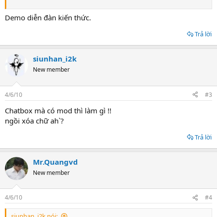
Demo diễn đàn kiến thức.
Trả lời
siunhan_i2k
New member
4/6/10
#3
Chatbox mà có mod thì làm gì !!
ngồi xóa chữ ah`?
Trả lời
Mr.Quangvd
New member
4/6/10
#4
siunhan_i2k nói: