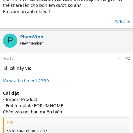
r
thể share lên cho bọn em được ko ah?
t
Em cảm ơn anh nhiều !
e
r
Trả lời
PhamVinh
P
New member
4/6/10
#2
Tải cái này về:
View attachment 2339
Cài đặt
- Import Product
- Edit template FORUMHOME
Chèn vào nơi bạn muốn hiện
PHP:
{
vb
:
raw changfcb
}