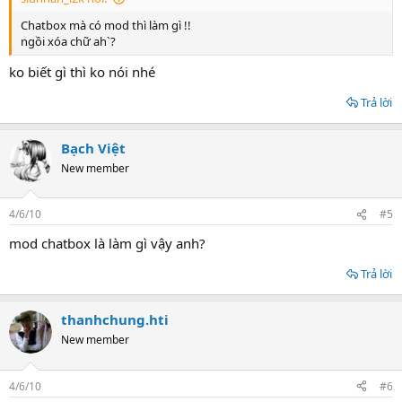
Chatbox mà có mod thì làm gì !!
ngồi xóa chữ ah`?
ko biết gì thì ko nói nhé
Trả lời
Bạch Việt
New member
4/6/10
#5
mod chatbox là làm gì vậy anh?
Trả lời
thanhchung.hti
New member
4/6/10
#6