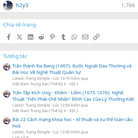
h2y3
1,766
Chia sẻ trang
Facebook
X (Twitter)
LinkedIn
Reddit
Pinterest
Tumblr
WhatsApp
Email
Link
Tương tác
Trận thành Đa Bang (1407): Bước Ngoặt Đau Thương và
Bài Học Về Nghệ Thuật Quân Sự
Latest: Trang Dimple
Lúc 13:10 Hôm qua
Việt Nam Trung Đại ( Thế kỷ X - XIX )
Trận Tập Kích Ung - Khâm - Liêm (1075-1076): Nghệ
Thuật "Tiên Phát Chế Nhân" Đỉnh Cao Của Lý Thường Kiệt
Latest: Trang Dimple
Lúc 12:58 Hôm qua
Việt Nam Trung Đại ( Thế kỷ X - XIX )
Bài 22 Cách mạng khoa học – kĩ thuật và xu thế toàn cầu
hoá
Latest: Trang Dimple
Lúc 12:30 Hôm qua
Lịch sử 9