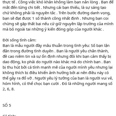
thực tế . Công việc khó khăn không làm bạn nản lòng . Bạn để
mắt đến từng chi tiết . Nhưng cái bạn thiếu, là sự sáng tạo
chứ không phải là nguyên tắc . Trên bước đường danh vọng,
bạn sẽ đạt được 1 số thành công nhất định . Nhưng bạn coi
chừng sẽ gặp thất bại nếu cứ giữ nguyên lập trường của mình
mà bỏ ngoài tai những ý kiến đóng góp của người khác .
Đời sống tình cảm:
Bạn là mẫu người đầy mâu thuẫn trong tình yêu: Số bạn lận
đận trong đường tình duyên . Bạn là người yêu chân thành,
đề cao niềm tin và sự ổn định nhưng đôi khi bạn cảm thấy bị
dao động, ko phải do người nào khác mà do chính bạn . Bạn
bị thu hút bởi cá tính mạnh mẽ của người mình yêu nhưng lại
không thích bị điều khiển ảnh hưởng bởi ai nên điều này có
thể gây ra đổ vỡ . Người yêu lý tưởng của bạn là người vui vẻ,
hóm hỉnh, có thể chọc bạn cười . Đó là những người mang số
2, 6, 8.
SỐ 5
Cá tính: