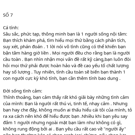
SỐ 7
Cá tính:
Sâu sắc, phức tạp, thông minh bạn là 1 người sống nội tâm:
Bạn thích khám phá, tìm hiểu mọi thứ bằng cách phân tích,
suy xét, phán đoán . 1 lời nói vô tình cũng có thể khiến bạn
bận tâm hàng giờ liền . Mọi người đều cho rằng bạn là người
cầu toàn . Bạn nhìn nhận mọi vấn đề rất kỹ càng,bạn luôn đòi
hỏi mọi thứ phải được hoàn hảo và đề cao yếu tố chất lượng
hay số lượng . Tuy nhiên, tính cầu toàn sẽ biến bạn thành 1
con người cực kỳ khó tính, bạn cần thêm tính bao dung .
Đời sống tình cảm:
Thỉnh thoảng, bạn cảm thấy rất khó giãi bày những tình cảm
của mình: Bạn là người rất thú vị, tinh tế, nhạy cảm . Nhưng
bạn hay che đậy, không muốn ai thấu hiểu cái tôi của mình, tỏ
ra xa cách nên khó để hiểu được bạn .Nhiều khi bạn yêu say
đắm 1 người nhưng ngoài mặt bạn làm như không có gì,
không rung động bởi ai . Bạn yêu cầu rất cao về "người ấy"
nên bạn thường kén cá chọn canh (coi chừng, nếu chọn lựa