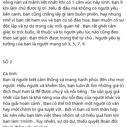
nồng nàn và mãnh liệt nhất: Khi có 1 cảm xúc nảy sinh, bạn ít
khi làm chủ được lý trí .Nếu đi đâu mà không có người yêu
bên cạnh, bạn cũng chẳng lấy gì làm buồn phiền, hay nhung
nhớ vì bạn rất ham vui và bạn có số đào hoa. Bạn muốn có sự
độc lập và tự do trong các mối quan hệ . Bạn rất ghét cảm
giác bị trói buộc, lệ thuộc và bị người yêu lúc nào cũng đeo
theo sát gót . Bạn thích được trong thế tự chủ . Người yêu lý
tưởng của bạn là người mang số 3, 5, 7, 9
SỐ 2
Cá tính:
Bạn là người biết cảm thông và mang hạnh phúc đến cho mọi
người: Hiểu người và khiêm tốn, bạn luôn đi tìm những giá trị
đích thực hơn là để được chú ý và nổi tiếng . Tài sản quý giá
nhất của bạn là khả năng xoa dịu nỗi đau của người khác và
hóa giải hoàn cảnh . Bạn có thể trở thành một người cố vấn
hay một chính trị gia tuyệt vời . Bởi vì bạn có tinh thần hợp
tác nên nếu bạn làm việc theo nhóm sẽ có hiệu quả hơn khi
bạn làm 1mình . Tuy nhiên, sự do dự, thiếu quyết đoán đôi
khi là điểm yếu củabạn.