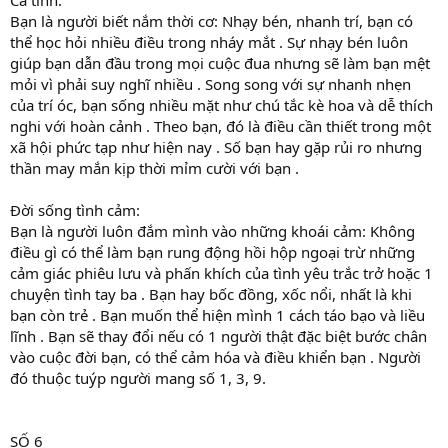
Bạn là người biết nắm thời cơ: Nhạy bén, nhanh trí, bạn có
thể học hỏi nhiều điều trong nháy mắt . Sự nhạy bén luôn
giúp bạn dẫn đầu trong mọi cuộc đua nhưng sẽ làm bạn mệt
mỏi vì phải suy nghĩ nhiều . Song song với sự nhanh nhẹn
của trí óc, bạn sống nhiều mặt như chú tắc kè hoa và dễ thích
nghi với hoàn cảnh . Theo bạn, đó là điều cần thiết trong một
xã hội phức tạp như hiện nay . Số bạn hay gặp rủi ro nhưng
thần may mắn kịp thời mỉm cười với bạn .
Đời sống tình cảm:
Bạn là người luôn đắm mình vào những khoái cảm: Không
điều gì có thể làm bạn rung động hồi hộp ngoại trừ những
cảm giác phiêu lưu và phấn khích của tình yêu trắc trở hoặc 1
chuyện tình tay ba . Bạn hay bốc đồng, xốc nổi, nhất là khi
bạn còn trẻ . Bạn muốn thể hiện mình 1 cách táo bạo và liều
lĩnh . Bạn sẽ thay đổi nếu có 1 người thật đặc biệt bước chân
vào cuộc đời bạn, có thể cảm hóa và điều khiển bạn . Người
đó thuộc tuýp người mang số 1, 3, 9.
SỐ 6