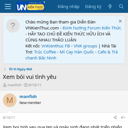
Đăng nhập
Đăng ký
Chào mừng Bạn tham gia Diễn Đàn
VNKienThuc.com -
Định hướng Forum
Kiến Thức
- HÃY TẠO CHỦ ĐỀ KIẾN THỨC HỮU ÍCH VÀ
CÙNG NHAU THẢO LUẬN
Kết nối:
VnKienthuc FB
-
VNK groups
| Nhà Tài
Trợ:
Trúc Coffee
-
Mì Cay Hàn Quốc
-
Cafe & Trà
chanh Bắc Ninh
Tử Vi Ngày Mới
Xem bói vui tình yêu
T
N
manfish
8/10/11
h
g
r
à
manfish
M
e
y
New member
a
g
d
ử
s
i
8/10/11
#1
t
a
Xem boi tinh yeu qua ten và ngày sinh đang phát triển phiên