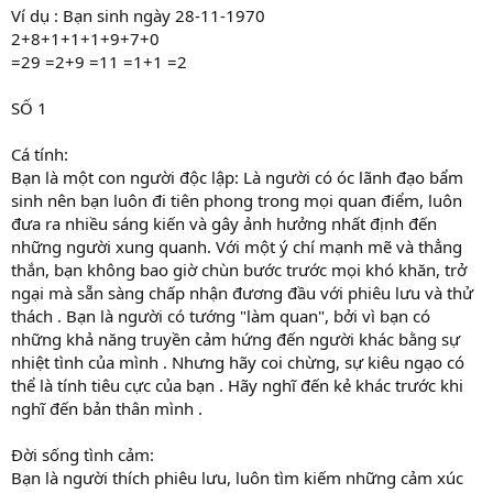
Ví dụ : Bạn sinh ngày 28-11-1970
2+8+1+1+1+9+7+0
=29 =2+9 =11 =1+1 =2
SỐ 1
Cá tính:
Bạn là một con người độc lập: Là người có óc lãnh đạo bẩm
sinh nên bạn luôn đi tiên phong trong mọi quan điểm, luôn
đưa ra nhiều sáng kiến và gây ảnh hưởng nhất định đến
những người xung quanh. Với một ý chí mạnh mẽ và thẳng
thắn, bạn không bao giờ chùn bước trước mọi khó khăn, trở
ngại mà sẵn sàng chấp nhận đương đầu với phiêu lưu và thử
thách . Bạn là người có tướng "làm quan", bởi vì bạn có
những khả năng truyền cảm hứng đến người khác bằng sự
nhiệt tình của mình . Nhưng hãy coi chừng, sự kiêu ngạo có
thể là tính tiêu cực của bạn . Hãy nghĩ đến kẻ khác trước khi
nghĩ đến bản thân mình .
Đời sống tình cảm:
Bạn là người thích phiêu lưu, luôn tìm kiếm những cảm xúc