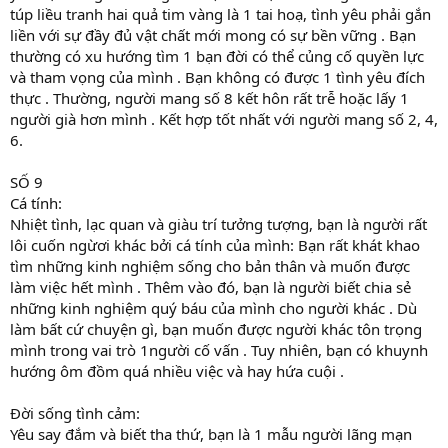
túp liều tranh hai quả tim vàng là 1 tai hoạ, tình yêu phải gắn
liền với sự đầy đủ vật chất mới mong có sự bền vững . Bạn
thường có xu hướng tìm 1 bạn đời có thể củng cố quyền lực
và tham vọng của mình . Bạn không có được 1 tình yêu đích
thực . Thường, người mang số 8 kết hôn rất trễ hoặc lấy 1
người già hơn mình . Kết hợp tốt nhất với người mang số 2, 4,
6.
SỐ 9
Cá tính:
Nhiệt tình, lạc quan và giàu trí tưởng tượng, bạn là người rất
lôi cuốn ngừơi khác bởi cá tính của mình: Bạn rất khát khao
tìm những kinh nghiệm sống cho bản thân và muốn được
làm việc hết mình . Thêm vào đó, bạn là người biết chia sẻ
những kinh nghiệm quý báu của mình cho người khác . Dù
làm bất cứ chuyện gì, bạn muốn được người khác tôn trọng
mình trong vai trò 1người cố vấn . Tuy nhiên, bạn có khuynh
hướng ôm đồm quá nhiều việc và hay hứa cuội .
Đời sống tình cảm:
Yêu say đắm và biết tha thứ, bạn là 1 mẫu người lãng mạn