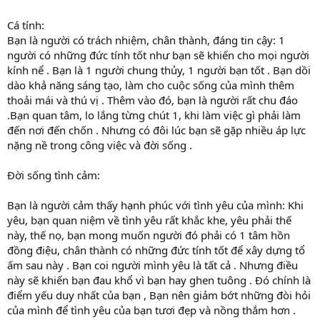
Cá tính:
Bạn là người có trách nhiệm, chân thành, đáng tin cậy: 1
người có những đức tính tốt như bạn sẽ khiến cho mọi người
kính nể . Bạn là 1 người chung thủy, 1 người bạn tốt . Bạn dồi
dào khả năng sáng tạo, làm cho cuộc sống của mình thêm
thoải mái và thú vị . Thêm vào đó, bạn là người rất chu đáo
.Bạn quan tâm, lo lắng từng chút 1, khi làm việc gì phải làm
đến nơi đến chốn . Nhưng có đôi lúc bạn sẽ gặp nhiều áp lực
nặng nề trong công việc và đời sống .
Đời sống tình cảm:
Bạn là người cảm thấy hạnh phúc với tình yêu của mình: Khi
yêu, bạn quan niệm về tình yêu rất khắc khe, yêu phải thế
này, thế nọ, bạn mong muốn người đó phải có 1 tâm hồn
đồng điệu, chân thành có những đức tính tốt để xây dựng tổ
ấm sau này . Bạn coi người mình yêu là tất cả . Nhưng điều
này sẽ khiến bạn đau khổ vì bạn hay ghen tuông . Đó chính là
điểm yếu duy nhất của bạn , Bạn nên giảm bớt những đòi hỏi
của mình để tình yêu của bạn tươi đẹp và nồng thắm hơn .