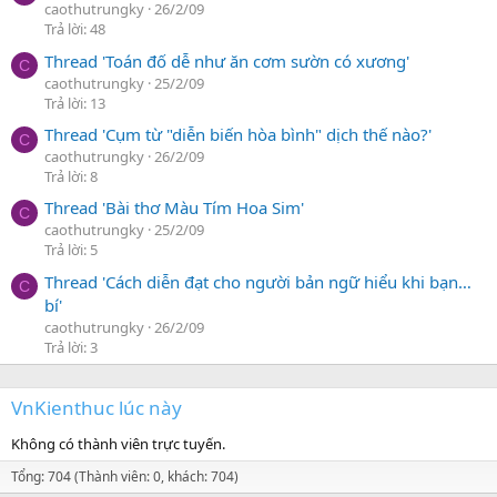
caothutrungky
26/2/09
Trả lời: 48
Thread 'Toán đố dễ như ăn cơm sườn có xương'
C
caothutrungky
25/2/09
Trả lời: 13
Thread 'Cụm từ "diễn biến hòa bình" dịch thế nào?'
C
caothutrungky
26/2/09
Trả lời: 8
Thread 'Bài thơ Màu Tím Hoa Sim'
C
caothutrungky
25/2/09
Trả lời: 5
Thread 'Cách diễn đạt cho người bản ngữ hiểu khi bạn…
C
bí'
caothutrungky
26/2/09
Trả lời: 3
VnKienthuc lúc này
Không có thành viên trực tuyến.
Tổng: 704 (Thành viên: 0, khách: 704)