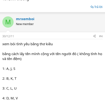
Trả lời
mrxemboi
M
New member
30/12/11
#4
xem bói tình yêu bằng thơ kiều
bằng cách lấy tên mình cộng với tên người đó ( không tính họ
và tên đệm)
1: A, J, S
2: B, K, T
3: C, L, U
4: D, M, V