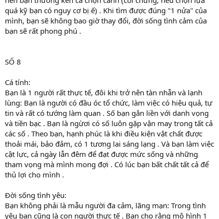
quá kỹ bạn có nguy cơ bị ế) . Khi tìm được đúng "1 nửa" của
mình, bạn sẽ không bao giờ thay đổi, đời sống tình cảm của
bạn sẽ rất phong phú .
SỐ 8
Cá tính:
Bạn là 1 người rất thực tế, đôi khi trở nên tàn nhẫn và lạnh
lùng: Bạn là người có đầu óc tổ chức, làm việc có hiệu quả, tự
tin và rất có tướng làm quan . Số bạn gắn liền với danh vọng
và tiền bạc . Bạn là ngừơi có số luôn gặp vận may trong tất cả
các số . Theo bạn, hạnh phúc là khi điều kiện vật chất được
thoải mái, bảo đảm, có 1 tương lai sáng lạng . Và bạn làm việc
cật lực, cả ngày lẫn đêm để đạt được mức sống và những
tham vọng mà mình mong đợi . Có lúc bạn bất chất tất cả để
thủ lợi cho mình .
Đời sống tình yêu:
Bạn không phải là mẫu người đa cảm, lãng mạn: Trong tình
yêu bạn cũng là con người thực tế . Bạn cho rằng mô hình 1