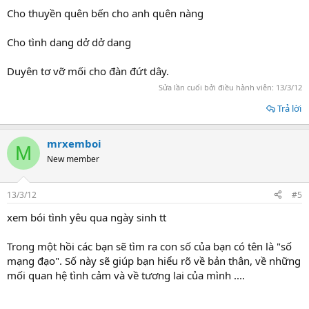
Cho thuyền quên bến cho anh quên nàng
Cho tình dang dở dở dang
Duyên tơ vỡ mối cho đàn đứt dây.
Sửa lần cuối bởi điều hành viên:
13/3/12
Trả lời
mrxemboi
M
New member
13/3/12
#5
xem bói tình yêu qua ngày sinh tt
Trong một hồi các bạn sẽ tìm ra con số của bạn có tên là "số
mạng đạo". Số này sẽ giúp bạn hiểu rõ về bản thân, về những
mối quan hệ tình cảm và về tương lai của mình ....