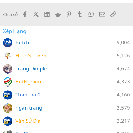
Verdana
Facebook
X (Twitter)
LinkedIn
Reddit
Pinterest
Tumblr
WhatsApp
Email
Link
Chia sẻ:
Xếp Hạng
Butchi
9,004
Hide Nguyễn
5,126
Trang Dimple
4,674
ButNghien
4,373
Thandieu2
4,160
ngan trang
2,579
Văn Sử Địa
2,217