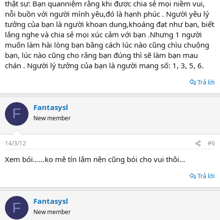
thật sự: Bạn quanniệm rằng khi được chia sẻ mọi niềm vui,
nỗi buồn với người mình yêu,đó là hạnh phúc . Người yêu lý
tưởng của bạn là người khoan dung,khoáng đạt như bạn, biết
lắng nghe và chia sẻ mọi xúc cảm với bạn .Nhưng 1 người
muốn làm hài lòng bạn bằng cách lúc nào cũng chìu chuộng
bạn, lúc nào cũng cho rằng bạn đúng thì sẽ làm bạn mau
chán . Người lý tưởng của bạn là người mang số: 1, 3, 5, 6.
Trả lời
Fantasysl
F
New member
14/3/12
#6
Xem bói......ko mê tín lắm nên cũng bói cho vui thôi...
Trả lời
Fantasysl
F
New member