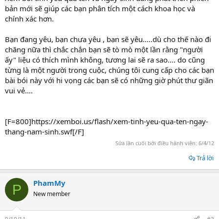
r
bản mới sẽ giúp các bạn phân tích một cách khoa học và
t
chính xác hơn.
e
r
Bạn đang yêu, bạn chưa yêu , bạn sẽ yêu.....dù cho thế nào đi
chăng nữa thì chắc chắn bạn sẽ tò mò một lần rằng "người
ấy" liệu có thích mình không, tương lai sẽ ra sao.... do cũng
từng là một người trong cuộc, chúng tôi cung cấp cho các bạn
bài bói này với hi vọng các bạn sẽ có những giờ phút thư giãn
vui vẻ....
[F=800]https://xemboi.us/flash/xem-tinh-yeu-qua-ten-ngay-
thang-nam-sinh.swf[/F]
Sửa lần cuối bởi điều hành viên:
6/4/12
Trả lời
PhamMy
P
New member