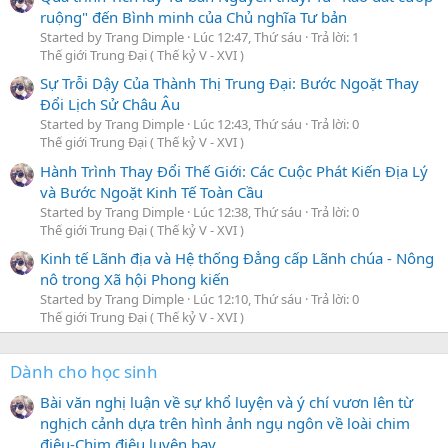
ruộng" đến Bình minh của Chủ nghĩa Tư bản
Started by Trang Dimple
Lúc 12:47, Thứ sáu
Trả lời: 1
Thế giới Trung Đại ( Thế kỷ V - XVI )
Sự Trỗi Dậy Của Thành Thị Trung Đại: Bước Ngoặt Thay
Đổi Lịch Sử Châu Âu
Started by Trang Dimple
Lúc 12:43, Thứ sáu
Trả lời: 0
Thế giới Trung Đại ( Thế kỷ V - XVI )
Hành Trình Thay Đổi Thế Giới: Các Cuộc Phát Kiến Địa Lý
và Bước Ngoặt Kinh Tế Toàn Cầu
Started by Trang Dimple
Lúc 12:38, Thứ sáu
Trả lời: 0
Thế giới Trung Đại ( Thế kỷ V - XVI )
Kinh tế Lãnh địa và Hệ thống Đẳng cấp Lãnh chúa - Nông
nô trong Xã hội Phong kiến
Started by Trang Dimple
Lúc 12:10, Thứ sáu
Trả lời: 0
Thế giới Trung Đại ( Thế kỷ V - XVI )
Dành cho học sinh
Bài văn nghị luận về sự khổ luyện và ý chí vươn lên từ
nghịch cảnh dựa trên hình ảnh ngụ ngôn về loài chim
điêu-Chim điêu luyện bay