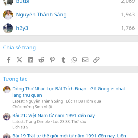
ButBi
2,069
Nguyễn Thành Sáng
1,943
h2y3
1,766
Chia sẻ trang
Facebook
X (Twitter)
LinkedIn
Reddit
Pinterest
Tumblr
WhatsApp
Email
Link
Tương tác
Dòng Thơ Nhạc Lục Bát Trích Đoạn - Gõ Google: nhat
lang thu quan
Latest: Nguyễn Thành Sáng
Lúc 11:08 Hôm qua
Chúc mừng Sinh nhật
Bài 21: Việt Nam từ năm 1991 đến nay
Latest: Trang Dimple
Lúc 23:38, Thứ sáu
Lịch sử 9
Bài 19 Trật tự thế giới mới từ năm 1991 đến nay. Liên