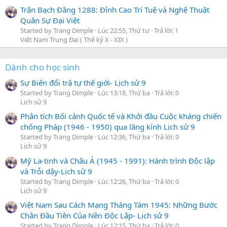
Trận Bạch Đằng 1288: Đỉnh Cao Trí Tuệ và Nghệ Thuật
Quân Sự Đại Việt
Started by Trang Dimple
Lúc 22:55, Thứ tư
Trả lời: 1
Việt Nam Trung Đại ( Thế kỷ X - XIX )
Dành cho học sinh
Sự Biến đổi trậ tự thế giới- Lịch sử 9
Started by Trang Dimple
Lúc 13:18, Thứ ba
Trả lời: 0
Lịch sử 9
Phân tích Bối cảnh Quốc tế và Khởi đầu Cuộc kháng chiến
chống Pháp (1946 - 1950) qua lăng kính Lịch sử 9
Started by Trang Dimple
Lúc 12:36, Thứ ba
Trả lời: 0
Lịch sử 9
Mỹ La-tinh và Châu Á (1945 - 1991): Hành trình Độc lập
và Trỗi dậy-Lịch sử 9
Started by Trang Dimple
Lúc 12:26, Thứ ba
Trả lời: 0
Lịch sử 9
Việt Nam Sau Cách Mạng Tháng Tám 1945: Những Bước
Chân Đầu Tiên Của Nền Độc Lập- Lịch sử 9
Started by Trang Dimple
Lúc 12:15, Thứ ba
Trả lời: 0