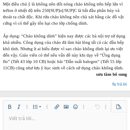
Một điều chú ý là không nên đốt nóng chảo không trên bếp lửa vì
teflon ở nhiệt độ trên 250[SUP]o[/SUP]C là bắt đầu phân hủy và
thoát ra chất độc. Khi rửa chảo không nên chà xát bằng các đồ vật
cứng vì có thể gây tổn hại cho lớp chống dính.
Áp dụng: “Chảo không dính” hiện nay được các bà nội trợ sử dụng
khá nhiều. Công dụng của chảo đã làm hài lòng tất cả các đầu bếp
khó tính. Nhưng ít ai hiểu được vì sao chảo không dính lại ưu việt
đến vậy. Giáo viên có thể nêu vấn đề này khi dạy về “Ứng dụng
flo” (Tiết 43 lớp 10 CB) hoặc bài “Dẫn suất halogen” (Tiết 55 lớp
11CB) cũng như lưu ý học sinh về cách sử dụng chảo không dính.
sưu tầm bổ sung
Trả lời
Danh sách có thứ tự
Bold
In nghiêng
Thêm tùy chọn…
Danh sách
Thêm tùy chọn…
Chèn liên kết
Chèn hình ảnh
Mặt cười
Thêm tùy chọn…
Undo
Thêm tùy ch
Xem tr
Danh sách không có thứ tự
Viết trả lời...
Căn trái
9
Normal
Lưu nháp
Arial
Kích thước
Căn lề
Trích dẫn
Redo
Media
Toggle BB code
Màu chữ
Paragraph format
Insert table
Xóa định dạng
Phông chữ
Insert horizontal line
Bản thảo
Gạch ngang
Spoiler
Gạch chân
Mã
Inline code
Inline spoiler
Thụt lề
10
Xóa bản thảo
Căn giữa
Heading 1
Book Antiqua