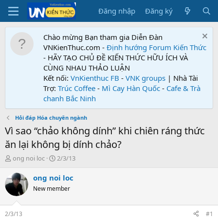
Đăng nhập
Đăng ký
Chào mừng Bạn tham gia Diễn Đàn
VNKienThuc.com -
Định hướng Forum
Kiến Thức
- HÃY TẠO CHỦ ĐỀ KIẾN THỨC HỮU ÍCH VÀ
CÙNG NHAU THẢO LUẬN
Kết nối:
VnKienthuc FB
-
VNK groups
| Nhà Tài
Trợ:
Trúc Coffee
-
Mì Cay Hàn Quốc
-
Cafe & Trà
chanh Bắc Ninh
Hỏi đáp Hóa chuyên ngành
Vì sao “chảo không dính” khi chiên ráng thức
ăn lại không bị dính chảo?
T
N
ong noi loc
2/3/13
h
g
r
à
ong noi loc
e
y
New member
a
g
d
ử
s
i
2/3/13
#1