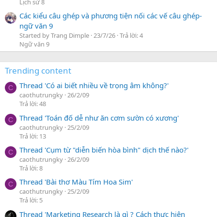
Lịch sử 8
Các kiểu câu ghép và phương tiện nối các vế câu ghép-
ngữ văn 9
Started by Trang Dimple
23/7/26
Trả lời: 4
Ngữ văn 9
Trending content
Thread 'Có ai biết nhiều về trọng âm không?'
C
caothutrungky
26/2/09
Trả lời: 48
Thread 'Toán đố dễ như ăn cơm sườn có xương'
C
caothutrungky
25/2/09
Trả lời: 13
Thread 'Cụm từ "diễn biến hòa bình" dịch thế nào?'
C
caothutrungky
26/2/09
Trả lời: 8
Thread 'Bài thơ Màu Tím Hoa Sim'
C
caothutrungky
25/2/09
Trả lời: 5
Thread 'Marketing Research là gì ? Cách thực hiện