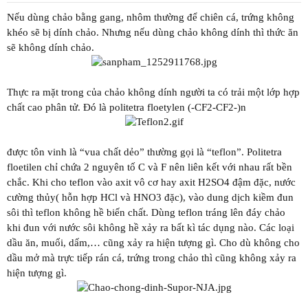
t
a
Nếu dùng chảo bằng gang, nhôm thường để chiên cá, trứng không
r
khéo sẽ bị dính chảo. Nhưng nếu dùng chảo không dính thì thức ăn
t
sẽ không dính chảo.
e
r
Thực ra mặt trong của chảo không dính người ta có trải một lớp hợp
chất cao phân tử. Đó là politetra floetylen (-CF2-CF2-)n
được tôn vinh là “vua chất dẻo” thường gọi là “teflon”. Politetra
floetilen chỉ chứa 2 nguyên tố C và F nên liên kết với nhau rất bền
chắc. Khi cho teflon vào axit vô cơ hay axit H2SO4 đậm đặc, nước
cường thủy( hỗn hợp HCl và HNO3 đặc), vào dung dịch kiềm đun
sôi thì teflon không hề biến chất. Dùng teflon tráng lên đáy chảo
khi đun với nước sôi không hề xảy ra bất kì tác dụng nào. Các loại
dầu ăn, muối, dấm,… cũng xảy ra hiện tượng gì. Cho dù không cho
dầu mở mà trực tiếp rán cá, trứng trong chảo thì cũng không xảy ra
hiện tượng gì.