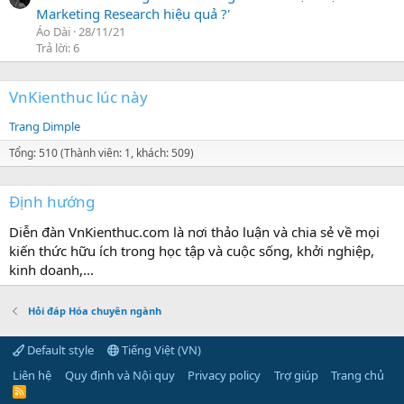
Marketing Research hiệu quả ?'
Áo Dài
28/11/21
Trả lời: 6
VnKienthuc lúc này
Trang Dimple
Tổng: 510 (Thành viên: 1, khách: 509)
Định hướng
Diễn đàn VnKienthuc.com là nơi thảo luận và chia sẻ về mọi
kiến thức hữu ích trong học tập và cuộc sống, khởi nghiệp,
kinh doanh,...
Hỏi đáp Hóa chuyên ngành
Default style
Tiếng Việt (VN)
Liên hệ
Quy định và Nội quy
Privacy policy
Trợ giúp
Trang chủ
R
S