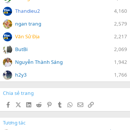
Thandieu2
4,160
ngan trang
2,579
Văn Sử Địa
2,217
ButBi
2,069
Nguyễn Thành Sáng
1,942
h2y3
1,766
Chia sẻ trang
Facebook
X (Twitter)
LinkedIn
Reddit
Pinterest
Tumblr
WhatsApp
Email
Link
Tương tác