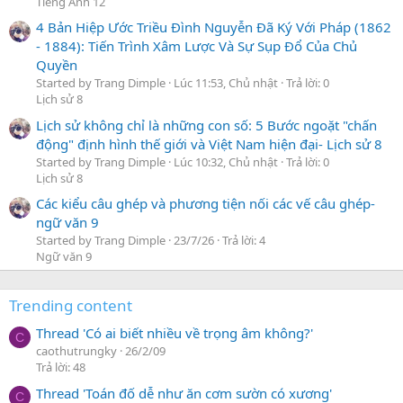
Tiếng Anh 12
4 Bản Hiệp Ước Triều Đình Nguyễn Đã Ký Với Pháp (1862
- 1884): Tiến Trình Xâm Lược Và Sự Sụp Đổ Của Chủ
Quyền
Started by Trang Dimple
Lúc 11:53, Chủ nhật
Trả lời: 0
Lịch sử 8
Lịch sử không chỉ là những con số: 5 Bước ngoặt "chấn
động" định hình thế giới và Việt Nam hiện đại- Lịch sử 8
Started by Trang Dimple
Lúc 10:32, Chủ nhật
Trả lời: 0
Lịch sử 8
Các kiểu câu ghép và phương tiện nối các vế câu ghép-
ngữ văn 9
Started by Trang Dimple
23/7/26
Trả lời: 4
Ngữ văn 9
Trending content
Thread 'Có ai biết nhiều về trọng âm không?'
C
caothutrungky
26/2/09
Trả lời: 48
Thread 'Toán đố dễ như ăn cơm sườn có xương'
C