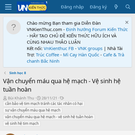
Đăng nhập
Đăng ký
Chào mừng Bạn tham gia Diễn Đàn
VNKienThuc.com -
Định hướng Forum
Kiến Thức
- HÃY TẠO CHỦ ĐỀ KIẾN THỨC HỮU ÍCH VÀ
CÙNG NHAU THẢO LUẬN
Kết nối:
VnKienthuc FB
-
VNK groups
| Nhà Tài
Trợ:
Trúc Coffee
-
Mì Cay Hàn Quốc
-
Cafe & Trà
chanh Bắc Ninh
Sinh học 8
Vận chuyển máu qua hệ mạch - Vệ sinh hệ
tuần hoàn
T
N
T
Bùi Khánh Thu
28/11/21
h
g
ừ
cần bảo vệ tim mạch tránh các tác nhân có hại
r
à
k
sự vận chuyển máu qua hệ mạch
e
y
h
vận chuyển máu qua hệ mạch - vệ sinh hệ tuần hoàn
a
g
ó
vệ sinh hệ tim mạch
d
ử
a
s
i