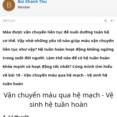
t
Bùi Khánh Thu
B
a
Member
r
t
e
28/11/21
#1
r
Máu được vận chuyển liên tục để nuôi dưỡng toàn bộ
cơ thể. Vậy nhờ những yếu tố nào giúp máu vận chuyển
liên tục như vậy? Hệ tuần hoàn hoạt động không ngừng
trong suốt đời người. Làm thế nào để có hệ tuần hoàn
khỏe mạnh và hoạt động tốt nhất? Cùng mình tìm hiểu
về bài 18 - Vận chuyển máu qua hệ mạch - Vệ sinh hệ
tuần hoàn
Vận chuyển máu qua hệ mạch - Vệ
sinh hệ tuần hoàn
A. Lý thuyết