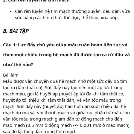
Cần rèn luyện hệ tim mạch thường xuyên, đều đặn, vừa
sức bằng các hình thức thể dục, thể thao, xoa bóp.
B. BÀI TẬP
Câu 1: Lực đẩy chủ yếu giúp máu tuần hoàn liên tục và
theo một chiều trong hệ mạch đã được tạo ra từ đâu và
như thế nào?
Bài làm
Máu được vận chuyển qua hệ mạch nhờ một sức đẩy do tim
tạo ra (tâm thất co). Sức đẩy này tạo nên một áp lực trong
mạch máu, gọi là huyết áp (huyết áp tối đa khi tâm thất co,
huyết áp tối thiểu khi tâm thất dãn) và vận tốc máu trong
mạch. Sức đẩy này (huyết áp) hao hụt dần suốt chiều dài hệ
mạch do ma sát với thành mạch và giữa các phần tử máu còn
vận tốc máu trong mạch giảm dần từ động mạch cho đến
mao mạch (0.5 m/s ở động mạch --> 0.001 m/s ở mao mạch),
sau đó lại tăng dần trong tĩnh mạch