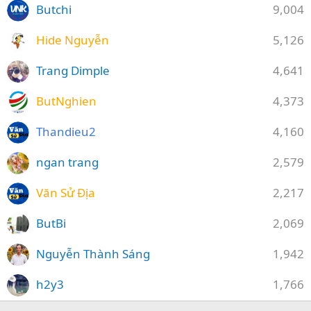
Butchi
9,004
Hide Nguyễn
5,126
Trang Dimple
4,641
ButNghien
4,373
Thandieu2
4,160
ngan trang
2,579
Văn Sử Địa
2,217
ButBi
2,069
Nguyễn Thành Sáng
1,942
h2y3
1,766