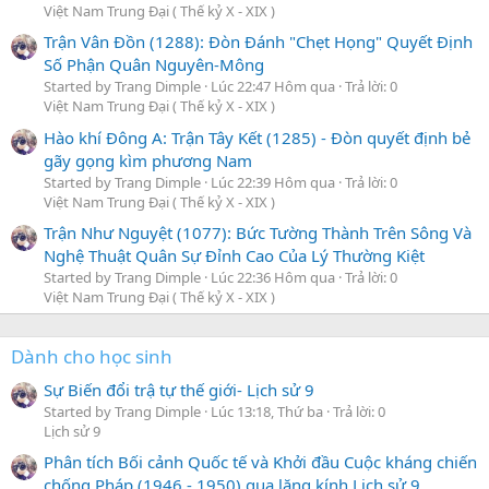
Việt Nam Trung Đại ( Thế kỷ X - XIX )
Trận Vân Đồn (1288): Đòn Đánh "Chẹt Họng" Quyết Định
Số Phận Quân Nguyên-Mông
Started by Trang Dimple
Lúc 22:47 Hôm qua
Trả lời: 0
Việt Nam Trung Đại ( Thế kỷ X - XIX )
Hào khí Đông A: Trận Tây Kết (1285) - Đòn quyết định bẻ
gãy gọng kìm phương Nam
Started by Trang Dimple
Lúc 22:39 Hôm qua
Trả lời: 0
Việt Nam Trung Đại ( Thế kỷ X - XIX )
Trận Như Nguyệt (1077): Bức Tường Thành Trên Sông Và
Nghệ Thuật Quân Sự Đỉnh Cao Của Lý Thường Kiệt
Started by Trang Dimple
Lúc 22:36 Hôm qua
Trả lời: 0
Việt Nam Trung Đại ( Thế kỷ X - XIX )
Dành cho học sinh
Sự Biến đổi trậ tự thế giới- Lịch sử 9
Started by Trang Dimple
Lúc 13:18, Thứ ba
Trả lời: 0
Lịch sử 9
Phân tích Bối cảnh Quốc tế và Khởi đầu Cuộc kháng chiến
chống Pháp (1946 - 1950) qua lăng kính Lịch sử 9