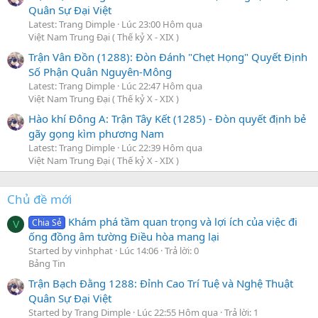
Quân Sự Đại Việt
Latest: Trang Dimple
Lúc 23:00 Hôm qua
Việt Nam Trung Đại ( Thế kỷ X - XIX )
Trận Vân Đồn (1288): Đòn Đánh "Chẹt Họng" Quyết Định
Số Phận Quân Nguyên-Mông
Latest: Trang Dimple
Lúc 22:47 Hôm qua
Việt Nam Trung Đại ( Thế kỷ X - XIX )
Hào khí Đông A: Trận Tây Kết (1285) - Đòn quyết định bẻ
gãy gọng kìm phương Nam
Latest: Trang Dimple
Lúc 22:39 Hôm qua
Việt Nam Trung Đại ( Thế kỷ X - XIX )
Chủ đề mới
Khám phá tầm quan trọng và lợi ích của việc đi
Chia Sẻ
V
ống đồng âm tường Điều hòa mang lại
Started by vinhphat
Lúc 14:06
Trả lời: 0
Bảng Tin
Trận Bạch Đằng 1288: Đỉnh Cao Trí Tuệ và Nghệ Thuật
Quân Sự Đại Việt
Started by Trang Dimple
Lúc 22:55 Hôm qua
Trả lời: 1