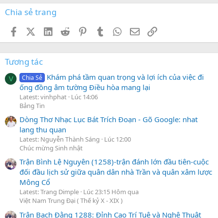
Chia sẻ trang
Facebook
X (Twitter)
LinkedIn
Reddit
Pinterest
Tumblr
WhatsApp
Email
Link
Tương tác
Khám phá tầm quan trọng và lợi ích của việc đi
Chia Sẻ
V
ống đồng âm tường Điều hòa mang lại
Latest: vinhphat
Lúc 14:06
Bảng Tin
Dòng Thơ Nhạc Lục Bát Trích Đoạn - Gõ Google: nhat
lang thu quan
Latest: Nguyễn Thành Sáng
Lúc 12:00
Chúc mừng Sinh nhật
Trận Bình Lệ Nguyên (1258)-trận đánh lớn đầu tiên-cuộc
đối đầu lịch sử giữa quân dân nhà Trần và quân xâm lược
Mông Cổ
Latest: Trang Dimple
Lúc 23:15 Hôm qua
Việt Nam Trung Đại ( Thế kỷ X - XIX )
Trận Bạch Đằng 1288: Đỉnh Cao Trí Tuệ và Nghệ Thuật