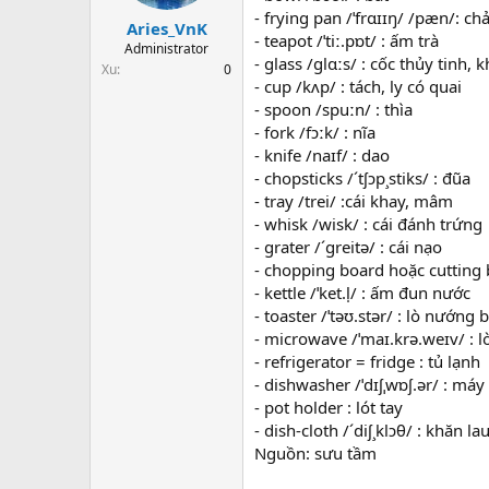
t
- frying pan /ˈfrɑɪɪŋ/ /pæn/: ch
Aries_VnK
a
- teapot /ˈtiː.pɒt/ : ấm trà
r
Administrator
- glass /ɡlɑːs/ : cốc thủy tinh,
t
Xu
0
- cup /kʌp/ : tách, ly có quai
e
r
- spoon /spuːn/ : thìa
- fork /fɔːk/ : nĩa
- knife /naɪf/ : dao
- chopsticks /´tʃɔp¸stiks/ : đũa
- tray /trei/ :cái khay, mâm
- whisk /wisk/ : cái đánh trứng
- grater /´greitə/ : cái nạo
- chopping board hoặc cutting b
- kettle /ˈket.l̩/ : ấm đun nước
- toaster /ˈtəʊ.stər/ : lò nướng 
- microwave /ˈmaɪ.krə.weɪv/ : l
- refrigerator = fridge : tủ lạnh
- dishwasher /ˈdɪʃˌwɒʃ.ər/ : máy
- pot holder : lót tay
- dish-cloth /´diʃ¸klɔθ/ : khăn la
Nguồn: sưu tầm