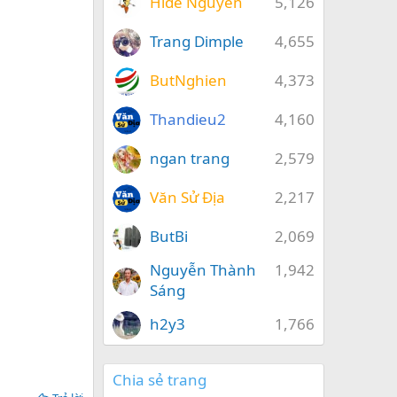
Hide Nguyễn
5,126
Trang Dimple
4,655
ButNghien
4,373
Thandieu2
4,160
ngan trang
2,579
Văn Sử Địa
2,217
ButBi
2,069
Nguyễn Thành
1,942
Sáng
h2y3
1,766
Chia sẻ trang