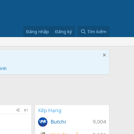
Đăng nhập
Đăng ký
Tìm kiếm
Ninh
Xếp Hạng
#1
Butchi
9,004