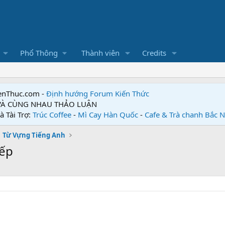
Phổ Thông
Thành viên
Credits
enThuc.com -
Định hướng Forum
Kiến Thức
 VÀ CÙNG NHAU THẢO LUẬN
à Tài Trợ:
Trúc Coffee
-
Mì Cay Hàn Quốc
-
Cafe & Trà chanh Bắc 
Từ Vựng Tiếng Anh
bếp