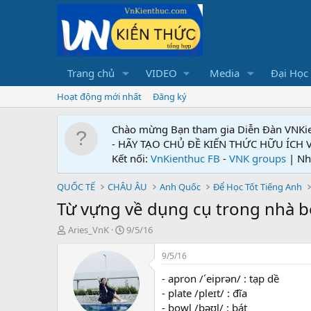
Trang chủ
VIDEO
Media
Đại Học
Hoạt động mới nhất
Đăng ký
Chào mừng Bạn tham gia Diễn Đàn VNKi
- HÃY TẠO CHỦ ĐỀ KIẾN THỨC HỮU ÍCH
Kết nối:
VnKienthuc FB
-
VNK groups
| Nh
QUỐC TẾ
CHÂU ÂU
Anh Quốc
Để Học Tốt Tiếng Anh
Từ vựng về dụng cụ trong nhà 
T
N
Aries_VnK
9/5/16
h
g
r
à
9/5/16
e
y
- apron /´eiprən/ : tạp dề
a
g
d
ử
- plate /pleɪt/ : đĩa
s
i
- bowl /bəʊl/ : bát