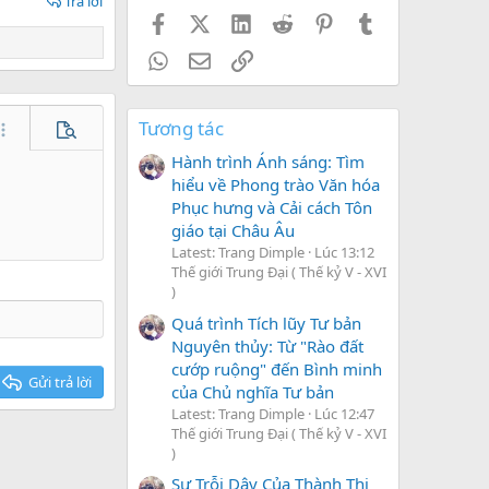
Trả lời
Facebook
X (Twitter)
LinkedIn
Reddit
Pinterest
Tumblr
WhatsApp
Email
Link
Tương tác
hêm tùy chọn…
Xem trước
Hành trình Ánh sáng: Tìm
hiểu về Phong trào Văn hóa
Phục hưng và Cải cách Tôn
giáo tại Châu Âu
Latest: Trang Dimple
Lúc 13:12
Thế giới Trung Đại ( Thế kỷ V - XVI
)
Quá trình Tích lũy Tư bản
Nguyên thủy: Từ "Rào đất
cướp ruộng" đến Bình minh
Gửi trả lời
của Chủ nghĩa Tư bản
Latest: Trang Dimple
Lúc 12:47
Thế giới Trung Đại ( Thế kỷ V - XVI
)
Sự Trỗi Dậy Của Thành Thị