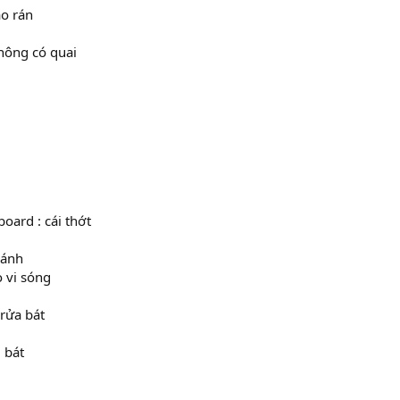
ảo rán
 không có quai
oard : cái thớt
bánh
ò vi sóng
 rửa bát
u bát