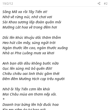
19/2/12
#2
Sông Mã xa rồi Tây Tiến ơi!
Nhớ về rừng núi, nhớ chơi vơi
Sài Khao sương lấp đoàn quân mỏi
Mường Lát hoa về trong đêm hơi
Dốc lên khúc khuỷu dốc thăm thẳm
Heo hút cồn mây, súng ngửi trời
Ngàn thước lên cao, ngàn thước xuống
Nhà ai Pha Luông mưa xa khơi
Anh bạn dãi dầu không bước nữa
Gục lên súng mũ bỏ quên đời!
Chiều chiều oai linh thác gầm thét
Đêm đêm Mường Hịch cọp trêu người
Nhớ ôi Tây Tiến cơm lên khói
Mai Châu mùa em thơm nếp xôi.
*
Doanh trại bừng lên hội đuốc hoa
Kìa em xiêm áo tự bao giờ