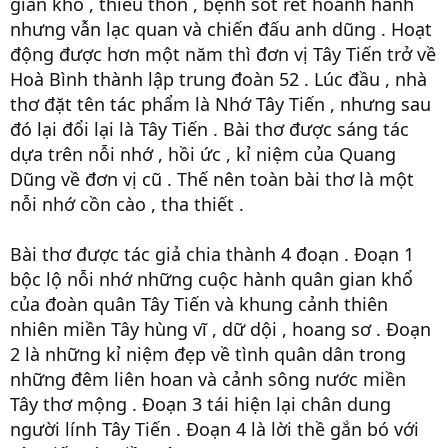
gian khổ , thiếu thốn , bệnh sốt rét hoành hành
nhưng vẫn lạc quan và chiến đấu anh dũng . Hoạt
động được hơn một năm thì đơn vị Tây Tiến trở về
Hoà Bình thành lập trung đoàn 52 . Lúc đầu , nhà
thơ đặt tên tác phẩm là Nhớ Tây Tiến , nhưng sau
đó lại đổi lại là Tây Tiến . Bài thơ được sáng tác
dựa trên nỗi nhớ , hồi ức , kỉ niệm của Quang
Dũng về đơn vị cũ . Thế nên toàn bài thơ là một
nỗi nhớ cồn cào , tha thiết .
Bài thơ được tác giả chia thành 4 đoạn . Đoạn 1
bộc lộ nỗi nhớ những cuộc hành quân gian khổ
của đoàn quân Tây Tiến và khung cảnh thiên
nhiên miền Tây hùng vĩ , dữ dội , hoang sơ . Đoạn
2 là những kỉ niệm đẹp về tình quân dân trong
những đêm liên hoan và cảnh sông nước miền
Tây thơ mộng . Đoạn 3 tái hiện lại chân dung
người lính Tây Tiến . Đoạn 4 là lời thề gắn bó với