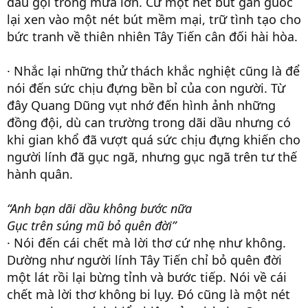
đầu gội trong mưa lớn. Cứ một nét bút gân guốc
lại xen vào một nét bút mềm mại, trữ tình tạo cho
bức tranh về thiên nhiên Tây Tiến cân đối hài hòa.
· Nhắc lại những thử thách khắc nghiệt cũng là để
nói đến sức chịu đựng bền bỉ của con người. Từ
đây Quang Dũng vụt nhớ đến hình ảnh những
đồng đội, dù can trường trong dãi dầu nhưng có
khi gian khổ đã vượt quá sức chịu đựng khiến cho
người lính đã gục ngã, nhưng gục ngã trên tư thế
hành quân.
“Anh bạn dãi dầu không bước nữa
Gục trên súng mũ bỏ quên đời”
· Nói đến cái chết mà lời thơ cứ nhẹ như không.
Dường như người lính Tây Tiến chỉ bỏ quên đời
một lát rồi lại bừng tỉnh và bước tiếp. Nói về cái
chết mà lời thơ không bi lụy. Đó cũng là một nét