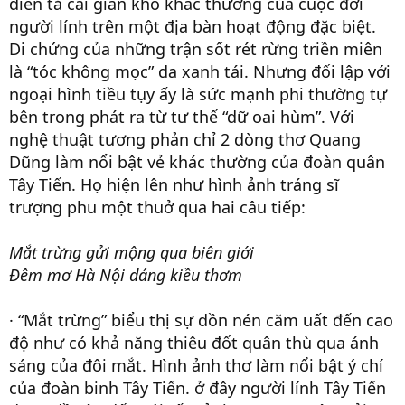
diễn tả cái gian khổ khác thường của cuộc đời
người lính trên một địa bàn hoạt động đặc biệt.
Di chứng của những trận sốt rét rừng triền miên
là “tóc không mọc” da xanh tái. Nhưng đối lập với
ngoại hình tiều tụy ấy là sức mạnh phi thường tự
bên trong phát ra từ tư thế “dữ oai hùm”. Với
nghệ thuật tương phản chỉ 2 dòng thơ Quang
Dũng làm nổi bật vẻ khác thường của đoàn quân
Tây Tiến. Họ hiện lên như hình ảnh tráng sĩ
trượng phu một thuở qua hai câu tiếp:
Mắt trừng gửi mộng qua biên giới
Đêm mơ Hà Nội dáng kiều thơm
· “Mắt trừng” biểu thị sự dồn nén căm uất đến cao
độ như có khả năng thiêu đốt quân thù qua ánh
sáng của đôi mắt. Hình ảnh thơ làm nổi bật ý chí
của đoàn binh Tây Tiến. ở đây người lính Tây Tiến