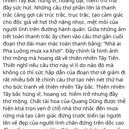
nhiên Tây Bắc hùng vĩ, hoang dại, hiểm trở mà
đầy sức hút. Những câu thơ phần lớn là thanh
trắc càng gợi cái trúc trắc, trục trặc, tạo cảm giác
cho độc giả về hơi thở nặng nhọc, mệt mỏi của
người lính trên đường hành quân. Giữa những âm
tiết toàn thanh trắc ấy chen vào câu thơ gần cuối
đoạn thơ dài man mác toàn thanh bằng: “Nhà ai
Pha Luông mưa xa khơi”. Đây chính là hình ảnh
thơ mộng mà hoang dã về thiên nhiên Tây Tiến.
Thiết nghĩ nếu câu thơ này vì lí do nào đó mà
không có thì sức hấp dẫn của đoạn thơ sẽ giảm đi
rất nhiều bởi lẽ chính câu thơ tạo nên nét thứ hai
cho bức tranh về thiên nhiên Tây bắc. Thiên nhiên
Tây bắc hùng vĩ, hoang sơ, hiểm trở nhưng đầy
thơ mộng. Chất tài hoa của Quang Dũng được thể
hiện khá trọn vẹn ở chỗ nhà thơ nhắc đến mưa
rừng mà tạo cảm giác đứng trước biển lại người
lên vẻ đẹp của người lính chân đứng trên dốc cao