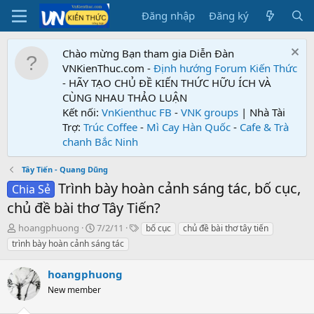
Đăng nhập
Đăng ký
Chào mừng Bạn tham gia Diễn Đàn
VNKienThuc.com -
Định hướng Forum
Kiến Thức
- HÃY TẠO CHỦ ĐỀ KIẾN THỨC HỮU ÍCH VÀ
CÙNG NHAU THẢO LUẬN
Kết nối:
VnKienthuc FB
-
VNK groups
| Nhà Tài
Trợ:
Trúc Coffee
-
Mì Cay Hàn Quốc
-
Cafe & Trà
chanh Bắc Ninh
Tây Tiến - Quang Dũng
Trình bày hoàn cảnh sáng tác, bố cục,
Chia Sẻ
chủ đề bài thơ Tây Tiến?
T
N
T
hoangphuong
7/2/11
bố cục
chủ đề bài thơ tây tiến
h
g
ừ
trình bày hoàn cảnh sáng tác
r
à
k
e
y
h
hoangphuong
a
g
ó
d
New member
ử
a
s
i