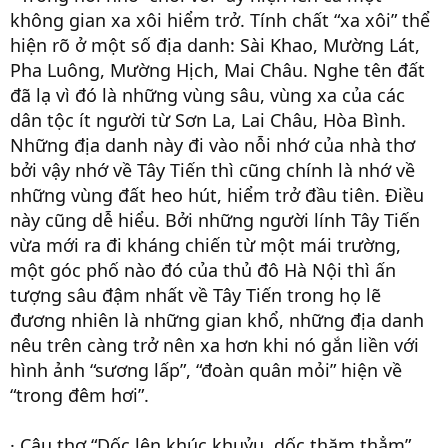
không gian xa xôi hiểm trở. Tính chất “xa xôi” thể
hiện rõ ở một số địa danh: Sài Khao, Mường Lát,
Pha Luông, Mường Hịch, Mai Châu. Nghe tên đất
đã lạ vì đó là những vùng sâu, vùng xa của các
dân tộc ít người từ Sơn La, Lai Châu, Hòa Bình.
Những địa danh này đi vào nỗi nhớ của nhà thơ
bởi vậy nhớ về Tây Tiến thì cũng chính là nhớ về
những vùng đất heo hút, hiểm trở đầu tiên. Điều
này cũng dễ hiểu. Bởi những người lính Tây Tiến
vừa mới ra đi kháng chiến từ một mái trường,
một góc phố nào đó của thủ đô Hà Nội thì ấn
tượng sâu đậm nhất về Tây Tiến trong họ lẽ
đương nhiên là những gian khổ, những địa danh
nêu trên càng trở nên xa hơn khi nó gắn liền với
hình ảnh “sương lấp”, “đoàn quân mỏi” hiện về
“trong đêm hơi”.
· Câu thơ “Dốc lên khúc khuỷu, dốc thăm thẳm”