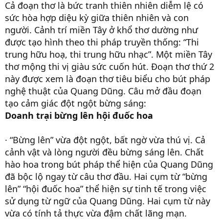
Cả đoạn thơ là bức tranh thiên nhiên diễm lệ có
sức hòa hợp diệu kỳ giữa thiên nhiên và con
người. Cảnh trí miền Tây ở khổ thơ dường như
được tạo hình theo thi pháp truyền thống: “Thi
trung hữu hoạ, thi trung hữu nhạc”. Một miền Tây
thơ mộng thi vị giàu sức cuốn hút. Đoạn thơ thứ 2
này được xem là đoạn thơ tiêu biểu cho bút pháp
nghệ thuật của Quang Dũng. Câu mở đầu đoạn
tạo cảm giác đột ngột bừng sáng:
Doanh trại bừng lên hội đuốc hoa
· “Bừng lên” vừa đột ngột, bất ngờ vừa thú vị. Cả
cảnh vật và lòng người đều bừng sáng lên. Chất
hào hoa trong bút pháp thể hiện của Quang Dũng
đã bộc lộ ngay từ câu thơ đầu. Hai cụm từ “bừng
lên” “hội đuốc hoa” thể hiện sự tinh tế trong việc
sử dụng từ ngữ của Quang Dũng. Hai cụm từ này
vừa có tính tả thực vừa đậm chất lãng mạn.