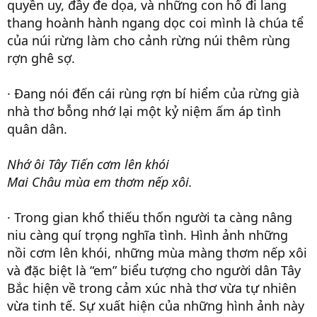
quyền uy, đầy đe dọa, và những con hổ đi lang
thang hoành hành ngang dọc coi mình là chúa tể
của núi rừng làm cho cảnh rừng núi thêm rùng
rợn ghê sợ.
· Đang nói đến cái rùng rợn bí hiểm của rừng già
nhà thơ bỗng nhớ lại một kỷ niệm ấm áp tình
quân dân.
Nhớ ôi Tây Tiến cơm lên khói
Mai Châu mùa em thơm nếp xôi.
· Trong gian khổ thiếu thốn người ta càng nâng
niu càng quí trọng nghĩa tình. Hình ảnh những
nồi cơm lên khói, những mùa màng thơm nếp xôi
và đặc biệt là “em” biểu tượng cho người dân Tây
Bắc hiện về trong cảm xúc nhà thơ vừa tự nhiên
vừa tinh tế. Sự xuất hiện của những hình ảnh này