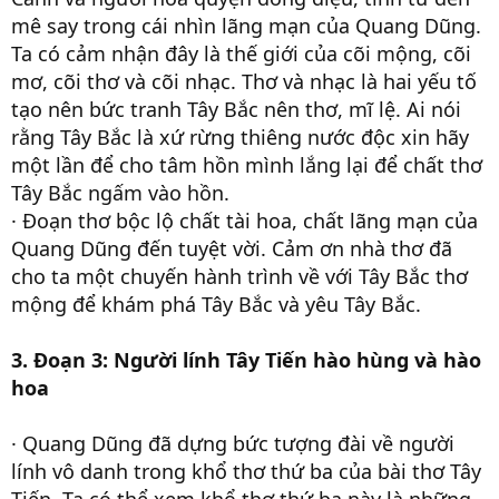
mê say trong cái nhìn lãng mạn của Quang Dũng.
Ta có cảm nhận đây là thế giới của cõi mộng, cõi
mơ, cõi thơ và cõi nhạc. Thơ và nhạc là hai yếu tố
tạo nên bức tranh Tây Bắc nên thơ, mĩ lệ. Ai nói
rằng Tây Bắc là xứ rừng thiêng nước độc xin hãy
một lần để cho tâm hồn mình lắng lại để chất thơ
Tây Bắc ngấm vào hồn.
· Đoạn thơ bộc lộ chất tài hoa, chất lãng mạn của
Quang Dũng đến tuyệt vời. Cảm ơn nhà thơ đã
cho ta một chuyến hành trình về với Tây Bắc thơ
mộng để khám phá Tây Bắc và yêu Tây Bắc.
3. Đoạn 3: Người lính Tây Tiến hào hùng và hào
hoa
· Quang Dũng đã dựng bức tượng đài về người
lính vô danh trong khổ thơ thứ ba của bài thơ Tây
Tiến. Ta có thể xem khổ thơ thứ ba này là những