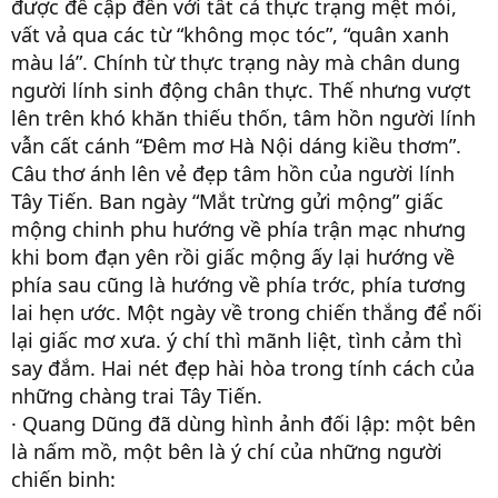
được đề cập đến với tất cả thực trạng mệt mỏi,
vất vả qua các từ “không mọc tóc”, “quân xanh
màu lá”. Chính từ thực trạng này mà chân dung
người lính sinh động chân thực. Thế nhưng vượt
lên trên khó khăn thiếu thốn, tâm hồn người lính
vẫn cất cánh “Đêm mơ Hà Nội dáng kiều thơm”.
Câu thơ ánh lên vẻ đẹp tâm hồn của người lính
Tây Tiến. Ban ngày “Mắt trừng gửi mộng” giấc
mộng chinh phu hướng về phía trận mạc nhưng
khi bom đạn yên rồi giấc mộng ấy lại hướng về
phía sau cũng là hướng về phía trớc, phía tương
lai hẹn ước. Một ngày về trong chiến thắng để nối
lại giấc mơ xưa. ý chí thì mãnh liệt, tình cảm thì
say đắm. Hai nét đẹp hài hòa trong tính cách của
những chàng trai Tây Tiến.
· Quang Dũng đã dùng hình ảnh đối lập: một bên
là nấm mồ, một bên là ý chí của những người
chiến binh: