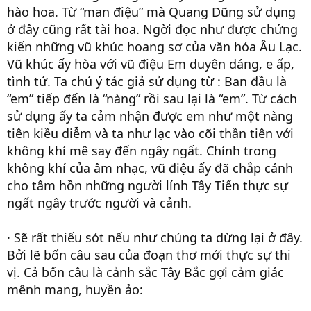
hào hoa. Từ “man điệu” mà Quang Dũng sử dụng
ở đây cũng rất tài hoa. Ngời đọc như được chứng
kiến những vũ khúc hoang sơ của văn hóa Âu Lạc.
Vũ khúc ấy hòa với vũ điệu Em duyên dáng, e ấp,
tình tứ. Ta chú ý tác giả sử dụng từ : Ban đầu là
“em” tiếp đến là “nàng” rồi sau lại là “em”. Từ cách
sử dụng ấy ta cảm nhận được em như một nàng
tiên kiều diễm và ta như lạc vào cõi thần tiên với
không khí mê say đến ngây ngất. Chính trong
không khí của âm nhạc, vũ điệu ấy đã chắp cánh
cho tâm hồn những người lính Tây Tiến thực sự
ngất ngây trước người và cảnh.
· Sẽ rất thiếu sót nếu như chúng ta dừng lại ở đây.
Bởi lẽ bốn câu sau của đoạn thơ mới thực sự thi
vị. Cả bốn câu là cảnh sắc Tây Bắc gợi cảm giác
mênh mang, huyền ảo: