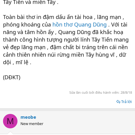
Tây Tiến và miền Tây .
Toàn bài thơ in đậm dấu ấn tài hoa , lãng mạn ,
phóng khoáng của
hồn thơ Quang Dũng
. Với tài
năng và tâm hồn ấy , Quang Dũng đã khắc hoạ
thành công hình tượng người lính Tây Tiến mang
vẻ đẹp lãng mạn , đậm chất bi tráng trên cái nền
cảnh thiên nhiên núi rừng miền Tây hùng vĩ , dữ
dội , mĩ lệ .
(DĐKT)
Sửa lần cuối bởi điều hành viên:
28/8/18
Trả lời
meobe
M
New member