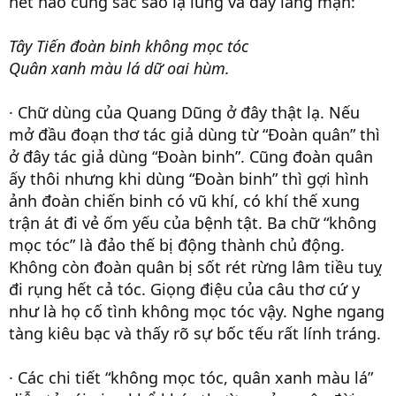
nét nào cũng sắc sảo lạ lùng và đầy lãng mạn:
Tây Tiến đoàn binh không mọc tóc
Quân xanh màu lá dữ oai hùm.
· Chữ dùng của Quang Dũng ở đây thật lạ. Nếu
mở đầu đoạn thơ tác giả dùng từ “Đoàn quân” thì
ở đây tác giả dùng “Đoàn binh”. Cũng đoàn quân
ấy thôi nhưng khi dùng “Đoàn binh” thì gợi hình
ảnh đoàn chiến binh có vũ khí, có khí thế xung
trận át đi vẻ ốm yếu của bệnh tật. Ba chữ “không
mọc tóc” là đảo thế bị động thành chủ động.
Không còn đoàn quân bị sốt rét rừng lâm tiều tuỵ
đi rụng hết cả tóc. Giọng điệu của câu thơ cứ y
như là họ cố tình không mọc tóc vậy. Nghe ngang
tàng kiêu bạc và thấy rõ sự bốc tếu rất lính tráng.
· Các chi tiết “không mọc tóc, quân xanh màu lá”