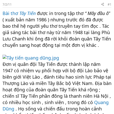
t
7/2/11
#1
a
r
Bài thơ
Tây Tiến
được in trong tập thơ
“ Mây đầu ô
”
t
( xuất bản năm 1986 ) nhưng trước đó đã được
e
r
bao thế hệ người yêu thơ truyền tay tìm đọc . Tác
giả sáng tác bài thơ này từ năm 1948 tại làng Phù
Lưu Chanh khi ông đã rời khỏi đoàn quân Tây Tiến
chuyển sang hoạt động tại một đơn vị khác .
Đơn vị quân đội Tây Tiến được thành lập năm
1947 có nhiệm vụ phối hợp với bộ đội Lào bảo vệ
biên giới Việt Lào , đánh tiêu hao sinh lực Pháp tại
Thượng Lào và miền Tây Bắc bộ Việt Nam. Địa bàn
hoạt động của đoàn quân Tây Tiến khá rộng ;
chiến sĩ Tây Tiến phần đông là thanh niên Hà Nội ,
có nhiều học sinh , sinh viên , trong đó có
Quang
Dũng
. Họ sống và chiến đấu trong hoàn cảnh