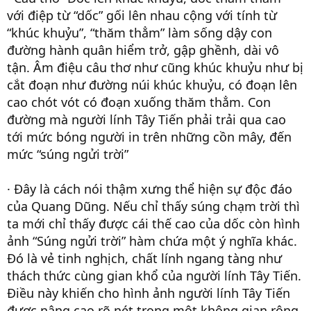
với điệp từ “dốc” gối lên nhau cộng với tính từ
“khúc khuỷu”, “thăm thẳm” làm sống dậy con
đường hành quân hiểm trở, gập ghềnh, dài vô
tận. Âm điệu câu thơ như cũng khúc khuỷu như bị
cắt đoạn như đường núi khúc khuỷu, có đoạn lên
cao chót vót có đoạn xuống thăm thẳm. Con
đường mà người lính Tây Tiến phải trải qua cao
tới mức bóng người in trên những cồn mây, đến
mức “súng ngửi trời”
· Đây là cách nói thậm xưng thể hiện sự độc đáo
của Quang Dũng. Nếu chỉ thấy súng chạm trời thì
ta mới chỉ thấy được cái thế cao của dốc còn hình
ảnh “Súng ngửi trời” hàm chứa một ý nghĩa khác.
Đó là vẻ tinh nghịch, chất lính ngang tàng như
thách thức cùng gian khổ của người lính Tây Tiến.
Điều này khiến cho hình ảnh người lính Tây Tiến
được nâng cao rõ nét trong một không gian rộng