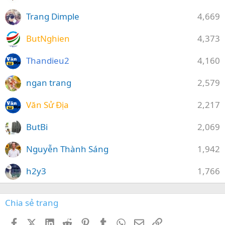
Trang Dimple
4,669
ButNghien
4,373
Thandieu2
4,160
ngan trang
2,579
Văn Sử Địa
2,217
ButBi
2,069
Nguyễn Thành Sáng
1,942
h2y3
1,766
Chia sẻ trang
Facebook
X (Twitter)
LinkedIn
Reddit
Pinterest
Tumblr
WhatsApp
Email
Link