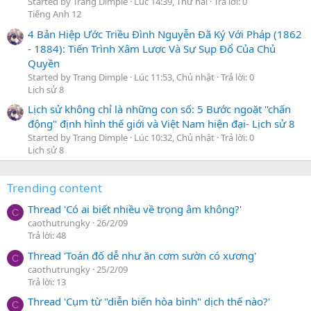
Started by Trang Dimple
Lúc 14:39, Thứ hai
Trả lời: 0
Tiếng Anh 12
4 Bản Hiệp Ước Triều Đình Nguyễn Đã Ký Với Pháp (1862
- 1884): Tiến Trình Xâm Lược Và Sự Sụp Đổ Của Chủ
Quyền
Started by Trang Dimple
Lúc 11:53, Chủ nhật
Trả lời: 0
Lịch sử 8
Lịch sử không chỉ là những con số: 5 Bước ngoặt "chấn
động" định hình thế giới và Việt Nam hiện đại- Lịch sử 8
Started by Trang Dimple
Lúc 10:32, Chủ nhật
Trả lời: 0
Lịch sử 8
Trending content
Thread 'Có ai biết nhiều về trọng âm không?'
C
caothutrungky
26/2/09
Trả lời: 48
Thread 'Toán đố dễ như ăn cơm sườn có xương'
C
caothutrungky
25/2/09
Trả lời: 13
Thread 'Cụm từ "diễn biến hòa bình" dịch thế nào?'
C