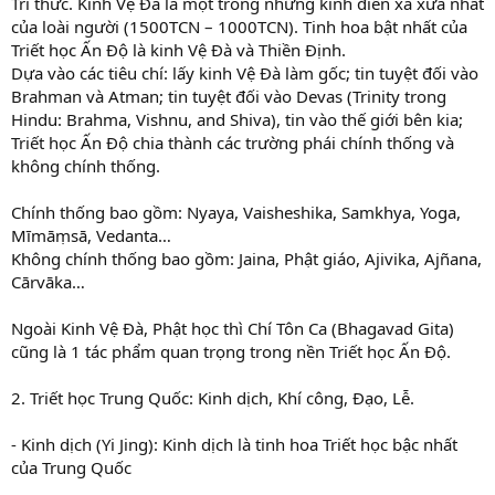
Tri thức. Kinh Vệ Đà là một trong những kinh điển xa xưa nhất
của loài người (1500TCN – 1000TCN). Tinh hoa bật nhất của
Triết học Ấn Độ là kinh Vệ Đà và Thiền Định.
Dựa vào các tiêu chí: lấy kinh Vệ Đà làm gốc; tin tuyệt đối vào
Brahman và Atman; tin tuyệt đối vào Devas (Trinity trong
Hindu: Brahma, Vishnu, and Shiva), tin vào thế giới bên kia;
Triết học Ấn Độ chia thành các trường phái chính thống và
không chính thống.
Chính thống bao gồm: Nyaya, Vaisheshika, Samkhya, Yoga,
Mīmāṃsā, Vedanta…
Không chính thống bao gồm: Jaina, Phật giáo, Ajivika, Ajñana,
Cārvāka…
Ngoài Kinh Vệ Đà, Phật học thì Chí Tôn Ca (Bhagavad Gita)
cũng là 1 tác phẩm quan trọng trong nền Triết học Ấn Độ.
2. Triết học Trung Quốc: Kinh dịch, Khí công, Đạo, Lễ.
- Kinh dịch (Yi Jing): Kinh dịch là tinh hoa Triết học bậc nhất
của Trung Quốc