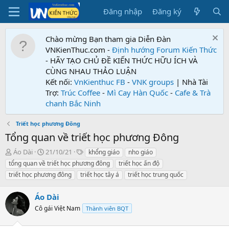
Đăng nhập
Đăng ký
Chào mừng Bạn tham gia Diễn Đàn
VNKienThuc.com -
Định hướng Forum
Kiến Thức
- HÃY TẠO CHỦ ĐỀ KIẾN THỨC HỮU ÍCH VÀ
CÙNG NHAU THẢO LUẬN
Kết nối:
VnKienthuc FB
-
VNK groups
| Nhà Tài
Trợ:
Trúc Coffee
-
Mì Cay Hàn Quốc
-
Cafe & Trà
chanh Bắc Ninh
Triết học phương Đông
Tổng quan về triết học phương Đông
T
N
T
Áo Dài
21/10/21
khổng giáo
nho giáo
h
g
ừ
tổng quan về triết học phương đông
triết học ấn độ
r
à
k
triết học phương đông
triết học tây á
triết học trung quốc
e
y
h
a
g
ó
Áo Dài
d
ử
a
s
i
Cô gái Việt Nam
Thành viên BQT
t
a