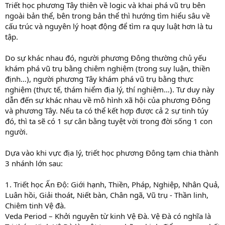
Triết học phương Tây thiên về logic và khai phá vũ trụ bên
ngoài bản thể, bên trong bản thể thì hướng tìm hiểu sâu về
cấu trúc và nguyên lý hoạt động để tìm ra quy luật hơn là tu
tập.
Do sự khác nhau đó, người phương Đông thường chủ yếu
khám phá vũ trụ bằng chiêm nghiệm (trong suy luận, thiền
định…), người phương Tây khám phá vũ trụ bằng thực
nghiệm (thực tế, thám hiểm địa lý, thí nghiệm…). Tư duy này
dẫn đến sự khác nhau về mô hình xã hội của phương Đông
và phương Tây. Nếu ta có thể kết hợp được cả 2 sự tinh túy
đó, thì ta sẽ có 1 sự cân bằng tuyệt vời trong đời sống 1 con
người.
Dựa vào khi vực địa lý, triết học phương Đông tạm chia thành
3 nhánh lớn sau:
1. Triết học Ấn Độ: Giới hạnh, Thiền, Pháp, Nghiệp, Nhân Quả,
Luân hồi, Giải thoát, Niết bàn, Chân ngã, Vũ trụ - Thần linh,
Chiêm tinh Vệ đà.
Veda Period – Khởi nguyên từ kinh Vệ Đà. Vệ Đà có nghĩa là