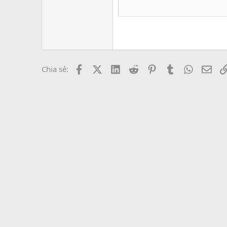
Tahoma
26
Times New Roma
Trebuchet MS
Verdana
Facebook
X (Twitter)
LinkedIn
Reddit
Pinterest
Tumblr
WhatsAp
Emai
Chia sẻ: