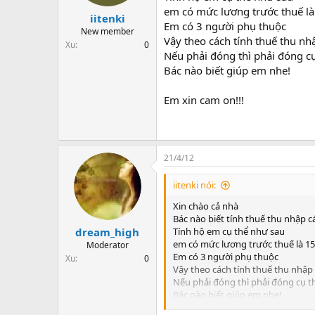
t
em có mức lương trước thuế là
iitenki
a
Em có 3 người phụ thuộc
r
New member
Vậy theo cách tính thuế thu n
t
Xu
0
Nếu phải đóng thì phải đóng cụ
e
r
Bác nào biết giúp em nhe!
Em xin cam on!!!
21/4/12
iitenki nói:
Xin chào cả nhà
Bác nào biết tính thuế thu nhập 
Tính hộ em cụ thể như sau
dream_high
em có mức lương trước thuế là 15
Moderator
Em có 3 người phụ thuộc
Xu
0
Vậy theo cách tính thuế thu nhập
Nếu phải đóng thì phải đóng cụ th
Bác nào biết giúp em nhe!