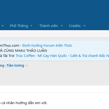
Phổ Thông
Thành viên
Credits
enThuc.com -
Định hướng Forum
Kiến Thức
 VÀ CÙNG NHAU THẢO LUẬN
à Tài Trợ:
Trúc Coffee
-
Mì Cay Hàn Quốc
-
Cafe & Trà chanh Bắc 
ng - Tiền lương
ập cá nhân hưỡng dẫn em với.