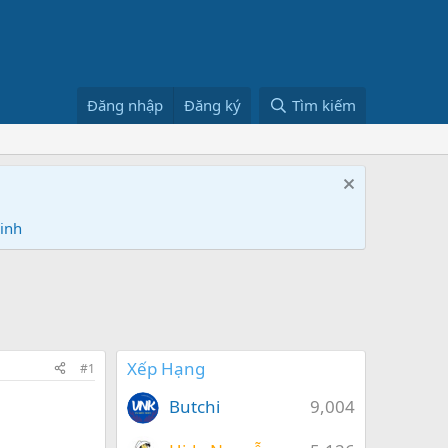
Đăng nhập
Đăng ký
Tìm kiếm
Ninh
Xếp Hạng
#1
Butchi
9,004