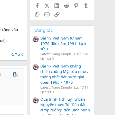
Facebook
X (Twitter)
LinkedIn
Reddit
Pinterest
Tumblr
WhatsApp
Email
Link
c cộng vào
Tương tác
Bài 18 Việt Nam từ năm
uế).
1976 đến năm 1991 -Lịch
sử 9
Latest: Trang Dimple
Lúc 17:20
Trả lời
Lịch sử 9
Bài 17 Việt Nam kháng
chiến chống Mỹ, cứu nước,
hêm tùy chọn…
Xem trước
thống nhất đất nước giai
đoạn 1965 – 1975
Latest: Trang Dimple
Lúc 17:11
Lịch sử 9
Quá trình Tích lũy Tư bản
Nguyên thủy: Từ "Rào đất
cướp ruộng" đến Bình minh