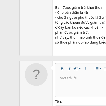
Em xin cam on!!!
Bạn được giảm trừ khỏi thu nh
- Cho bản thân là 4tr
- cho 3 người phụ thuộc là 3 x 1
tổng các khoản được giảm trừ: 
ở đây bạn ko nêu các khoản khá
phần được giảm trừ.
như vậy, thu nhập tính thuế để t
số thuế phải nộp (áp dụng biểu
Căn 
9
Nor
Bold
In nghiêng
Kích thước
Thêm tùy chọ
Danh s
C
10
Căn
He
Viết trả lời...
Lưu nh
Arial
Màu chữ
Mặt cười
Redo
Phông chữ
Media
Xóa định dạng
Trích dẫn
Toggle BB code
Gạch ngang
Insert table
Bản thảo
Gạch chân
Insert hori
Inline co
Spoil
Inlin
12
Căn 
Xóa bản
Book Antiqua
He
15
Justi
Courier New
Hea
18
Georgia
Tên
22