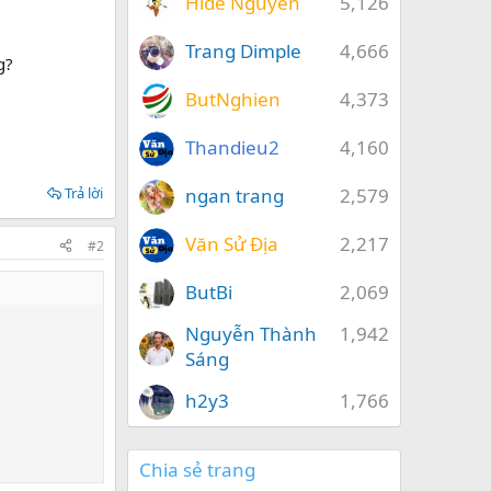
Hide Nguyễn
5,126
Trang Dimple
4,666
g?
ButNghien
4,373
Thandieu2
4,160
Trả lời
ngan trang
2,579
Văn Sử Địa
2,217
#2
ButBi
2,069
Nguyễn Thành
1,942
Sáng
h2y3
1,766
Chia sẻ trang