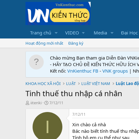
Trang chủ
VIDEO
Media
Đại Học
Hoạt động mới nhất
Đăng ký
Chào mừng Bạn tham gia Diễn Đàn VNKi
- HÃY TẠO CHỦ ĐỀ KIẾN THỨC HỮU ÍCH
Kết nối:
VnKienthuc FB
-
VNK groups
| Nh
KHOA HỌC XÃ HỘI
LUẬT
LUẬT VIỆT NAM
Luật Lao độ
Tinh thuế thu nhập cá nhân
T
N
iitenki
7/12/11
h
g
r
à
7/12/11
e
y
I
Xin chào cả nhà
a
g
d
ử
Bác nào biết tính thuế thu nh
s
i
Tính hộ em cụ thể như sau