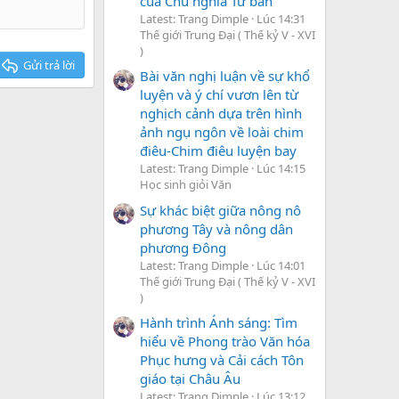
của Chủ nghĩa Tư bản
Latest: Trang Dimple
Lúc 14:31
Thế giới Trung Đại ( Thế kỷ V - XVI
)
Gửi trả lời
Bài văn nghị luận về sự khổ
luyện và ý chí vươn lên từ
nghịch cảnh dựa trên hình
ảnh ngụ ngôn về loài chim
điêu-Chim điêu luyện bay
Latest: Trang Dimple
Lúc 14:15
Học sinh giỏi Văn
Sự khác biệt giữa nông nô
phương Tây và nông dân
phương Đông
Latest: Trang Dimple
Lúc 14:01
Thế giới Trung Đại ( Thế kỷ V - XVI
)
Hành trình Ánh sáng: Tìm
hiểu về Phong trào Văn hóa
Phục hưng và Cải cách Tôn
giáo tại Châu Âu
Latest: Trang Dimple
Lúc 13:12