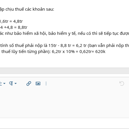
ập chịu thuế các khoản sau:
,6tr = 4,8tr
4 +4,8 = 8,8tr
c như bảo hiểm xã hội, bảo hiểm y tế, nếu có thì sẽ tiếp tục đượ
ính số thuế phải nộp là 15tr - 8,8 tr = 6,2 tr (bạn vẫn phải nộp th
 thuế lũy tiến từng phần): 6,2tr x 10% = 0,62tr= 620k
trái
mal
Danh sách có thứ tự
n…
ách
ăn lề
Paragraph format
Chèn liên kết
Chèn hình ảnh
Thêm tùy chọn…
Undo
T
 giữa
ading 1
Danh sách không có thứ tự
áp
zontal line
de
er
e spoiler
Mã
phải
Thụt lề
 thảo
ading 2
fy text
Tăng lề
ding 3