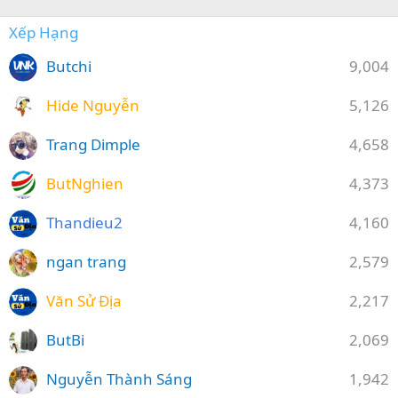
Xếp Hạng
Butchi
9,004
Hide Nguyễn
5,126
Trang Dimple
4,658
ButNghien
4,373
Thandieu2
4,160
ngan trang
2,579
Văn Sử Địa
2,217
ButBi
2,069
Nguyễn Thành Sáng
1,942