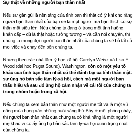
Sự thật về những người bạn thân nhất
Nếu sự gần gũi là nền tảng của tình bạn thì thật có lý khi cho rằng
người bạn thân nhất của bạn sẽ là một người mà bạn thích có sự
thân mật siêu lớn. Nếu chúng ta đang ở trong một tình huống
khẩn cấp – dù là thật hoặc tưởng tượng – và cần nói chuyện, thì
chúng ta mong đợi người bạn thân nhất của chúng ta sẽ bỏ tất cả
mọi việc và chạy đến bên chúng ta.
Nhưng theo các nhà tâm lý học xã hội Carolyn Weisz và Lisa F.
Wood (đại học Puget Sound), Washington,
còn có một yếu tố
khác của tình bạn thân nhất có thể đánh bại cả tính thân mật:
sự ủng hộ bản sắc tâm lý-xã hội, cách mà một người bạn
thấu hiểu và sau đó ủng hộ cảm nhận về cái tôi của chúng ta
trong nhóm hoặc trong xã hội.
Nếu chúng ta xem bản thân như một người mẹ tốt và là một vũ
công múa bụng vào những buổi sáng thứ Bảy ở một phòng nhảy,
thì người bạn thân nhất của chúng ta có khả năng là một người
mẹ khác vì cô ấy ủng hộ bản sắc tâm lý-xã hội quan trọng nhất
của chúng ta.