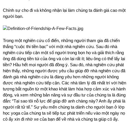
Chính sự cho đi và không nhận lại làm chúng ta đánh giá cao một
người bạn.
Trong một nghiên cứu cổ điển, những người tham gia đã chiến
thắng “cuộc thi tiền bạc” với một nhà nghiên cứu. Sau đó nhà
nghiên cứu tiếp cận một số người trong bọn họ và giải thích rằng
ông đã dùng tiền túi của ông và còn lại rất ít; liệu ông có thể lấy lại
tiền? Hầu hết mọi người đã đồng ý. Sau đó, nhà nghiên cứu phát
hiện thấy, những người được yêu cầu giúp đỡ nhà nghiên cứu đã
đánh giá nhà nghiên cứu là đáng yêu hơn những người không
được nhà nghiên cứu tiếp cận. Các nhà tâm lý đã nhất trí với hiện
tượng bắt nguồn từ một khao khát làm hòa hợp cảm xúc và hành
động, và xem những bản năng và sự đầu tư của chúng ta là đúng
đắn: “Tại sao tôi nỗ lực để giúp đỡ anh chàng này? Anh ấy phái là
người rất tử tế.” Sự yêu mến chúng ta dành cho người bạn ở lớp
học yoga của chúng ta sẽ tiếp tục phát triển nếu vào một ngày nọ
cô ấy xin đi nhờ xe của bạn để về nhà và chúng ta giúp cô ấy.