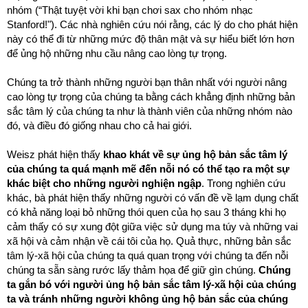
nhóm (“Thật tuyệt vời khi bạn chơi sax cho nhóm nhạc
Stanford!"). Các nhà nghiên cứu nói rằng, các lý do cho phát hiện
này có thể đi từ những mức độ thân mật và sự hiểu biết lớn hơn
để ủng hộ những nhu cầu nâng cao lòng tự trọng.
Chúng ta trở thành những người bạn thân nhất với người nâng
cao lòng tự trọng của chúng ta bằng cách khẳng định những bản
sắc tâm lý của chúng ta như là thành viên của những nhóm nào
đó, và điều đó giống nhau cho cả hai giới.
Weisz phát hiện thấy
khao khát về sự ủng hộ bản sắc tâm lý
của chúng ta quá mạnh mẽ đến nỗi nó có thể tạo ra một sự
khác biệt cho những người nghiện ngập
. Trong nghiên cứu
khác, bà phát hiện thấy những người có vấn đề về lạm dụng chất
có khả năng loại bỏ những thói quen của họ sau 3 tháng khi họ
cảm thấy có sự xung đột giữa việc sử dụng ma túy và những vai
xã hội và cảm nhận về cái tôi của họ. Quả thực, những bản sắc
tâm lý-xã hội của chúng ta quá quan trọng với chúng ta đến nỗi
chúng ta sẵn sàng rước lấy thảm họa để giữ gìn chúng.
Chúng
ta gắn bó với người ủng hộ bản sắc tâm lý-xã hội của chúng
ta và tránh những người không ủng hộ bản sắc của chúng