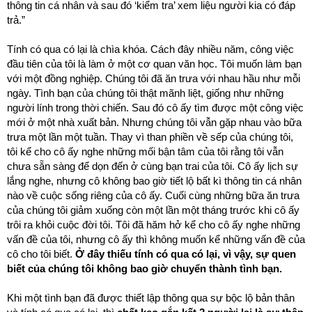
thông tin cá nhân và sau đó ‘kiểm tra’ xem liệu người kia có đáp
trả.”
Tính có qua có lại là chìa khóa. Cách đây nhiều năm, công việc
đầu tiên của tôi là làm ở một cơ quan văn học. Tôi muốn làm bạn
với một đồng nghiệp. Chúng tôi đã ăn trưa với nhau hầu như mỗi
ngày. Tình bạn của chúng tôi thật mãnh liệt, giống như những
người lính trong thời chiến. Sau đó cô ấy tìm được một công việc
mới ở một nhà xuất bản. Nhưng chúng tôi vẫn gặp nhau vào bữa
trưa một lần một tuần. Thay vì than phiền về sếp của chúng tôi,
tôi kể cho cô ấy nghe những mối bận tâm của tôi rằng tôi vẫn
chưa sẵn sàng để dọn đến ở cùng bạn trai của tôi. Cô ấy lịch sự
lắng nghe, nhưng cô không bao giờ tiết lộ bất kì thông tin cá nhân
nào về cuộc sống riêng của cô ấy. Cuối cùng những bữa ăn trưa
của chúng tôi giảm xuống còn một lần một tháng trước khi cô ấy
trôi ra khỏi cuộc đời tôi. Tôi đã hăm hở kể cho cô ấy nghe những
vấn đề của tôi, nhưng cô ấy thì không muốn kể những vấn đề của
cô cho tôi biết.
Ở đây thiếu tính có qua có lại, vì vậy, sự quen
biết của chúng tôi không bao giờ chuyển thành tình bạn.
Khi một tình bạn đã được thiết lập thông qua sự bộc lộ bản thân