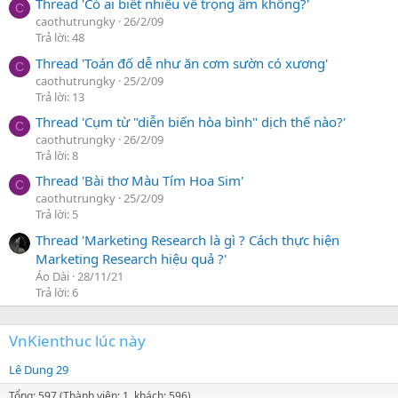
Thread 'Có ai biết nhiều về trọng âm không?'
C
caothutrungky
26/2/09
Trả lời: 48
Thread 'Toán đố dễ như ăn cơm sườn có xương'
C
caothutrungky
25/2/09
Trả lời: 13
Thread 'Cụm từ "diễn biến hòa bình" dịch thế nào?'
C
caothutrungky
26/2/09
Trả lời: 8
Thread 'Bài thơ Màu Tím Hoa Sim'
C
caothutrungky
25/2/09
Trả lời: 5
Thread 'Marketing Research là gì ? Cách thực hiện
Marketing Research hiệu quả ?'
Áo Dài
28/11/21
Trả lời: 6
VnKienthuc lúc này
Lê Dung 29
Tổng: 597 (Thành viên: 1, khách: 596)