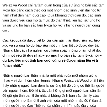
Weisz và Wood chỉ ra tầm quan trọng của sự ủng hộ bản sắc tâm
lý-xã hội bằng cách theo dõi một nhóm các sinh viên đại học từ
năm nhất đến năm cuối cấp. Qua khoảng thời gian đó, các sinh
viên được yêu cầu mô tả mức độ thân thiết, liên lạc, sự ủng hộ
và sự ủng hộ bản sắc tâm lý-xã hội với những người bạn cùng
giới.
Các kết quả đã được tiết lộ. Sự gần gũi, thân thiết, liên lạc, tiếp
xúc và sự ủng hộ dự báo liệu một tình bạn tốt có được duy trì.
Nhưng khi các nhà nghiên cứu kiểm soát những phẩm chất đó,
chỉ một yếu tố duy nhất – sự ủng hộ bản sắc tâm lý-xã hội –
dự báo liệu một tình bạn cuối cùng sẽ được nâng lên vị trí
“thân nhất.”
Những người bạn thân nhất là một phần của một nhóm giống
nhau – ví dụ, nhóm chơi tennis. Nhưng Weisz và Wood phát hiện
thấy những người bạn đem lại sự ủng hộ đó cũng có thể là người
bên ngoài nhóm. Đôi khi, tất cả những gì một người bạn cần làm
để giữ gìn tình bạn thân nhất là khẳng định bản sắc tâm lý của
một người như là một thành viên của một nhóm nào đó (“Bạn là
một người theo đạo Thiên chúa chân chính”) hoặc địa vị của