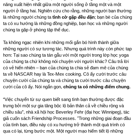
năng xuất hiện nhất giữa một người sống ở tầng một và một
người ở tầng hai. Nghiên cứu cho rằng, những người bạn thường
là những người chúng ta
tình cờ gặp đều đặn
; bạn bè của chúng
ta có xu hướng là những đồng nghiệp, bạn học và những người
chúng ta gặp ở phòng tập thể dục.
Ta không ngạc nhiên khi những mối gắn bó hình thành giữa
những người có sự tương tác. Nhưng quá trình này còn phức tạp
hơn: Tại sao chúng ta tán gẫu với một người trong lớp học yoga
của chúng ta chứ không nói chuyện với người khác? Câu trả lời
có vẻ hiển nhiên – bạn của chúng ta chia sẻ đam mê của chúng
ta về NASCAR hay là Tex-Mex cooking. Cô ấy cười trước câu
chuyện cười của chúng ta và chúng ta cười trước câu chuyện
cười của cô ấy. Nói ngắn gọn,
chúng ta có những điểm chung.
“Việc chuyển từ sự quen biết sang tình bạn thường được đặc
trưng bởi một sự gia tăng bộc lộ bản thân cả về chiều rộng và
chiều sâu”, nhà xã hội học Beverley Fehr (đại học Winnipeg), tác
giả cuốn sách Friendship Processes. "Trong những giai đoạn đầu
của tình bạn, điều này có xu hướng trở thành một quá trình có
qua có lại, từng bước một. Một người mạo hiểm tiết lộ những