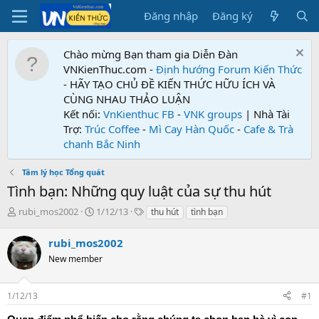
Đăng nhập
Đăng ký
Chào mừng Bạn tham gia Diễn Đàn
VNKienThuc.com -
Định hướng Forum
Kiến Thức
- HÃY TẠO CHỦ ĐỀ KIẾN THỨC HỮU ÍCH VÀ
CÙNG NHAU THẢO LUẬN
Kết nối:
VnKienthuc FB
-
VNK groups
| Nhà Tài
Trợ:
Trúc Coffee
-
Mì Cay Hàn Quốc
-
Cafe & Trà
chanh Bắc Ninh
Tâm lý học Tổng quát
Tình bạn: Những quy luật của sự thu hút
T
N
T
rubi_mos2002
1/12/13
thu hút
tình bạn
h
g
ừ
r
à
k
rubi_mos2002
e
y
h
New member
a
g
ó
d
ử
a
s
i
1/12/13
#1
t
a