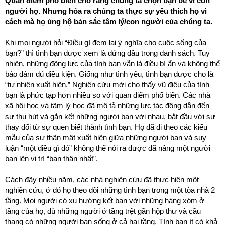
Quan điểm phổ biến cho rằng chúng ta chọn bạn bè vì con
r
người họ. Nhưng hóa ra chúng ta thực sự yêu thích họ vì
t
cách mà họ ủng hộ bản sắc tâm lý/con người của chúng ta.
e
r
Khi mọi người hỏi “Điều gì đem lại ý nghĩa cho cuộc sống của
bạn?” thì tình bạn được xem là đứng đầu trong danh sách. Tuy
nhiên, những động lực của tình bạn vẫn là điều bí ẩn và không thể
bảo đảm đủ điều kiện. Giống như tình yêu, tình bạn được cho là
“tự nhiên xuất hiện.” Nghiên cứu mới cho thấy vũ điệu của tình
bạn là phức tạp hơn nhiều so với quan điểm phổ biến. Các nhà
xã hội học và tâm lý học đã mô tả những lực tác động dẫn đến
sự thu hút và gắn kết những người bạn với nhau, bắt đầu với sự
thay đổi từ sự quen biết thành tình bạn. Họ đã đi theo các kiểu
mẫu của sự thân mật xuất hiện giữa những người bạn và suy
luận “một điều gì đó” không thể nói ra được đã nâng một người
bạn lên vị trí “bạn thân nhất”.
Cách đây nhiều năm, các nhà nghiên cứu đã thực hiện một
nghiên cứu, ở đó họ theo dõi những tình bạn trong một tòa nhà 2
tầng. Mọi người có xu hướng kết bạn với những hàng xóm ở
tầng của họ, dù những người ở tầng trệt gần hộp thư và cầu
thang có những người bạn sống ở cả hai tầng. Tình bạn ít có khả