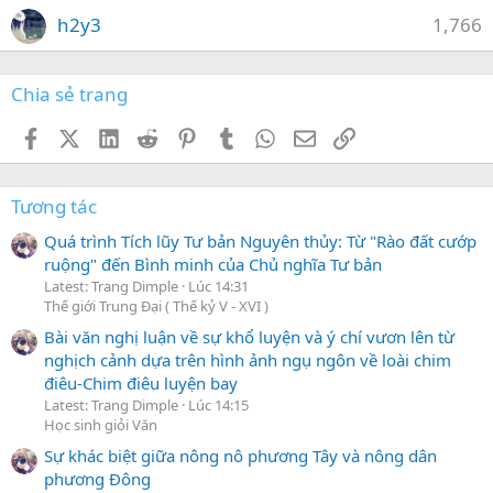
h2y3
1,766
Chia sẻ trang
Facebook
X (Twitter)
LinkedIn
Reddit
Pinterest
Tumblr
WhatsApp
Email
Link
Tương tác
Quá trình Tích lũy Tư bản Nguyên thủy: Từ "Rào đất cướp
ruộng" đến Bình minh của Chủ nghĩa Tư bản
Latest: Trang Dimple
Lúc 14:31
Thế giới Trung Đại ( Thế kỷ V - XVI )
Bài văn nghị luận về sự khổ luyện và ý chí vươn lên từ
nghịch cảnh dựa trên hình ảnh ngụ ngôn về loài chim
điêu-Chim điêu luyện bay
Latest: Trang Dimple
Lúc 14:15
Học sinh giỏi Văn
Sự khác biệt giữa nông nô phương Tây và nông dân
phương Đông