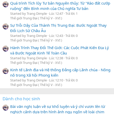
Quá trình Tích lũy Tư bản Nguyên thủy: Từ "Rào đất cướp
ruộng" đến Bình minh của Chủ nghĩa Tư bản
Started by Trang Dimple
Lúc 12:47
Trả lời: 1
Thế giới Trung Đại ( Thế kỷ V - XVI )
Sự Trỗi Dậy Của Thành Thị Trung Đại: Bước Ngoặt Thay
Đổi Lịch Sử Châu Âu
Started by Trang Dimple
Lúc 12:43
Trả lời: 0
Thế giới Trung Đại ( Thế kỷ V - XVI )
Hành Trình Thay Đổi Thế Giới: Các Cuộc Phát Kiến Địa Lý
và Bước Ngoặt Kinh Tế Toàn Cầu
Started by Trang Dimple
Lúc 12:38
Trả lời: 0
Thế giới Trung Đại ( Thế kỷ V - XVI )
Kinh tế Lãnh địa và Hệ thống Đẳng cấp Lãnh chúa - Nông
nô trong Xã hội Phong kiến
Started by Trang Dimple
Lúc 12:10
Trả lời: 0
Thế giới Trung Đại ( Thế kỷ V - XVI )
Dành cho học sinh
Bài văn nghị luận về sự khổ luyện và ý chí vươn lên từ
nghịch cảnh dựa trên hình ảnh ngụ ngôn về loài chim