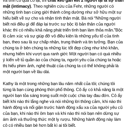
và tính có qua có lại, thì
chất keo gắn kết 2 người lại là sự thân
mật (intimacy)
. Theo nghiên cứu của Fehr, những người có
những tình bạn cùng giới thành công dường như sở hữu một sự
hiểu biết về sự cho và nhận tính thân mật. Bà nói “Những người
biết nói điều gì để đáp lại trước sự bộc lộ bản thân của người
khác thì có nhiều khả năng phát triển tình bạn làm thỏa mãn.”Bộc
lộ cảm xúc và sự giúp đỡ vô điều kiện là những yếu tố của tình
bạn, theo sau là sự chấp nhận, trung thành và tin tưởng. Bạn của
chúng ta ở bên chúng ta những lúc tốt đẹp cũng như khó khăn,
nhưng hiếm khi vượt qua ranh giới: Một người bạn có quá nhiều
ý kiến về tủ quần áo của chúng ta, người yêu của chúng ta hoặc
thị hiếu phim ảnh, nghệ thuật của chúng ta có thể không phải là
một người bạn về lâu dài.
Kathy là một trong những bạn lâu năm nhất của tôi; chúng tôi
từng là bạn cùng phòng thời phổ thông. Cô ấy có khả năng là một
người bạn tỏa sáng trong suốt một cuộc chia tay đau đớn. Cô ấy
biết khi nào thì lắng nghe và nói những lời thông cảm, khi nào thì
hành động và nổi giận trước hành động xấu xa của người yêu cũ
của bạn, khi nào thì ôm bạn và khi nào thì nói bạn nên dừng sự
ám ảnh và thưởng thức một ly rượu. Những hành động này làm
cô có nhiều bạn bè hơn bất kì ai tôi biết.