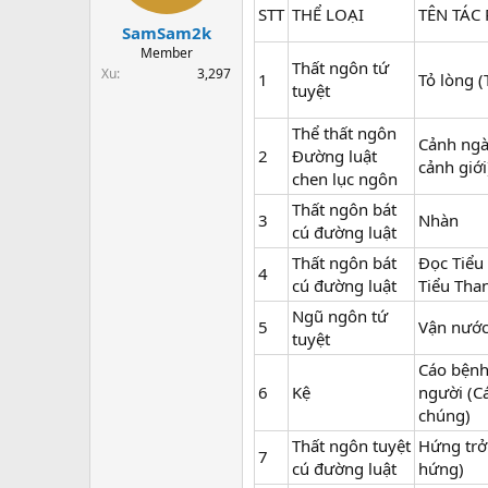
t
STT
THỂ LOẠI
TÊN TÁC
a
SamSam2k
r
Member
Thất ngôn tứ
t
Xu
3,297
1
Tỏ lòng (
e
tuyệt
r
Thể thất ngôn
Cảnh ngà
2
Đường luật
cảnh giới
chen lục ngôn
Thất ngôn bát
3
Nhàn
cú đường luật
Thất ngôn bát
Đọc Tiểu
4
cú đường luật
Tiểu Than
Ngũ ngôn tứ
5
Vận nước
tuyệt
Cáo bệnh
6
Kệ
người (Cá
chúng)
Thất ngôn tuyệt
Hứng trở
7
cú đường luật
hứng)