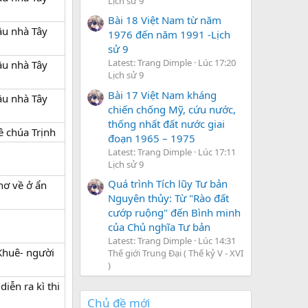
Lịch sử 9
Bài 18 Việt Nam từ năm
ầu nhà Tây
1976 đến năm 1991 -Lịch
sử 9
Latest: Trang Dimple
Lúc 17:20
ầu nhà Tây
Lịch sử 9
Bài 17 Việt Nam kháng
ầu nhà Tây
chiến chống Mỹ, cứu nước,
thống nhất đất nước giai
ê chúa Trịnh
đoạn 1965 – 1975
Latest: Trang Dimple
Lúc 17:11
Lịch sử 9
Quá trình Tích lũy Tư bản
hơ về ở ẩn
Nguyên thủy: Từ "Rào đất
cướp ruộng" đến Bình minh
của Chủ nghĩa Tư bản
Latest: Trang Dimple
Lúc 14:31
Khuê- người
Thế giới Trung Đại ( Thế kỷ V - XVI
)
iễn ra kì thi
Chủ đề mới