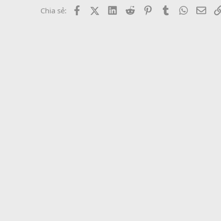
Facebook
X (Twitter)
LinkedIn
Reddit
Pinterest
Tumblr
WhatsAp
Emai
Chia sẻ: