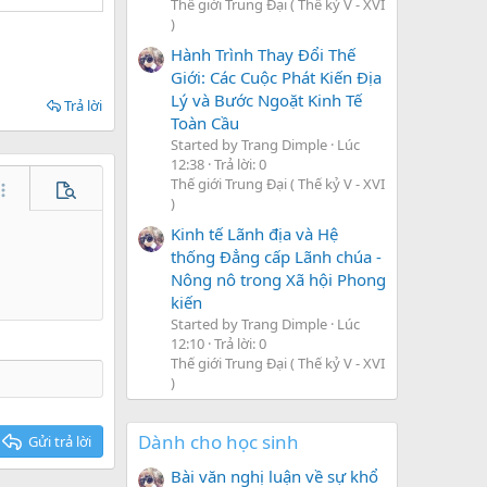
Thế giới Trung Đại ( Thế kỷ V - XVI
)
Hành Trình Thay Đổi Thế
Giới: Các Cuộc Phát Kiến Địa
Lý và Bước Ngoặt Kinh Tế
Trả lời
Toàn Cầu
Started by Trang Dimple
Lúc
12:38
Trả lời: 0
Thế giới Trung Đại ( Thế kỷ V - XVI
hêm tùy chọn…
Xem trước
)
Kinh tế Lãnh địa và Hệ
thống Đẳng cấp Lãnh chúa -
Nông nô trong Xã hội Phong
kiến
Started by Trang Dimple
Lúc
12:10
Trả lời: 0
Thế giới Trung Đại ( Thế kỷ V - XVI
)
Dành cho học sinh
Gửi trả lời
Bài văn nghị luận về sự khổ