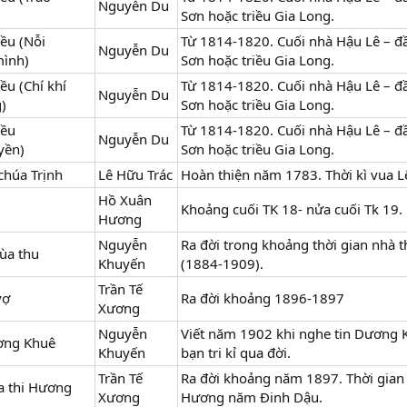
Nguyễn Du
Sơn hoặc triều Gia Long.
iều (Nỗi
Từ 1814-1820. Cuối nhà Hậu Lê – đ
Nguyễn Du
ình)
Sơn hoặc triều Gia Long.
ều (Chí khí
Từ 1814-1820. Cuối nhà Hậu Lê – đ
Nguyễn Du
)
Sơn hoặc triều Gia Long.
iều
Từ 1814-1820. Cuối nhà Hậu Lê – đ
Nguyễn Du
yền)
Sơn hoặc triều Gia Long.
chúa Trịnh
Lê Hữu Trác
Hoàn thiện năm 1783. Thời kì vua L
Hồ Xuân
Khoảng cuối TK 18- nửa cuối Tk 19.
Hương
Nguyễn
Ra đời trong khoảng thời gian nhà t
ùa thu
Khuyến
(1884-1909).
Trần Tế
vợ
Ra đời khoảng 1896-1897
Xương
Nguyễn
Viết năm 1902 khi nghe tin Dương 
ơng Khuê
Khuyến
bạn tri kỉ qua đời.
Trần Tế
Ra đời khoảng năm 1897. Thời gian d
a thi Hương
Xương
Hương năm Đinh Dậu.