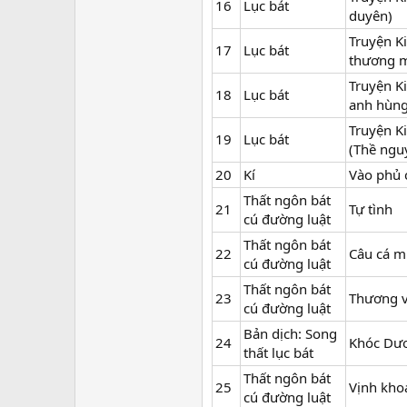
16
Lục bát
duyên)
Truyện K
17
Lục bát
thương m
Truyện Ki
18
Lục bát
anh hùng
Truyện K
19
Lục bát
(Thề ngu
20
Kí
Vào phủ 
Thất ngôn bát
21
Tự tình
cú đường luật
Thất ngôn bát
22
Câu cá m
cú đường luật
Thất ngôn bát
23
Thương 
cú đường luật
Bản dịch: Song
24
Khóc Dư
thất lục bát
Thất ngôn bát
25
Vịnh kho
cú đường luật