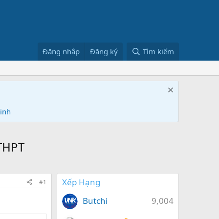
Đăng nhập
Đăng ký
Tìm kiếm
Ninh
 THPT
Xếp Hạng
#1
Butchi
9,004