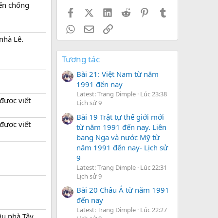
ến chống
Facebook
X (Twitter)
LinkedIn
Reddit
Pinterest
Tumblr
WhatsApp
Email
Link
nhà Lê.
Tương tác
Bài 21: Việt Nam từ năm
1991 đến nay
Latest: Trang Dimple
Lúc 23:38
được viết
Lịch sử 9
Bài 19 Trật tự thế giới mới
được viết
từ năm 1991 đến nay. Liên
bang Nga và nước Mỹ từ
năm 1991 đến nay- Lịch sử
9
Latest: Trang Dimple
Lúc 22:31
Lịch sử 9
Bài 20 Châu Á từ năm 1991
đến nay
Latest: Trang Dimple
Lúc 22:27
ầu nhà Tây