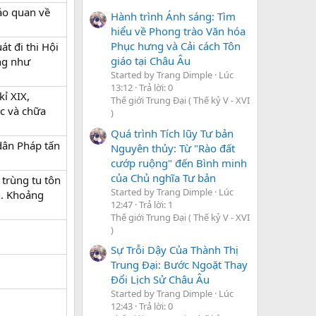
áo quan về
Hành trình Ánh sáng: Tìm
hiểu về Phong trào Văn hóa
Phục hưng và Cải cách Tôn
t đi thi Hội
giáo tại Châu Âu
ắng như
Started by Trang Dimple
Lúc
13:12
Trả lời: 0
ỉ XIX,
Thế giới Trung Đại ( Thế kỷ V - XVI
c và chữa
)
Quá trình Tích lũy Tư bản
 dân Pháp tấn
Nguyên thủy: Từ "Rào đất
cướp ruộng" đến Bình minh
của Chủ nghĩa Tư bản
 trùng tu tôn
Started by Trang Dimple
Lúc
n. Khoảng
12:47
Trả lời: 1
Thế giới Trung Đại ( Thế kỷ V - XVI
)
Sự Trỗi Dậy Của Thành Thị
Trung Đại: Bước Ngoặt Thay
Đổi Lịch Sử Châu Âu
Started by Trang Dimple
Lúc
12:43
Trả lời: 0