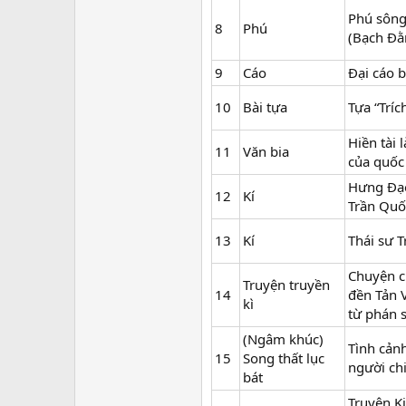
Phú sông
8
Phú
(Bạch Đằ
9
Cáo
Đại cáo 
10
Bài tựa
Tựa “Tríc
Hiền tài 
11
Văn bia
của quốc
Hưng Đạ
12
Kí
Trần Quố
13
Kí
Thái sư 
Chuyện c
Truyện truyền
14
đền Tản V
kì
từ phán s
(Ngâm khúc)
Tình cảnh
15
Song thất lục
người ch
bát
Truyện Ki