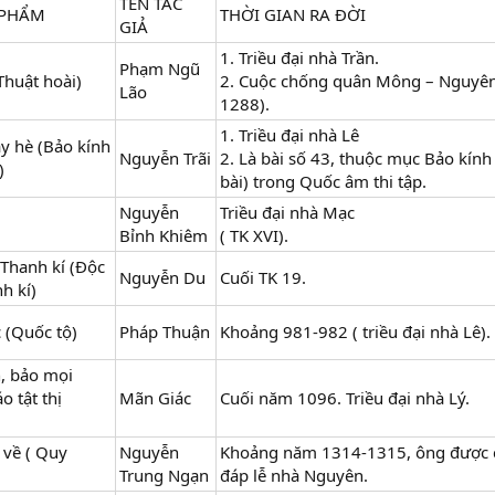
TÊN TÁC
 PHẨM
THỜI GIAN RA ĐỜI
GIẢ
1. Triều đại nhà Trần.
Phạm Ngũ
Thuật hoài)
2. Cuộc chống quân Mông – Nguyên
Lão
1288).
1. Triều đại nhà Lê
y hè (Bảo kính
Nguyễn Trãi
2. Là bài số 43, thuộc mục Bảo kính
)
bài) trong Quốc âm thi tập.
Nguyễn
Triều đại nhà Mạc
Bỉnh Khiêm
( TK XVI).
 Thanh kí (Độc
Nguyễn Du
Cuối TK 19.
h kí)
 (Quốc tộ)
Pháp Thuận
Khoảng 981-982 ( triều đại nhà Lê).
, bảo mọi
o tật thị
Mãn Giác
Cuối năm 1096. Triều đại nhà Lý.
 về ( Quy
Nguyễn
Khoảng năm 1314-1315, ông được c
Trung Ngạn
đáp lễ nhà Nguyên.