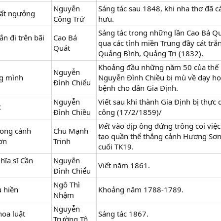
Nguyễn
Sáng tác sau 1848, khi nha thơ đã c
gất ngưởng
Công Trứ
hưu.
Sáng tác trong những lần Cao Bá Quá
ắn đi trên bãi
Cao Bá
qua các tỉnh miền Trung đầy cát tr
Quát
Quảng Bình, Quảng Trị (1832).
Khoảng đầu những năm 50 của thế k
Nguyễn
g mình
Nguyễn Đình Chiều bị mù về dạy họ
Đình Chiểu
bệnh cho dân Gia Định.
Nguyễn
Viết sau khi thành Gia Định bị thực
c
Đình Chiều
công (17/2/1859)/
Viết
vào dịp ông đứng trông coi việc
hong cảnh
Chu Mạnh
tạo quần thể thắng cảnh Hương Sơ
ơn
Trinh
cuối TK19.
hĩa sĩ Cần
Nguyễn
Viết năm 1861.
Đình Chiểu
Ngô Thì
u hiền
Khoảng năm 1788-1789.
Nhậm
Nguyễn
hoa luật
Sáng tác 1867.
Trường Tộ