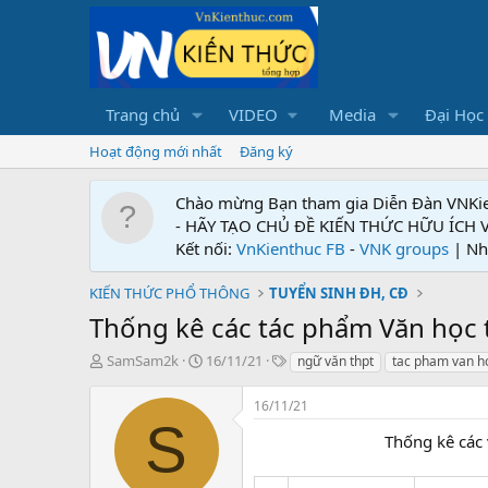
Trang chủ
VIDEO
Media
Đại Học
Hoạt động mới nhất
Đăng ký
Chào mừng Bạn tham gia Diễn Đàn VNKi
- HÃY TẠO CHỦ ĐỀ KIẾN THỨC HỮU ÍCH
Kết nối:
VnKienthuc FB
-
VNK groups
| Nh
KIẾN THỨC PHỔ THÔNG
TUYỂN SINH ĐH, CĐ
Thống kê các tác phẩm Văn học 
T
N
T
SamSam2k
16/11/21
ngữ văn thpt
tac pham van h
h
g
ừ
r
à
k
16/11/21
e
y
h
S
a
g
ó
Thống kê các 
d
ử
a
s
i