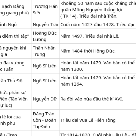
Khoảng 50 năm sau cuộc kháng chi
 Bạch Đằng
Trương Hán
quân Mông Nguyên thắng lợi
ng giang phú)
Siêu
( TK 14). Triều đại nhà Trần.
bình Ngô
Nguyễn Trãi
Cuối năm 1427 đầu 1428. Triều đại 
Hoàng Đức
h diễm thi tập”
Năm 1497. Triều đại nhà Lê.
Lương
là nguyên khí
Thân Nhân
Năm 1484 thời Hồng Đức.
 gia
Trung
o đại vương
Hoàn tất năm 1479. Văn bản có thể 
Ngô Sĩ Liên
c Tuấn
năm 1300.
Hoàn tất năm 1479. Văn bản có thể 
Trần Thủ Độ
Ngô Sĩ Liên
năm 1264.
hức phán sự
iên (Tản Viên
Nguyễn Dữ
Ra đời vào nửa đầu thế kỉ XVI.
ự lục)
Đặng Trần
 lẻ loi của
Côn - Đoàn
Triều đại vua Lê Hiển Tông
inh phụ
Thị Điểm
ều (Trao
Từ 1814-1820. Cuối nhà Hậu Lê – đ