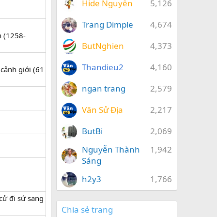
Hide Nguyễn
5,126
Trang Dimple
4,674
 (1258-
ButNghien
4,373
Thandieu2
4,160
 cảnh giới (61
ngan trang
2,579
Văn Sử Địa
2,217
ButBi
2,069
Nguyễn Thành
1,942
Sáng
h2y3
1,766
ử đi sứ sang
Chia sẻ trang