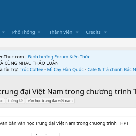
Phổ Thông
Thành viên
Credits
enThuc.com -
Định hướng Forum
Kiến Thức
 VÀ CÙNG NHAU THẢO LUẬN
à Tài Trợ:
Trúc Coffee
-
Mì Cay Hàn Quốc
-
Cafe & Trà chanh Bắc 
trung đại Việt Nam trong chương trình
oc
thống kê
văn học trung đại việt nam
văn bản văn học Trung đại Việt Nam trong chương trình THPT​