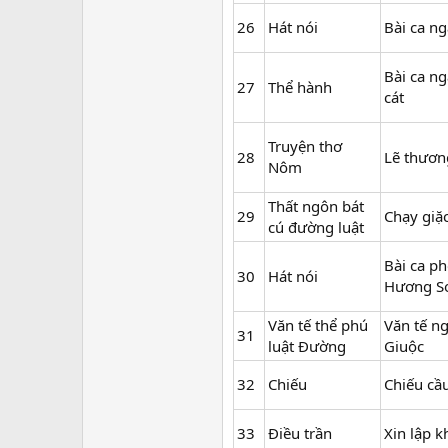
26
Hát nói
Bài ca n
Bài ca ng
27
Thể hành
cát
Truyện thơ
28
Lẽ thươn
Nôm
Thất ngôn bát
29
Chạy giặ
cú đường luật
Bài ca p
30
Hát nói
Hương S
Văn tế thể phú
Văn tế ng
31
luật Đường
Giuộc
32
Chiếu
Chiếu cầ
33
Điều trần
Xin lập k