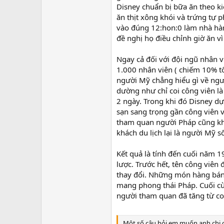
Disney chuẩn bị bữa ăn theo ki
ăn thịt xông khói và trứng tự 
vào đúng 12:hon:0 làm nhà hàn
đề nghị họ điều chỉnh giờ ăn v
Ngay cả đối với đội ngũ nhân v
1.000 nhân viên ( chiếm 10% tổ
người Mỹ chẳng hiểu gì về ngườ
dường như chỉ coi công viên là
2 ngày. Trong khi đó Disney d
sạn sang trọng gần công viên 
tham quan người Pháp cũng kh
khách du lịch lại là người Mỹ 
Kết quả là tính đến cuối năm 1
lược. Trước hết, tên công viên
thay đổi. Những món hàng bán
mang phong thái Pháp. Cuối cù
người tham quan đã tăng từ co
Một số câu hỏi em muốn anh chị c