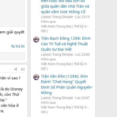
tiên-cuộc đối đầu lịch sử
giữa quân dân nhà Trần và
quân xâm lược Mông Cổ
Latest: Trang Dimple
Lúc 23:15
Hôm qua
Việt Nam Trung Đại ( Thế kỷ X -
XIX )
 em giải quyết
Trận Bạch Đằng 1288: Đỉnh
Cao Trí Tuệ và Nghệ Thuật
Trả lời
Quân Sự Đại Việt
Latest: Trang Dimple
Lúc 23:00
Hôm qua
Việt Nam Trung Đại ( Thế kỷ X -
XIX )
#2
Trận Vân Đồn (1288): Đòn
hân vì sao ?
Đánh "Chẹt Họng" Quyết
Định Số Phận Quân Nguyên-
 là do Disney
Mông
ch, còn Thứ
Latest: Trang Dimple
Lúc 22:47
ại."
Hôm qua
à văn hóa ở
Việt Nam Trung Đại ( Thế kỷ X -
ra.
XIX )