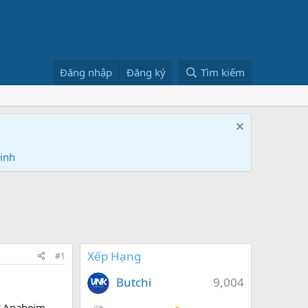
Đăng nhập
Đăng ký
Tìm kiếm
Ninh
Xếp Hạng
#1
Butchi
9,004
ở Anaheim,