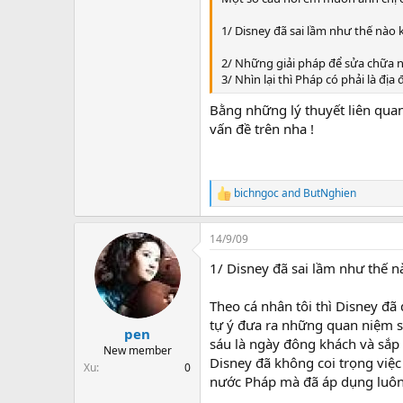
1/ Disney đã sai lầm như thế nào 
2/ Những giải pháp để sửa chữa 
3/ Nhìn lại thì Pháp có phải là đ
Bằng những lý thuyết liên quan
vấn đề trên nha !
bichngoc
and
ButNghien
R
e
a
14/9/09
c
t
1/ Disney đã sai lầm như thế n
i
o
n
Theo cá nhân tôi thì Disney đã
s
tự ý đưa ra những quan niệm sa
:
pen
sáu là ngày đông khách và sắp 
New member
Disney đã không coi trọng việc
Xu
0
nước Pháp mà đã áp dụng luôn 