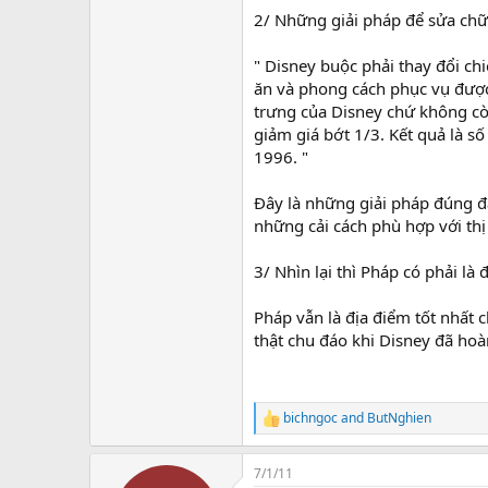
2/ Những giải pháp để sửa ch
" Disney buộc phải thay đổi chi
ăn và phong cách phục vụ đượ
trưng của Disney chứ không cò
giảm giá bớt 1/3. Kết quả là s
1996. "
Đây là những giải pháp đúng đ
những cải cách phù hợp với th
3/ Nhìn lại thì Pháp có phải l
Pháp vẫn là địa điểm tốt nhất
thật chu đáo khi Disney đã hoà
bichngoc
and
ButNghien
R
e
a
7/1/11
c