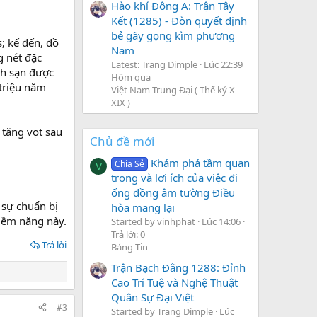
Hào khí Đông A: Trận Tây
Kết (1285) - Đòn quyết định
bẻ gãy gọng kìm phương
s; kế đến, đồ
Nam
 nét đặc
Latest: Trang Dimple
Lúc 22:39
ch sạn được
Hôm qua
 triệu năm
Việt Nam Trung Đại ( Thế kỷ X -
XIX )
tăng vọt sau
Chủ đề mới
Khám phá tầm quan
Chia Sẻ
V
trọng và lợi ích của việc đi
ống đồng âm tường Điều
 sự chuẩn bị
hòa mang lại
tiềm năng này.
Started by vinhphat
Lúc 14:06
Trả lời: 0
Trả lời
Bảng Tin
Trận Bạch Đằng 1288: Đỉnh
Cao Trí Tuệ và Nghệ Thuật
Quân Sự Đại Việt
#3
Started by Trang Dimple
Lúc