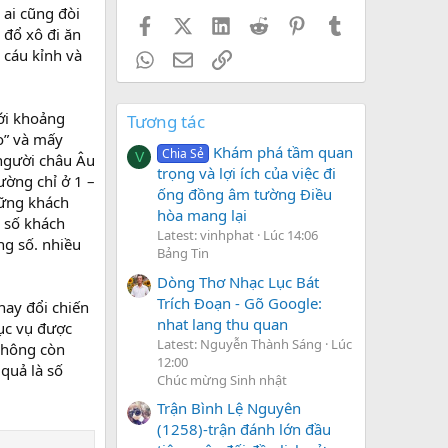
 ai cũng đòi
Facebook
X (Twitter)
LinkedIn
Reddit
Pinterest
Tumblr
 đổ xô đi ăn
 cáu kỉnh và
WhatsApp
Email
Link
với khoảng
Tương tác
o” và mấy
Khám phá tầm quan
Chia Sẻ
V
 người châu Âu
trọng và lợi ích của việc đi
ường chỉ ở 1 –
ống đồng âm tường Điều
hững khách
hòa mang lại
 số khách
Latest: vinhphat
Lúc 14:06
g số. nhiều
Bảng Tin
Dòng Thơ Nhạc Lục Bát
Trích Đoạn - Gõ Google:
hay đổi chiến
nhat lang thu quan
hục vụ được
Latest: Nguyễn Thành Sáng
Lúc
không còn
12:00
quả là số
Chúc mừng Sinh nhật
Trận Bình Lệ Nguyên
(1258)-trận đánh lớn đầu