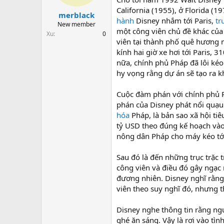
t
California (1955), ở Florida 
a
merblack
hành
Disney nhắm tới Paris,
tr
r
New member
một công viên chủ đề khác của
t
Xu
0
e
viên tại thành phố quê hương 
r
kính hai giờ xe hơi tới Paris, 
nữa, chính phủ Pháp đã lôi kéo
hy vọng rằng dự án sẽ tạo ra 
Cuộc đàm phán với chính phủ P
phán của Disney phát nổi quạu.
hóa
Pháp, là bản sao xã hội ti
tỷ USD theo đúng kế hoạch vào 
nông dân Pháp cho máy kéo tới
Sau đó là đến những trục trặc 
công viên và điều đó gây ngạc
đương nhiên. Disney nghĩ rằng
viên theo suy nghĩ đó, nhưng t
Disney nghe thông tin rằng ng
ghé ăn sáng. Vậy là rơi vào tì