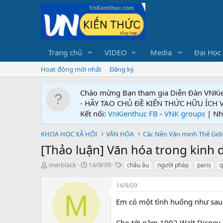
Trang chủ
VIDEO
Media
Đại Học
Hoạt động mới nhất
Đăng ký
Chào mừng Bạn tham gia Diễn Đàn VNKi
- HÃY TẠO CHỦ ĐỀ KIẾN THỨC HỮU ÍCH
Kết nối:
VnKienthuc FB
-
VNK groups
| Nh
KHOA HỌC XÃ HỘI
VĂN HÓA
Các Nền Văn minh Thế Giới
[Thảo luận] Văn hóa trong kinh 
T
N
T
merblack
14/9/09
châu âu
người pháp
paris
q
h
g
ừ
r
à
k
14/9/09
e
y
h
M
a
g
ó
Em có một tình huống như sau 
d
ử
a
s
i
Cho tới năm 1992 Walt Disney 