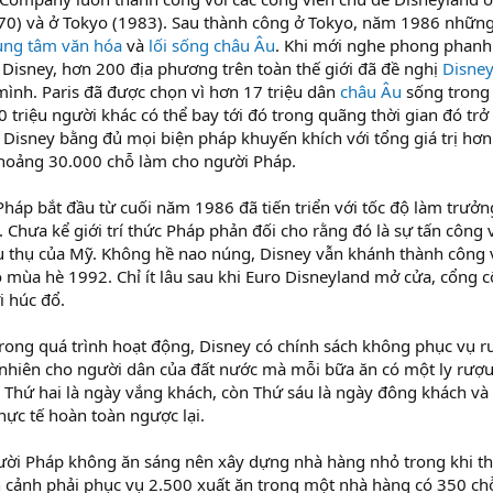
(1970) và ở Tokyo (1983). Sau thành công ở Tokyo, năm 1986 nhữn
ung tâm văn hóa
và
lối sống châu Âu
. Khi mới nghe phong phanh
 Disney, hơn 200 địa phương trên toàn thế giới đã đề nghị
Disne
mình. Paris đã được chọn vì hơn 17 triệu dân
châu Âu
sống trong
310 triệu người khác có thể bay tới đó trong quãng thời gian đó tr
 Disney bằng đủ mọi biện pháp khuyến khích với tổng giá trị hơn
khoảng 30.000 chỗ làm cho người Pháp.
háp bắt đầu từ cuối năm 1986 đã tiến triển với tốc độ làm trưở
 Chưa kể giới trí thức Pháp phản đối cho rằng đó là sự tấn công
êu thụ của Mỹ. Không hề nao núng, Disney vẫn khánh thành công vi
mùa hè 1992. Chỉ ít lâu sau khi Euro Disneyland mở cửa, cổng c
 húc đổ.
trong quá trình hoạt động, Disney có chính sách không phục vụ r
 nhiên cho người dân của đất nước mà mỗi bữa ăn có một ly rượu
 Thứ hai là ngày vắng khách, còn Thứ sáu là ngày đông khách và
hực tế hoàn toàn ngược lại.
ười Pháp không ăn sáng nên xây dựng nhà hàng nhỏ trong khi th
nh cảnh phải phục vụ 2.500 xuất ăn trong một nhà hàng có 350 chỗ