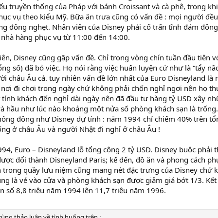
ểu truyền thống của Pháp với bánh Croissant và cà phê, trong khi
phục vụ theo kiểu Mỹ. Bữa ăn trưa cũng có vấn đề : mọi người đều
g đông nghẹt. Nhân viên của Disney phải cố trấn tĩnh đám đông
ì nhà hàng phục vụ từ 11:00 đến 14:00.
iên, Disney cũng gặp vấn đề. Chỉ trong vòng chín tuần đầu tiên 
ng số) đã bỏ việc. Họ nói rằng việc huấn luyện cứ như là “tẩy nã
i châu Âu cả. tuy nhiên vấn đề lớn nhất của Euro Disneyland là
 nơi đi chơi trong ngày chứ không phải chốn nghỉ ngơi nên họ th
ự tính khách đến nghỉ dài ngày nên đã đầu tư hàng tỷ USD xây n
và hầu như lúc nào khoảng một nửa số phòng khách sạn là trống.
ông đông như Disney dự tính : năm 1994 chỉ chiếm 40% trên tổn
sống ở châu Âu và người Nhật đi nghỉ ở châu Âu !
994, Euro – Disneyland lỗ tổng cộng 2 tỷ USD. Disney buộc phải t
 được đổi thành Disneyland Paris; kế đến, đồ ăn và phong cách p
 trong quầy lưu niệm cũng mang nét đặc trưng của Disney chứ 
ng là vé vào cửa và phòng khách sạn được giảm giá bớt 1/3. Kết 
n số 8,8 triệu năm 1994 lên 11,7 triệu năm 1996.
ùng thảo luận về tình huống trên :