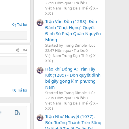
22:55 Hôm qua
Trả lời: 1
Việt Nam Trung Đại ( Thế kỷ X -
XIX )
Trận Vân Đồn (1288): Đòn
Trả lời
Đánh "Chẹt Họng" Quyết
Định Số Phận Quân Nguyên-
Mông
Started by Trang Dimple
Lúc
#4
22:47 Hôm qua
Trả lời: 0
Việt Nam Trung Đại ( Thế kỷ X -
XIX )
Hào khí Đông A: Trận Tây
Kết (1285) - Đòn quyết định
bẻ gãy gọng kìm phương
Nam
Trả lời
Started by Trang Dimple
Lúc
22:39 Hôm qua
Trả lời: 0
Việt Nam Trung Đại ( Thế kỷ X -
XIX )
hêm tùy chọn…
Xem trước
Trận Như Nguyệt (1077):
Bức Tường Thành Trên Sông
Và Nghệ Thuật Quân Sự