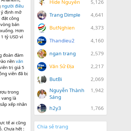
Hide Nguyễn
5,126
g
người điều
 ý định mở
Trang Dimple
4,641
y
đặt công
 vòng bán
ButNghien
4,373
ở xuống. Hơn
 1 tỷ USD vì
Thandieu2
4,160
ngan trang
2,579
ng đoàn đàm
 vào nền
văn
Văn Sử Địa
2,217
ên trị giá 5
ông viên đã bị
ButBi
2,069
Nguyễn Thành
1,942
ượu trong
Sáng
 vang là
 sắp xếp nhân
h2y3
1,766
ực tế ai cũng
Chia sẻ trang
. Chưa hết :