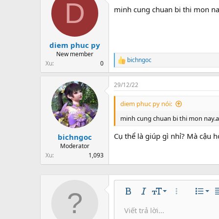
D
t
minh cung chuan bi thi mon nay
i
o
n
s
:
diem phuc py
New member
bichngoc
R
Xu
0
e
a
29/12/22
c
t
i
diem phuc py nói:
o
n
minh cung chuan bi thi mon nay.ai 
s
:
Cụ thể là giúp gì nhỉ? Mà cậu 
bichngoc
Moderator
Xu
1,093
Căn 
9
Nor
Bold
In nghiêng
Kích thước
Thêm tùy chọ
Danh s
C
10
Căn
He
Viết trả lời...
Lưu nh
Arial
Màu chữ
Mặt cười
Redo
Phông chữ
Media
Xóa định dạng
Trích dẫn
Toggle BB code
Gạch ngang
Insert table
Bản thảo
Gạch chân
Insert hori
Inline co
Spoil
Inlin