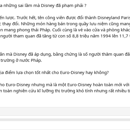
ữa những sai lầm mà Disney đã phạm phải ?
ến lược. Trước hết, tên công viên được đổi thành Disneyland Pari
c thay đổi. Những món hàng bán trong quầy lưu niệm cũng mang
n mang phong thái Pháp. Cuối cùng là vé vào cửa và phòng khá
ố người tham quan đã tăng từ con số 8,8 triệu năm 1994 lên 11,7
ắn mà Disney đã áp dụng, bằng chứng là số người thăm quan đã 
ị trường ở nước Pháp.
à địa điểm lựa chọn tốt nhất cho Euro-Disney hay không?
 cho Euro-Disney nhưng mà là một Euro-Disney hoàn toàn mới với
n toàn nghiên cứu kĩ lưỡng thị trường khó tính nhưng rất nhiều 