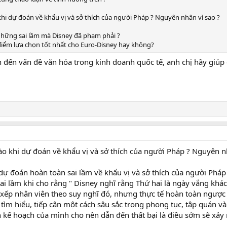
khi dự đoán về khẩu vị và sở thích của người Pháp ? Nguyên nhân vì sao ?
những sai lầm mà Disney đã phạm phải ?
ịa điểm lựa chọn tốt nhất cho Euro-Disney hay không?
 đến vấn đề văn hóa trong kinh doanh quốc tế, anh chị hãy giúp
ào khi dự đoán về khẩu vị và sở thích của người Pháp ? Nguyên n
 dự đoán hoàn toàn sai lầm về khẩu vị và sở thích của người Pháp
i lầm khi cho rằng " Disney nghĩ rằng Thứ hai là ngày vắng khá
xếp nhân viên theo suy nghĩ đó, nhưng thực tế hoàn toàn ngược l
 tìm hiểu, tiếp cận một cách sâu sắc trong phong tục, tập quán v
kế hoạch của mình cho nên dẫn đến thất bại là điều sớm sẽ xảy 