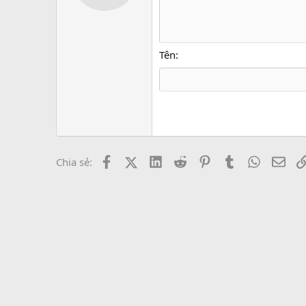
12
Căn 
Xóa bản
Book Antiqua
He
15
Justi
Courier New
Hea
18
Georgia
Tên
22
Tahoma
26
Times New Roma
Trebuchet MS
Verdana
Facebook
X (Twitter)
LinkedIn
Reddit
Pinterest
Tumblr
WhatsAp
Emai
Chia sẻ: