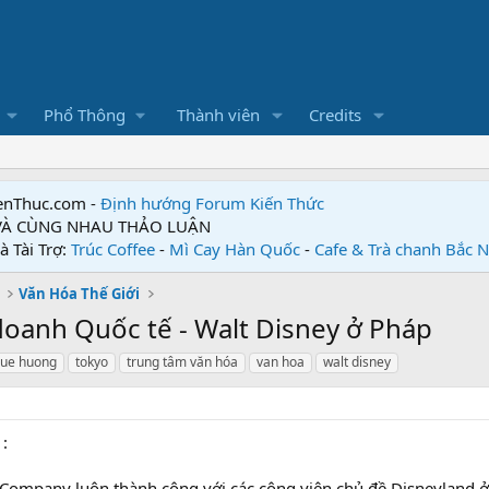
Phổ Thông
Thành viên
Credits
enThuc.com -
Định hướng Forum
Kiến Thức
 VÀ CÙNG NHAU THẢO LUẬN
à Tài Trợ:
Trúc Coffee
-
Mì Cay Hàn Quốc
-
Cafe & Trà chanh Bắc 
Văn Hóa Thế Giới
doanh Quốc tế - Walt Disney ở Pháp
ue huong
tokyo
trung tâm văn hóa
van hoa
walt disney
:
Company luôn thành công với các công viên chủ đề Disneyland 