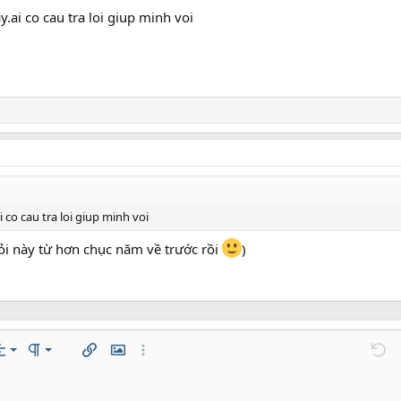
.ai co cau tra loi giup minh voi
co cau tra loi giup minh voi
hỏi này từ hơn chục năm về trước rồi
)
trái
mal
Danh sách có thứ tự
n…
ách
ăn lề
Paragraph format
Chèn liên kết
Chèn hình ảnh
Thêm tùy chọn…
Undo
T
 giữa
ading 1
Danh sách không có thứ tự
áp
zontal line
de
er
e spoiler
Mã