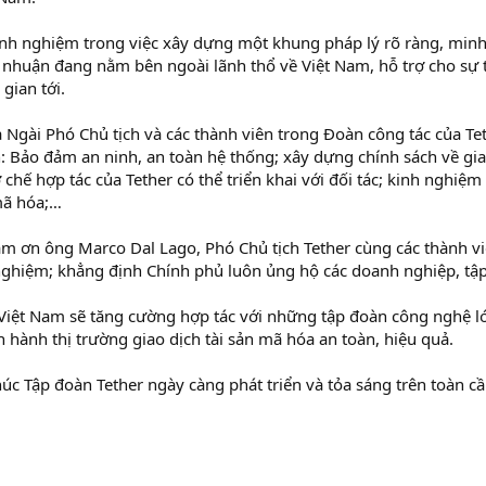
kinh nghiệm trong việc xây dựng một khung pháp lý rõ ràng, minh
i nhuận đang nằm bên ngoài lãnh thổ về Việt Nam, hỗ trợ cho sự
gian tới.
Ngài Phó Chủ tịch và các thành viên trong Đoàn công tác của Tet
n: Bảo đảm an ninh, an toàn hệ thống; xây dựng chính sách về gia
chế hợp tác của Tether có thể triển khai với đối tác; kinh nghiệ
 mã hóa;…
 ơn ông Marco Dal Lago, Phó Chủ tịch Tether cùng các thành vi
 nghiệm; khẳng định Chính phủ luôn ủng hộ các doanh nghiệp, tập
 Việt Nam sẽ tăng cường hợp tác với những tập đoàn công nghệ lớn
ận hành thị trường giao dịch tài sản mã hóa an toàn, hiệu quả.
c Tập đoàn Tether ngày càng phát triển và tỏa sáng trên toàn cầ