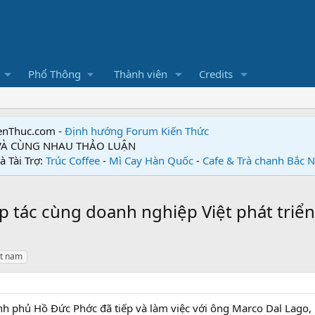
Phổ Thông
Thành viên
Credits
enThuc.com -
Định hướng Forum
Kiến Thức
 VÀ CÙNG NHAU THẢO LUẬN
à Tài Trợ:
Trúc Coffee
-
Mì Cay Hàn Quốc
-
Cafe & Trà chanh Bắc 
ác cùng doanh nghiệp Việt phát triển t
et nam
h phủ Hồ Đức Phớc đã tiếp và làm việc với ông Marco Dal Lago, 