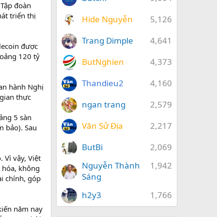
, Tập đoàn
t triển thị
Hide Nguyễn
5,126
Trang Dimple
4,641
lecoin được
hoảng 120 tỷ
ButNghien
4,373
Thandieu2
4,160
ban hành Nghị
 gian thực
ngan trang
2,579
ảng 5 sàn
Văn Sử Địa
2,217
m bảo). Sau
ButBi
2,069
 Vì vậy, Việt
Nguyễn Thành
1,942
ã hóa, không
Sáng
i chính, góp
h2y3
1,766
 kiến năm nay