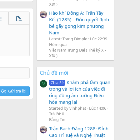
XIX )
Hào khí Đông A: Trận Tây
Kết (1285) - Đòn quyết định
hêm tùy chọn…
Xem trước
bẻ gãy gọng kìm phương
Nam
Latest: Trang Dimple
Lúc 22:39
Hôm qua
Việt Nam Trung Đại ( Thế kỷ X -
XIX )
Chủ đề mới
Khám phá tầm quan
Chia Sẻ
V
trọng và lợi ích của việc đi
Gửi trả lời
ống đồng âm tường Điều
hòa mang lại
Started by vinhphat
Lúc 14:06
Trả lời: 0
Bảng Tin
Trận Bạch Đằng 1288: Đỉnh
Cao Trí Tuệ và Nghệ Thuật