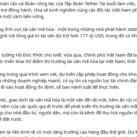
 toàn cầu và đoàn công tác của Tập đoàn Tether. Tại buổi làm việc
rợ đồng hành, chia sẻ kinh nghiệm cùng các đối tác Việt Nam phá
óa một cách bền vững.
ng lĩnh vực tài sản mã hóa - một trong những nhà phát hành stab
giới với tổng giá trị tài sản dự trữ hơn 177 tỷ USD, trong đó có k
Thủ tướng Hồ Đức Phớc cho biết: Vừa qua, Chính phủ Việt Nam đã 
triển khai thí điểm thị trường tài sản mã hóa tại Việt Nam; thời
ng trong quá trình xem xét, dự kiến cấp phép hoạt động cho kho
là những doanh nghiệp mạnh, có uy tín và nguồn lực tài chính đả
à đi vào hoạt động ổn định, sẽ ban hành luật để thực hiện.
 giao dịch tài sản mã hóa là một vấn đề rất mới, tiềm ẩn rủi ro.
ệm của các quốc gia đi trước để phát triển thị trường tài sản m
ệp cho nhà đầu tư, người dân, mà còn là kênh để thu hút nguồn tà
ế đất nước.
am là nền kinh tế có mức tăng trưởng cao hàng đầu thế giới. Dự