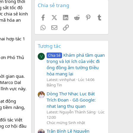
n trong thời
Chia sẻ trang
 sắt tốc độ
c chia sẻ kinh
Facebook
X (Twitter)
LinkedIn
Reddit
Pinterest
Tumblr
 mã hóa an
WhatsApp
Email
Link
ai hợp tác 1
Tương tác
Khám phá tầm quan
Chia Sẻ
V
m ơn Phó Thủ
trọng và lợi ích của việc đi
ống đồng âm tường Điều
hòa mang lại
ời gian qua.
Latest: vinhphat
Lúc 14:06
g Marco Dal
Bảng Tin
lĩnh vực này.
Dòng Thơ Nhạc Lục Bát
Trích Đoạn - Gõ Google:
oạt động
nhat lang thu quan
ng tiềm năng,
Latest: Nguyễn Thành Sáng
Lúc
12:00
ối tác Việt
Chúc mừng Sinh nhật
ng cơ hội đầu
Trận Bình Lệ Nguyên