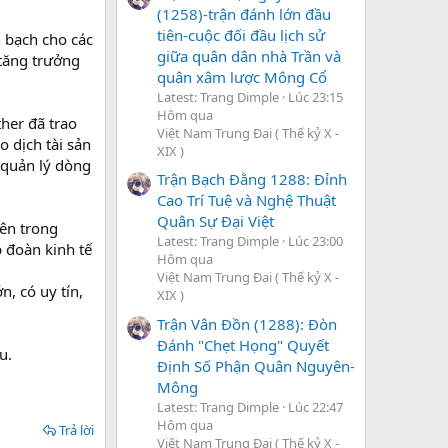
(1258)-trận đánh lớn đầu
tiên-cuộc đối đầu lịch sử
 bạch cho các
giữa quân dân nhà Trần và
 tăng trưởng
quân xâm lược Mông Cổ
Latest: Trang Dimple
Lúc 23:15
Hôm qua
her đã trao
Việt Nam Trung Đại ( Thế kỷ X -
o dịch tài sản
XIX )
m quản lý dòng
Trận Bạch Đằng 1288: Đỉnh
Cao Trí Tuệ và Nghệ Thuật
Quân Sự Đại Việt
ên trong
Latest: Trang Dimple
Lúc 23:00
 đoàn kinh tế
Hôm qua
Việt Nam Trung Đại ( Thế kỷ X -
, có uy tín,
XIX )
Trận Vân Đồn (1288): Đòn
Đánh "Chẹt Họng" Quyết
u.
Định Số Phận Quân Nguyên-
Mông
Latest: Trang Dimple
Lúc 22:47
Hôm qua
Trả lời
Việt Nam Trung Đại ( Thế kỷ X -