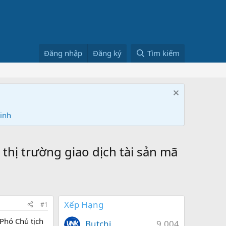
Đăng nhập
Đăng ký
Tìm kiếm
Ninh
hị trường giao dịch tài sản mã
Xếp Hạng
#1
Phó Chủ tịch
Butchi
9,004