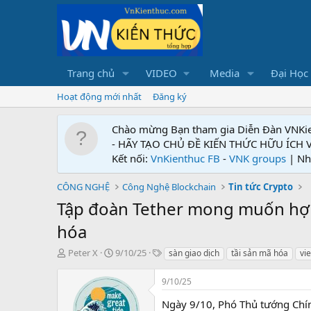
Trang chủ
VIDEO
Media
Đại Học
Hoạt động mới nhất
Đăng ký
Chào mừng Bạn tham gia Diễn Đàn VNKi
- HÃY TẠO CHỦ ĐỀ KIẾN THỨC HỮU ÍCH
Kết nối:
VnKienthuc FB
-
VNK groups
| Nh
CÔNG NGHỆ
Công Nghệ Blockchain
Tin tức Crypto
Tập đoàn Tether mong muốn hợp t
hóa
T
N
T
Peter X
9/10/25
sàn giao dịch
tầi sản mã hóa
vi
h
g
ừ
r
à
k
9/10/25
e
y
h
a
g
ó
Ngày 9/10, Phó Thủ tướng Chín