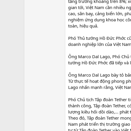
tăng trưởng khoảng trên 8%; x
gian tới, Việt Nam cần nhiều n
cao, sân bay, cảng biển lớn, p
nghiệm ứng dụng khoa học công
toàn, hiệu quả.
Phó Thủ tướng Hồ Đức Phớc cũng
doanh nghiệp lớn của Việt Nam 
Ông Marco Dal Lago, Phó Chủ tị
tướng Hồ Đức Phớc đã tiếp và l
Ông Marco Dal Lago bày tỏ bản 
Từ thực tế hoạt động phong phú
Lago nhấn mạnh rằng, Việt Nam 
Phó Chủ tịch Tập đoàn Tether t
thành công, Tập đoàn Tether, có
lượng kiều hối dồi dào,... phát 
Theo đó, Tập đoàn Tether mong 
Nam phát triển thị trường gia
tư từ Tập đoàn Tether vào Việt