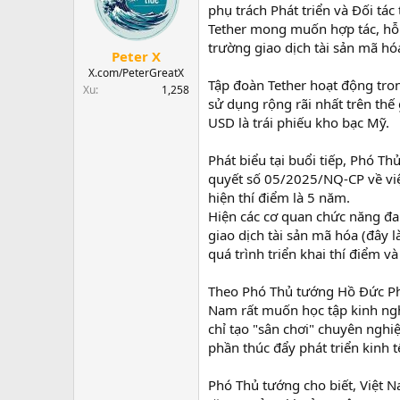
d
ử
a
phụ trách Phát triển và Đối tác
s
i
Tether mong muốn hợp tác, hỗ t
t
trường giao dịch tài sản mã h
a
Peter X
r
X.com/PeterGreatX
Tập đoàn Tether hoạt động tro
t
Xu
1,258
e
sử dụng rộng rãi nhất trên thế 
r
USD là trái phiếu kho bạc Mỹ.
Phát biểu tại buổi tiếp, Phó 
quyết số 05/2025/NQ-CP về việc 
hiện thí điểm là 5 năm.
Hiện các cơ quan chức năng đa
giao dịch tài sản mã hóa (đây 
quá trình triển khai thí điểm v
Theo Phó Thủ tướng Hồ Đức Phớc,
Nam rất muốn học tập kinh nghi
chỉ tạo "sân chơi" chuyên nghi
phần thúc đẩy phát triển kinh t
Phó Thủ tướng cho biết, Việt N