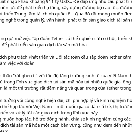
uất nhập khẩu khoảng 911 tỷ USD… Để đáp ứng nhu cầu phát triể
guồn lực để phát triển hạ tầng, xây dựng đường bộ cao tốc, đường
hát triển Trung tâm tài chính quốc tế… Qua đó rất mong muốn đượ
 nghệ trong quản lý, vận hành, phát triển sàn giao dịch tài sản
 gợi mở việc Tập đoàn Tether có thể nghiên cứu cơ hội, triển kh
để phát triển sàn giao dịch tài sản mã hóa.
ch phụ trách Phát triển và Đối tác toàn cầu Tập đoàn Tether cả
àm việc với đoàn.
thân "rất ghen tị" với tốc độ tăng trưởng kinh tế của Việt Nam th
 trong lĩnh vực giao dịch tài sản mã hóa tại nhiều quốc gia, ôn
là một thị trường rất tiềm năng và quan trọng của Tether trong 
in tưởng với công nghệ hiện đại, chi phí hợp lý và kinh nghiệm h
 thể hợp tác với Việt Nam – một quốc gia có dân số trẻ, thị trườ
triển và xử lý tốt các giao dịch trong lĩnh vực này.
muốn hợp tác, hỗ trợ đồng hành, chia sẻ kinh nghiệm cùng các đ
o dịch tài sản mã hóa một cách bền vững, cũng như đem đến nhữ
 Nam.