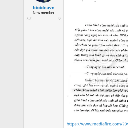
t
bioideavn
a
r
New member
t
Xu
0
e
r
https://www.mediafire.com/?9