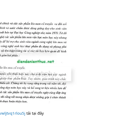
vwljtvq1rlou5j
tải tại đây