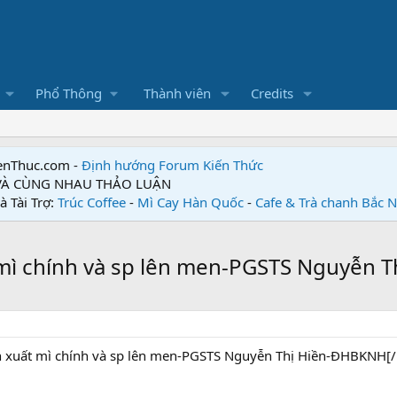
Phổ Thông
Thành viên
Credits
enThuc.com -
Định hướng Forum
Kiến Thức
 VÀ CÙNG NHAU THẢO LUẬN
à Tài Trợ:
Trúc Coffee
-
Mì Cay Hàn Quốc
-
Cafe & Trà chanh Bắc 
t mì chính và sp lên men-PGSTS Nguyễn
ản xuất mì chính và sp lên men-PGSTS Nguyễn Thị Hiền-ĐHBKNH[/