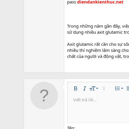
pass
diendankienthuc.net
Trong những năm gần đây, việc
sử dụng nhiều axit glutamic tr
Axit glutamic rất cần cho sự s
nhiều thí nghiệm lâm sàng cho 
chất của người và động vật, tro
Căn 
9
Nor
Bold
In nghiêng
Kích thước
Thêm tùy chọ
Danh s
C
10
Căn
He
Viết trả lời...
Lưu nh
Arial
Màu chữ
Mặt cười
Redo
Phông chữ
Media
Xóa định dạng
Trích dẫn
Toggle BB code
Gạch ngang
Insert table
Bản thảo
Gạch chân
Insert hori
Inline co
Spoil
Inlin
12
Căn 
Xóa bản
Book Antiqua
He
15
Justi
Courier New
Hea
18
Georgia
Tên