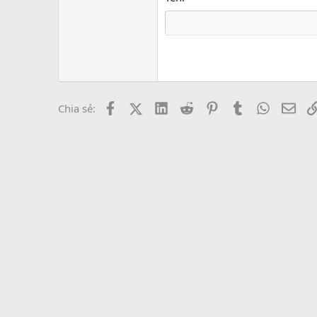
22
Tahoma
26
Times New Roma
Trebuchet MS
Verdana
Facebook
X (Twitter)
LinkedIn
Reddit
Pinterest
Tumblr
WhatsAp
Emai
Chia sẻ: