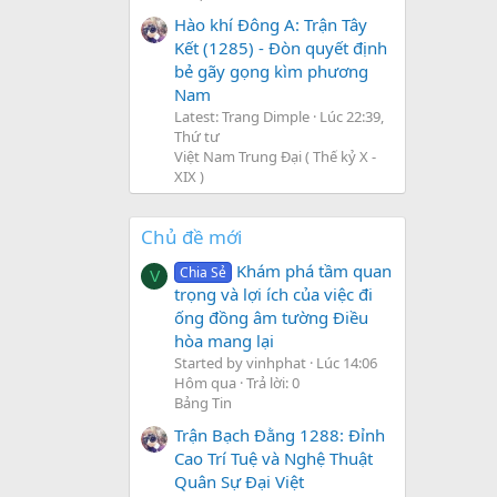
Hào khí Đông A: Trận Tây
Kết (1285) - Đòn quyết định
bẻ gãy gọng kìm phương
Nam
Latest: Trang Dimple
Lúc 22:39,
Thứ tư
Việt Nam Trung Đại ( Thế kỷ X -
XIX )
Chủ đề mới
Khám phá tầm quan
Chia Sẻ
V
trọng và lợi ích của việc đi
ống đồng âm tường Điều
hòa mang lại
Started by vinhphat
Lúc 14:06
Hôm qua
Trả lời: 0
Bảng Tin
Trận Bạch Đằng 1288: Đỉnh
Cao Trí Tuệ và Nghệ Thuật
Quân Sự Đại Việt