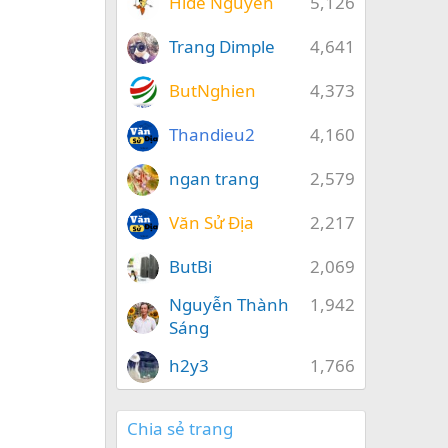
Hide Nguyễn
5,126
Trang Dimple
4,641
ButNghien
4,373
Thandieu2
4,160
ngan trang
2,579
Văn Sử Địa
2,217
ButBi
2,069
Nguyễn Thành
1,942
Sáng
h2y3
1,766
Chia sẻ trang