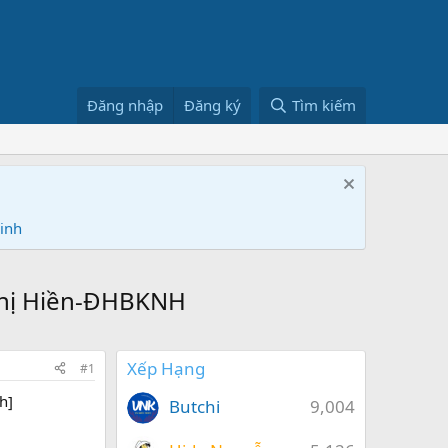
Đăng nhập
Đăng ký
Tìm kiếm
Ninh
 Thị Hiền-ĐHBKNH
Xếp Hạng
#1
h]
Butchi
9,004