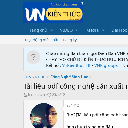
Trang chủ
VIDEO
Media
Đại Học
Hoạt động mới nhất
Đăng ký
Chào mừng Bạn tham gia Diễn Đàn VNKi
- HÃY TẠO CHỦ ĐỀ KIẾN THỨC HỮU ÍCH
Kết nối:
VnKienthuc FB
-
VNK groups
| Nh
CÔNG NGHỆ
Công Nghệ Sinh Học
Tài liệu pdf công nghệ sản xuấ
T
N
bioideavn
23/4/12
h
g
r
à
23/4/12
e
y
[h=2]Tài liệu pdf công nghệ s
a
g
d
ử
s
i
ảnh chụp trang mở đầu