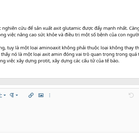
 nghiên cứu để sản xuất axit glutamic được đẩy mạnh nhất. Càn
ong việc nâng cao sức khỏe và điều trị một số bệnh của con người
ống, tuy là một loại aminoaxit không phải thuộc loại không thay 
thấy nó là một loại axit amin đóng vai trò quan trọng trong quá t
ng việc xây dựng protit, xây dựng các cấu tử của tế bào.
trái
mal
Danh sách có thứ tự
n…
ách
ăn lề
Paragraph format
Chèn liên kết
Chèn hình ảnh
Thêm tùy chọn…
Undo
T
 giữa
ading 1
Danh sách không có thứ tự
áp
zontal line
de
er
e spoiler
Mã
phải
Thụt lề
 thảo
ading 2
fy text
Tăng lề
ding 3