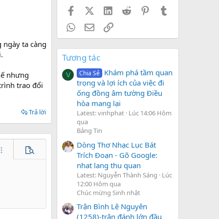
Facebook
X (Twitter)
LinkedIn
Reddit
Pinterest
Tumblr
WhatsApp
Email
Link
g ngày ta càng
.
Tương tác
Khám phá tầm quan
Chia Sẻ
thế nhưng
V
trọng và lợi ích của việc đi
rình trao đổi
ống đồng âm tường Điều
hòa mang lại
Trả lời
Latest: vinhphat
Lúc 14:06 Hôm
qua
Bảng Tin
Dòng Thơ Nhạc Lục Bát
hêm tùy chọn…
Xem trước
Trích Đoạn - Gõ Google:
nhat lang thu quan
Latest: Nguyễn Thành Sáng
Lúc
12:00 Hôm qua
Chúc mừng Sinh nhật
Trận Bình Lệ Nguyên
(1258)-trận đánh lớn đầu