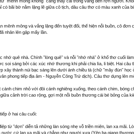
p từ "mênh mông không" càng thấy cái trống vắng đến rợn người. Kh
ỉ có bãi bờ nằm lặng lẽ giữa cô tịch, dâu câu thơ có màu xanh của 
an mênh mông và vắng lặng đến tuyệt đối, thể hiện nỗi buồn, cô đơn 
đã nhân lên gập mấy lần.
úc nhớ quê nhà. Chính "lòng quê" và nỗi "nhớ nhà" ở khổ thơ cuối là
c soi sáng bởi các xúc nhớ thương khi phải chia lìa, li biệt. Hai câu
ớp xây thành núi bạc sáng lên dưới ánh chiều tà (chữ "mây đùn" học 
vân phong tiếp địa âm - Nguyễn Công Trứ dịch). Câu thơ dựng lên mộ
cánh chim nhỏ với đôi cánh nghiêng xuống, theo cánh chim, bóng c
giữa cảnh trời cao rộng, gợi một nỗi buồn thương cái bé bỏng của k
tiếp ở hai câu cuối:
iệp từ "dợn" diễn tả những làn sóng nhẹ vỗ triền miên, lan xa mãi. 
 nước cứ lan xa mãi và chẳng như người xưa (Yên ba giang thượng