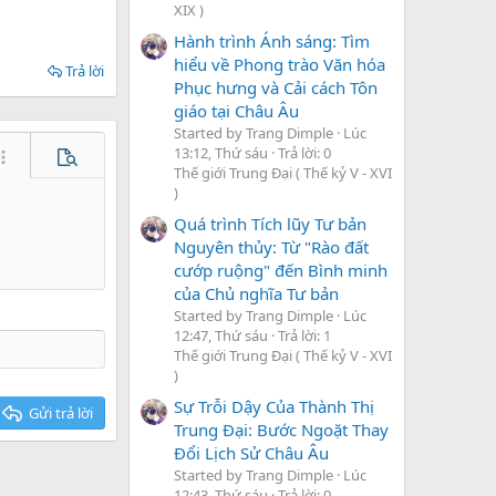
XIX )
Hành trình Ánh sáng: Tìm
hiểu về Phong trào Văn hóa
Trả lời
Phục hưng và Cải cách Tôn
giáo tại Châu Âu
Started by Trang Dimple
Lúc
13:12, Thứ sáu
Trả lời: 0
hêm tùy chọn…
Xem trước
Thế giới Trung Đại ( Thế kỷ V - XVI
)
Quá trình Tích lũy Tư bản
Nguyên thủy: Từ "Rào đất
cướp ruộng" đến Bình minh
của Chủ nghĩa Tư bản
Started by Trang Dimple
Lúc
12:47, Thứ sáu
Trả lời: 1
Thế giới Trung Đại ( Thế kỷ V - XVI
)
Sự Trỗi Dậy Của Thành Thị
Gửi trả lời
Trung Đại: Bước Ngoặt Thay
Đổi Lịch Sử Châu Âu
Started by Trang Dimple
Lúc
12:43, Thứ sáu
Trả lời: 0