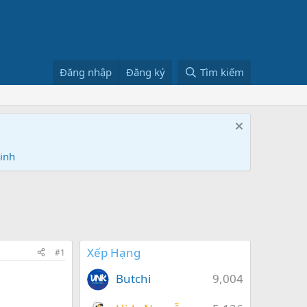
Đăng nhập
Đăng ký
Tìm kiếm
Ninh
Xếp Hạng
#1
Butchi
9,004