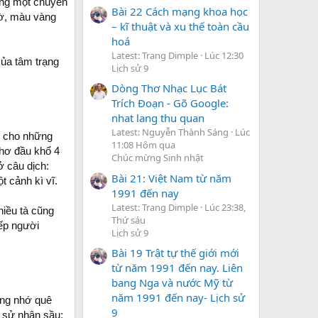
ông một chuyến
Bài 22 Cách mạng khoa học
bờ, màu vàng
– kĩ thuật và xu thế toàn cầu
hoá
Latest: Trang Dimple
Lúc 12:30
của tâm trạng
Lịch sử 9
Dòng Thơ Nhạc Lục Bát
Trích Đoạn - Gõ Google:
nhat lang thu quan
Latest: Nguyễn Thành Sáng
Lúc
m cho những
11:08 Hôm qua
 thơ đầu khổ 4
Chúc mừng Sinh nhật
ở câu dịch:
Bài 21: Việt Nam từ năm
t cảnh kì vĩ.
1991 đến nay
Latest: Trang Dimple
Lúc 23:38,
hiều tà cũng
Thứ sáu
iếp người
Lịch sử 9
Bài 19 Trật tự thế giới mới
từ năm 1991 đến nay. Liên
bang Nga và nước Mỹ từ
năm 1991 đến nay- Lịch sử
Lòng nhớ quê
9
 sử nhân sầu: