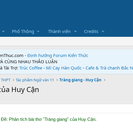
Phổ Thông
Thành viên
Credits
enThuc.com -
Định hướng Forum
Kiến Thức
 VÀ CÙNG NHAU THẢO LUẬN
à Tài Trợ:
Trúc Coffee
-
Mì Cay Hàn Quốc
-
Cafe & Trà chanh Bắc 
 THPT
Tác phẩm Ngữ văn 11
Tràng giang - Huy Cận
 của Huy Cận
Đề: Phân tích bài thơ "Tràng giang" của Huy Cận.