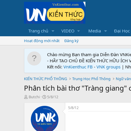
Trang chủ
VIDEO
Media
Đại Học
Hoạt động mới nhất
Đăng ký
Chào mừng Bạn tham gia Diễn Đàn VNKi
- HÃY TẠO CHỦ ĐỀ KIẾN THỨC HỮU ÍCH
Kết nối:
VnKienthuc FB
-
VNK groups
| Nh
KIẾN THỨC PHỔ THÔNG
Trung Học Phổ Thông
Ngữ văn
Phân tích bài thơ "Tràng giang"
T
N
Butchi
5/8/12
h
g
r
à
5/8/12
e
y
a
g
d
ử
s
i