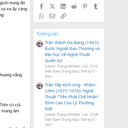
gười trong đó
Facebook
X (Twitter)
LinkedIn
Reddit
Pinterest
Tumblr
h xa xa ấy càng
ng:
WhatsApp
Email
Link
Tương tác
Trận thành Đa Bang (1407):
Bước Ngoặt Đau Thương và
Bài Học Về Nghệ Thuật
Quân Sự
Latest: Trang Dimple
Lúc 13:10
Việt Nam Trung Đại ( Thế kỷ X -
" hoang vắng.
XIX )
Trận Tập Kích Ung - Khâm -
Liêm (1075-1076): Nghệ
Thuật "Tiên Phát Chế Nhân"
Đỉnh Cao Của Lý Thường
Trên có củi
Kiệt
vẫn mang âm
Latest: Trang Dimple
Lúc 12:58
Việt Nam Trung Đại ( Thế kỷ X -
XIX )