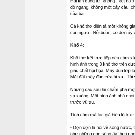
Hai lần dùng từ "không", kết hợ
đò ngang, không một cây cầu, ch
của bãi.
Cả khổ thơ diễn tả một không gi
con người. Nỗi buồn, cô đơn ấy 
Khổ 4:
Khổ thơ kết trực tiếp nêu cảm x
hình ảnh trong 3 khổ thơ trên đượ
giàu chất hội họa: Mây đùn lớp l
Mặt đất mây đùn cửa ải xa - Tái 
Nhưng câu sau lại chấm phá một 
sa xuống. Một hình ảnh nhỏ nhoi 
trước vũ trụ.
Tình cảm mà tác giả biểu lộ trực 
- Dợn dợn là nói về sóng nước, đ
như những con sóng ấy theo con