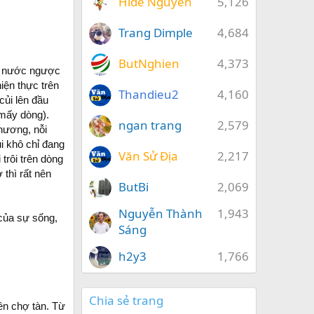
Hide Nguyễn
5,126
Trang Dimple
4,684
ButNghien
4,373
 nước ngược
iện thực trên
Thandieu2
4,160
củi lên đầu
 mấy dòng).
ngan trang
2,579
thương, nỗi
ủi khô chỉ đang
Văn Sử Địa
2,217
trôi trên dòng
 thì rất nên
ButBi
2,069
Nguyễn Thành
1,943
của sự sống,
Sáng
h2y3
1,766
Chia sẻ trang
ên chợ tàn. Từ