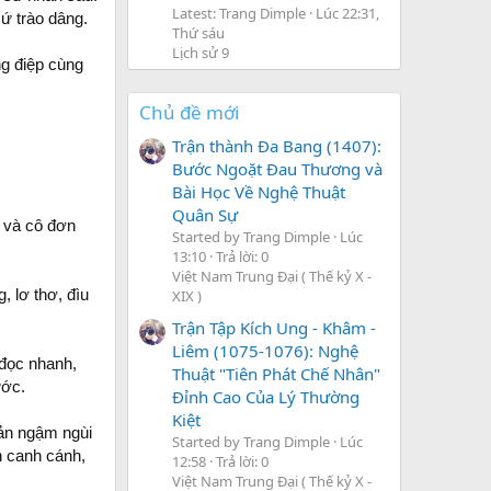
Latest: Trang Dimple
Lúc 22:31,
ứ trào dâng.
Thứ sáu
Lịch sử 9
g điệp cùng
Chủ đề mới
Trận thành Đa Bang (1407):
Bước Ngoặt Đau Thương và
Bài Học Về Nghệ Thuật
Quân Sự
, và cô đơn
Started by Trang Dimple
Lúc
13:10
Trả lời: 0
Việt Nam Trung Đại ( Thế kỷ X -
, lơ thơ, đìu
XIX )
Trận Tập Kích Ung - Khâm -
Liêm (1075-1076): Nghệ
 đọc nhanh,
Thuật "Tiên Phát Chế Nhân"
ước.
Đỉnh Cao Của Lý Thường
Kiệt
bản ngậm ngùi
Started by Trang Dimple
Lúc
n canh cánh,
12:58
Trả lời: 0
Việt Nam Trung Đại ( Thế kỷ X -