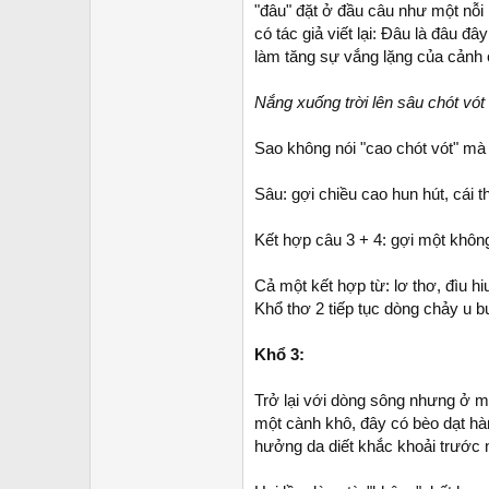
"đâu" đặt ở đầu câu như một nỗi
có tác giả viết lại: Đâu là đâu 
làm tăng sự vắng lặng của cảnh 
Nắng xuống trời lên sâu chót vót
Sao không nói "cao chót vót" mà 
Sâu: gợi chiều cao hun hút, cái 
Kết hợp câu 3 + 4: gợi một không 
Cả một kết hợp từ: lơ thơ, đìu hiu
Khổ thơ 2 tiếp tục dòng chảy u b
Khổ 3:
Trở lại với dòng sông nhưng ở một
một cành khô, đây có bèo dạt hàn
hưởng da diết khắc khoải trước n