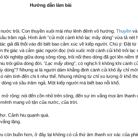
Hướng dẫn làm bài
 nước trôi. Con thuyền xuôi mái như lênh đênh vô hướng.
Thuyền
và
i sầu trăm ngả. Hình ảnh "củi một cành khô lạc mấy dòng" vừa tả nét h
ác giả đã thổi vào đó biêt bao cảm xúc về kiếp người. Chú ý: Đặt từ 
n thị giác và cảm giác người đọc (nói xuôi: một cành củi khô trôi lạc
nhỏ tội nghiệp giữa dong sông rộng, trôi nổi theo dòng đã gợi lên niềm 
 trôi giữa dòng đời. "
Lạc mấy dòng
", có nghịch lí không khi cành c
mấy dòng"? Nhưng ai là người dám khẳng định cành củi khô ấy chỉ mới 
ó nên tính đến chi li như thế. Nhưng những từ chỉ so lượng ở khổ thơ
y
dòng và sầu
trăm
ngả. Một kiếp người mà biết bao nỗi khổ.
 mở rộng: nói đến cồn nhỏ trên sông, đến sự im vắng mọi âm thanh 
ự mênh mang vô tận của nước, của trời.
 thơ. Cảnh hiu quạnh quá.
vắng lặng.
u còn buồn hơn, ở đây lại không có cả thứ âm thanh xơ xác của phi