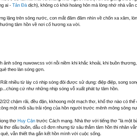
g ai -
Tản Đà
dịch), không có khói hoàng hôn mà lòng nhớ nhà vẫn c
ứng lặng trên sông nước, con mắt đăm đăm nhìn về chốn xa xăm, lòn
 hướng tâm hồn về nơi cố hương xa vời.
nh ảnh sông nuwowcss với nỗi niềm khi khắc khoải, khi buồn thương
 quê theo làn sóng gợn.
 Rất nhiều từ láy có nhịp sóng đôi được sử dụng: điệp điệp, song song
p...chúng cứ như những nhịp sóng vỗ xuất phát tự tâm hồn.
 2/2/2 chậm rãi, đều đặn, kkhoong một mạch thơ, khổ thơ nào có thể
 công một mối sầu trải rộng của hồn người trước mênh mông sông n
giọng thơ
Huy Cận
trước Cách mạng. Nhà thơ với tiếng thơ "là một 
Bài thơ dẫu buồn, dẫu cô đơn nhưng từ sâu thẳm tâm hồn thi nhân vẫ
quê, vẫn thiết tha gắn kết hồn mình với cuộc sống.