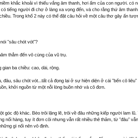
 niềm khắc khoải vì thiếu vắng âm thanh, hơi ấm của con người. có n
đây có tiếng người đi chợ ở làng xa vọng đến, và cho rằng thứ âm than
chiều. Trong khổ 2 này có thể đặt câu hỏi về một câu thơ gây ấn tượ
nói "sâu chót vót"?
thăm thẳm đến vô cùng của vũ trụ.
gian ba chiều: cao, dài, rộng.
, đâu, sâu chót vót...tất cả đọng lại ở sự hiện diện ở cái "bến cô liêu
uồn, khởi nguồn từ một nỗi lòng buồn nhớ và cô đơn.
 góc độ khác. Bèo trôi lặng lẽ, trôi về đâu những kiếp người lam lũ. 
g nối hàng, tuy ít đơn côi nhưng vẫn rất nhiều thê thảm, từ "đâu" 
hững gì nổi nên vô định.