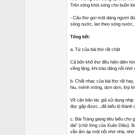
Trên sông khói sóng cho buồn lòn
- Câu thơ gợi một dáng người đ
sóng nước, lan theo sóng nước,
Tổng kết:
a. Tứ của bài thơ rất chặt
Cả bốn khổ thơ đều hiện diện hì
vắng lặng, khi trào dâng nỗi nhớ
b. Chất nhạc của bài thơ rất hay.
hiu, mênh mông, dợn dợn, lớp lớ
Về căn bản tác giả sử dụng nhịp
đọc gấp được...đã biểu lộ thành
c. Bài Tràng giang tiêu biểu cho 
dài" (chữ lòng của Xuân Diệu). 
vẫn ấm áp một nỗi nhớ nhà, nhớ 