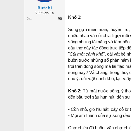
t
Butchi
a
r
VPP Sơn Ca
Khổ 1:
t
Xu
90
e
r
Sóng gợn miên man, thuyền trôi,
chiều nhau và nỗi chia li gợi mố
sông nhưng tài năng và tâm hồn t
câu thơ gây tác động trực tiếp đế
"
Củi một cành khô
", cái vật bé 
buồn trước những số phận hẩm hiu
trôi trên dòng sông mà lại "lạc 
sông này? Vả chăng, trong thơ, c
chú ý: củi
một
cành khô, lạc
mấ
Khổ 2:
Từ mặt nước sông, ý thơ
đến bầu trời sâu hun hút, đến s
- Cồn nhỏ, gió hiu hắt, cây cỏ lơ
- Mọi âm thanh của sự sống đều 
Chợ chiều đã buồn, vãn chợ chiề