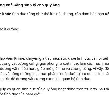
ng khả năng sinh lý cho quý ông
c khỏe
tình dục cũng như thể lực nói chung, cần đảm bảo bạn
u
 ít đường) ...
 Viện Prime, chuyên gia tiết niệu, sức khỏe tình dục và nội tiết
 dương vật cương cứng, giải phóng ra oxit nitric làm các mạch m
dương vật nhiều hơn, giúp mô giãn nở và cương cứng. Vì vậy, để
n ăn và uống những loại thực phẩm "nuôi dưỡng" cơ quan sinh sả
 nitric để dương vật cương cứng khi quan hệ tình dục.
iúp cơ quan sinh dục của quý ông hoạt động trơn tru hơn. Sau đây
e tình dục của nam giới: