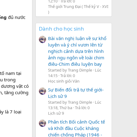
12:10
Trả lời: 0
Thế giới Trung Đại ( Thế kỷ V - XVI
)
ống
đủ nước
Dành cho học sinh
Bài văn nghị luận về sự khổ
luyện và ý chí vươn lên từ
nghịch cảnh dựa trên hình
ảnh ngụ ngôn về loài chim
điêu-Chim điêu luyện bay
Started by Trang Dimple
Lúc
 tố nam tại
14:15
Trả lời: 0
áu trong
Học sinh giỏi Văn
 dương vật có
Sự Biến đổi trậ tự thế giới-
n, tăng cường
Lịch sử 9
Started by Trang Dimple
Lúc
13:18, Thứ ba
Trả lời: 0
 là 7 loại
Lịch sử 9
Phân tích Bối cảnh Quốc tế
và Khởi đầu Cuộc kháng
chiến chống Pháp (1946 -