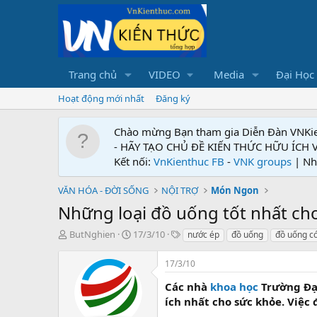
Trang chủ
VIDEO
Media
Đại Học
Hoạt động mới nhất
Đăng ký
Chào mừng Bạn tham gia Diễn Đàn VNKi
- HÃY TẠO CHỦ ĐỀ KIẾN THỨC HỮU ÍCH
Kết nối:
VnKienthuc FB
-
VNK groups
| Nh
VĂN HÓA - ĐỜI SỐNG
NỘI TRỢ
Món Ngon
Những loại đồ uống tốt nhất ch
T
N
T
ButNghien
17/3/10
nước ép
đồ uống
đồ uống có
h
g
ừ
r
à
k
17/3/10
e
y
h
a
g
ó
Các nhà
khoa học
Trường Đại
d
ử
a
ích nhất cho sức khỏe. Việc
s
i