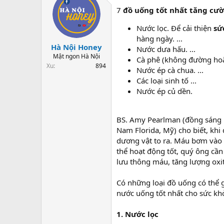
7
đồ uống tốt nhất tăng cườ
Nước lọc. Để cải thiện
sứ
hàng ngày. ...
Hà Nội Honey
Nước dưa hấu. ...
Mật ngon Hà Nội
Cà phê (không đường hoặc
Xu
894
Nước ép cà chua. ...
Các loại sinh tố ...
Nước ép củ dền.
BS. Amy Pearlman (đồng sáng lập
Nam Florida, Mỹ) cho biết, khi
dương vật to ra. Máu bơm vào 
thể hoạt động tốt, quý ông cầ
lưu thông máu, tăng lượng oxit
Có những loại đồ uống có thể g
nước uống tốt nhất cho sức khỏ
1. Nước lọc