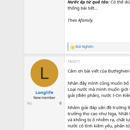
Nước ép từ quả táo:
Có thể dù
thống bài tiết…
Theo Afamily.
Bút Nghiên
R
e
a
18/2/11
c
L
t
Cảm ơn bài viết của ButNghien r
i
o
n
Nhân đây mình cũng muốn bổ s
s
Loại nước mà mình muốn giới th
:
Longlife
giải (điện phân), nước I-On Ki
New member
Xu
0
Nhằm giải đáp vấn đề trường thọ
trường thọ cao như Nga, Nhật 
và không bị ô nhiễm ra, chất l
nước có tính kiềm yếu, phân tử