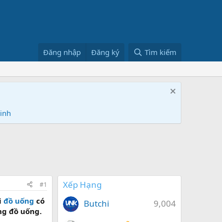
Đăng nhập
Đăng ký
Tìm kiếm
Ninh
Xếp Hạng
#1
i
đồ uống
có
Butchi
9,004
ng đồ uống.