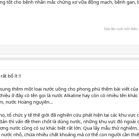
ng tốt cho bệnh nhân mắc chứng xơ vữa động mạch, bệnh gan, 
Sửa lần cuối bởi điều
ất bổ ít !!
ung thêm một loại nước uống cho phong phú thêm bài viết của
iệu ở đây có tên gọi là nước Alkaline hay còn có nhiều tên khác
ềm, nước Hoàng nguyên...
, tổ chức y tế thế giới đã nghiên cứu phát hiện tại các khu vực c
Bản thì vấn đề then chốt là dùng nước, những khu vực đó ngoài 
ượng nước cũng có sự khác biệt rất lớn. Qua lấy mẫu thử nghiệm,
 nước nhỏ, chứa nhiều chất khoáng mà cơ thể con người cần thiế