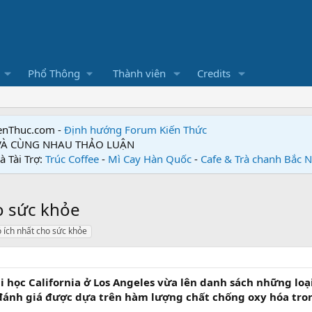
Phổ Thông
Thành viên
Credits
enThuc.com -
Định hướng Forum
Kiến Thức
 VÀ CÙNG NHAU THẢO LUẬN
à Tài Trợ:
Trúc Coffee
-
Mì Cay Hàn Quốc
-
Cafe & Trà chanh Bắc 
o sức khỏe
 ích nhất cho sức khỏe
 học California ở Los Angeles vừa lên danh sách những loạ
 đánh giá được dựa trên hàm lượng chất chống oxy hóa tro