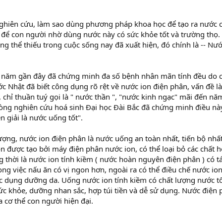
nghiên cứu, làm sao dùng phương pháp khoa học để tạo ra nước 
, để con người nhờ dùng nước này có sức khỏe tốt và trường thọ.
g thể thiếu trong cuộc sống nay đã xuất hiện, đó chính là -- Nướ
 năm gần đây đã chứng minh đa số bệnh nhân mãn tính đều do c
ớc Nhật đã biết công dụng rõ rệt về nước ion điện phân, vấn đề l
 chỉ thuần tuý gọi là " nước thần ", "nước kinh ngạc" mãi đến nă
ng nghiên cứu hoá sinh Đại học Đài Bắc đã chứng minh điều này,
n giải là nước uống tốt".
lượng, nước ion điện phân là nước uống an toàn nhất, tiến bộ nh
on được tạo bởi máy điện phân nước ion, có thể loại bỏ các chất 
g thời là nước ion tính kiềm ( nước hoàn nguyên điện phân ) có t
g việc nấu ăn có vị ngon hơn, ngoài ra có thể điều chế nước ion 
c dụng dưỡng da. Uống nước ion tính kiềm có chất lượng nước tốt
 sức khỏe, dưỡng nhan sắc, hợp túi tiền và dễ sử dụng. Nước điện 
 cơ thể con người hiện đại.