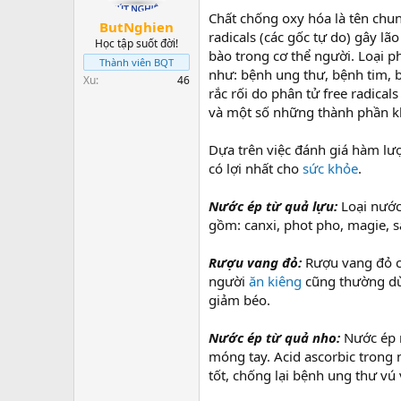
t
Chất chống oxy hóa là tên chun
a
ButNghien
radicals (các gốc tự do) gây lã
r
Học tập suốt đời!
bào trong cơ thể người. Loại 
t
Thành viên BQT
e
như: bệnh ung thư, bệnh tim, 
Xu
46
r
rắc rối do phân tử free radical
và một số những thành phần k
Dựa trên việc đánh giá hàm lư
có lợi nhất cho
sức khỏe
.
Nước ép từ quả lựu:
Loại nước
gồm: canxi, phot pho, magie, sắ
Rượu vang đỏ:
Rượu vang đỏ có
người
ăn kiêng
cũng thường dù
giảm béo.
Nước ép từ quả nho:
Nước ép n
móng tay. Acid ascorbic trong 
tốt, chống lại bệnh ung thư vú