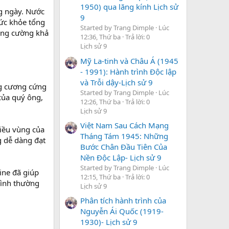
1950) qua lăng kính Lịch sử
g ngày. Nước
9
sức khỏe tổng
Started by Trang Dimple
Lúc
tăng cường khả
12:36, Thứ ba
Trả lời: 0
Lịch sử 9
Mỹ La-tinh và Châu Á (1945
- 1991): Hành trình Độc lập
và Trỗi dậy-Lịch sử 9
ng cương cứng
Started by Trang Dimple
Lúc
 của quý ông,
12:26, Thứ ba
Trả lời: 0
Lịch sử 9
Việt Nam Sau Cách Mạng
hiều vùng của
Tháng Tám 1945: Những
g dễ dàng đạt
Bước Chân Đầu Tiên Của
Nền Độc Lập- Lịch sử 9
Started by Trang Dimple
Lúc
line đã giúp
12:15, Thứ ba
Trả lời: 0
bình thường
Lịch sử 9
Phân tích hành trình của
Nguyễn Ái Quốc (1919-
1930)- Lịch sử 9