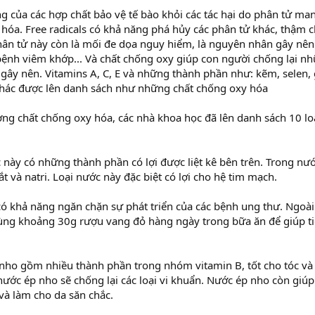
g của các hợp chất bảo vệ tế bào khỏi các tác hại do phân tử man
o hóa. Free radicals có khả năng phá hủy các phân tử khác, thậm 
phân tử này còn là mối đe dọa nguy hiểm, là nguyên nhân gây n
bệnh viêm khớp... Và chất chống oxy giúp con người chống lại n
s gây nên. Vitamins A, C, E và những thành phần như: kẽm, selen,
hác được lên danh sách như những chất chống oxy hóa
ợng chất chống oxy hóa, các nhà khoa học đã lên danh sách 10 l
 này có những thành phần có lợi được liệt kê bên trên. Trong nư
t và natri. Loại nước này đặc biệt có lợi cho hệ tim mạch.
 khả năng ngăn chặn sự phát triển của các bệnh ung thư. Ngoài 
ng khoảng 30g rượu vang đỏ hàng ngày trong bữa ăn để giúp ti
ho gồm nhiều thành phần trong nhóm vitamin B, tốt cho tóc v
nước ép nho sẽ chống lại các loại vi khuẩn. Nước ép nho còn giúp 
 và làm cho da săn chắc.