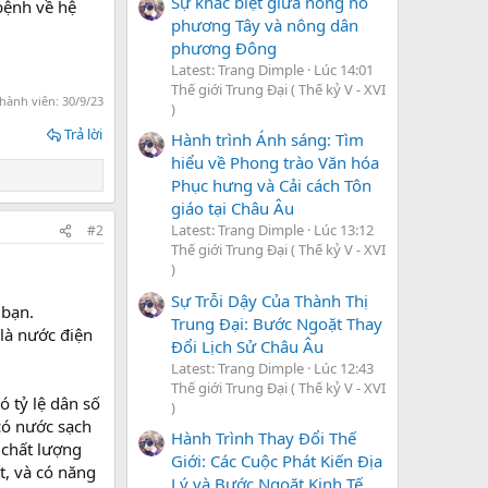
Sự khác biệt giữa nông nô
bệnh về hệ
phương Tây và nông dân
phương Đông
Latest: Trang Dimple
Lúc 14:01
Thế giới Trung Đại ( Thế kỷ V - XVI
 hành viên:
30/9/23
)
Trả lời
Hành trình Ánh sáng: Tìm
hiểu về Phong trào Văn hóa
Phục hưng và Cải cách Tôn
giáo tại Châu Âu
Latest: Trang Dimple
Lúc 13:12
#2
Thế giới Trung Đại ( Thế kỷ V - XVI
)
Sự Trỗi Dậy Của Thành Thị
 bạn.
Trung Đại: Bước Ngoặt Thay
 là nước điện
Đổi Lịch Sử Châu Âu
Latest: Trang Dimple
Lúc 12:43
Thế giới Trung Đại ( Thế kỷ V - XVI
ó tỷ lệ dân số
)
có nước sạch
Hành Trình Thay Đổi Thế
 chất lượng
Giới: Các Cuộc Phát Kiến Địa
t, và có năng
Lý và Bước Ngoặt Kinh Tế