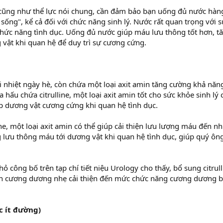
c cũng như thể lực nói chung, cần đảm bảo bạn uống đủ nước hàn
 sống", kể cả đối với chức năng sinh lý. Nước rất quan trọng với 
chức năng tình dục. Uống đủ nước giúp máu lưu thông tốt hơn, 
ật khi quan hệ để duy trì sự cương cứng.
i nhiệt ngày hè, còn chứa một loại axit amin tăng cường khả nă
 hấu chứa citrulline, một loại axit amin tốt cho sức khỏe sinh lý
 dương vật cương cứng khi quan hệ tình dục.
ne, một loại axit amin có thể giúp cải thiện lưu lượng máu đến n
ng lưu thông máu tới dương vật khi quan hệ tình dục, giúp quý ôn
ỏ công bố trên tạp chí tiết niệu Urology cho thấy, bổ sung citrul
oạn cương dương nhẹ cải thiện đến mức chức năng cương dương 
c ít đường)