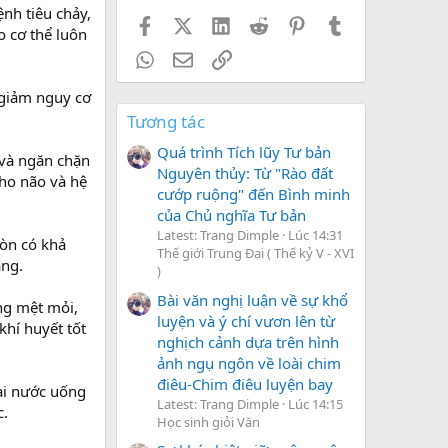
nh tiêu chảy,
Facebook
X (Twitter)
LinkedIn
Reddit
Pinterest
Tumblr
o cơ thể luôn
WhatsApp
Email
Link
 giảm nguy cơ
Tương tác
Quá trình Tích lũy Tư bản
 và ngăn chặn
Nguyên thủy: Từ "Rào đất
cho não và hệ
cướp ruộng" đến Bình minh
của Chủ nghĩa Tư bản
Latest: Trang Dimple
Lúc 14:31
còn có khả
Thế giới Trung Đại ( Thế kỷ V - XVI
áng.
)
Bài văn nghị luận về sự khổ
ng mệt mỏi,
luyện và ý chí vươn lên từ
hí huyết tốt
nghịch cảnh dựa trên hình
ảnh ngụ ngôn về loài chim
điêu-Chim điêu luyện bay
ại nước uống
Latest: Trang Dimple
Lúc 14:15
c.
Học sinh giỏi Văn