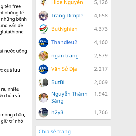
Hide Nguyễn
5,126
g tên free
chí những tế
Trang Dimple
4,658
ên những bệnh
hững vấn đề
ButNghien
4,373
 glutathione
Thandieu2
4,160
oại nước uống
ngan trang
2,579
Văn Sử Địa
2,217
ớc quả lựu
ButBi
2,069
ra, nhiều
Nguyễn Thành
1,942
êu hóa và
Sáng
h2y3
1,766
à móng chân,
giữ trí nhớ
Chia sẻ trang