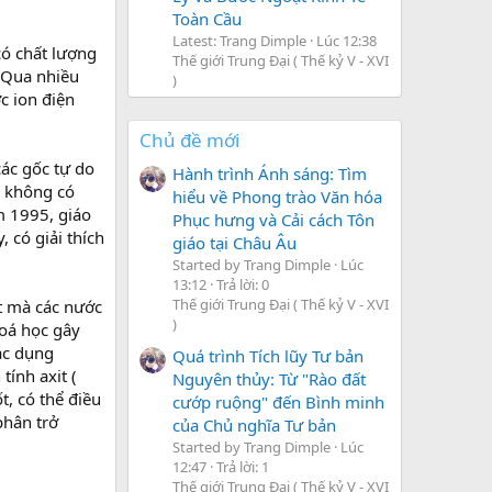
Toàn Cầu
Latest: Trang Dimple
Lúc 12:38
có chất lượng
Thế giới Trung Đại ( Thế kỷ V - XVI
 Qua nhiều
)
c ion điện
Chủ đề mới
ác gốc tự do
Hành trình Ánh sáng: Tìm
à không có
hiểu về Phong trào Văn hóa
m 1995, giáo
Phục hưng và Cải cách Tôn
 có giải thích
giáo tại Châu Âu
Started by Trang Dimple
Lúc
13:12
Trả lời: 0
Thế giới Trung Đại ( Thế kỷ V - XVI
ất mà các nước
)
hoá học gây
ác dụng
Quá trình Tích lũy Tư bản
tính axit (
Nguyên thủy: Từ "Rào đất
, có thể điều
cướp ruộng" đến Bình minh
phân trở
của Chủ nghĩa Tư bản
Started by Trang Dimple
Lúc
12:47
Trả lời: 1
Thế giới Trung Đại ( Thế kỷ V - XVI