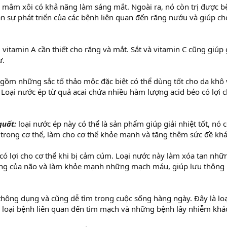
mâm xôi có khả năng làm sáng mắt. Ngoài ra, nó còn trị được bệ
 sự phát triển của các bệnh liên quan đến răng nướu và giúp ch
itamin A cần thiết cho răng và mắt. Sắt và vitamin C cũng giúp
ư.
gồm những sắc tố thảo mộc đặc biệt có thể dùng tốt cho da khô
 Loại nước ép từ quả acai chứa nhiều hàm lượng acid béo có lợi 
quất:
loại nước ép này có thể là sản phẩm giúp giải nhiệt tốt, nó 
 trong cơ thể, làm cho cơ thể khỏe mạnh và tăng thêm sức đề kh
có lợi cho cơ thể khi bị cảm cúm. Loại nước này làm xóa tan nhữ
ng của não và làm khỏe mạnh những mạch máu, giúp lưu thông k
thông dụng và cũng dễ tìm trong cuộc sống hàng ngày. Đây là lo
c loại bệnh liên quan đến tim mạch và những bệnh lây nhiễm khá