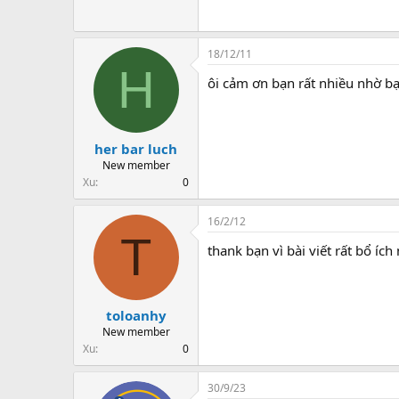
18/12/11
H
ôi cảm ơn bạn rất nhiều nhờ bạ
her bar luch
New member
Xu
0
16/2/12
T
thank bạn vì bài viết rất bổ ích
toloanhy
New member
Xu
0
30/9/23