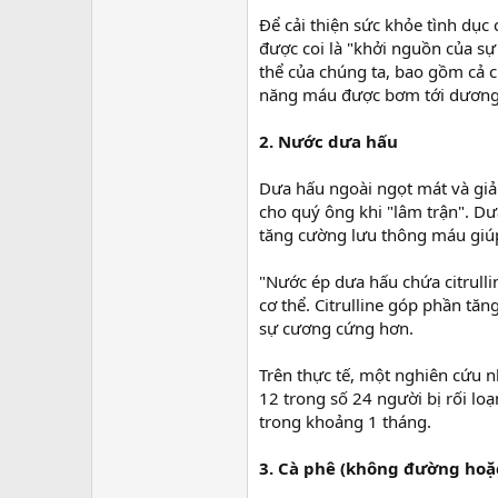
Để cải thiện sức khỏe tình dụ
được coi là "khởi nguồn của sự
thể của chúng ta, bao gồm cả 
năng máu được bơm tới dương v
2. Nước dưa hấu
Dưa hấu ngoài ngọt mát và giả
cho quý ông khi "lâm trận". Dưa
tăng cường lưu thông máu giúp
"Nước ép dưa hấu chứa citrulli
cơ thể. Citrulline góp phần tă
sự cương cứng hơn.
Trên thực tế, một nghiên cứu nh
12 trong số 24 người bị rối l
trong khoảng 1 tháng.
3. Cà phê (không đường hoặ