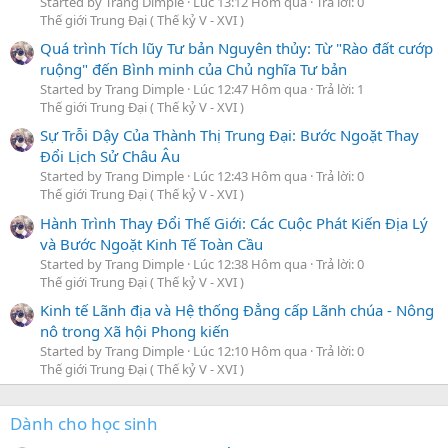
Started by Trang Dimple
Lúc 13:12 Hôm qua
Trả lời: 0
Thế giới Trung Đại ( Thế kỷ V - XVI )
Quá trình Tích lũy Tư bản Nguyên thủy: Từ "Rào đất cướp
ruộng" đến Bình minh của Chủ nghĩa Tư bản
Started by Trang Dimple
Lúc 12:47 Hôm qua
Trả lời: 1
Thế giới Trung Đại ( Thế kỷ V - XVI )
Sự Trỗi Dậy Của Thành Thị Trung Đại: Bước Ngoặt Thay
Đổi Lịch Sử Châu Âu
Started by Trang Dimple
Lúc 12:43 Hôm qua
Trả lời: 0
Thế giới Trung Đại ( Thế kỷ V - XVI )
Hành Trình Thay Đổi Thế Giới: Các Cuộc Phát Kiến Địa Lý
và Bước Ngoặt Kinh Tế Toàn Cầu
Started by Trang Dimple
Lúc 12:38 Hôm qua
Trả lời: 0
Thế giới Trung Đại ( Thế kỷ V - XVI )
Kinh tế Lãnh địa và Hệ thống Đẳng cấp Lãnh chúa - Nông
nô trong Xã hội Phong kiến
Started by Trang Dimple
Lúc 12:10 Hôm qua
Trả lời: 0
Thế giới Trung Đại ( Thế kỷ V - XVI )
Dành cho học sinh