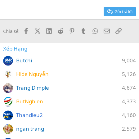
26
Trebuchet MS
Gửi trả lời
Verdana
Facebook
X (Twitter)
LinkedIn
Reddit
Pinterest
Tumblr
WhatsApp
Email
Link
Chia sẻ:
Xếp Hạng
Butchi
9,004
Hide Nguyễn
5,126
Trang Dimple
4,674
ButNghien
4,373
Thandieu2
4,160
ngan trang
2,579