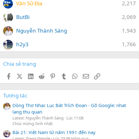
Văn Sử Địa
2,217
ButBi
2,069
Nguyễn Thành Sáng
1,943
h2y3
1,766
Chia sẻ trang
Facebook
X (Twitter)
LinkedIn
Reddit
Pinterest
Tumblr
WhatsApp
Email
Link
Tương tác
Dòng Thơ Nhạc Lục Bát Trích Đoạn - Gõ Google: nhat
lang thu quan
Latest: Nguyễn Thành Sáng
Lúc 11:08
Chúc mừng Sinh nhật
Bài 21: Việt Nam từ năm 1991 đến nay
Latest: Trang Dimple
Lúc 23:38 Hôm qua