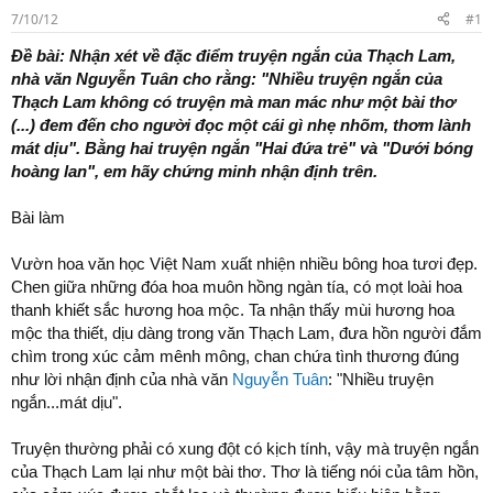
t
7/10/12
#1
a
r
Đề bài: Nhận xét về đặc điểm truyện ngắn của Thạch Lam,
t
nhà văn Nguyễn Tuân cho rằng: "Nhiều truyện ngắn của
e
r
Thạch Lam không có truyện mà man mác như một bài thơ
(...) đem đến cho người đọc một cái gì nhẹ nhõm, thơm lành
mát dịu". Bằng hai truyện ngắn "Hai đứa trẻ" và "Dưới bóng
hoàng lan", em hãy chứng minh nhận định trên.
Bài làm
Vườn hoa văn học Việt Nam xuất nhiện nhiều bông hoa tươi đẹp.
Chen giữa những đóa hoa muôn hồng ngàn tía, có mọt loài hoa
thanh khiết sắc hương hoa mộc. Ta nhận thấy mùi hương hoa
mộc tha thiết, dịu dàng trong văn Thạch Lam, đưa hồn người đắm
chìm trong xúc cảm mênh mông, chan chứa tình thương đúng
như lời nhận định của nhà văn
Nguyễn Tuân
: "Nhiều truyện
ngắn...mát dịu".
Truyện thường phải có xung đột có kịch tính, vậy mà truyện ngắn
của Thạch Lam lại như một bài thơ. Thơ là tiếng nói của tâm hồn,