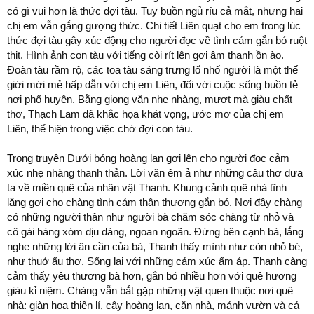
có gì vui hơn là thức đợi tàu. Tuy buồn ngủ ríu cả mắt, nhưng hai
chị em vẫn gắng gượng thức. Chi tiết Liên quạt cho em trong lúc
thức đợi tàu gây xúc động cho người đọc về tình cảm gắn bó ruột
thịt. Hình ảnh con tàu với tiếng còi rít lên gợi âm thanh ồn ào.
Đoàn tàu rầm rộ, các toa tàu sáng trưng lố nhố người là một thế
giới mới mẻ hấp dẫn với chị em Liên, đối với cuộc sống buồn tẻ
nơi phố huyện. Bằng giọng văn nhẹ nhàng, mượt mà giàu chất
thơ, Thạch Lam đã khắc họa khát vọng, ước mơ của chị em
Liên, thể hiện trong việc chờ đợi con tàu.
Trong truyện Dưới bóng hoàng lan gợi lên cho người đọc cảm
xúc nhẹ nhàng thanh thản. Lời văn êm ả như những câu thơ đưa
ta về miền quê của nhân vật Thanh. Khung cảnh quê nhà tĩnh
lặng gợi cho chàng tình cảm thân thương gắn bó. Nơi đây chàng
có những người thân như người bà chăm sóc chàng từ nhỏ và
cô gái hàng xóm dịu dàng, ngoan ngoãn. Đứng bên cạnh bà, lắng
nghe những lời ân cần của bà, Thanh thấy mình như còn nhỏ bé,
như thuở ấu thơ. Sống lại với những cảm xúc ấm áp. Thanh càng
cảm thấy yêu thương bà hơn, gắn bó nhiều hơn với quê hương
giàu kỉ niệm. Chàng vẫn bắt gặp những vật quen thuộc nơi quê
nhà: giàn hoa thiên lí, cây hoàng lan, căn nhà, mảnh vườn và cả