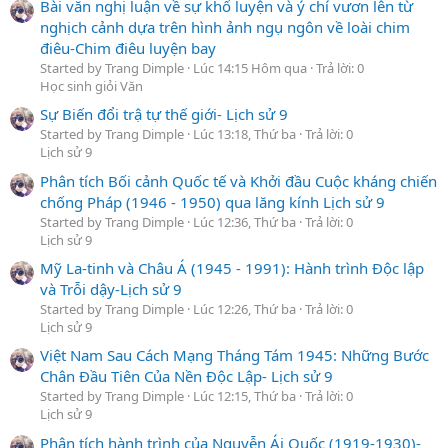
Bài văn nghị luận về sự khổ luyện và ý chí vươn lên từ
nghịch cảnh dựa trên hình ảnh ngụ ngôn về loài chim
điêu-Chim điêu luyện bay
Started by Trang Dimple
Lúc 14:15 Hôm qua
Trả lời: 0
Học sinh giỏi Văn
Sự Biến đổi trậ tự thế giới- Lịch sử 9
Started by Trang Dimple
Lúc 13:18, Thứ ba
Trả lời: 0
Lịch sử 9
Phân tích Bối cảnh Quốc tế và Khởi đầu Cuộc kháng chiến
chống Pháp (1946 - 1950) qua lăng kính Lịch sử 9
Started by Trang Dimple
Lúc 12:36, Thứ ba
Trả lời: 0
Lịch sử 9
Mỹ La-tinh và Châu Á (1945 - 1991): Hành trình Độc lập
và Trỗi dậy-Lịch sử 9
Started by Trang Dimple
Lúc 12:26, Thứ ba
Trả lời: 0
Lịch sử 9
Việt Nam Sau Cách Mạng Tháng Tám 1945: Những Bước
Chân Đầu Tiên Của Nền Độc Lập- Lịch sử 9
Started by Trang Dimple
Lúc 12:15, Thứ ba
Trả lời: 0
Lịch sử 9
Phân tích hành trình của Nguyễn Ái Quốc (1919-1930)-