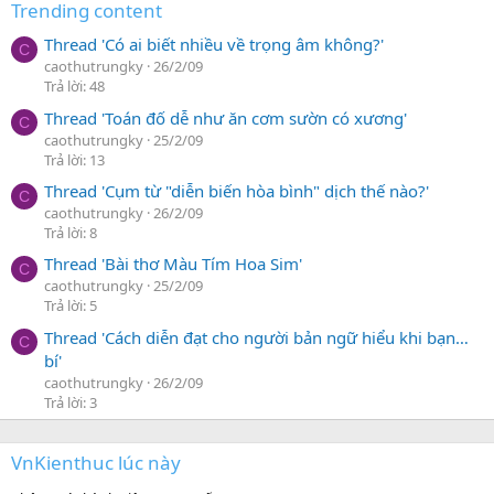
Trending content
Thread 'Có ai biết nhiều về trọng âm không?'
C
caothutrungky
26/2/09
Trả lời: 48
Thread 'Toán đố dễ như ăn cơm sườn có xương'
C
caothutrungky
25/2/09
Trả lời: 13
Thread 'Cụm từ "diễn biến hòa bình" dịch thế nào?'
C
caothutrungky
26/2/09
Trả lời: 8
Thread 'Bài thơ Màu Tím Hoa Sim'
C
caothutrungky
25/2/09
Trả lời: 5
Thread 'Cách diễn đạt cho người bản ngữ hiểu khi bạn…
C
bí'
caothutrungky
26/2/09
Trả lời: 3
VnKienthuc lúc này