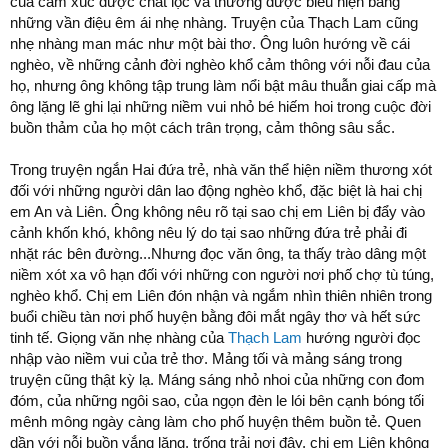
của cảm xúc được chắt lọc và thường được biểu hiện bằng
những vần điệu êm ái nhẹ nhàng. Truyện của Thạch Lam cũng
nhẹ nhàng man mác như một bài thơ. Ông luôn hướng về cái
nghèo, về những cảnh đời nghèo khổ cảm thông với nỗi đau của
họ, nhưng ông không tập trung làm nổi bật mâu thuẫn giai cấp mà
ông lặng lẽ ghi lại những niềm vui nhỏ bé hiếm hoi trong cuộc đời
buồn thảm của họ một cách trân trọng, cảm thông sâu sắc.
Trong truyện ngắn Hai đứa trẻ, nhà văn thể hiện niềm thương xót
đối với những người dân lao động nghèo khổ, đặc biệt là hai chị
em An và Liên. Ông không nêu rõ tại sao chị em Liên bị đẩy vào
cảnh khốn khó, không nêu lý do tại sao những đứa trẻ phải đi
nhặt rác bên đường...Nhưng đọc văn ông, ta thấy trào dâng một
niềm xót xa vô hạn đối với những con người nơi phố chợ tù túng,
nghèo khổ. Chị em Liên đón nhận và ngắm nhìn thiên nhiên trong
buổi chiều tàn nơi phố huyện bằng đôi mắt ngây thơ và hết sức
tinh tế. Giọng văn nhẹ nhàng của
Thạch Lam
hướng người đọc
nhập vào niềm vui của trẻ thơ. Mảng tối và mảng sáng trong
truyện cũng thật kỳ lạ. Máng sáng nhỏ nhoi của những con đom
đóm, của những ngôi sao, của ngọn đèn le lói bên cạnh bóng tối
mênh mông ngày càng làm cho phố huyện thêm buồn tẻ. Quen
dần với nỗi buồn vắng lặng, trống trải nơi đây, chị em Liên không