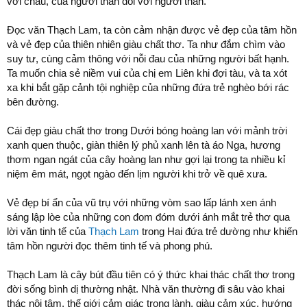
với cháu, của người thân đối với người thân.
Đọc văn Thạch Lam, ta còn cảm nhận được vẻ đẹp của tâm hồn
và vẻ đẹp của thiên nhiên giàu chất thơ. Ta như đắm chìm vào
suy tư, cùng cảm thông với nỗi đau của những người bất hạnh.
Ta muốn chia sẻ niềm vui của chị em Liên khi đợi tàu, và ta xót
xa khi bắt gặp cảnh tội nghiệp của những đứa trẻ nghèo bới rác
bên đường.
Cái đẹp giàu chất thơ trong Dưới bóng hoàng lan với mảnh trời
xanh quen thuộc, giàn thiên lý phủ xanh lên tà áo Nga, hương
thơm ngan ngát của cây hoàng lan như gợi lại trong ta nhiều kỉ
niệm êm mát, ngọt ngào đến lịm người khi trở về quê xưa.
Vẻ đẹp bí ẩn của vũ trụ với những vòm sao lấp lánh xen ánh
sáng lập lòe của những con đom đóm dưới ánh mắt trẻ thơ qua
lời văn tinh tế của
Thạch Lam
trong Hai đứa trẻ dường như khiến
tâm hồn người đọc thêm tinh tế và phong phú.
Thạch Lam là cây bút đầu tiên có ý thức khai thác chất thơ trong
đời sống bình dị thường nhật. Nhà văn thường đi sâu vào khai
thác nội tâm, thế giới cảm giác trong lành, giàu cảm xúc, hướng