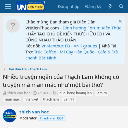
Đăng nhập
Đăng ký
Chào mừng Bạn tham gia Diễn Đàn
VNKienThuc.com -
Định hướng Forum
Kiến Thức
- HÃY TẠO CHỦ ĐỀ KIẾN THỨC HỮU ÍCH VÀ
CÙNG NHAU THẢO LUẬN
Kết nối:
VnKienthuc FB
-
VNK groups
| Nhà Tài
Trợ:
Trúc Coffee
-
Mì Cay Hàn Quốc
-
Cafe & Trà
chanh Bắc Ninh
Hai đứa trẻ - Thạch Lam
Nhiều truyện ngắn của Thạch Lam không có
truyện mà man mác như một bài thơ?
T
N
T
thich van hoc
7/10/12
duoi bong hoang lan
lam ro
h
g
ừ
man mac
nhan xet
thach lam
van 11
r
à
k
e
y
h
thich van hoc
a
g
ó
d
Moderator
ử
a
Thành viên BQT
s
i