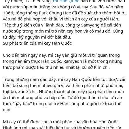
Tuy nhiên, ít ai biết rằng,
mì Hàn Quốc
ban đầu vốn được nấu
với nước súp màu trắng và không có vị cay. Sau đó, vào năm
1966, tổng thống Park Chung Hee đã đề xuất cho thêm bột ớt
vào mì để phù hợp với khẩu vị thích ăn cay của người Hàn.
Tiếp thu ý kiến của vị lãnh đạo, công ty Samyang đã cải tiến
nước súp trong món mì trở nên cay hơn và có màu đỏ. Cũng
từ đây, “kỷ nguyên mì đỏ” bắt đầu.
Sự phát triển của mì cay Hàn Quốc
Cho đến tận ngày nay, mì cay vẫn giữ một vị trí quan trọng
trong nền ẩm thực Hàn Quốc. Ramyeon là một trong những
thực phẩm được tiêu thụ nhiều nhất tại xứ sở Kim chi.
Trong những năm gần đây, mì cay Hàn Quốc liên tục được cải
tiến, bổ sung thêm nhiều gia vị và thành phần như: phô mai,
thịt bò, xúc xích… Những thành phần này góp phần làm món
ăn thêm phong phú và hấp dẫn. Từ đó tạo thành trào lưu ẩm
thực “gây bão” trong giới trẻ Hàn cũng như giới trẻ toàn thế
giới.
Mì cay có thể được coi là một phần của văn hóa Hàn Quốc.
Hình ảnh mì cay xuất hiện liên tục và thường xuyên trên các