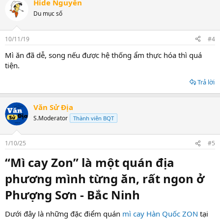
Hide Nguyễn
Du mục số
10/11/19
#4
Mì ăn đã dễ, song nếu được hệ thống ẩm thực hóa thì quá
tiện.
Trả lời
Văn Sử Địa
S.Moderator
Thành viên BQT
1/10/25
#5
“Mì cay Zon” là một quán địa
phương mình từng ăn, rất ngon ở
Phượng Sơn - Bắc Ninh​
Dưới đây là những đặc điểm quán
mì cay Hàn Quốc ZON
tại