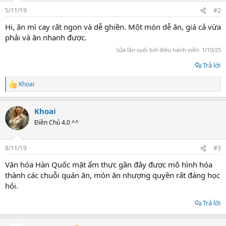
5/11/19
#2
Hi, ăn mì cay rất ngon và dễ ghiền. Một món dễ ăn, giá cả vừa
phải và ăn nhanh được.
Sửa lần cuối bởi điều hành viên:
1/10/25
Trả lời
Khoai
R
e
a
Khoai
c
t
Điền Chủ 4.0 ^^
i
o
n
8/11/19
#3
s
:
Văn hóa Hàn Quốc mặt ẩm thực gần đây được mô hình hóa
thành các chuỗi quán ăn, món ăn nhượng quyền rất đáng học
hỏi.
Trả lời