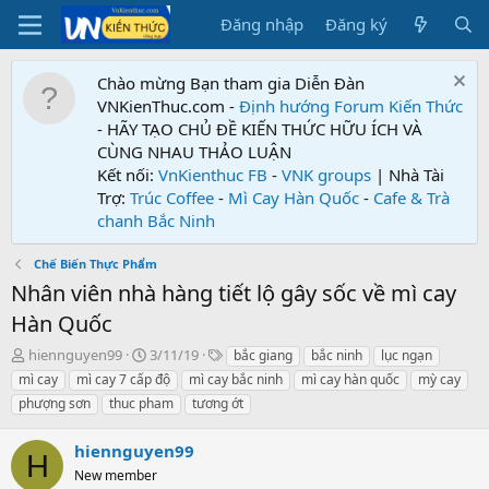
Đăng nhập
Đăng ký
Chào mừng Bạn tham gia Diễn Đàn
VNKienThuc.com -
Định hướng Forum
Kiến Thức
- HÃY TẠO CHỦ ĐỀ KIẾN THỨC HỮU ÍCH VÀ
CÙNG NHAU THẢO LUẬN
Kết nối:
VnKienthuc FB
-
VNK groups
| Nhà Tài
Trợ:
Trúc Coffee
-
Mì Cay Hàn Quốc
-
Cafe & Trà
chanh Bắc Ninh
Chế Biến Thực Phẩm
Nhân viên nhà hàng tiết lộ gây sốc về mì cay
Hàn Quốc
T
N
T
hiennguyen99
3/11/19
bắc giang
bắc ninh
lục ngạn
h
g
ừ
mì cay
mì cay 7 cấp độ
mì cay bắc ninh
mì cay hàn quốc
mỳ cay
r
à
k
phượng sơn
thuc pham
tương ớt
e
y
h
a
g
ó
hiennguyen99
d
ử
a
H
s
i
New member