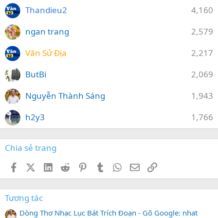
Thandieu2
4,160
ngan trang
2,579
Văn Sử Địa
2,217
ButBi
2,069
Nguyễn Thành Sáng
1,943
h2y3
1,766
Chia sẻ trang
Facebook
X (Twitter)
LinkedIn
Reddit
Pinterest
Tumblr
WhatsApp
Email
Link
Tương tác
Dòng Thơ Nhạc Lục Bát Trích Đoạn - Gõ Google: nhat