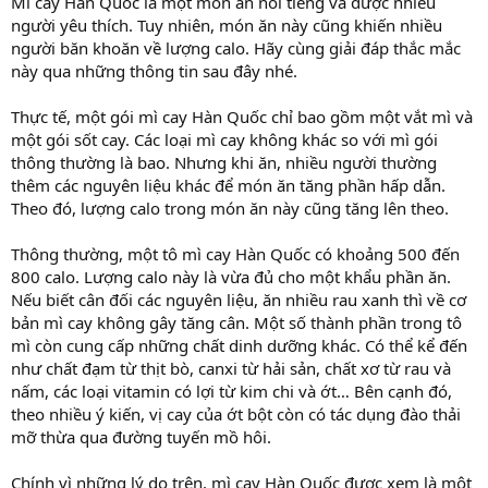
Mì cay Hàn Quốc là một món ăn nổi tiếng và được nhiều
người yêu thích. Tuy nhiên, món ăn này cũng khiến nhiều
người băn khoăn về lượng calo. Hãy cùng giải đáp thắc mắc
này qua những thông tin sau đây nhé.
Thực tế, một gói mì cay Hàn Quốc chỉ bao gồm một vắt mì và
một gói sốt cay. Các loại mì cay không khác so với mì gói
thông thường là bao. Nhưng khi ăn, nhiều người thường
thêm các nguyên liệu khác để món ăn tăng phần hấp dẫn.
Theo đó, lượng calo trong món ăn này cũng tăng lên theo.
Thông thường, một tô mì cay Hàn Quốc có khoảng 500 đến
800 calo. Lượng calo này là vừa đủ cho một khẩu phần ăn.
Nếu biết cân đối các nguyên liệu, ăn nhiều rau xanh thì về cơ
bản mì cay không gây tăng cân. Một số thành phần trong tô
mì còn cung cấp những chất dinh dưỡng khác. Có thể kể đến
như chất đạm từ thịt bò, canxi từ hải sản, chất xơ từ rau và
nấm, các loại vitamin có lợi từ kim chi và ớt… Bên cạnh đó,
theo nhiều ý kiến, vị cay của ớt bột còn có tác dụng đào thải
mỡ thừa qua đường tuyến mồ hôi.
Chính vì những lý do trên, mì cay Hàn Quốc được xem là một