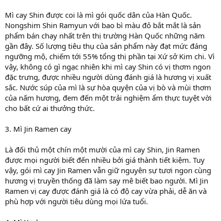
Mì cay Shin được coi là mì gói quốc dân của Hàn Quốc.
Nongshim Shin Ramyun với bao bì màu đỏ bắt mắt là sản
phẩm bán chạy nhất trên thị trường Hàn Quốc những năm
gần đây. Số lượng tiêu thụ của sản phẩm này đạt mức đáng
ngưỡng mộ, chiếm tới 55% tổng thị phần tại Xứ sở Kim chi. Vì
vậy, không có gì ngạc nhiên khi mì cay Shin có vị thơm ngon
đặc trưng, được nhiều người dùng đánh giá là hương vị xuất
sắc. Nước súp của mì là sự hòa quyện của vị bò và mùi thơm
của nấm hương, đem đến một trải nghiệm ẩm thực tuyệt vời
cho bất cứ ai thưởng thức.
3. Mì Jin Ramen cay
Là đối thủ một chín một mười của mì cay Shin, Jin Ramen
được mọi người biết đến nhiều bởi giá thành tiết kiệm. Tuy
vậy, gói mì cay Jin Ramen vẫn giữ nguyên sự tươi ngon cùng
hương vị truyền thống đã làm say mê biết bao người. Mì Jin
Ramen vị cay được đánh giá là có độ cay vừa phải, dễ ăn và
phù hợp với người tiêu dùng mọi lứa tuổi.