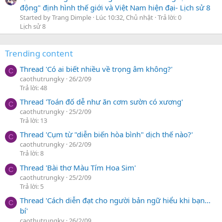
động" định hình thế giới và Việt Nam hiện đại- Lịch sử 8
Started by Trang Dimple
Lúc 10:32, Chủ nhật
Trả lời: 0
Lịch sử 8
Trending content
Thread 'Có ai biết nhiều về trọng âm không?'
C
caothutrungky
26/2/09
Trả lời: 48
Thread 'Toán đố dễ như ăn cơm sườn có xương'
C
caothutrungky
25/2/09
Trả lời: 13
Thread 'Cụm từ "diễn biến hòa bình" dịch thế nào?'
C
caothutrungky
26/2/09
Trả lời: 8
Thread 'Bài thơ Màu Tím Hoa Sim'
C
caothutrungky
25/2/09
Trả lời: 5
Thread 'Cách diễn đạt cho người bản ngữ hiểu khi bạn…
C
bí'
caothutrungky
26/2/09