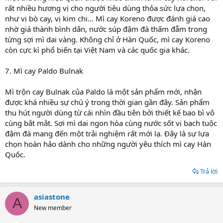
rất nhiều hương vị cho người tiêu dùng thỏa sức lựa chọn,
như vị bò cay, vị kim chi… Mì cay Koreno được đánh giá cao
nhờ giá thành bình dân, nước súp đậm đà thấm đẫm trong
từng sợi mì dai vàng. Không chỉ ở Hàn Quốc, mì cay Koreno
còn cực kì phổ biến tại Việt Nam và các quốc gia khác.
7. Mì cay Paldo Bulnak
Mì trộn cay Bulnak của Paldo là một sản phẩm mới, nhận
được khá nhiều sự chú ý trong thời gian gần đây. Sản phẩm
thu hút người dùng từ cái nhìn đầu tiên bởi thiết kế bao bì vô
cùng bắt mắt. Sợi mì dai ngon hòa cùng nước sốt vị bạch tuộc
đậm đà mang đến một trải nghiệm rất mới lạ. Đây là sự lựa
chọn hoàn hảo dành cho những người yêu thích mì cay Hàn
Quốc.
Trả lời
asiastone
A
New member