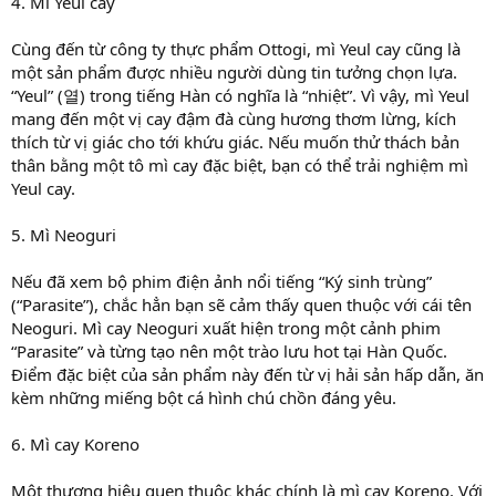
4. Mì Yeul cay
Cùng đến từ công ty thực phẩm Ottogi, mì Yeul cay cũng là
một sản phẩm được nhiều người dùng tin tưởng chọn lựa.
“Yeul” (열) trong tiếng Hàn có nghĩa là “nhiệt”. Vì vậy, mì Yeul
mang đến một vị cay đậm đà cùng hương thơm lừng, kích
thích từ vị giác cho tới khứu giác. Nếu muốn thử thách bản
thân bằng một tô mì cay đặc biệt, bạn có thể trải nghiệm mì
Yeul cay.
5. Mì Neoguri
Nếu đã xem bộ phim điện ảnh nổi tiếng “Ký sinh trùng”
(“Parasite”), chắc hẳn bạn sẽ cảm thấy quen thuộc với cái tên
Neoguri. Mì cay Neoguri xuất hiện trong một cảnh phim
“Parasite” và từng tạo nên một trào lưu hot tại Hàn Quốc.
Điểm đặc biệt của sản phẩm này đến từ vị hải sản hấp dẫn, ăn
kèm những miếng bột cá hình chú chồn đáng yêu.
6. Mì cay Koreno
Một thương hiệu quen thuộc khác chính là mì cay Koreno. Với