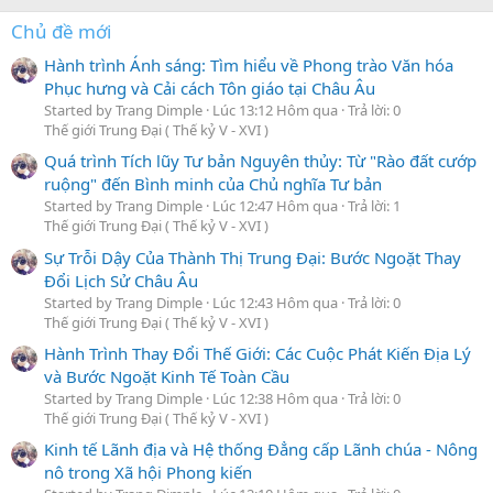
Chủ đề mới
Hành trình Ánh sáng: Tìm hiểu về Phong trào Văn hóa
Phục hưng và Cải cách Tôn giáo tại Châu Âu
Started by Trang Dimple
Lúc 13:12 Hôm qua
Trả lời: 0
Thế giới Trung Đại ( Thế kỷ V - XVI )
Quá trình Tích lũy Tư bản Nguyên thủy: Từ "Rào đất cướp
ruộng" đến Bình minh của Chủ nghĩa Tư bản
Started by Trang Dimple
Lúc 12:47 Hôm qua
Trả lời: 1
Thế giới Trung Đại ( Thế kỷ V - XVI )
Sự Trỗi Dậy Của Thành Thị Trung Đại: Bước Ngoặt Thay
Đổi Lịch Sử Châu Âu
Started by Trang Dimple
Lúc 12:43 Hôm qua
Trả lời: 0
Thế giới Trung Đại ( Thế kỷ V - XVI )
Hành Trình Thay Đổi Thế Giới: Các Cuộc Phát Kiến Địa Lý
và Bước Ngoặt Kinh Tế Toàn Cầu
Started by Trang Dimple
Lúc 12:38 Hôm qua
Trả lời: 0
Thế giới Trung Đại ( Thế kỷ V - XVI )
Kinh tế Lãnh địa và Hệ thống Đẳng cấp Lãnh chúa - Nông
nô trong Xã hội Phong kiến