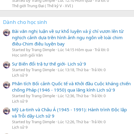
Started by Trang Dimple
Lúc 12:10 Hôm qua
Trả lời: 0
Thế giới Trung Đại ( Thế kỷ V - XVI )
Dành cho học sinh
Bài văn nghị luận về sự khổ luyện và ý chí vươn lên từ
nghịch cảnh dựa trên hình ảnh ngụ ngôn về loài chim
điêu-Chim điêu luyện bay
Started by Trang Dimple
Lúc 14:15 Hôm qua
Trả lời: 0
Học sinh giỏi Văn
Sự Biến đổi trậ tự thế giới- Lịch sử 9
Started by Trang Dimple
Lúc 13:18, Thứ ba
Trả lời: 0
Lịch sử 9
Phân tích Bối cảnh Quốc tế và Khởi đầu Cuộc kháng chiến
chống Pháp (1946 - 1950) qua lăng kính Lịch sử 9
Started by Trang Dimple
Lúc 12:36, Thứ ba
Trả lời: 0
Lịch sử 9
Mỹ La-tinh và Châu Á (1945 - 1991): Hành trình Độc lập
và Trỗi dậy-Lịch sử 9
Started by Trang Dimple
Lúc 12:26, Thứ ba
Trả lời: 0
Lịch sử 9