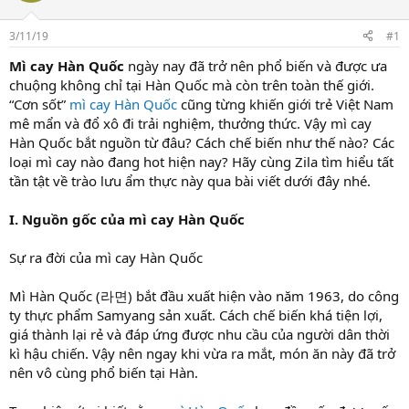
t
a
r
3/11/19
#1
t
Mì cay Hàn Quốc
ngày nay đã trở nên phổ biến và được ưa
e
chuộng không chỉ tại Hàn Quốc mà còn trên toàn thế giới.
r
“Cơn sốt”
mì cay Hàn Quốc
cũng từng khiến giới trẻ Việt Nam
mê mẩn và đổ xô đi trải nghiệm, thưởng thức. Vậy mì cay
Hàn Quốc bắt nguồn từ đâu? Cách chế biến như thế nào? Các
loại mì cay nào đang hot hiện nay? Hãy cùng Zila tìm hiểu tất
tần tật về trào lưu ẩm thực này qua bài viết dưới đây nhé.
I. Nguồn gốc của mì cay Hàn Quốc
Sự ra đời của mì cay Hàn Quốc
Mì Hàn Quốc (라면) bắt đầu xuất hiện vào năm 1963, do công
ty thực phẩm Samyang sản xuất. Cách chế biến khá tiện lợi,
giá thành lại rẻ và đáp ứng được nhu cầu của người dân thời
kì hậu chiến. Vậy nên ngay khi vừa ra mắt, món ăn
này đã trở
nên vô cùng phổ biến tại Hàn.