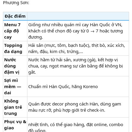
Phượng Sơn:
Đặc điểm
Menu 7
Giống như nhiều quán mì cay Hàn Quốc ở VN,
cấp độ
khách có thể chọn độ cay từ 0 → 7 hoặc tương
cay
đương.
Topping
Hải sản (mực, tôm, bạch tuộc), thịt bò, xúc xích,
đa dạng
nấm, đậu, kim chi, trứng,…
Nước
Nước hầm từ hải sản, xương (gà), kết hợp vị
dùng
chua, cay, ngọt mang sự cân bằng để không bị
đậm vị
gắt.
Sợi mì
mềm —
Chuẩn mì Hàn Quốc, hãng Koreno
dai
Không
Quán được decor phong cách Hàn, dùng gam
gian trẻ
màu rực rỡ, phù hợp giới trẻ check-in.
trung
Phục vụ &
nhiệt tình, có thể giao hàng, đặt online, combo
giao
đồ uống.