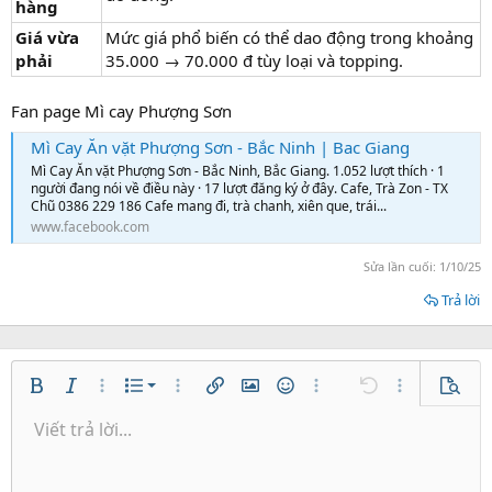
hàng
Giá vừa
Mức giá phổ biến có thể dao động trong khoảng
phải
35.000 → 70.000 đ tùy loại và topping.
Fan page Mì cay Phượng Sơn
Mì Cay Ăn vặt Phượng Sơn - Bắc Ninh | Bac Giang
Mì Cay Ăn vặt Phượng Sơn - Bắc Ninh, Bắc Giang. 1.052 lượt thích · 1
người đang nói về điều này · 17 lượt đăng ký ở đây. Cafe, Trà Zon - TX
Chũ 0386 229 186 Cafe mang đi, trà chanh, xiên que, trái...
www.facebook.com
Sửa lần cuối:
1/10/25
Trả lời
Danh sách có thứ tự
Bold
In nghiêng
Thêm tùy chọn…
Danh sách
Thêm tùy chọn…
Chèn liên kết
Chèn hình ảnh
Mặt cười
Thêm tùy chọn…
Undo
Thêm tùy ch
Xem tr
Danh sách không có thứ tự
Viết trả lời...
Căn trái
9
Normal
Lưu nháp
Arial
Kích thước
Căn lề
Trích dẫn
Redo
Media
Toggle BB code
Màu chữ
Paragraph format
Insert table
Xóa định dạng
Phông chữ
Insert horizontal line
Bản thảo
Gạch ngang
Spoiler
Gạch chân
Mã
Inline code
Inline spoiler
Thụt lề
10
Xóa bản thảo
Căn giữa
Heading 1
Book Antiqua