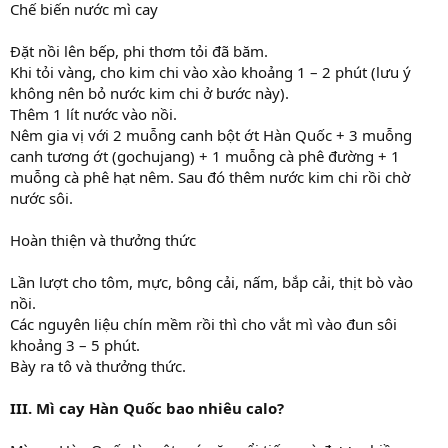
Chế biến nước mì cay
Đặt nồi lên bếp, phi thơm tỏi đã băm.
Khi tỏi vàng, cho kim chi vào xào khoảng 1 – 2 phút (lưu ý
không nên bỏ nước kim chi ở bước này).
Thêm 1 lít nước vào nồi.
Nêm gia vị với 2 muỗng canh bột ớt Hàn Quốc + 3 muỗng
canh tương ớt (gochujang) + 1 muỗng cà phê đường + 1
muỗng cà phê hạt nêm. Sau đó thêm nước kim chi rồi chờ
nước sôi.
Hoàn thiện và thưởng thức
Lần lượt cho tôm, mực, bông cải, nấm, bắp cải, thịt bò vào
nồi.
Các nguyên liệu chín mềm rồi thì cho vắt mì vào đun sôi
khoảng 3 – 5 phút.
Bày ra tô và thưởng thức.
III. Mì cay Hàn Quốc bao nhiêu calo?