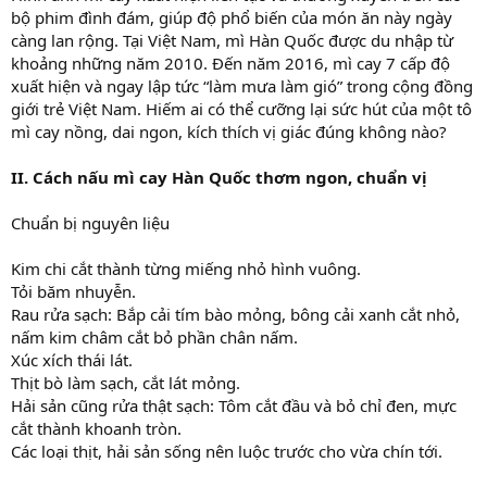
bộ phim đình đám, giúp độ phổ biến của món ăn này ngày
càng lan rộng. Tại Việt Nam, mì Hàn Quốc được du nhập từ
khoảng những năm 2010. Đến năm 2016, mì cay 7 cấp độ
xuất hiện và ngay lập tức “làm mưa làm gió” trong cộng đồng
giới trẻ Việt Nam. Hiếm ai có thể cưỡng lại sức hút của một tô
mì cay nồng, dai ngon, kích thích vị giác đúng không nào?
II. Cách nấu mì cay Hàn Quốc thơm ngon, chuẩn vị
Chuẩn bị nguyên liệu
Kim chi cắt thành từng miếng nhỏ hình vuông.
Tỏi băm nhuyễn.
Rau rửa sạch: Bắp cải tím bào mỏng, bông cải xanh cắt nhỏ,
nấm kim châm cắt bỏ phần chân nấm.
Xúc xích thái lát.
Thịt bò làm sạch, cắt lát mỏng.
Hải sản cũng rửa thật sạch: Tôm cắt đầu và bỏ chỉ đen, mực
cắt thành khoanh tròn.
Các loại thịt, hải sản sống nên luộc trước cho vừa chín tới.