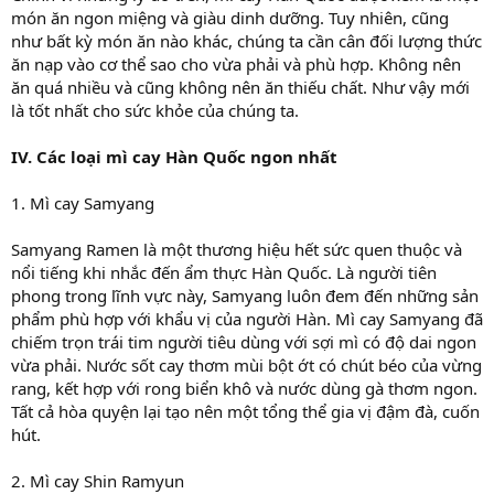
món ăn ngon miệng và giàu dinh dưỡng. Tuy nhiên, cũng
như bất kỳ món ăn nào khác, chúng ta cần cân đối lượng thức
ăn nạp vào cơ thể sao cho vừa phải và phù hợp. Không nên
ăn quá nhiều và cũng không nên ăn thiếu chất. Như vậy mới
là tốt nhất cho sức khỏe của chúng ta.
IV. Các loại mì cay Hàn Quốc ngon nhất
1. Mì cay Samyang
Samyang Ramen là một thương hiệu hết sức quen thuộc và
nổi tiếng khi nhắc đến ẩm thực Hàn Quốc. Là người tiên
phong trong lĩnh vực này, Samyang luôn đem đến những sản
phẩm phù hợp với khẩu vị của người Hàn. Mì cay Samyang đã
chiếm trọn trái tim người tiêu dùng với sợi mì có độ dai ngon
vừa phải. Nước sốt cay thơm mùi bột ớt có chút béo của vừng
rang, kết hợp với rong biển khô và nước dùng gà thơm ngon.
Tất cả hòa quyện lại tạo nên một tổng thể gia vị đậm đà, cuốn
hút.
2. Mì cay Shin Ramyun