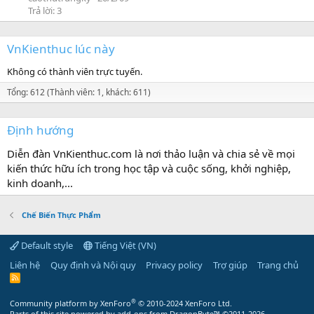
Trả lời: 3
VnKienthuc lúc này
Không có thành viên trực tuyến.
Tổng: 612 (Thành viên: 1, khách: 611)
Định hướng
Diễn đàn VnKienthuc.com là nơi thảo luận và chia sẻ về mọi
kiến thức hữu ích trong học tập và cuộc sống, khởi nghiệp,
kinh doanh,...
Chế Biến Thực Phẩm
Default style
Tiếng Việt (VN)
Liên hệ
Quy định và Nội quy
Privacy policy
Trợ giúp
Trang chủ
R
S
S
®
Community platform by XenForo
© 2010-2024 XenForo Ltd.
Parts of this site powered by
add-ons from DragonByte™
©2011-2026