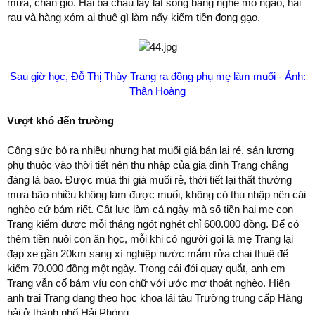
mưa, chắn gió. Hai bà cháu lay lắt sống bằng nghề mò ngao, hái
rau và hàng xóm ai thuê gì làm nấy kiếm tiền đong gạo.
Sau giờ học, Đỗ Thị Thùy Trang ra đồng phụ mẹ làm muối - Ảnh:
Thân Hoàng
Vượt khó đến trường
Công sức bỏ ra nhiều nhưng hạt muối giá bán lại rẻ, sản lượng
phụ thuộc vào thời tiết nên thu nhập của gia đình Trang chẳng
đáng là bao. Được mùa thì giá muối rẻ, thời tiết lại thất thường
mưa bão nhiều không làm được muối, không có thu nhập nên cái
nghèo cứ bám riết. Cật lực làm cả ngày mà số tiền hai mẹ con
Trang kiếm được mỗi tháng ngót nghét chỉ 600.000 đồng. Để có
thêm tiền nuôi con ăn học, mỗi khi có người gọi là mẹ Trang lại
đạp xe gần 20km sang xí nghiệp nước mắm rửa chai thuê để
kiếm 70.000 đồng một ngày. Trong cái đói quay quắt, anh em
Trang vẫn cố bám víu con chữ với ước mơ thoát nghèo. Hiện
anh trai Trang đang theo học khoa lái tàu Trường trung cấp Hàng
hải ở thành phố Hải Phòng.