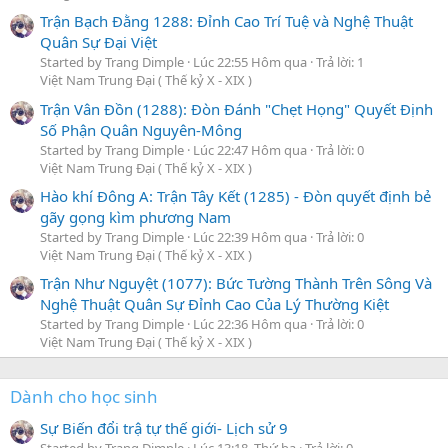
Trận Bạch Đằng 1288: Đỉnh Cao Trí Tuệ và Nghệ Thuật
Quân Sự Đại Việt
Started by Trang Dimple
Lúc 22:55 Hôm qua
Trả lời: 1
Việt Nam Trung Đại ( Thế kỷ X - XIX )
Trận Vân Đồn (1288): Đòn Đánh "Chẹt Họng" Quyết Định
Số Phận Quân Nguyên-Mông
Started by Trang Dimple
Lúc 22:47 Hôm qua
Trả lời: 0
Việt Nam Trung Đại ( Thế kỷ X - XIX )
Hào khí Đông A: Trận Tây Kết (1285) - Đòn quyết định bẻ
gãy gọng kìm phương Nam
Started by Trang Dimple
Lúc 22:39 Hôm qua
Trả lời: 0
Việt Nam Trung Đại ( Thế kỷ X - XIX )
Trận Như Nguyệt (1077): Bức Tường Thành Trên Sông Và
Nghệ Thuật Quân Sự Đỉnh Cao Của Lý Thường Kiệt
Started by Trang Dimple
Lúc 22:36 Hôm qua
Trả lời: 0
Việt Nam Trung Đại ( Thế kỷ X - XIX )
Dành cho học sinh
Sự Biến đổi trậ tự thế giới- Lịch sử 9
Started by Trang Dimple
Lúc 13:18, Thứ ba
Trả lời: 0