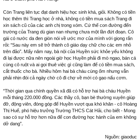
Còn Trang liên tục đạt danh hiệu học sinh khá, giỏi. Không có tiền
học thêm thì Trang học ở nhà, không có tiền mua sách Trang đi
xin sách cũ của các anh chị trong xóm. Cứ thế con đường đến
trường của Trang dù gian nan nhưng chưa một lần đứt đoạn. Cô
gái có nước da đen giòn nói về ước mơ của mình với giọng rắn
rỏi: “Sau này em sẽ trở thành cô giáo dạy chữ cho các em nhỏ
trên đảo”. Mấy năm nay, bà nội của Huyền sức khỏe yếu không
đi lại được nữa nên ngoài giờ học Huyền phải đi mò ngao, bán cá
cùng cô ruột và ai gọi thuê việc gì cũng làm để có tiền mua sách,
cắt thuốc cho bà. Nhiều hôm hai bà cháu cùng ốm nhưng vẫn
phải nhịn đói cả ngày chờ cô đi chợ về mới có gạo nấu cơm.
“Thời gian qua chính quyền xã đã có hỗ trợ hai bà cháu Huyền
mỗi tháng 220.000 đồng. Các thầy cô, bạn bè thường xuyên giúp
đỡ, động viên, đóng góp để Huyền vượt qua khó khăn - cô Hoàng
Thị Huế, phó hiệu trưởng Trường THCS Cát Hải, cho biết - Mong
sao có sự hỗ trợ hơn nữa để con đường học hành của em không
dở dang”.
Nguồn: giaoduc