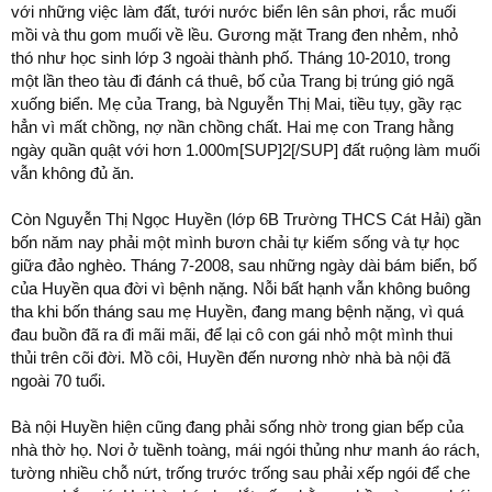
với những việc làm đất, tưới nước biển lên sân phơi, rắc muối
mồi và thu gom muối về lều. Gương mặt Trang đen nhẻm, nhỏ
thó như học sinh lớp 3 ngoài thành phố. Tháng 10-2010, trong
một lần theo tàu đi đánh cá thuê, bố của Trang bị trúng gió ngã
xuống biển. Mẹ của Trang, bà Nguyễn Thị Mai, tiều tụy, gầy rạc
hẳn vì mất chồng, nợ nần chồng chất. Hai mẹ con Trang hằng
ngày quần quật với hơn 1.000m[SUP]2[/SUP] đất ruộng làm muối
vẫn không đủ ăn.
Còn Nguyễn Thị Ngọc Huyền (lớp 6B Trường THCS Cát Hải) gần
bốn năm nay phải một mình bươn chải tự kiếm sống và tự học
giữa đảo nghèo. Tháng 7-2008, sau những ngày dài bám biển, bố
của Huyền qua đời vì bệnh nặng. Nỗi bất hạnh vẫn không buông
tha khi bốn tháng sau mẹ Huyền, đang mang bệnh nặng, vì quá
đau buồn đã ra đi mãi mãi, để lại cô con gái nhỏ một mình thui
thủi trên cõi đời. Mồ côi, Huyền đến nương nhờ nhà bà nội đã
ngoài 70 tuổi.
Bà nội Huyền hiện cũng đang phải sống nhờ trong gian bếp của
nhà thờ họ. Nơi ở tuềnh toàng, mái ngói thủng như manh áo rách,
tường nhiều chỗ nứt, trống trước trống sau phải xếp ngói để che