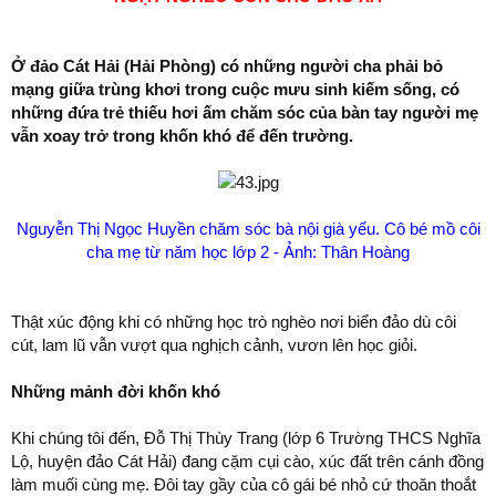
r
t
e
Ở đảo Cát Hải (Hải Phòng) có những người cha phải bỏ
r
mạng giữa trùng khơi trong cuộc mưu sinh kiếm sống, có
những đứa trẻ thiếu hơi ấm chăm sóc của bàn tay người mẹ
vẫn xoay trở trong khốn khó để đến trường.
Nguyễn Thị Ngọc Huyền chăm sóc bà nội già yếu. Cô bé mồ côi
cha mẹ từ năm học lớp 2 - Ảnh: Thân Hoàng
Thật xúc động khi có những học trò nghèo nơi biển đảo dù côi
cút, lam lũ vẫn vượt qua nghịch cảnh, vươn lên học giỏi.
Những mảnh đời khốn khó
Khi chúng tôi đến, Đỗ Thị Thùy Trang (lớp 6 Trường THCS Nghĩa
Lộ, huyện đảo Cát Hải) đang cặm cụi cào, xúc đất trên cánh đồng
làm muối cùng mẹ. Đôi tay gầy của cô gái bé nhỏ cứ thoăn thoắt