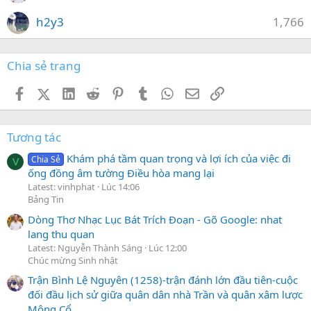
h2y3
1,766
Chia sẻ trang
Facebook
X (Twitter)
LinkedIn
Reddit
Pinterest
Tumblr
WhatsApp
Email
Link
Tương tác
Khám phá tầm quan trọng và lợi ích của việc đi
Chia Sẻ
V
ống đồng âm tường Điều hòa mang lại
Latest: vinhphat
Lúc 14:06
Bảng Tin
Dòng Thơ Nhạc Lục Bát Trích Đoạn - Gõ Google: nhat
lang thu quan
Latest: Nguyễn Thành Sáng
Lúc 12:00
Chúc mừng Sinh nhật
Trận Bình Lệ Nguyên (1258)-trận đánh lớn đầu tiên-cuộc
đối đầu lịch sử giữa quân dân nhà Trần và quân xâm lược
Mông Cổ