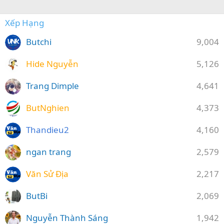
Xếp Hạng
Butchi
9,004
Hide Nguyễn
5,126
Trang Dimple
4,641
ButNghien
4,373
Thandieu2
4,160
ngan trang
2,579
Văn Sử Địa
2,217
ButBi
2,069
Nguyễn Thành Sáng
1,942