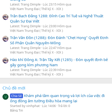
Latest: Trang Dimple
Lúc 23:15 Hôm qua
Việt Nam Trung Đại ( Thế kỷ X - XIX )
Trận Bạch Đằng 1288: Đỉnh Cao Trí Tuệ và Nghệ Thuật
Quân Sự Đại Việt
Latest: Trang Dimple
Lúc 23:00 Hôm qua
Việt Nam Trung Đại ( Thế kỷ X - XIX )
Trận Vân Đồn (1288): Đòn Đánh "Chẹt Họng" Quyết Định
Số Phận Quân Nguyên-Mông
Latest: Trang Dimple
Lúc 22:47 Hôm qua
Việt Nam Trung Đại ( Thế kỷ X - XIX )
Hào khí Đông A: Trận Tây Kết (1285) - Đòn quyết định bẻ
gãy gọng kìm phương Nam
Latest: Trang Dimple
Lúc 22:39 Hôm qua
Việt Nam Trung Đại ( Thế kỷ X - XIX )
Chủ đề mới
Khám phá tầm quan trọng và lợi ích của việc đi
Chia Sẻ
V
ống đồng âm tường Điều hòa mang lại
Started by vinhphat
Lúc 14:06
Trả lời: 0
Bảng Tin