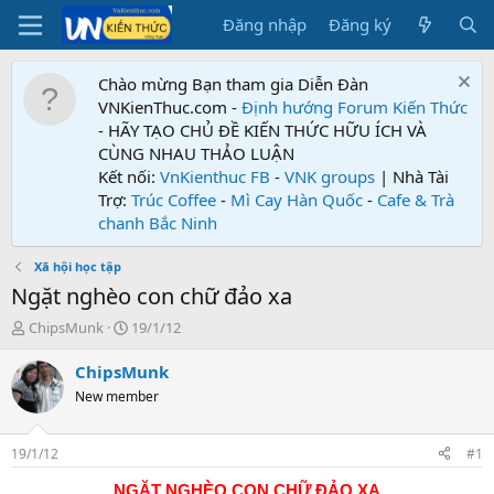
Đăng nhập
Đăng ký
Chào mừng Bạn tham gia Diễn Đàn
VNKienThuc.com -
Định hướng Forum
Kiến Thức
- HÃY TẠO CHỦ ĐỀ KIẾN THỨC HỮU ÍCH VÀ
CÙNG NHAU THẢO LUẬN
Kết nối:
VnKienthuc FB
-
VNK groups
| Nhà Tài
Trợ:
Trúc Coffee
-
Mì Cay Hàn Quốc
-
Cafe & Trà
chanh Bắc Ninh
Xã hội học tập
Ngặt nghèo con chữ đảo xa
T
N
ChipsMunk
19/1/12
h
g
r
à
ChipsMunk
e
y
New member
a
g
d
ử
s
i
19/1/12
#1
t
a
NGẶT NGHÈO CON CHỮ ĐẢO XA