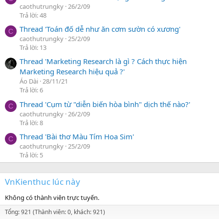
caothutrungky
26/2/09
Trả lời: 48
Thread 'Toán đố dễ như ăn cơm sườn có xương'
C
caothutrungky
25/2/09
Trả lời: 13
Thread 'Marketing Research là gì ? Cách thực hiện
Marketing Research hiệu quả ?'
Áo Dài
28/11/21
Trả lời: 6
Thread 'Cụm từ "diễn biến hòa bình" dịch thế nào?'
C
caothutrungky
26/2/09
Trả lời: 8
Thread 'Bài thơ Màu Tím Hoa Sim'
C
caothutrungky
25/2/09
Trả lời: 5
VnKienthuc lúc này
Không có thành viên trực tuyến.
Tổng: 921 (Thành viên: 0, khách: 921)