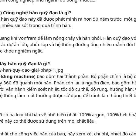
) Công nghệ hàn quỹ đạo là gì?
hàn quỹ đạo này đã được phát minh ra hơn 50 năm trước, một g
 nhiều sai sót trong quá trình hàn.
uang khí vonfram để làm nóng chảy và hàn phôi. Hàn quỹ đạo v
ác dự án lớn, phức tạp và hệ thống đường ống nhiều mảnh đòi h
ức khỏe nghiêm ngặt.
áy hàn quỹ đạo là gì?
elding machine
) bao gồm hai thành phần. Bộ phận chính là bộ đ
y 360 độ quanh mối hàn. Phần còn lại là nguồn điện, bao gồm hệ
ời vận hành kiểm soát nhiệt, tốc độ cụ thể, độ rung, hướng hàn, v
hệ thống làm mát thường được sử dụng để tránh làm hỏng thiết b
G có ba loại khí bảo vệ phổ biến nhất: 100% argon, 100% heli ho
 vệ này có thể được sử dụng trên mọi chất liệu.
 nhất cho công việc hàn của bạn, hãy xem xét chi phí, nhiệt độ cần