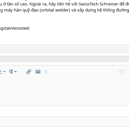
ở tần số cao. Ngoài ra, hãy liên hệ với SwissTech Schreiner để đ
ằng máy hàn quỹ đạo (orbital welder) và xây dựng hệ thống đường
ngstainlesssteel
trái
mal
Danh sách có thứ tự
n…
ách
ăn lề
Paragraph format
Chèn liên kết
Chèn hình ảnh
Thêm tùy chọn…
Undo
T
 giữa
ading 1
Danh sách không có thứ tự
áp
zontal line
de
er
e spoiler
Mã
phải
Thụt lề
 thảo
ading 2
fy text
Tăng lề
ding 3
n