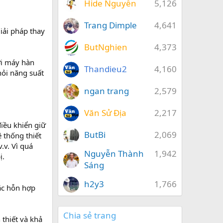
Hide Nguyễn
5,126
Trang Dimple
4,641
iải pháp thay
ButNghien
4,373
ới máy hàn
Thandieu2
4,160
ỏi năng suất
ngan trang
2,579
Văn Sử Địa
2,217
iều khiển giữ
ButBi
2,069
 thống thiết
.v. Vì quá
Nguyễn Thành
1,942
ị.
Sáng
h2y3
1,766
ặc hỗn hợp
Chia sẻ trang
 thiết và khả