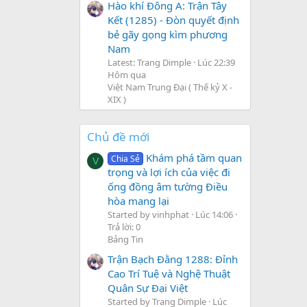
Hào khí Đông A: Trận Tây
Kết (1285) - Đòn quyết định
bẻ gãy gọng kìm phương
Nam
Latest: Trang Dimple
Lúc 22:39
Hôm qua
Việt Nam Trung Đại ( Thế kỷ X -
XIX )
Chủ đề mới
Khám phá tầm quan
Chia Sẻ
V
trọng và lợi ích của việc đi
ống đồng âm tường Điều
hòa mang lại
Started by vinhphat
Lúc 14:06
Trả lời: 0
Bảng Tin
Trận Bạch Đằng 1288: Đỉnh
Cao Trí Tuệ và Nghệ Thuật
Quân Sự Đại Việt
Started by Trang Dimple
Lúc