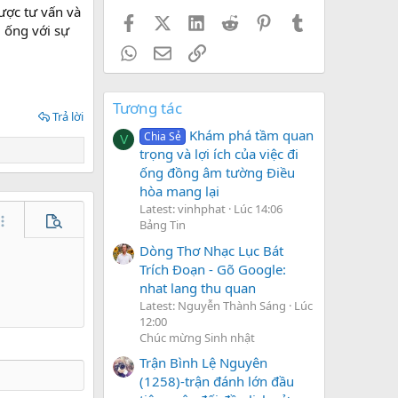
ược tư vấn và
Facebook
X (Twitter)
LinkedIn
Reddit
Pinterest
Tumblr
 ống với sự
WhatsApp
Email
Link
Tương tác
Trả lời
Khám phá tầm quan
Chia Sẻ
V
trọng và lợi ích của việc đi
ống đồng âm tường Điều
hòa mang lại
Latest: vinhphat
Lúc 14:06
Bảng Tin
hêm tùy chọn…
Xem trước
Dòng Thơ Nhạc Lục Bát
Trích Đoạn - Gõ Google:
nhat lang thu quan
Latest: Nguyễn Thành Sáng
Lúc
12:00
Chúc mừng Sinh nhật
Trận Bình Lệ Nguyên
(1258)-trận đánh lớn đầu