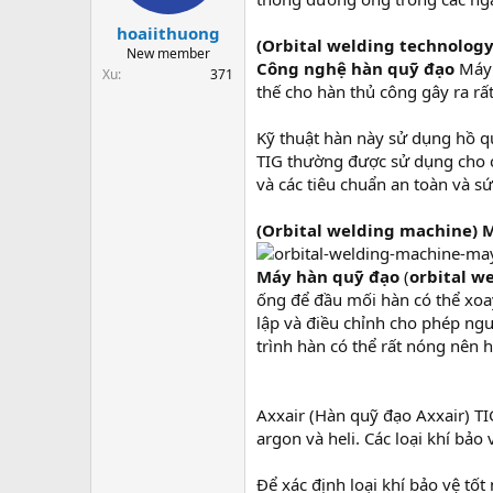
t
a
hoaiithuong
(Orbital welding technology
r
New member
Công nghệ hàn quỹ đạo
Máy 
t
Xu
371
e
thế cho hàn thủ công gây ra rất
r
Kỹ thuật hàn này sử dụng hồ q
TIG thường được sử dụng cho c
và các tiêu chuẩn an toàn và s
(Orbital welding machine) M
Máy hàn quỹ đạo
(
orbital w
ống để đầu mối hàn có thể xoa
lập và điều chỉnh cho phép ngư
trình hàn có thể rất nóng nên 
Axxair (Hàn quỹ đạo Axxair) TI
argon và heli. Các loại khí bảo
Để xác định loại khí bảo vệ tốt