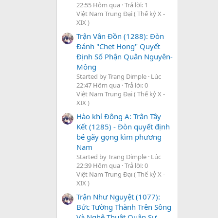
22:55 Hôm qua
Trả lời: 1
Việt Nam Trung Đại ( Thế kỷ X -
XIX )
Trận Vân Đồn (1288): Đòn
Đánh "Chẹt Họng" Quyết
Định Số Phận Quân Nguyên-
Mông
Started by Trang Dimple
Lúc
22:47 Hôm qua
Trả lời: 0
Việt Nam Trung Đại ( Thế kỷ X -
XIX )
Hào khí Đông A: Trận Tây
Kết (1285) - Đòn quyết định
bẻ gãy gọng kìm phương
Nam
Started by Trang Dimple
Lúc
22:39 Hôm qua
Trả lời: 0
Việt Nam Trung Đại ( Thế kỷ X -
XIX )
Trận Như Nguyệt (1077):
Bức Tường Thành Trên Sông
Và Nghệ Thuật Quân Sự