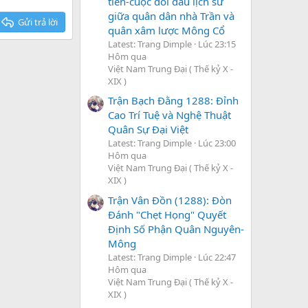
tiên-cuộc đối đầu lịch sử
giữa quân dân nhà Trần và
Gửi trả lời
quân xâm lược Mông Cổ
Latest: Trang Dimple
Lúc 23:15
Hôm qua
Việt Nam Trung Đại ( Thế kỷ X -
XIX )
Trận Bạch Đằng 1288: Đỉnh
Cao Trí Tuệ và Nghệ Thuật
Quân Sự Đại Việt
Latest: Trang Dimple
Lúc 23:00
Hôm qua
Việt Nam Trung Đại ( Thế kỷ X -
XIX )
Trận Vân Đồn (1288): Đòn
Đánh "Chẹt Họng" Quyết
Định Số Phận Quân Nguyên-
Mông
Latest: Trang Dimple
Lúc 22:47
Hôm qua
Việt Nam Trung Đại ( Thế kỷ X -
XIX )