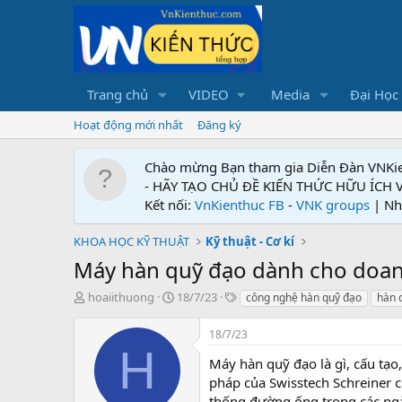
Trang chủ
VIDEO
Media
Đại Học
Hoạt động mới nhất
Đăng ký
Chào mừng Bạn tham gia Diễn Đàn VNKi
- HÃY TẠO CHỦ ĐỀ KIẾN THỨC HỮU ÍCH
Kết nối:
VnKienthuc FB
-
VNK groups
| Nh
KHOA HỌC KỸ THUẬT
Kỹ thuật - Cơ kí
Máy hàn quỹ đạo dành cho doa
T
N
T
hoaiithuong
18/7/23
công nghệ hàn quỹ đạo
hàn 
h
g
ừ
r
à
k
18/7/23
e
y
h
H
a
g
ó
Máy hàn quỹ đạo là gì, cấu tạo
d
ử
a
pháp của Swisstech Schreiner 
s
i
thống đường ống trong các ngà