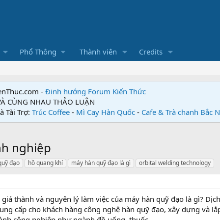
Phổ Thông
Thành viên
Credits
enThuc.com -
Định hướng Forum
Kiến Thức
 VÀ CÙNG NHAU THẢO LUẬN
à Tài Trợ:
Trúc Coffee
-
Mì Cay Hàn Quốc
-
Cafe & Trà chanh Bắc 
nh nghiệp
quỹ đạo
hồ quang khí
máy hàn quỹ đạo là gì
orbital welding technology
, giá thành và nguyên lý làm việc của máy hàn quỹ đạo là gì? Dịch
cung cấp cho khách hàng công nghệ hàn quỹ đạo, xây dựng và lắp
nh công nghiệp như ngành đồ uống. thuốc,...