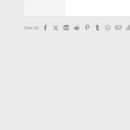
Trebuchet MS
Verdana
Facebook
X (Twitter)
LinkedIn
Reddit
Pinterest
Tumblr
WhatsAp
Emai
Chia sẻ: