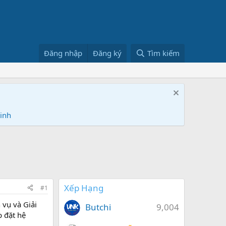
Đăng nhập
Đăng ký
Tìm kiếm
Ninh
Xếp Hạng
#1
 vụ và Giải
Butchi
9,004
 đặt hệ