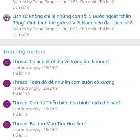
Started by Trang Dimple
Lúc 11:53, Chủ nhật
Trả lời: 0
Lịch sử 8
Lịch sử không chỉ là những con số: 5 Bước ngoặt "chấn
động" định hình thế giới và Việt Nam hiện đại- Lịch sử 8
Started by Trang Dimple
Lúc 10:32, Chủ nhật
Trả lời: 0
Lịch sử 8
Trending content
Thread 'Có ai biết nhiều về trọng âm không?'
C
caothutrungky
26/2/09
Trả lời: 48
Thread 'Toán đố dễ như ăn cơm sườn có xương'
C
caothutrungky
25/2/09
Trả lời: 13
Thread 'Cụm từ "diễn biến hòa bình" dịch thế nào?'
C
caothutrungky
26/2/09
Trả lời: 8
Thread 'Bài thơ Màu Tím Hoa Sim'
C
caothutrungky
25/2/09
Trả lời: 5