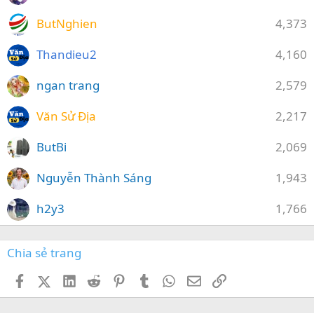
ButNghien
4,373
Thandieu2
4,160
ngan trang
2,579
Văn Sử Địa
2,217
ButBi
2,069
Nguyễn Thành Sáng
1,943
h2y3
1,766
Chia sẻ trang
Facebook
X (Twitter)
LinkedIn
Reddit
Pinterest
Tumblr
WhatsApp
Email
Link