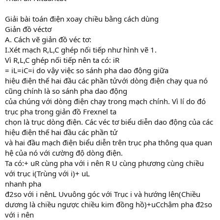
Giải bài toán điện xoay chiều bằng cách dùng
Giản đồ véctơ
A. Cách vẽ giản đồ véc tơ:
I.Xét mạch R,L,C ghép nối tiếp như hình vẽ 1.
Vì R,L,C ghép nối tiếp nên ta có: iR
= iL=iC=i do vậy việc so sánh pha dao động giữa
hiệu điện thế hai đầu các phần tửvới dòng điện chạy qua nó
cũng chính là so sánh pha dao động
của chúng với dòng điện chạy trong mạch chính. Vì lí do đó
trục pha trong giản đồ Frexnel ta
chọn là trục dòng điện. Các véc tơ biểu diễn dao động của các
hiệu điện thế hai đầu các phần tử
và hai đầu mạch điện biểu diễn trên trục pha thông qua quan
hệ của nó với cường độ dòng điện.
Ta có:+ uR cùng pha với i nên R U cùng phương cùng chiều
với trục i(Trùng với i)+ uL
nhanh pha
đ2so với i nênL Uvuông góc với Trục i và hướng lên(Chiều
dương là chiều ngược chiều kim đồng hồ)+uCchậm pha đ2so
với i nên