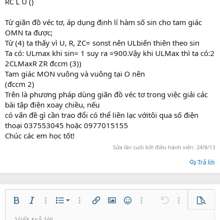
RC L U ()
Từ giãn đồ véc tơ, áp dụng định lí hàm số sin cho tam giác
OMN ta được;
Từ (4) ta thấy vì U, R, ZC= sonst nên ULbiến thiên theo sin
Ta có: ULmax khi sin= 1 suy ra =900.Vậy khi ULMax thì ta có:2
2CLMaxR ZR đccm (3))
Tam giác MON vuông và vuông tại O nên
(đccm 2)
Trên là phương pháp dùng giãn đồ véc tơ trong việc giải các
bài tập điện xoay chiều, nếu
có vấn đề gì cần trao đổi có thể liên lạc vớitôi qua số điện
thoại 037553045 hoặc 0977015155
Chúc các em học tốt!
Sửa lần cuối bởi điều hành viên:
24/8/13
Trả lời
Danh sách có thứ tự
Bold
In nghiêng
Thêm tùy chọn…
Danh sách
Thêm tùy chọn…
Chèn liên kết
Chèn hình ảnh
Mặt cười
Thêm tùy chọn…
Undo
Thêm tùy ch
Xem tr
Danh sách không có thứ tự