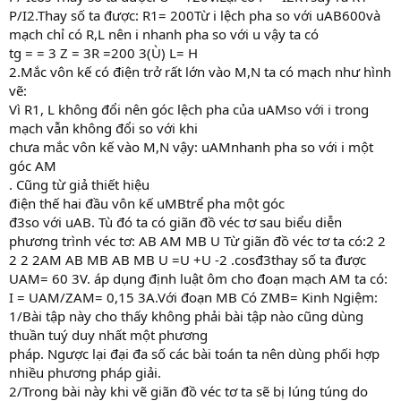
P/I2.Thay số ta được: R1= 200Từ i lệch pha so với uAB600và
mạch chỉ có R,L nên i nhanh pha so với u vậy ta có
tg = = 3 Z = 3R =200 3(Ù) L= H
2.Mắc vôn kế có điện trở rất lớn vào M,N ta có mạch như hình
vẽ:
Vì R1, L không đổi nên góc lệch pha của uAMso với i trong
mạch vẫn không đổi so với khi
chưa mắc vôn kế vào M,N vậy: uAMnhanh pha so với i một
góc AM
. Cũng từ giả thiết hiệu
điện thế hai đầu vôn kế uMBtrể pha một góc
đ3so với uAB. Tù đó ta có giãn đồ véc tơ sau biểu diễn
phương trình véc tơ: AB AM MB U Từ giãn đồ véc tơ ta có:2 2
2 2 2AM AB MB AB MB U =U +U -2 .cosđ3thay số ta được
UAM= 60 3V. áp dụng định luật ôm cho đoạn mạch AM ta có:
I = UAM/ZAM= 0,15 3A.Với đoạn MB Có ZMB= Kinh Ngiệm:
1/Bài tập này cho thấy không phải bài tập nào cũng dùng
thuần tuý duy nhất một phương
pháp. Ngược lại đại đa số các bài toán ta nên dùng phối hợp
nhiều phương pháp giải.
2/Trong bài này khi vẽ giãn đồ véc tơ ta sẽ bị lúng túng do