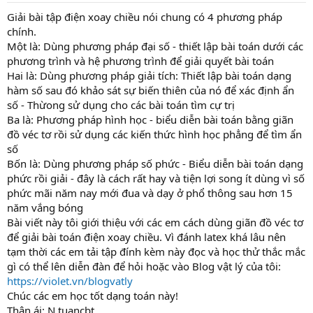
t
a
Giải bài tập điện xoay chiều nói chung có 4 phương pháp
r
chính.
t
Một là: Dùng phương pháp đại số - thiết lập bài toán dưới các
e
phương trình và hệ phương trình để giải quyết bài toán
r
Hai là: Dùng phương pháp giải tích: Thiết lập bài toán dạng
hàm số sau đó khảo sát sự biến thiên của nó để xác định ẩn
số - Thừong sử dụng cho các bài toán tìm cự trị
Ba là: Phương pháp hình học - biểu diễn bài toán bằng giãn
đồ véc tơ rồi sử dụng các kiến thức hình học phẳng để tìm ẩn
số
Bốn là: Dùng phương pháp số phức - Biểu diễn bài toán dạng
phức rồi giải - đây là cách rất hay và tiện lợi song ít dùng vì số
phức mãi năm nay mới đua và dạy ở phổ thông sau hơn 15
năm vắng bóng
Bài viết này tôi giới thiệu với các em cách dùng giãn đồ véc tơ
để giải bài toán điện xoay chiều. Vì đánh latex khá lâu nên
tạm thời các em tải tập đính kèm này đọc và học thử thắc mắc
gì có thể lên diễn đàn để hỏi hoặc vào Blog vật lý của tôi:
https://violet.vn/blogvatly
Chúc các em học tốt dạng toán này!
Thân ái: N.tuancbt