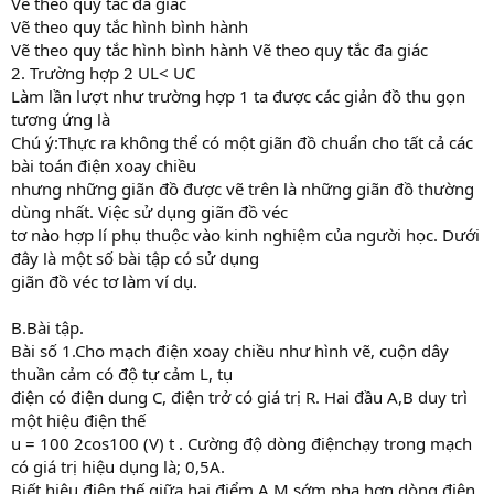
Vẽ theo quy tắc đa giác
Vẽ theo quy tắc hình bình hành
Vẽ theo quy tắc hình bình hành Vẽ theo quy tắc đa giác
2. Trường hợp 2 UL< UC
Làm lần lượt như trường hợp 1 ta được các giản đồ thu gọn
tương ứng là
Chú ý:Thực ra không thể có một giãn đồ chuẩn cho tất cả các
bài toán điện xoay chiều
nhưng những giãn đồ được vẽ trên là những giãn đồ thường
dùng nhất. Việc sử dụng giãn đồ véc
tơ nào hợp lí phụ thuộc vào kinh nghiệm của người học. Dưới
đây là một số bài tập có sử dụng
giãn đồ véc tơ làm ví dụ.
B.Bài tập.
Bài số 1.Cho mạch điện xoay chiều như hình vẽ, cuộn dây
thuần cảm có độ tự cảm L, tụ
điện có điện dung C, điện trở có giá trị R. Hai đầu A,B duy trì
một hiệu điện thế
u = 100 2cos100 (V) t . Cường độ dòng điệnchạy trong mạch
có giá trị hiệu dụng là; 0,5A.
Biết hiệu điện thế giữa hai điểm A,M sớm pha hơn dòng điện