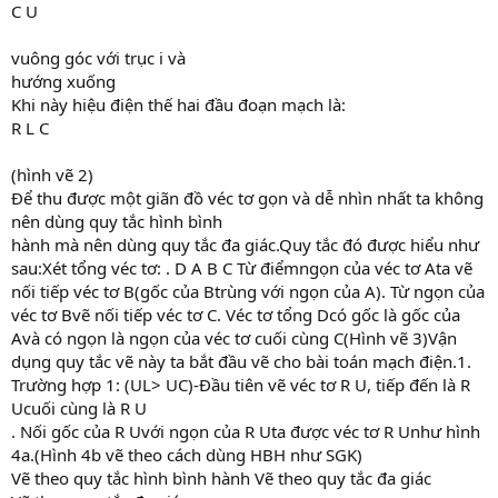
C U
vuông góc với trục i và
hướng xuống
Khi này hiệu điện thế hai đầu đoạn mạch là:
R L C
(hình vẽ 2)
Để thu được một giãn đồ véc tơ gọn và dễ nhìn nhất ta không
nên dùng quy tắc hình bình
hành mà nên dùng quy tắc đa giác.Quy tắc đó được hiểu như
sau:Xét tổng véc tơ: . D A B C Từ điểmngọn của véc tơ Ata vẽ
nối tiếp véc tơ B(gốc của Btrùng với ngọn của A). Từ ngọn của
véc tơ Bvẽ nối tiếp véc tơ C. Véc tơ tổng Dcó gốc là gốc của
Avà có ngọn là ngọn của véc tơ cuối cùng C(Hình vẽ 3)Vận
dụng quy tắc vẽ này ta bắt đầu vẽ cho bài toán mạch điện.1.
Trường hợp 1: (UL> UC)-Đầu tiên vẽ véc tơ R U, tiếp đến là R
Ucuối cùng là R U
. Nối gốc của R Uvới ngọn của R Uta được véc tơ R Unhư hình
4a.(Hình 4b vẽ theo cách dùng HBH như SGK)
Vẽ theo quy tắc hình bình hành Vẽ theo quy tắc đa giác