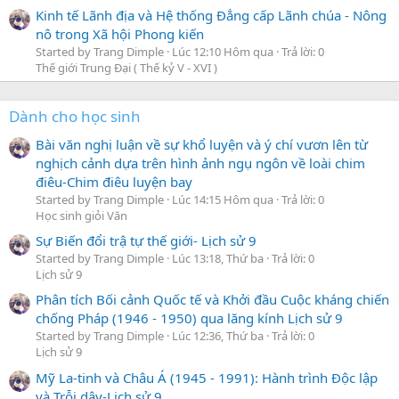
Kinh tế Lãnh địa và Hệ thống Đẳng cấp Lãnh chúa - Nông
nô trong Xã hội Phong kiến
Started by Trang Dimple
Lúc 12:10 Hôm qua
Trả lời: 0
Thế giới Trung Đại ( Thế kỷ V - XVI )
Dành cho học sinh
Bài văn nghị luận về sự khổ luyện và ý chí vươn lên từ
nghịch cảnh dựa trên hình ảnh ngụ ngôn về loài chim
điêu-Chim điêu luyện bay
Started by Trang Dimple
Lúc 14:15 Hôm qua
Trả lời: 0
Học sinh giỏi Văn
Sự Biến đổi trậ tự thế giới- Lịch sử 9
Started by Trang Dimple
Lúc 13:18, Thứ ba
Trả lời: 0
Lịch sử 9
Phân tích Bối cảnh Quốc tế và Khởi đầu Cuộc kháng chiến
chống Pháp (1946 - 1950) qua lăng kính Lịch sử 9
Started by Trang Dimple
Lúc 12:36, Thứ ba
Trả lời: 0
Lịch sử 9
Mỹ La-tinh và Châu Á (1945 - 1991): Hành trình Độc lập
và Trỗi dậy-Lịch sử 9