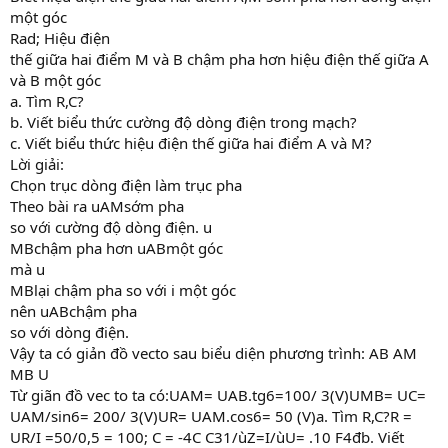
một góc
Rad; Hiệu điện
thế giữa hai điểm M và B chậm pha hơn hiệu điện thế giữa A
và B một góc
a. Tìm R,C?
b. Viết biểu thức cường độ dòng điện trong mạch?
c. Viết biểu thức hiệu điện thế giữa hai điểm A và M?
Lời giải:
Chọn trục dòng điện làm trục pha
Theo bài ra uAMsớm pha
so với cường độ dòng điện. u
MBchậm pha hơn uABmột góc
mà u
MBlại chậm pha so với i một góc
nên uABchậm pha
so với dòng điện.
Vậy ta có giản đồ vecto sau biểu diện phương trình: AB AM
MB U
Từ giãn đồ vec to ta có:UAM= UAB.tg6=100/ 3(V)UMB= UC=
UAM/sin6= 200/ 3(V)UR= UAM.cos6= 50 (V)a. Tìm R,C?R =
UR/I =50/0,5 = 100; C = -4C C31/ùZ=I/ùU= .10 F4đb. Viết