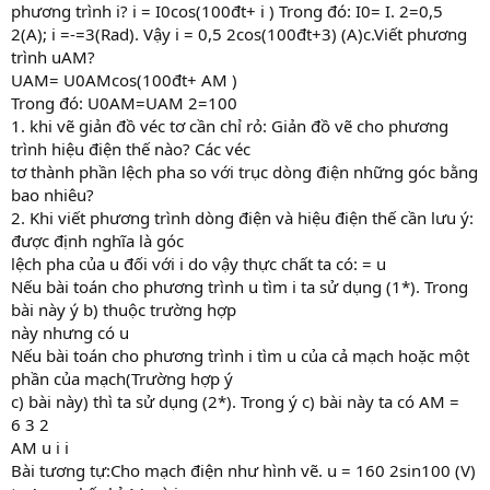
phương trình i? i = I0cos(100đt+ i ) Trong đó: I0= I. 2=0,5
2(A); i =-=3(Rad). Vậy i = 0,5 2cos(100đt+3) (A)c.Viết phương
trình uAM?
UAM= U0AMcos(100đt+ AM )
Trong đó: U0AM=UAM 2=100
1. khi vẽ giản đồ véc tơ cần chỉ rỏ: Giản đồ vẽ cho phương
trình hiệu điện thế nào? Các véc
tơ thành phần lệch pha so với trục dòng điện những góc bằng
bao nhiêu?
2. Khi viết phương trình dòng điện và hiệu điện thế cần lưu ý:
được định nghĩa là góc
lệch pha của u đối với i do vậy thực chất ta có: = u
Nếu bài toán cho phương trình u tìm i ta sử dụng (1*). Trong
bài này ý b) thuộc trường hợp
này nhưng có u
Nếu bài toán cho phương trình i tìm u của cả mạch hoặc một
phần của mạch(Trường hợp ý
c) bài này) thì ta sử dụng (2*). Trong ý c) bài này ta có AM =
6 3 2
AM u i i
Bài tương tự:Cho mạch điện như hình vẽ. u = 160 2sin100 (V)