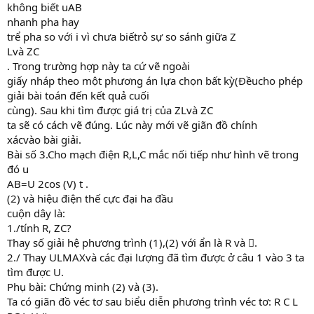
không biết uAB
nhanh pha hay
trể pha so với i vì chưa biếtrỏ sự so sánh giữa Z
Lvà ZC
. Trong trường hợp này ta cứ vẽ ngoài
giấy nháp theo một phương án lựa chọn bất kỳ(Đềucho phép
giải bài toán đến kết quả cuối
cùng). Sau khi tìm được giá trị của ZLvà ZC
ta sẽ có cách vẽ đúng. Lúc này mới vẽ giãn đồ chính
xácvào bài giải.
Bài số 3.Cho mạch điện R,L,C mắc nối tiếp như hình vẽ trong
đó u
AB=U 2cos (V) t .
(2) và hiệu điện thế cực đại ha đầu
cuộn dây là:
1./tính R, ZC?
Thay số giải hệ phương trình (1),(2) với ẩn là R và .
2./ Thay ULMAXvà các đại lượng đã tìm được ở câu 1 vào 3 ta
tìm được U.
Phụ bài: Chứng minh (2) và (3).
Ta có giãn đồ véc tơ sau biểu diễn phương trình véc tơ: R C L