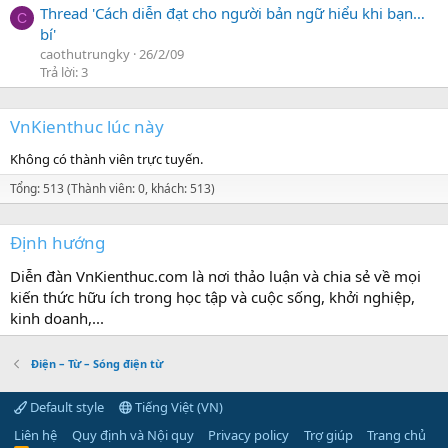
Thread 'Cách diễn đạt cho người bản ngữ hiểu khi bạn…
C
bí'
caothutrungky
26/2/09
Trả lời: 3
VnKienthuc lúc này
Không có thành viên trực tuyến.
Tổng: 513 (Thành viên: 0, khách: 513)
Định hướng
Diễn đàn VnKienthuc.com là nơi thảo luận và chia sẻ về mọi
kiến thức hữu ích trong học tập và cuộc sống, khởi nghiệp,
kinh doanh,...
Điện – Từ – Sóng điện từ
Default style
Tiếng Việt (VN)
Liên hệ
Quy định và Nội quy
Privacy policy
Trợ giúp
Trang chủ