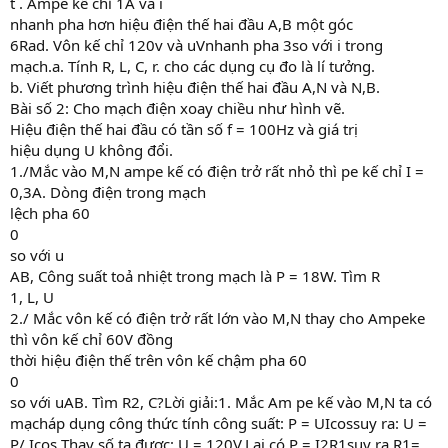
t . Ampe kế chỉ 1A và i
nhanh pha hơn hiệu điện thế hai đầu A,B một góc
6Rad. Vôn kế chỉ 120v và uVnhanh pha 3so với i trong
mạch.a. Tính R, L, C, r. cho các dụng cụ đo là lí tưởng.
b. Viết phương trình hiệu điện thế hai đầu A,N và N,B.
Bài số 2: Cho mạch điện xoay chiều như hình vẽ.
Hiệu điện thế hai đầu có tần số f = 100Hz và giá trị
hiệu dụng U không đổi.
1./Mắc vào M,N ampe kế có điện trở rất nhỏ thì pe kế chỉ I =
0,3A. Dòng điện trong mạch
lệch pha 60
0
so với u
AB, Công suất toả nhiệt trong mạch là P = 18W. Tìm R
1, L, U
2./ Mắc vôn kế có điện trở rất lớn vào M,N thay cho Ampeke
thì vôn kế chỉ 60V đồng
thời hiệu điện thế trên vôn kế chậm pha 60
0
so với uAB. Tìm R2, C?Lời giải:1. Mắc Am pe kế vào M,N ta có
mạcháp dụng công thức tính công suất: P = UIcossuy ra: U =
P/ Icos Thay số ta được: U = 120V.Lại có P = I2R1suy ra R1=