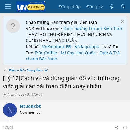
Đăng nhập
Đăng ký
Chào mừng Bạn tham gia Diễn Đàn
VNKienThuc.com -
Định hướng Forum
Kiến Thức
- HÃY TẠO CHỦ ĐỀ KIẾN THỨC HỮU ÍCH VÀ
CÙNG NHAU THẢO LUẬN
Kết nối:
VnKienthuc FB
-
VNK groups
| Nhà Tài
Trợ:
Trúc Coffee
-
Mì Cay Hàn Quốc
-
Cafe & Trà
chanh Bắc Ninh
Điện – Từ – Sóng điện từ
[Lý 12]Cách vẽ và dùng giãn đồ véc tơ trong
việc giải các bài toán điện xoay chiều
T
N
Ntuancbt
1/5/09
h
g
r
à
Ntuancbt
N
e
y
New member
a
g
d
ử
s
i
1/5/09
#1