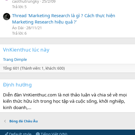
caothutrungky
25/2/09
Trả lời: 5
Thread 'Marketing Research là gì ? Cách thực hiện
Marketing Research hiệu quả ?'
Áo Dài
28/11/21
Trả lời: 6
VnKienthuc lúc này
Trang Dimple
Tổng: 601 (Thành viên: 1, khách: 600)
Định hướng
Diễn đàn VnKienthuc.com là nơi thảo luận và chia sẻ về mọi
kiến thức hữu ích trong học tập và cuộc sống, khởi nghiệp,
kinh doanh,...
Bóng đá Châu Âu
Default style
Tiếng Việt (VN)