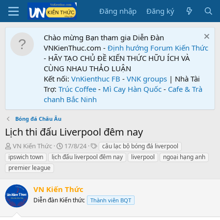
Đăng nhập
Đăng ký
Chào mừng Bạn tham gia Diễn Đàn
VNKienThuc.com -
Định hướng Forum
Kiến Thức
- HÃY TẠO CHỦ ĐỀ KIẾN THỨC HỮU ÍCH VÀ
CÙNG NHAU THẢO LUẬN
Kết nối:
VnKienthuc FB
-
VNK groups
| Nhà Tài
Trợ:
Trúc Coffee
-
Mì Cay Hàn Quốc
-
Cafe & Trà
chanh Bắc Ninh
Bóng đá Châu Âu
Lịch thi đấu Liverpool đêm nay
T
N
T
VN Kiến Thức
17/8/24
câu lạc bộ bóng đá liverpool
h
g
ừ
ipswich town
lịch đấu liverpool đêm nay
liverpool
ngoại hạng anh
r
à
k
premier league
e
y
h
a
g
ó
VN Kiến Thức
d
ử
a
s
i
Diễn đàn Kiến thức
Thành viên BQT
t
a