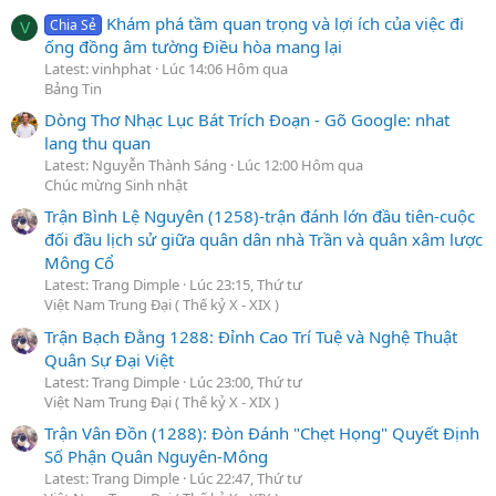
Khám phá tầm quan trọng và lợi ích của việc đi
Chia Sẻ
V
ống đồng âm tường Điều hòa mang lại
Latest: vinhphat
Lúc 14:06 Hôm qua
Bảng Tin
Dòng Thơ Nhạc Lục Bát Trích Đoạn - Gõ Google: nhat
lang thu quan
Latest: Nguyễn Thành Sáng
Lúc 12:00 Hôm qua
Chúc mừng Sinh nhật
Trận Bình Lệ Nguyên (1258)-trận đánh lớn đầu tiên-cuộc
đối đầu lịch sử giữa quân dân nhà Trần và quân xâm lược
Mông Cổ
Latest: Trang Dimple
Lúc 23:15, Thứ tư
Việt Nam Trung Đại ( Thế kỷ X - XIX )
Trận Bạch Đằng 1288: Đỉnh Cao Trí Tuệ và Nghệ Thuật
Quân Sự Đại Việt
Latest: Trang Dimple
Lúc 23:00, Thứ tư
Việt Nam Trung Đại ( Thế kỷ X - XIX )
Trận Vân Đồn (1288): Đòn Đánh "Chẹt Họng" Quyết Định
Số Phận Quân Nguyên-Mông
Latest: Trang Dimple
Lúc 22:47, Thứ tư