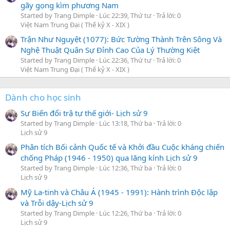
gãy gọng kìm phương Nam
Started by Trang Dimple
Lúc 22:39, Thứ tư
Trả lời: 0
Việt Nam Trung Đại ( Thế kỷ X - XIX )
Trận Như Nguyệt (1077): Bức Tường Thành Trên Sông Và
Nghệ Thuật Quân Sự Đỉnh Cao Của Lý Thường Kiệt
Started by Trang Dimple
Lúc 22:36, Thứ tư
Trả lời: 0
Việt Nam Trung Đại ( Thế kỷ X - XIX )
Dành cho học sinh
Sự Biến đổi trậ tự thế giới- Lịch sử 9
Started by Trang Dimple
Lúc 13:18, Thứ ba
Trả lời: 0
Lịch sử 9
Phân tích Bối cảnh Quốc tế và Khởi đầu Cuộc kháng chiến
chống Pháp (1946 - 1950) qua lăng kính Lịch sử 9
Started by Trang Dimple
Lúc 12:36, Thứ ba
Trả lời: 0
Lịch sử 9
Mỹ La-tinh và Châu Á (1945 - 1991): Hành trình Độc lập
và Trỗi dậy-Lịch sử 9
Started by Trang Dimple
Lúc 12:26, Thứ ba
Trả lời: 0
Lịch sử 9