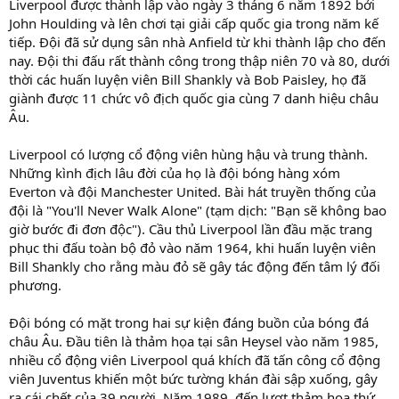
Liverpool được thành lập vào ngày 3 tháng 6 năm 1892 bởi
John Houlding và lên chơi tại giải cấp quốc gia trong năm kế
tiếp. Đội đã sử dụng sân nhà Anfield từ khi thành lập cho đến
nay. Đội thi đấu rất thành công trong thập niên 70 và 80, dưới
thời các huấn luyện viên Bill Shankly và Bob Paisley, họ đã
giành được 11 chức vô địch quốc gia cùng 7 danh hiệu châu
Âu.
Liverpool có lượng cổ động viên hùng hậu và trung thành.
Những kình địch lâu đời của họ là đội bóng hàng xóm
Everton và đội Manchester United. Bài hát truyền thống của
đội là "You'll Never Walk Alone" (tạm dịch: "Bạn sẽ không bao
giờ bước đi đơn độc"). Cầu thủ Liverpool lần đầu mặc trang
phục thi đấu toàn bộ đỏ vào năm 1964, khi huấn luyện viên
Bill Shankly cho rằng màu đỏ sẽ gây tác động đến tâm lý đối
phương.
Đội bóng có mặt trong hai sự kiện đáng buồn của bóng đá
châu Âu. Đầu tiên là thảm họa tại sân Heysel vào năm 1985,
nhiều cổ động viên Liverpool quá khích đã tấn công cổ động
viên Juventus khiến một bức tường khán đài sập xuống, gây
ra cái chết của 39 người. Năm 1989, đến lượt thảm họa thứ