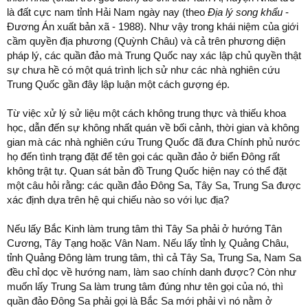
là đất cực nam tỉnh Hải Nam ngày nay (theo
Địa lý song khẩu
-
Đương Án xuất bản xã - 1988). Như vậy trong khái niệm của giới
cầm quyền địa phương (Quỳnh Châu) và cả trên phương diện
pháp lý, các quần đảo mà Trung Quốc nay xác lập chủ quyền thật
sự chưa hề có một quá trình lịch sử như các nhà nghiên cứu
Trung Quốc gần đây lập luận một cách gượng ép.
Từ việc xử lý sử liệu một cách không trung thực và thiếu khoa
học, dẫn đến sự không nhất quán về bối cảnh, thời gian và không
gian mà các nhà nghiên cứu Trung Quốc đã đưa Chính phủ nước
họ đến tình trạng đặt để tên gọi các quần đảo ở biển Đông rất
không trật tự. Quan sát bản đồ Trung Quốc hiện nay có thể đặt
một câu hỏi rằng: các quần đảo Đông Sa, Tây Sa, Trung Sa được
xác định dựa trên hệ qui chiếu nào so với lục địa?
Nếu lấy Bắc Kinh làm trung tâm thì Tây Sa phải ở hướng Tân
Cương, Tây Tạng hoặc Vân Nam. Nếu lấy tỉnh lỵ Quảng Châu,
tỉnh Quảng Đông làm trung tâm, thì cả Tây Sa, Trung Sa, Nam Sa
đều chỉ dọc về hướng nam, làm sao chính danh được? Còn như
muốn lấy Trung Sa làm trung tâm đúng như tên gọi của nó, thì
quần đảo Đông Sa phải gọi là Bắc Sa mới phải vì nó nằm ở