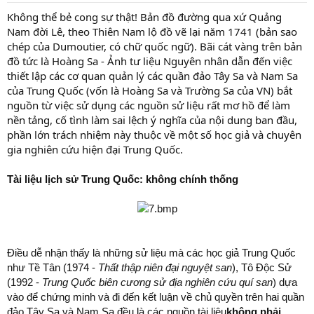
t
a
Không thể bẻ cong sự thật! Bản đồ đường qua xứ Quảng
r
Nam đời Lê, theo Thiên Nam lộ đồ vẽ lại năm 1741 (bản sao
t
chép của Dumoutier, có chữ quốc ngữ). Bãi cát vàng trên bản
e
đồ tức là Hoàng Sa - Ảnh tư liệu Nguyên nhân dẫn đến việc
r
thiết lập các cơ quan quản lý các quần đảo Tây Sa và Nam Sa
của Trung Quốc (vốn là Hoàng Sa và Trường Sa của VN) bắt
nguồn từ việc sử dụng các nguồn sử liệu rất mơ hồ để làm
nền tảng, cố tình làm sai lệch ý nghĩa của nội dung ban đầu,
phần lớn trách nhiệm này thuộc về một số học giả và chuyên
gia nghiên cứu hiện đại Trung Quốc.
Tài liệu lịch sử Trung Quốc: không chính thống
Điều dễ nhận thấy là những sử liệu mà các học giả Trung Quốc
như Tề Tân (1974 -
Thất thập niên đại nguyệt san
), Tô Độc Sử
(1992 -
Trung Quốc biên cương sử địa nghiên cứu quí san
) dựa
vào để chứng minh và đi đến kết luận về chủ quyền trên hai quần
đảo Tây Sa và Nam Sa đều là các nguồn tài liệu
không phải