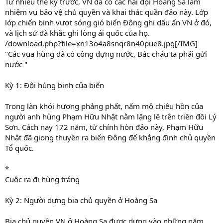
Từ nhiều thế kỷ trước, VN đã có các hải đội Hoàng Sa làm
nhiệm vụ bảo vệ chủ quyền và khai thác quần đảo này. Lớp
lớp chiến binh vượt sóng gió biển Đông ghi dấu ấn VN ở đó,
và lịch sử đã khắc ghi lòng ái quốc của họ.
/download.php?file=xn13o4a8snqr8n40pue8.jpg[/IMG]
"Các vua hùng đã có công dựng nước, Bác cháu ta phải gửi
nước "
Kỳ 1: Đội hùng binh của biển
Trong làn khói hương phảng phất, nấm mộ chiêu hồn của
người anh hùng Phạm Hữu Nhật nằm lặng lẽ trên triền đồi Lý
Sơn. Cách nay 172 năm, từ chính hòn đảo này, Phạm Hữu
Nhật đã giong thuyền ra biển Đông để khẳng định chủ quyền
Tổ quốc.
*
Cuộc ra đi hùng tráng
Kỳ 2: Người dựng bia chủ quyền ở Hoàng Sa
Bia chủ quyền VN ở Hoàng Sa được dựng vào những năm