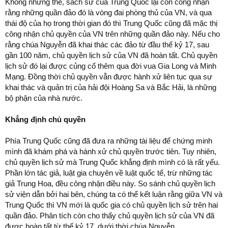
Không những thế, sách sử của Trung Quốc lại còn công nhận
rằng những quần đảo đó là vòng đai phòng thủ của VN, và qua
thái độ của họ trong thời gian đó thì Trung Quốc cũng đã mặc thị
công nhận chủ quyền của VN trên những quần đảo này. Nếu cho
rằng chúa Nguyễn đã khai thác các đảo từ đầu thế kỷ 17, sau
gần 100 năm, chủ quyền lịch sử của VN đã hoàn tất. Chủ quyền
lịch sử đó lại được củng cố thêm qua đời vua Gia Long và Minh
Mạng. Đồng thời chủ quyền vẫn được hành xử liên tục qua sự
khai thác và quản trị của hải đội Hoàng Sa và Bắc Hải, là những
bộ phận của nhà nước.
Khẳng định chủ quyền
Phía Trung Quốc cũng đã đưa ra những tài liệu để chứng minh
mình đã khám phá và hành xử chủ quyền trước tiên. Tuy nhiên,
chủ quyền lịch sử mà Trung Quốc khẳng định mình có là rất yếu.
Phần lớn tác giả, luật gia chuyên về luật quốc tế, trừ những tác
giả Trung Hoa, đều công nhận điều này. So sánh chủ quyền lịch
sử viện dẫn bởi hai bên, chúng ta có thể kết luận rằng giữa VN và
Trung Quốc thì VN mới là quốc gia có chủ quyền lịch sử trên hai
quần đảo. Phân tích còn cho thấy chủ quyền lịch sử của VN đã
được hoàn tất từ thế kỷ 17, dưới thời chúa Nguyễn.