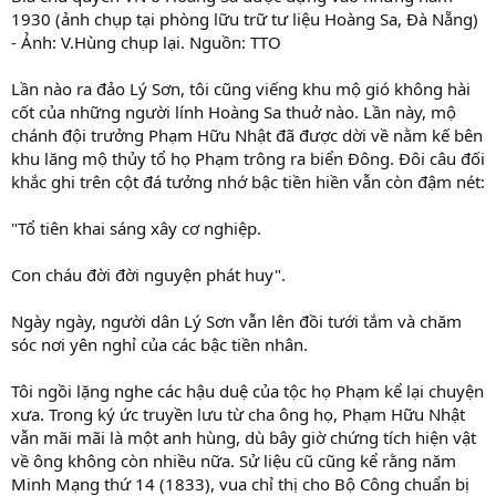
1930 (ảnh chụp tại phòng lữu trữ tư liệu Hoàng Sa, Đà Nẵng)
- Ảnh: V.Hùng chụp lại. Nguồn: TTO
Lần nào ra đảo Lý Sơn, tôi cũng viếng khu mộ gió không hài
cốt của những người lính Hoàng Sa thuở nào. Lần này, mộ
chánh đội trưởng Phạm Hữu Nhật đã được dời về nằm kế bên
khu lăng mộ thủy tổ họ Phạm trông ra biển Đông. Đôi câu đối
khắc ghi trên cột đá tưởng nhớ bậc tiền hiền vẫn còn đậm nét:
"Tổ tiên khai sáng xây cơ nghiệp.
Con cháu đời đời nguyện phát huy".
Ngày ngày, người dân Lý Sơn vẫn lên đồi tưới tắm và chăm
sóc nơi yên nghỉ của các bậc tiền nhân.
Tôi ngồi lặng nghe các hậu duệ của tộc họ Phạm kể lại chuyện
xưa. Trong ký ức truyền lưu từ cha ông họ, Phạm Hữu Nhật
vẫn mãi mãi là một anh hùng, dù bây giờ chứng tích hiện vật
về ông không còn nhiều nữa. Sử liệu cũ cũng kể rằng năm
Minh Mạng thứ 14 (1833), vua chỉ thị cho Bộ Công chuẩn bị