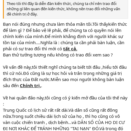
Theo tôi thì đây là diễn đàn kiến thức, chúng ta chỉ nên trao đổi
những gì liên quan đến kiến thức, không nên trao đổi những vấn
đề chính trị ở đây.
Bạn nói đúng nhưng chưa làm thỏa mãn tôi.Tôi thấykiến thức
để làm gì ? Để bảo vệ lẽ phải, để chúng ta có quyền nói lên
chính kiến của mình.Để mình khẳng định với người khác sự
tồn tại của mình....Nghĩa là : chúng ta cần phải bàn luận, cần
phải có sự trao đổi thì mới có
tất cả.
Bạn thử tưởng tượng nếu không có trao đổi xem sao ?
Về vấn đề này,tôi thiết nghĩ chúng ta biết tới đâu ,hiểu tới đâu
thì cứ nói.Đó cũng là sự học hỏi và trân trọng những giá trị
đích thực của Đất nước.Miễn sao mọi người không bàn luận
sâu đến
Chính trị.
.
Về hai quần đảo này,tôi cũng có ý kiến mở đầu của tôi thế này
:
Trung Quốc có lịch sử rất rất dài.Và dân số cũng rất đông
nữa.Trong suốt chiều dài lịch sử của họ , thì họ cũng có vô
vàn cuộc chiến tranh , dịch bệnh...và DÂN SỐ CỦA HỌ DI CƯ
ĐI NƠI KHÁC ĐỂ TRÁNH NHỮNG "TAI NẠN" ĐÓ.Và trong đó