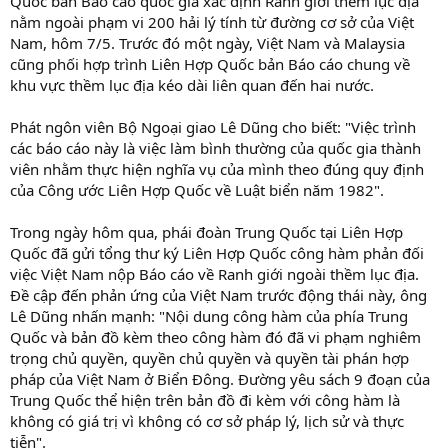
Quốc bản Báo cáo quốc gia xác định Ranh giới thềm lục địa
nằm ngoài phạm vi 200 hải lý tính từ đường cơ sở của Việt
Nam, hôm 7/5. Trước đó một ngày, Việt Nam và Malaysia
cũng phối hợp trình Liên Hợp Quốc bản Báo cáo chung về
khu vực thềm lục địa kéo dài liên quan đến hai nước.
Phát ngôn viên Bộ Ngoại giao Lê Dũng cho biết: "Việc trình
các báo cáo này là việc làm bình thường của quốc gia thành
viên nhằm thực hiện nghĩa vụ của mình theo đúng quy định
của Công ước Liên Hợp Quốc về Luật biển năm 1982".
Trong ngày hôm qua, phái đoàn Trung Quốc tại Liên Hợp
Quốc đã gửi tổng thư ký Liên Hợp Quốc công hàm phản đối
việc Việt Nam nộp Báo cáo về Ranh giới ngoài thềm lục địa.
Đề cập đến phản ứng của Việt Nam trước động thái này, ông
Lê Dũng nhấn mạnh: "Nội dung công hàm của phía Trung
Quốc và bản đồ kèm theo công hàm đó đã vi phạm nghiêm
trọng chủ quyền, quyền chủ quyền và quyền tài phán hợp
pháp của Việt Nam ở Biển Đông. Đường yêu sách 9 đoạn của
Trung Quốc thể hiện trên bản đồ đi kèm với công hàm là
không có giá trị vì không có cơ sở pháp lý, lịch sử và thực
tiễn".