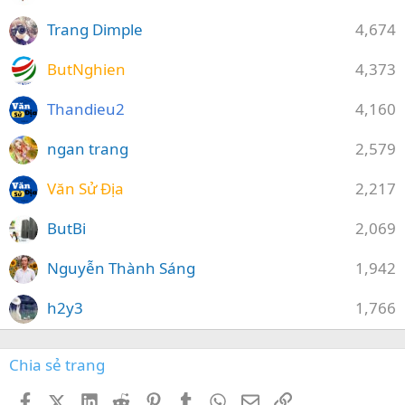
Trang Dimple
4,674
ButNghien
4,373
Thandieu2
4,160
ngan trang
2,579
Văn Sử Địa
2,217
ButBi
2,069
Nguyễn Thành Sáng
1,942
h2y3
1,766
Chia sẻ trang
Facebook
X (Twitter)
LinkedIn
Reddit
Pinterest
Tumblr
WhatsApp
Email
Link