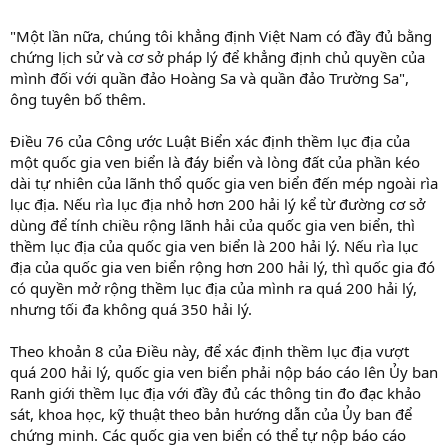
"Một lần nữa, chúng tôi khẳng định Việt Nam có đầy đủ bằng
chứng lịch sử và cơ sở pháp lý để khẳng định chủ quyền của
mình đối với quần đảo Hoàng Sa và quần đảo Trường Sa",
ông tuyên bố thêm.
Điều 76 của Công ước Luật Biển xác định thềm lục địa của
một quốc gia ven biển là đáy biển và lòng đất của phần kéo
dài tự nhiên của lãnh thổ quốc gia ven biển đến mép ngoài rìa
lục địa. Nếu rìa lục địa nhỏ hơn 200 hải lý kể từ đường cơ sở
dùng để tính chiều rộng lãnh hải của quốc gia ven biển, thì
thềm lục địa của quốc gia ven biển là 200 hải lý. Nếu rìa lục
địa của quốc gia ven biển rộng hơn 200 hải lý, thì quốc gia đó
có quyền mở rộng thềm lục địa của mình ra quá 200 hải lý,
nhưng tối đa không quá 350 hải lý.
Theo khoản 8 của Điều này, để xác định thềm lục địa vượt
quá 200 hải lý, quốc gia ven biển phải nộp báo cáo lên Ủy ban
Ranh giới thềm lục địa với đầy đủ các thông tin đo đạc khảo
sát, khoa học, kỹ thuật theo bản hướng dẫn của Ủy ban để
chứng minh. Các quốc gia ven biển có thể tự nộp báo cáo