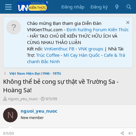
Đăng nhập
Đăng ký
Chào mừng Bạn tham gia Diễn Đàn
VNKienThuc.com -
Định hướng Forum
Kiến Thức
- HÃY TẠO CHỦ ĐỀ KIẾN THỨC HỮU ÍCH VÀ
CÙNG NHAU THẢO LUẬN
Kết nối:
VnKienthuc FB
-
VNK groups
| Nhà Tài
Trợ:
Trúc Coffee
-
Mì Cay Hàn Quốc
-
Cafe & Trà
chanh Bắc Ninh
Việt Nam Hiện Đại (1946 - 1975)
Không thể bẻ cong sự thật về Trường Sa -
Hoàng Sa!
T
N
nguoi_yeu_nuoc
9/5/09
h
g
r
à
nguoi_yeu_nuoc
N
e
y
New member
a
g
d
ử
s
i
9/5/09
#1