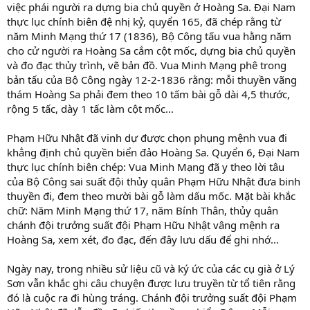
việc phái người ra dựng bia chủ quyền ở Hoàng Sa. Đại Nam
thực lục chính biên đệ nhị kỷ, quyển 165, đã chép rằng từ
năm Minh Mạng thứ 17 (1836), Bộ Công tấu vua hằng năm
cho cử người ra Hoàng Sa cắm cột mốc, dựng bia chủ quyền
và đo đạc thủy trình, vẽ bản đồ. Vua Minh Mạng phê trong
bản tấu của Bộ Công ngày 12-2-1836 rằng: mỗi thuyền vãng
thám Hoàng Sa phải đem theo 10 tấm bài gỗ dài 4,5 thước,
rộng 5 tấc, dày 1 tấc làm cột mốc...
Phạm Hữu Nhật đã vinh dự được chọn phụng mệnh vua đi
khẳng định chủ quyền biển đảo Hoàng Sa. Quyển 6, Đại Nam
thực lục chính biên chép: Vua Minh Mạng đã y theo lời tâu
của Bộ Công sai suất đội thủy quân Phạm Hữu Nhật đưa binh
thuyền đi, đem theo mười bài gỗ làm dấu mốc. Mặt bài khắc
chữ: Năm Minh Mạng thứ 17, năm Bính Thân, thủy quân
chánh đội trưởng suất đội Phạm Hữu Nhật vâng mệnh ra
Hoàng Sa, xem xét, đo đạc, đến đây lưu dấu để ghi nhớ...
Ngày nay, trong nhiều sử liệu cũ và ký ức của các cụ già ở Lý
Sơn vẫn khắc ghi câu chuyện được lưu truyền từ tổ tiên rằng
đó là cuộc ra đi hùng tráng. Chánh đội trưởng suất đội Phạm