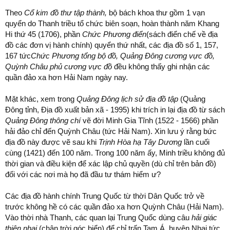
Theo
Cổ kim đồ thư tập thành,
bộ bách khoa thư gồm 1 vạn
quyển do Thanh triều tổ chức biên soạn, hoàn thành năm Khang
Hi thứ 45 (1706), phần
Chức Phương điển
(sách điển chế về địa
đồ các đơn vị hành chính) quyển thứ nhất, các địa đồ số 1, 157,
167 tức
Chức Phương tổng bộ đồ, Quảng Đông cương vực đồ,
Quỳnh Châu phủ cương vực đồ
đều không thấy ghi nhận các
quần đảo xa hơn Hải Nam ngày nay.
Mặt khác, xem trong
Quảng Đông lịch sử địa đồ tập
(Quảng
Đông tỉnh, Địa đồ xuất bản xã - 1995) khi trích in lại địa đồ từ sách
Quảng Đông thông chí
vẽ đời Minh Gia Tĩnh (1522 - 1566) phần
hải đảo chỉ đến Quỳnh Châu (tức Hải Nam). Xin lưu ý rằng bức
địa đồ này được vẽ sau khi
Trịnh Hòa hạ Tây Dương
lần cuối
cùng (1421) đến 100 năm. Trong 100 năm ấy, Minh triều không đủ
thời gian và điều kiện để xác lập chủ quyền (dù chỉ trên bản đồ)
đối với các nơi mà họ đã đầu tư thám hiểm ư?
Các địa đồ hành chính Trung Quốc từ thời Dân Quốc trở về
trước không hề có các quần đảo xa hơn Quỳnh Châu (Hải Nam).
Vào thời nhà Thanh, các quan lại Trung Quốc dùng câu
hải giác
thiên nhai
(chân trời góc biển) để chỉ trấn Tam Á, huyện Nhai tức