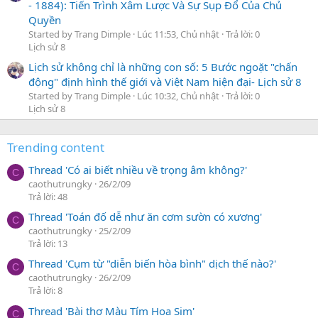
- 1884): Tiến Trình Xâm Lược Và Sự Sụp Đổ Của Chủ
Quyền
Started by Trang Dimple
Lúc 11:53, Chủ nhật
Trả lời: 0
Lịch sử 8
Lịch sử không chỉ là những con số: 5 Bước ngoặt "chấn
động" định hình thế giới và Việt Nam hiện đại- Lịch sử 8
Started by Trang Dimple
Lúc 10:32, Chủ nhật
Trả lời: 0
Lịch sử 8
Trending content
Thread 'Có ai biết nhiều về trọng âm không?'
C
caothutrungky
26/2/09
Trả lời: 48
Thread 'Toán đố dễ như ăn cơm sườn có xương'
C
caothutrungky
25/2/09
Trả lời: 13
Thread 'Cụm từ "diễn biến hòa bình" dịch thế nào?'
C
caothutrungky
26/2/09
Trả lời: 8
Thread 'Bài thơ Màu Tím Hoa Sim'
C