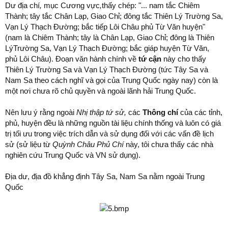
Dư địa chí
,
mục Cương vực
,
thấy chép: "... nam tắc Chiêm
Thành; tây tắc Chân Lạp, Giao Chỉ; đông tắc Thiên Lý Trường Sa,
Vạn Lý Thạch Đường; bắc tiếp Lôi Châu phủ Từ Văn huyện"
(nam là Chiêm Thành; tây là Chân Lạp, Giao Chỉ; đông là Thiên
LýTrường Sa, Vạn Lý Thạch Đường; bắc giáp huyện Từ Văn,
phủ Lôi Châu). Đoạn văn hành chính về
tứ cận
này cho thấy
Thiên Lý Trường Sa và Vạn Lý Thạch Đường (tức Tây Sa và
Nam Sa theo cách nghĩ và gọi của Trung Quốc ngày nay) còn là
một nơi chưa rõ chủ quyền và ngoài lãnh hải Trung Quốc.
Nên lưu ý rằng ngoài
Nhị thập tứ sử,
các
Thông chí
của các tỉnh,
phủ, huyện đều là những nguồn tài liệu chính thống và luôn có giá
trị tối ưu trong việc trích dẫn và sử dụng đối với các vấn đề lịch
sử (sử liệu từ
Quỳnh Châu Phủ Chí
này, tôi chưa thấy các nhà
nghiên cứu Trung Quốc và VN sử dụng).
Địa dư, địa đồ khẳng định Tây Sa, Nam Sa nằm ngoài Trung
Quốc