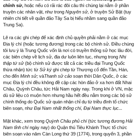
chính sử,
hoặc nếu có rải rác đôi câu thì chúng lại nằm ở phần
truyện các nhân vật, như trong
Nguyên sử,
ở truyện Sử Bật (tuy
nhiên chi tiết về quần đảo Tây Sa bị hiểu nhầm sang quần đảo
Trung Sa).
Lẽ ra các ghi chép để xác định chủ quyền phải nằm ở các mục
Địa lý chí (hoặc tương đương) trong các bộ chính sử. Điều chúng
tôi lưu ý là Trung Quốc vốn là nơi có truyền thống sử học lâu đời,
các biên chép về lịch sử, địa dư luôn liên tục, nhưng trong
Nhị
thập tứ sử
(bộ chính sử được tất cả các triều đại Trung Quốc
thừa nhận) tức từ
Sử ký
ghi chép từ Thượng cổ đến Tần, Hán,
cho đến
Minh sử;
và
Thanh sử cảo
soạn thời Dân Quốc, ở các
mục Địa lý chí đều không đề cập các hòn đảo ở xa hơn đất Nhai
Châu, Quỳnh Châu, tức Hải Nam ngày nay. Trong khi ở VN, mặc
dù sử liệu có muộn hơn nhưng hầu hết đều nằm trong các bộ sử
chính thống do Quốc sử quán nhận chỉ dụ từ triều đình tổ chức
biên soạn, như
Đại Nam nhất thống chí, Đại Nam thực lục...
Mặt khác, xem trong
Quỳnh Châu phủ chí
(tức tương đương
Hải
Nam tỉnh chí
ngày nay) do Quận thú Tiêu Khánh Thực tổ chức
biên soạn vào năm Càn Long thứ 39 (1774), trong quyển 3, phần