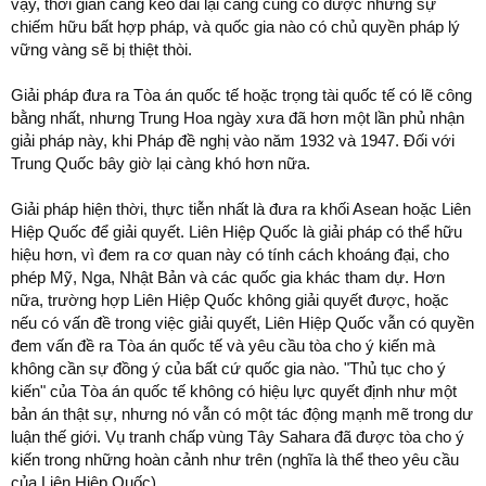
vậy, thời gian càng kéo dài lại càng củng cố được những sự
chiếm hữu bất hợp pháp, và quốc gia nào có chủ quyền pháp lý
vững vàng sẽ bị thiệt thòi.
Giải pháp đưa ra Tòa án quốc tế hoặc trọng tài quốc tế có lẽ công
bằng nhất, nhưng Trung Hoa ngày xưa đã hơn một lần phủ nhận
giải pháp này, khi Pháp đề nghị vào năm 1932 và 1947. Đối với
Trung Quốc bây giờ lại càng khó hơn nữa.
Giải pháp hiện thời, thực tiễn nhất là đưa ra khối Asean hoặc Liên
Hiệp Quốc để giải quyết. Liên Hiệp Quốc là giải pháp có thể hữu
hiệu hơn, vì đem ra cơ quan này có tính cách khoáng đại, cho
phép Mỹ, Nga, Nhật Bản và các quốc gia khác tham dự. Hơn
nữa, trường hợp Liên Hiệp Quốc không giải quyết được, hoặc
nếu có vấn đề trong việc giải quyết, Liên Hiệp Quốc vẫn có quyền
đem vấn đề ra Tòa án quốc tế và yêu cầu tòa cho ý kiến mà
không cần sự đồng ý của bất cứ quốc gia nào. "Thủ tục cho ý
kiến" của Tòa án quốc tế không có hiệu lực quyết định như một
bản án thật sự, nhưng nó vẫn có một tác động mạnh mẽ trong dư
luận thế giới. Vụ tranh chấp vùng Tây Sahara đã được tòa cho ý
kiến trong những hoàn cảnh như trên (nghĩa là thể theo yêu cầu
của Liên Hiệp Quốc).