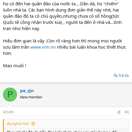
họ có đến hai quần đảo của nước ta....Dần dà, họ "chiếm"
luôn nhà ta. Các bạn hình dung đơn giản thế này nhé, hai
quần đảo đó ta có chủ quyền,nhưng chưa có sổ hồng(tức
Quốc tế công nhận trước kia) , người ta đến ở nhà và...tình
trạn như hiện nay.
Hiểu đơn gian là vậy .Còn rõ ràng hơn thì mong mọi người
sưu tầm trân
www.vnn.vn
nhiều bài luận khoa học thiết thực
hơn.
Mạo muội !
Trả lời
pe_zjn
P
New member
9/5/09
#6
dunghoi nói: