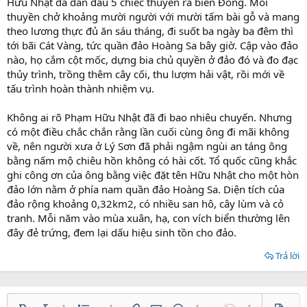
Hữu Nhật đã dẫn đầu 5 chiếc thuyền ra biển Đông. Mỗi
thuyền chở khoảng mười người với mười tấm bài gỗ và mang
theo lương thực đủ ăn sáu tháng, đi suốt ba ngày ba đêm thì
tới bãi Cát Vàng, tức quần đảo Hoàng Sa bây giờ. Cập vào đảo
nào, họ cắm cột mốc, dựng bia chủ quyền ở đảo đó và đo đạc
thủy trình, trồng thêm cây cối, thu lượm hải vật, rồi mới về
tấu trình hoàn thành nhiệm vụ.
Không ai rõ Phạm Hữu Nhật đã đi bao nhiêu chuyến. Nhưng
có một điều chắc chắn rằng lần cuối cùng ông đi mãi không
về, nên người xưa ở Lý Sơn đã phải ngậm ngùi an táng ông
bằng nấm mộ chiêu hồn không có hài cốt. Tổ quốc cũng khắc
ghi công ơn của ông bằng việc đặt tên Hữu Nhật cho một hòn
đảo lớn nằm ở phía nam quần đảo Hoàng Sa. Diện tích của
đảo rộng khoảng 0,32km2, có nhiều san hô, cây lùm và cỏ
tranh. Mỗi năm vào mùa xuân, hạ, con vích biển thường lên
đây đẻ trứng, đem lại dấu hiệu sinh tồn cho đảo.
Trả lời