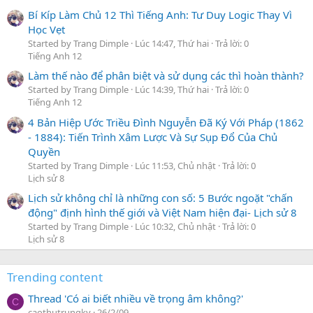
Bí Kíp Làm Chủ 12 Thì Tiếng Anh: Tư Duy Logic Thay Vì
Học Vẹt
Started by Trang Dimple
Lúc 14:47, Thứ hai
Trả lời: 0
Tiếng Anh 12
Làm thế nào để phân biệt và sử dụng các thì hoàn thành?
Started by Trang Dimple
Lúc 14:39, Thứ hai
Trả lời: 0
Tiếng Anh 12
4 Bản Hiệp Ước Triều Đình Nguyễn Đã Ký Với Pháp (1862
- 1884): Tiến Trình Xâm Lược Và Sự Sụp Đổ Của Chủ
Quyền
Started by Trang Dimple
Lúc 11:53, Chủ nhật
Trả lời: 0
Lịch sử 8
Lịch sử không chỉ là những con số: 5 Bước ngoặt "chấn
động" định hình thế giới và Việt Nam hiện đại- Lịch sử 8
Started by Trang Dimple
Lúc 10:32, Chủ nhật
Trả lời: 0
Lịch sử 8
Trending content
Thread 'Có ai biết nhiều về trọng âm không?'
C
caothutrungky
26/2/09