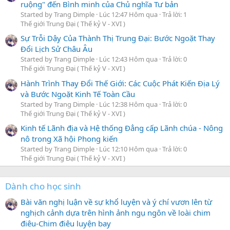
ruộng" đến Bình minh của Chủ nghĩa Tư bản
Started by Trang Dimple
Lúc 12:47 Hôm qua
Trả lời: 1
Thế giới Trung Đại ( Thế kỷ V - XVI )
Sự Trỗi Dậy Của Thành Thị Trung Đại: Bước Ngoặt Thay
Đổi Lịch Sử Châu Âu
Started by Trang Dimple
Lúc 12:43 Hôm qua
Trả lời: 0
Thế giới Trung Đại ( Thế kỷ V - XVI )
Hành Trình Thay Đổi Thế Giới: Các Cuộc Phát Kiến Địa Lý
và Bước Ngoặt Kinh Tế Toàn Cầu
Started by Trang Dimple
Lúc 12:38 Hôm qua
Trả lời: 0
Thế giới Trung Đại ( Thế kỷ V - XVI )
Kinh tế Lãnh địa và Hệ thống Đẳng cấp Lãnh chúa - Nông
nô trong Xã hội Phong kiến
Started by Trang Dimple
Lúc 12:10 Hôm qua
Trả lời: 0
Thế giới Trung Đại ( Thế kỷ V - XVI )
Dành cho học sinh
Bài văn nghị luận về sự khổ luyện và ý chí vươn lên từ
nghịch cảnh dựa trên hình ảnh ngụ ngôn về loài chim
điêu-Chim điêu luyện bay