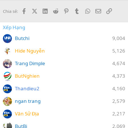
Facebook
X (Twitter)
LinkedIn
Reddit
Pinterest
Tumblr
WhatsApp
Email
Link
Chia sẻ:
Xếp Hạng
Butchi
9,004
Hide Nguyễn
5,126
Trang Dimple
4,674
ButNghien
4,373
Thandieu2
4,160
ngan trang
2,579
Văn Sử Địa
2,217
ButBi
2,069