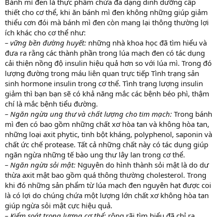
Bánh mì đen là thực phẩm chứa đa dạng dinh dưỡng cấp
thiết cho cơ thể, khi ăn bánh mì đen không những giúp giảm
thiểu cơn đói mà bánh mì đen còn mang lại thông thường lợi
ích khác cho cơ thể như:
– vững bền đường huyết:
những nhà khoa học đã tìm hiểu và
đưa ra rằng các thành phần trong lúa mạch đen có tác dụng
cải thiện nồng độ insulin hiệu quả hơn so với lúa mì. Trong đó
lượng đường trong máu liên quan trực tiếp Tình trạng sản
sinh hormone insulin trong cơ thể. Tình trạng lượng insulin
giảm thì bạn bạn sẽ có khả năng mắc các bệnh béo phì, thậm
chí là mắc bệnh tiểu đường.
– Ngăn ngừa ung thư và chất lượng cho tim mạch:
Trong bánh
mì đen có bao gồm những chất xơ hòa tan và không hòa tan,
những loại axit phytic, tinh bột kháng, polyphenol, saponin và
chất ức chế protease. Tất cả những chất này có tác dụng giúp
ngăn ngừa những tế bào ung thư lây lan trong cơ thể.
– Ngăn ngừa sỏi mật:
Nguyên do hình thành sỏi mật là do dư
thừa axit mật bao gồm quá thông thường cholesterol. Trong
khi đó những sản phẩm từ lúa mạch đen nguyên hạt được coi
là có lợi do chúng chứa một lượng lớn chất xơ không hòa tan
giúp ngừa sỏi mật cực hiệu quả.
– Kiểm soát trọng lượng cơ thể:
rộng rãi tìm hiểu đã chỉ ra