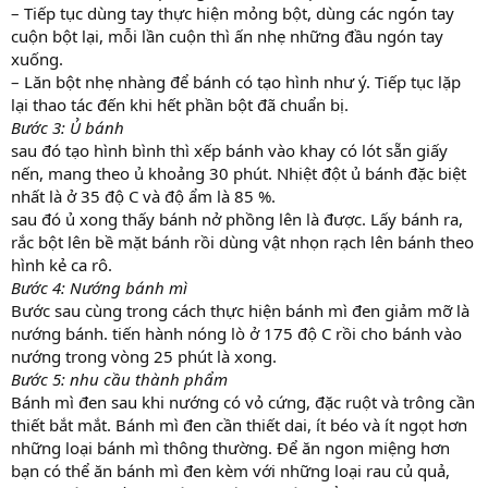
– Tiếp tục dùng tay thực hiện mỏng bột, dùng các ngón tay
cuộn bột lại, mỗi lần cuộn thì ấn nhẹ những đầu ngón tay
xuống.
– Lăn bột nhẹ nhàng để bánh có tạo hình như ý. Tiếp tục lặp
lại thao tác đến khi hết phần bột đã chuẩn bị.
Bước 3: Ủ bánh
sau đó tạo hình bình thì xếp bánh vào khay có lót sẵn giấy
nến, mang theo ủ khoảng 30 phút. Nhiệt đột ủ bánh đặc biệt
nhất là ở 35 độ C và độ ẩm là 85 %.
sau đó ủ xong thấy bánh nở phồng lên là được. Lấy bánh ra,
rắc bột lên bề mặt bánh rồi dùng vật nhọn rạch lên bánh theo
hình kẻ ca rô.
Bước 4: Nướng bánh mì
Bước sau cùng trong cách thực hiện bánh mì đen giảm mỡ là
nướng bánh. tiến hành nóng lò ở 175 độ C rồi cho bánh vào
nướng trong vòng 25 phút là xong.
Bước 5: nhu cầu thành phẩm
Bánh mì đen sau khi nướng có vỏ cứng, đặc ruột và trông cần
thiết bắt mắt. Bánh mì đen cần thiết dai, ít béo và ít ngọt hơn
những loại bánh mì thông thường. Để ăn ngon miệng hơn
bạn có thể ăn bánh mì đen kèm với những loại rau củ quả,