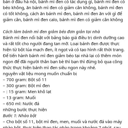
Cách làm bánh mì đen giảm béo đơn giản tại nhà
Bánh mì đen nổi bật với bảng báo giá điều trị dinh dưỡng cao
và rất tốt cho người đang tan mỡ. Loại bánh đen được thực
hiện từ bột lúa mạch đen, ít ngọt và có tạo hình rất thời trang.
Để tiến hành bánh mì đen giảm béo tại nhà lại có thêm món
ngon để đãi người thân bạn bè thì bạn thì đừng bỏ qua công
thức thực hiện bánh mì đen siêu ngon này nhé.
nguyên vật liệu mong muốn chuẩn bị
– 700 gram: Bột số 11
– 300 gram: Bột mì đen
– : 15 gram: Men khô lạt
– 13 gram: Muối
– 650 ml: Nước đá
những bước thực hiện
Bước 1: Nhào bột
– Cho bột số 11, bột mì đen, men, muối và nước đá vào máy
nhào bột, thực hiện thao tác nhào trong khoảng 7 phút. sau