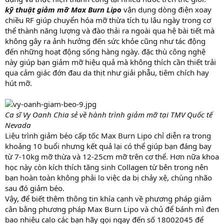
kỹ thuật giảm mỡ Max Burn Lipo
vận dụng dòng điện xoay
chiều RF giúp chuyển hóa mỡ thừa tích tụ lâu ngày trong cơ
thể thành năng lượng và đào thải ra ngoài qua hệ bài tiết mà
không gây ra ảnh hưởng đến sức khỏe cũng như tác động
đến những hoạt động sống hàng ngày. đặc thù công nghệ
này giúp bạn giảm mỡ hiệu quả mà không thích cần thiết trải
qua cảm giác đớn đau da thịt như giải phẫu, tiêm chích hay
hút mỡ.
Ca sĩ Vy Oanh Chia sẻ về hành trình giảm mỡ tại TMV Quốc tế
Nevada
Liệu trình giảm béo cấp tốc Max Burn Lipo chỉ diễn ra trong
khoảng 10 buổi nhưng kết quả lại có thể giúp bạn đáng bay
từ 7-10kg mỡ thừa và 12-25cm mỡ trên cơ thể. Hơn nữa khoa
học này còn kích thích tăng sinh Collagen từ bên trong nên
bạn hoàn toàn không phải lo việc da bị chảy xệ, chùng nhão
sau đó giảm béo.
Vậy, để biết thêm thông tin khía cạnh về phương pháp giảm
cân bằng phương pháp Max Burn Lipo và chủ để bánh mì đen
bao nhiêu calo các bạn hãy gọi ngay đến số 18002045 để