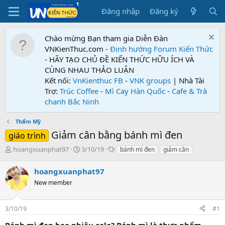
Đăng nhập
Đăng ký
Chào mừng Bạn tham gia Diễn Đàn
VNKienThuc.com -
Định hướng Forum
Kiến Thức
- HÃY TẠO CHỦ ĐỀ KIẾN THỨC HỮU ÍCH VÀ
CÙNG NHAU THẢO LUẬN
Kết nối:
VnKienthuc FB
-
VNK groups
| Nhà Tài
Trợ:
Trúc Coffee
-
Mì Cay Hàn Quốc
-
Cafe & Trà
chanh Bắc Ninh
Thẩm Mỹ
Giảm cân bằng bánh mì đen
giáo trình
T
N
T
hoangxuanphat97
3/10/19
bánh mì đen
giảm cân
h
g
ừ
r
à
k
hoangxuanphat97
e
y
h
New member
a
g
ó
d
ử
a
s
i
3/10/19
#1
t
a
Bánh mì đen bao nhiêu calo? Bánh mì là thực phẩm