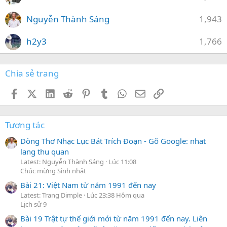
Nguyễn Thành Sáng
1,943
h2y3
1,766
Chia sẻ trang
Facebook
X (Twitter)
LinkedIn
Reddit
Pinterest
Tumblr
WhatsApp
Email
Link
Tương tác
Dòng Thơ Nhạc Lục Bát Trích Đoạn - Gõ Google: nhat
lang thu quan
Latest: Nguyễn Thành Sáng
Lúc 11:08
Chúc mừng Sinh nhật
Bài 21: Việt Nam từ năm 1991 đến nay
Latest: Trang Dimple
Lúc 23:38 Hôm qua
Lịch sử 9
Bài 19 Trật tự thế giới mới từ năm 1991 đến nay. Liên