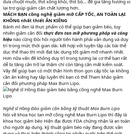
dưa chuột muối, thịt xông khói, thịt bò… để gia tăng hương vị
lại trợ giúp giảm cân chất lượng hơn.
MÁCH BẠN công nghệ giảm mỡ CẤP TỐC, AN TOÀN LẠI
KHÔNG nhất thiết ẲN KIÊNG
Bánh mì đen là thực phẩm có thể giúp bạn giảm béo, tuy
nhiên giảm cân đối
thực đơn tan mỡ phương pháp và công
hiệu
nào cũng Đòi hỏi người tiến hành phải vận dụng và duy
trì trong mức thời gian dài. kết hợp với luyện tập các bài thể
dục thể thao thì mới đạt tác dụng tốt giảm mỡ nhanh nhất.
Hơn nữa vấn đề không duy trì trong tương lai cơ thể bạn rất
dễ bị tăng cân trở lại thậm chí còn tăng cân mất kiểm soát.
Vậy để giúp bạn có một thân hình thon gọn cấp tốc lại không
cần ăn kiêng hay tập luyện thì bạn có thể Tham khảo giảm
cân đối phương pháp Max Burn Lipo.
Nghệ sĩ Hồng Đào giảm cân bằng kỹ thuật Max Burn Lipo
Nói về khoa học tan mỡ công nghệ Max Burn Lipo thì đây là
khoa học giảm béo Hiện đại được FDA chứng nhận là an toàn
cho người áp dụng. kỹ thuật giảm béo này đang được vận
dụng và thực hiện thành công tại nhiều nước trên thế giới.