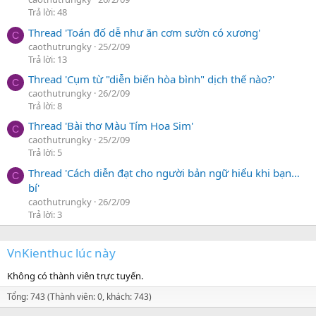
Trả lời: 48
Thread 'Toán đố dễ như ăn cơm sườn có xương'
C
caothutrungky
25/2/09
Trả lời: 13
Thread 'Cụm từ "diễn biến hòa bình" dịch thế nào?'
C
caothutrungky
26/2/09
Trả lời: 8
Thread 'Bài thơ Màu Tím Hoa Sim'
C
caothutrungky
25/2/09
Trả lời: 5
Thread 'Cách diễn đạt cho người bản ngữ hiểu khi bạn…
C
bí'
caothutrungky
26/2/09
Trả lời: 3
VnKienthuc lúc này
Không có thành viên trực tuyến.
Tổng: 743 (Thành viên: 0, khách: 743)