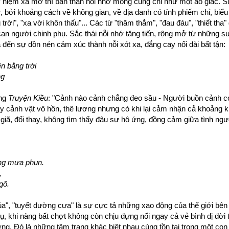
 niệm xa mờ thì bản thân nỗi nhớ mong cũng chỉ như một ảo giác. S
ờ, bởi khoảng cách về không gian, về địa danh có tính phiếm chỉ, biể
rời", "xa vời khôn thấu"... Các từ "thăm thẳm", "đau đáu", "thiết tha"
 can người chinh phụ. Sắc thái nỗi nhớ tăng tiến, rộng mở từ những s
đến sự dồn nén cảm xúc thành nỗi xót xa, đắng cay nối dài bất tận:
n bằng trời
ng
ong
Truyện Kiều
: "Cảnh nào cảnh chẳng đeo sầu - Người buồn cảnh c
ấy cảnh vật vô hồn, thê lương nhưng có khi lại cảm nhận cả khoảng 
 giã, đổi thay, không tìm thấy đâu sự hô ứng, đồng cảm giữa tình ngườ
ng mưa phun.
,
gô.
", "tuyết dường cưa" là sự cực tả những xao động của thế giới bên
, khi nàng bất chợt không còn chịu đựng nổi ngay cả vẻ bình dị đời
ng. Đó là những tâm trạng khác biệt nhau cùng tồn tại trong một con