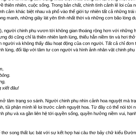
 thiên nhiên, cuộc sống. Trong bản chất, chính tình cảnh lẻ loi của 
nh cảm khác biệt nhau và phổ vào thế giới tự nhiên tất cả những trá
ng manh, những giây lát yên tĩnh nhất thời và những cơn bão lòng 
), người chinh phụ vươn tới không gian thoáng rộng hơn với những h
ưng đó cũng chỉ là thiên nhiên lạnh lùng, thiếu hẳn niềm tin và hơi t
n người và không thấy đâu hoạt động của con người. Tất cả chỉ đơn 
ạnh lùng, đối lập với tâm tư con người và hình ảnh nhân vật chinh phụ
m,
bông.
ng,
 xiết đâu!
 mở tâm trạng so sánh. Người chinh phụ nhìn cảnh hoa nguyệt mà tr
, tủi phận mình lẻ loi trước cảnh nguyệt hoa. Từ đây có thể nói tớ
nh phụ và xa gần liên hệ tới quyền sống, quyền hưởng niềm vui, hạnh
 thơ song thất lục bát với sự kết hợp hai câu thơ bảy chữ kiểu Đườn