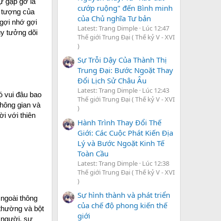
ự gặp gỡ là
cướp ruộng" đến Bình minh
u tượng của
của Chủ nghĩa Tư bản
 gợi nhớ gợi
Latest: Trang Dimple
Lúc 12:47
uy tưởng dõi
Thế giới Trung Đại ( Thế kỷ V - XVI
)
Sự Trỗi Dậy Của Thành Thị
Trung Đại: Bước Ngoặt Thay
Đổi Lịch Sử Châu Âu
Latest: Trang Dimple
Lúc 12:43
ó vui đâu bao
Thế giới Trung Đại ( Thế kỷ V - XVI
không gian và
)
i với thiên
Hành Trình Thay Đổi Thế
Giới: Các Cuộc Phát Kiến Địa
Lý và Bước Ngoặt Kinh Tế
Toàn Cầu
Latest: Trang Dimple
Lúc 12:38
Thế giới Trung Đại ( Thế kỷ V - XVI
)
Sự hình thành và phát triển
 ngoài thông
của chế độ phong kiến thế
 thường và bột
giới
 người, sự