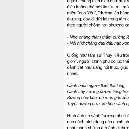
người chồng hiện diện như một ý
điều không thể bởi tin tức mịt m
miền "non Yên", "đường lên bằng t
thương, day đi dứt lại trong tâm
theo người chồng nơi phương xa 
- Nhớ chàng thăm thẳm đường lê
- Nỗi nhớ chàng đau đáu nào xo
Giống như tâm sự Thúy Kiều tr
giờ?", người chinh phụ có lúc th
cảnh vật như đang hối thúc, giục
nhiên:
Cảnh buồn người thiết tha lòng,
Cành cây sương đượm tiếng trù
Sương như búa, bổ mòn gốc liễu
Tuyết dường cưa, xẻ héo cành n
Hình ảnh so sánh "sương như búa
qua cách hình dung của chinh phụ
phát thành những ám ảnh dị thườ