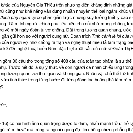
 khúc
của Nguyễn Gia Thiều trên phương diện khẳng định những giá 
nữ cũng như khả năng vận dụng nhuần nhuyễn thể loại ngâm khúc và
Chinh phụ ngâm
lại có phần giản lược những suy tưởng triết lý cao 
ờng. Tâm tình người chinh phụ tiêu biểu cho nỗi nhớ mong chồng, kh
ong về một ngày đoàn tụ vợ chồng. Đặt trong tương quan chung, ướ
, gần gũi hơn so với người cung nữ. Đoạn trích
Tình cảnh lẻ loi của 
 của người vợ nhớ chồng ra trận và nghệ thuật miêu tả tâm trạng bậ
ải kể đến nghệ thuật diễn Nôm đặc biệt xuất sắc của nữ sĩ Đoàn Thị 
ch gồm 36 câu thơ trong tổng số 408 câu của toàn tác phẩm là sự thể 
 phụ. Trước hết đó là sự ý thức về con người cá nhân chiếu ứng tron
rong tương quan với thời gian và không gian. Nhân vật chủ thể trữ tìn
 vừa tỉnh thức trong từng bước đi, từng động tác buông thả tấm rèm 
y:
ước,
 16) có hai hình ảnh quan trọng được tô đậm, nhấn mạnh trở đi trở lạ
gồi rèm thưa" mà trông ra ngoài ngóng đợi tin chồng nhưng chẳng th