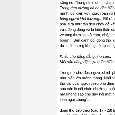
sống nơi "trong rèm" chính là sự
Trong rèm dường đã có đèn biết
mình, đối diện với người bạn vô t
bóng người khá thương
... Rõ rà
hoá" tựa như tàn đèn cháy đỏ kết 
vừa đồng dạng và là hiện thân c
vẻ tang thương, vô cảm, chập ch
bóng"... Bên cạnh đó, dòng thời 
đơn côi nhưng không có sự sống
Khắc chờ đằng đẵng như niên,
Mối sầu dằng dặc tựa miền biển 
Trong sự chờ đợi, người chinh p
như biển lớn mênh mang. Những t
thở dài của người thiếu phụ đăm 
sau vẫn là nỗi chán chường, bu
mà không sao che đậy nổi một hiệ
loan ngại chùng"...
đoạn thơ tiếp theo (câu 17 - 28)