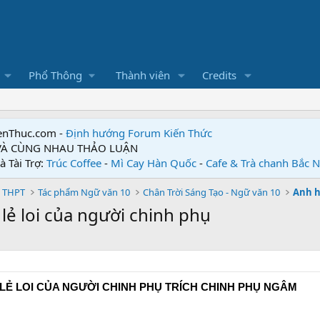
Phổ Thông
Thành viên
Credits
enThuc.com -
Định hướng Forum
Kiến Thức
 VÀ CÙNG NHAU THẢO LUẬN
à Tài Trợ:
Trúc Coffee
-
Mì Cay Hàn Quốc
-
Cafe & Trà chanh Bắc 
 THPT
Tác phẩm Ngữ văn 10
Chân Trời Sáng Tạo - Ngữ văn 10
Anh h
 lẻ loi của người chinh phụ
 LẺ LOI CỦA NGƯỜI CHINH PHỤ TRÍCH CHINH PHỤ NGÂM