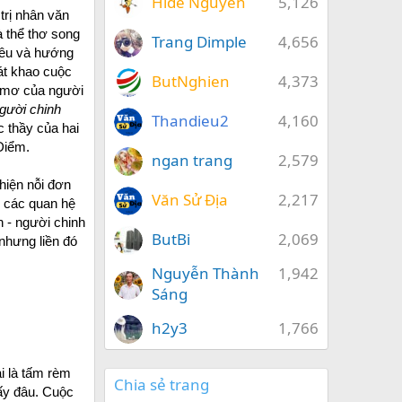
Hide Nguyễn
5,126
trị nhân văn
 thể thơ song
Trang Dimple
4,656
siêu và hướng
át khao cuộc
ButNghien
4,373
c mơ của người
người chinh
Thandieu2
4,160
c thầy của hai
Điểm.
ngan trang
2,579
hiện nỗi đơn
Văn Sử Địa
2,217
g các quan hệ
h - người chinh
ButBi
2,069
nhưng liền đó
Nguyễn Thành
1,942
Sáng
h2y3
1,766
i là tấm rèm
Chia sẻ trang
ấy đâu. Cuộc