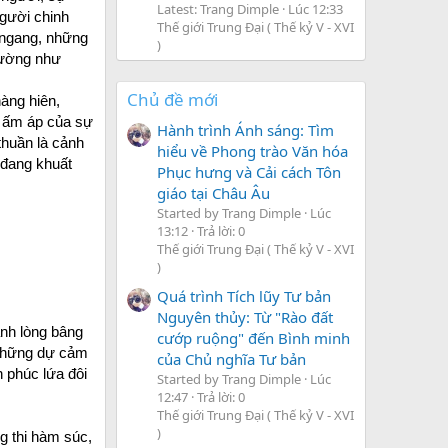
Latest: Trang Dimple
Lúc 12:33
người chinh
Thế giới Trung Đại ( Thế kỷ V - XVI
i ngang, những
)
dường như
Chủ đề mới
àng hiên,
hở ấm áp của sự
Hành trình Ánh sáng: Tìm
thuần là cảnh
hiểu về Phong trào Văn hóa
 đang khuất
Phục hưng và Cải cách Tôn
giáo tại Châu Âu
Started by Trang Dimple
Lúc
13:12
Trả lời: 0
Thế giới Trung Đại ( Thế kỷ V - XVI
)
Quá trình Tích lũy Tư bản
Nguyên thủy: Từ "Rào đất
ạnh lòng bâng
cướp ruộng" đến Bình minh
i những dự cảm
của Chủ nghĩa Tư bản
 phúc lứa đôi
Started by Trang Dimple
Lúc
12:47
Trả lời: 0
Thế giới Trung Đại ( Thế kỷ V - XVI
)
g thi hàm súc,