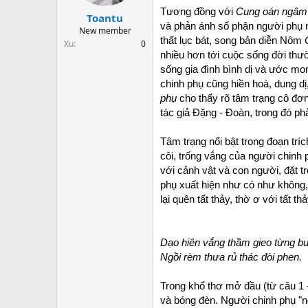
t
Tương đồng với
Cung oán ngâm
Toantu
a
và phản ánh số phận người phụ 
r
New member
thất lục bát, song bản diễn Nôm
t
Xu
0
e
nhiều hơn tới cuộc sống đời thư
r
sống gia đình bình dị và ước m
chinh phụ cũng hiền hoà, dung dị
phụ
cho thấy rõ tâm trạng cô đơn
tác giả Đặng - Đoàn, trong đó ph
Tâm trạng nổi bật trong đoạn trí
côi, trống vắng của người chinh
với cảnh vật và con người, đặt t
phụ xuất hiện như có như không,
lại quên tất thảy, thờ ơ với tất thả
Dạo hiên vắng thầm gieo từng b
Ngồi rèm thưa rủ thác đòi phen.
Trong khổ thơ mở đầu (từ câu 1 -
và bóng đèn. Người chinh phụ "n