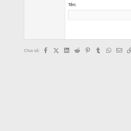
18
Georgia
Tên
22
Tahoma
26
Times New Roma
Trebuchet MS
Verdana
Facebook
X (Twitter)
LinkedIn
Reddit
Pinterest
Tumblr
WhatsAp
Emai
Chia sẻ: