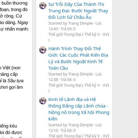
hơ buồn thương
Sự Trỗi Dậy Của Thành Thị
đoạn, trong đó
Trung Đại: Bước Ngoặt Thay
 mở rộng. Cứ
Đổi Lịch Sử Châu Âu
rào dâng. Ngay
Started by Trang Dimple
Lúc
12:43
Trả lời: 0
à sự nhấn mạnh:
Thế giới Trung Đại ( Thế kỷ V - XVI
)
Hành Trình Thay Đổi Thế
Giới: Các Cuộc Phát Kiến Địa
Lý và Bước Ngoặt Kinh Tế
Toàn Cầu
 Việt (
non
Started by Trang Dimple
Lúc
 nâng cấp
12:38
Trả lời: 0
ỉ là
Sầu tựa
Thế giới Trung Đại ( Thế kỷ V - XVI
khơi gợi âm
)
Kinh tế Lãnh địa và Hệ
thống Đẳng cấp Lãnh chúa -
Nông nô trong Xã hội Phong
kiến
Started by Trang Dimple
Lúc
tiếng kêu
12:10
Trả lời: 0
loi đó được
Thế giới Trung Đại ( Thế kỷ V - XVI