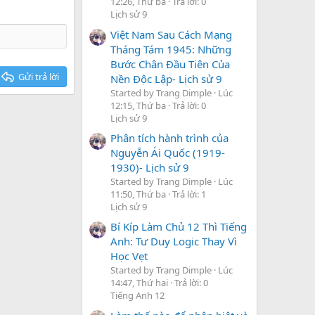
12:26, Thứ ba
Trả lời: 0
Lịch sử 9
Việt Nam Sau Cách Mạng
Tháng Tám 1945: Những
Bước Chân Đầu Tiên Của
Gửi trả lời
Nền Độc Lập- Lịch sử 9
Started by Trang Dimple
Lúc
12:15, Thứ ba
Trả lời: 0
Lịch sử 9
Phân tích hành trình của
Nguyễn Ái Quốc (1919-
1930)- Lịch sử 9
Started by Trang Dimple
Lúc
11:50, Thứ ba
Trả lời: 1
Lịch sử 9
Bí Kíp Làm Chủ 12 Thì Tiếng
Anh: Tư Duy Logic Thay Vì
Học Vẹt
Started by Trang Dimple
Lúc
14:47, Thứ hai
Trả lời: 0
Tiếng Anh 12