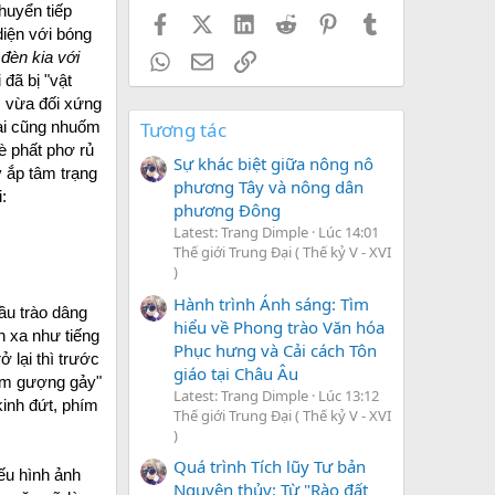
huyển tiếp
Facebook
X (Twitter)
LinkedIn
Reddit
Pinterest
Tumblr
diện với bóng
đèn kia với
WhatsApp
Email
Link
đã bị "vật
i, vừa đối xứng
oài cũng nhuốm
Tương tác
è phất phơ rủ
Sự khác biệt giữa nông nô
y ắp tâm trạng
phương Tây và nông dân
:
phương Đông
Latest: Trang Dimple
Lúc 14:01
Thế giới Trung Đại ( Thế kỷ V - XVI
)
Hành trình Ánh sáng: Tìm
ầu trào dâng
hiểu về Phong trào Văn hóa
n xa như tiếng
Phục hưng và Cải cách Tôn
 lại thì trước
giáo tại Châu Âu
cầm gượng gảy"
Latest: Trang Dimple
Lúc 13:12
kinh đứt, phím
Thế giới Trung Đại ( Thế kỷ V - XVI
)
Quá trình Tích lũy Tư bản
nếu hình ảnh
Nguyên thủy: Từ "Rào đất