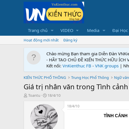
Trang chủ
VIDEO
Media
Đại Học
Hoạt động mới nhất
Đăng ký
Chào mừng Bạn tham gia Diễn Đàn VNKi
- HÃY TẠO CHỦ ĐỀ KIẾN THỨC HỮU ÍCH
Kết nối:
VnKienthuc FB
-
VNK groups
| Nh
KIẾN THỨC PHỔ THÔNG
Trung Học Phổ Thông
Ngữ văn
Giá trị nhân văn trong Tình cảnh
T
N
Toantu
18/4/10
h
g
r
à
18/4/10
e
y
a
g
TÌNH CẢNH
d
ử
s
i