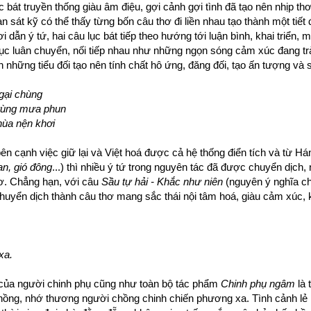
ục bát truyền thống giàu âm điệu, gợi cảnh gợi tình đã tạo nên nhịp t
 sát kỹ có thể thấy từng bốn câu thơ đi liền nhau tạo thành một tiết 
ơi dẫn ý tứ, hai câu lục bát tiếp theo hướng tới luận bình, khai triển,
p tục luân chuyển, nối tiếp nhau như những ngọn sóng cảm xúc đang t
n những tiểu đối tạo nên tính chất hô ứng, đăng đối, tạo ấn tượng v
gại chùng
trùng mưa phun
hùa nện khơi
cạnh việc giữ lại và Việt hoá được cả hệ thống điển tích và từ Hán
an, gió đông
...) thì nhiều ý tứ trong nguyên tác đã được chuyển dịch,
thơ. Chẳng hạn, với câu
Sầu tự hải - Khắc như niên
(nguyên ý nghĩa ch
huyển dịch thành câu thơ mang sắc thái nội tâm hoá, giàu cảm xúc, 
xa.
oi của người chinh phụ cũng như toàn bộ tác phẩm
Chinh phụ ngâm
là 
ồng, nhớ thương người chồng chinh chiến phương xa. Tình cảnh lẻ 