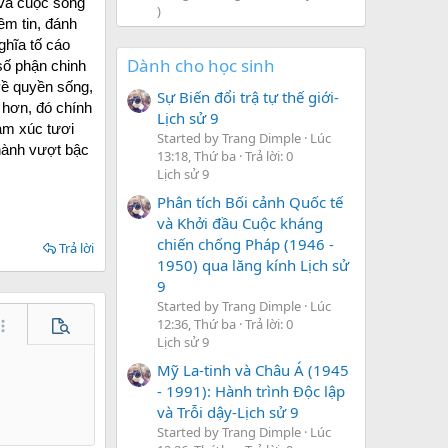
 và cuộc sống
)
ềm tin, đánh
ghĩa tố cáo
Dành cho học sinh
 số phận chinh
về quyền sống,
Sự Biến đổi trậ tự thế giới-
 hơn, đó chính
Lịch sử 9
cảm xúc tươi
Started by Trang Dimple
Lúc
hành vượt bậc
13:18, Thứ ba
Trả lời: 0
Lịch sử 9
Phân tích Bối cảnh Quốc tế
và Khởi đầu Cuộc kháng
chiến chống Pháp (1946 -
Trả lời
1950) qua lăng kính Lịch sử
9
Started by Trang Dimple
Lúc
12:36, Thứ ba
Trả lời: 0
hêm tùy chọn…
Xem trước
Lịch sử 9
Mỹ La-tinh và Châu Á (1945
- 1991): Hành trình Độc lập
và Trỗi dậy-Lịch sử 9
Started by Trang Dimple
Lúc