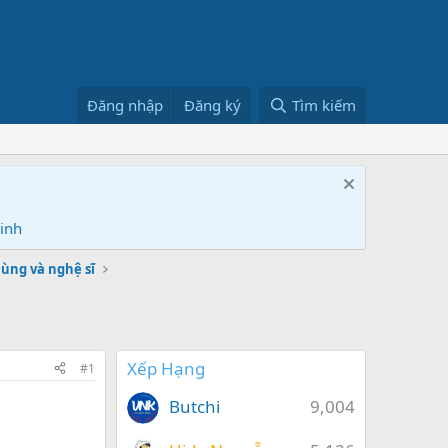
Đăng nhập
Đăng ký
Tìm kiếm
Ninh
ùng và nghệ sĩ
Xếp Hạng
#1
Butchi
9,004