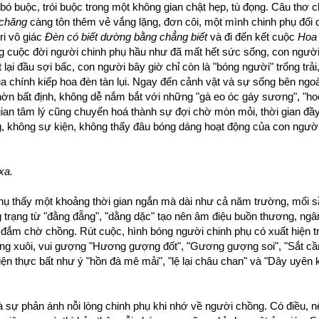
 bó buộc, trói buộc trong một không gian chật hẹp, tù đọng. Câu thơ c
 chăng
càng tôn thêm vẻ vắng lặng, đơn côi, một mình chinh phụ đối 
ri vô giác
Đèn có biết dường bằng chẳng biết
và đi đến kết cuộc
Hoa 
ng cuộc đời người chinh phụ hầu như đã mất hết sức sống, con người 
lại đầu sợi bấc, con người bây giờ chỉ còn là "bóng người" trống trả
ủa chính kiếp hoa đèn tàn lụi. Ngay đến cảnh vật và sự sống bên ng
ờn bất định, không dễ nắm bắt với những "gà eo óc gáy sương", "ho
gian tâm lý cũng chuyển hoá thành sự đợi chờ mòn mỏi, thời gian đầ
, không sự kiện, không thấy đâu bóng dáng hoạt động của con người
xa.
hụ thấy một khoảng thời gian ngắn mà dài như cả năm trường, mối s
rạng từ "đằng đẵng", "dằng dặc" tạo nên âm điệu buồn thương, ngâ
đắm chờ chồng. Rút cuộc, hình bóng người chinh phụ có xuất hiện trở
ông xuôi, vui gượng "Hương gượng đốt", "Gương gượng soi", "Sắt 
n thực bất như ý "hồn đà mê mải", "lệ lại châu chan" và "Dây uyên 
 là sự phản ánh nỗi lòng chinh phụ khi nhớ về người chồng. Có điều, 