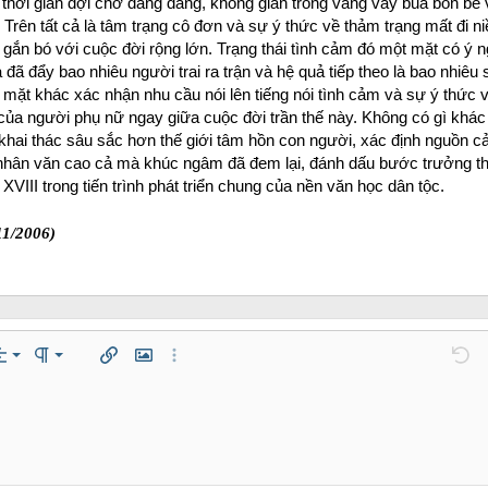
thời gian đợi chờ đằng đẵng, không gian trống vắng vây bủa bốn bề
. Trên tất cả là tâm trạng cô đơn và sự ý thức về thảm trạng mất đi ni
 gắn bó với cuộc đời rộng lớn. Trạng thái tình cảm đó một mặt có ý n
đã đẩy bao nhiêu người trai ra trận và hệ quả tiếp theo là bao nhiêu
mặt khác xác nhận nhu cầu nói lên tiếng nói tình cảm và sự ý thức 
ủa người phụ nữ ngay giữa cuộc đời trần thế này. Không có gì khác
 khai thác sâu sắc hơn thế giới tâm hồn con người, xác định nguồn 
ị nhân văn cao cả mà khúc ngâm đã đem lại, đánh dấu bước trưởng t
VIII trong tiến trình phát triển chung của nền văn học dân tộc.
11/2006)
trái
mal
Danh sách có thứ tự
n…
ách
ăn lề
Paragraph format
Chèn liên kết
Chèn hình ảnh
Thêm tùy chọn…
Undo
T
 giữa
ading 1
Danh sách không có thứ tự
áp
zontal line
de
er
e spoiler
Mã
phải
Thụt lề
 thảo
ading 2
fy text
Tăng lề
ding 3