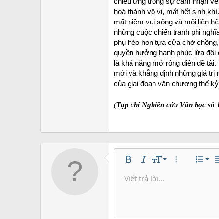
chiếu ứng trong sự cảm nhận về 
hoá thành vô vị, mất hết sinh khí
mất niềm vui sống và mối liên hệ
những cuộc chiến tranh phi nghĩa 
phụ héo hon tựa cửa chờ chồng, 
quyền hưởng hạnh phúc lứa đôi c
là khả năng mở rộng diện đề tài,
mới và khẳng định những giá tr
của giai đoạn văn chương thế kỷ X
(
Tạp chí Nghiên cứu Văn học số 
Căn 
9
Nor
Bold
In nghiêng
Kích thước
Thêm tùy chọ
Danh s
C
10
Căn
He
Viết trả lời...
Lưu nh
Arial
Màu chữ
Mặt cười
Redo
Phông chữ
Media
Xóa định dạng
Trích dẫn
Toggle BB code
Gạch ngang
Insert table
Bản thảo
Gạch chân
Insert hori
Inline co
Spoil
Inlin
12
Căn 
Xóa bản
Book Antiqua
He
15
Justi
Courier New
Hea