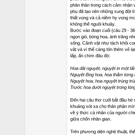
phân thân trong cách cảm nhận về
phụ đã tạo nên những xung đột tì
thất vọng và cả niềm hy vọng mo
không thể nguôi khuây.
Bước vào đoạn cuối (câu 29 - 36
ngọn gió, bóng hoa, ánh trăng nh
sống. Cảnh vật như tách khỏi co
vật và vì thế càng tôn thêm vẻ l
lấp, ẩn chìm đâu đó:
Hoa dãi nguyệt, nguyệt in một tấ
Nguyệt lồng hoa, hoa thắm từng 
Nguyệt hoa, hoa nguyệt trùng trù
Trước hoa dưới nguyệt trong lòng
Đến hai câu thơ cuối bắt đầu hé
khuâng xót xa cho thân phận mình
về ý thức cá nhân của người chi
giữa chốn nhân gian.
Trên phương diện nghệ thuật, thể