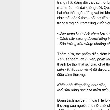
trang nhã, đăng đối và câu thơ l
man mác, nối dài không dứt. Quan
hai câu thất ngôn đóng vai trò kh
như thế, các ý thơ, khổ thơ tiế
trong từng câu thơ cũng xuất hiệ
-
Dây uyên kinh đứt/ phím loan n
- Cành cây sương đượm/ tiếng 
- Sâu tường kêu vắng/ chuông c
Thêm nữa, tác phẩm diễn Nôm bên 
Yên, sắt cầm, dây uyên, phím lo
thành lời thơ thật sự giàu chất 
biển - Khắc như năm
) đã được c
điệu cảm thương:
Khắc chờ đằng đẵng như niên,
Mối sầu dằng dặc tựa miền biển 
Đoạn trích nói về tình cảnh lẻ l
thương của người phụ nữ chờ ch