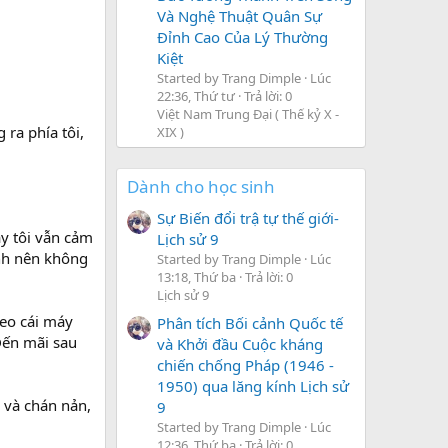
Và Nghệ Thuật Quân Sự
Đỉnh Cao Của Lý Thường
Kiệt
Started by Trang Dimple
Lúc
22:36, Thứ tư
Trả lời: 0
Việt Nam Trung Đại ( Thế kỷ X -
 ra phía tôi,
XIX )
Dành cho học sinh
Sự Biến đổi trậ tự thế giới-
y tôi vẫn cảm
Lịch sử 9
ạnh nên không
Started by Trang Dimple
Lúc
13:18, Thứ ba
Trả lời: 0
Lịch sử 9
đeo cái máy
Phân tích Bối cảnh Quốc tế
 Đến mãi sau
và Khởi đầu Cuộc kháng
chiến chống Pháp (1946 -
1950) qua lăng kính Lịch sử
 và chán nản,
9
Started by Trang Dimple
Lúc
12:36, Thứ ba
Trả lời: 0