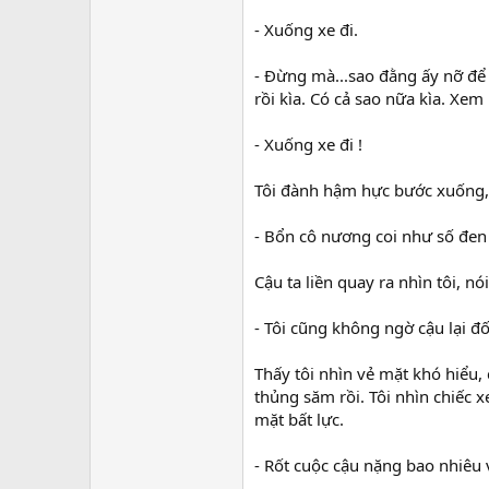
- Xuống xe đi.
- Đừng mà...sao đằng ấy nỡ để t
rồi kìa. Có cả sao nữa kìa. Xem nà
- Xuống xe đi !
Tôi đành hậm hực bước xuống,
- Bổn cô nương coi như số đen 
Cậu ta liền quay ra nhìn tôi, nói
- Tôi cũng không ngờ cậu lại đố
Thấy tôi nhìn vẻ mặt khó hiểu,
thủng săm rồi. Tôi nhìn chiếc x
mặt bất lực.
- Rốt cuộc cậu nặng bao nhiêu 