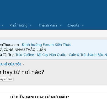
Phổ Thông
Thành viên
Credits
enThuc.com -
Định hướng Forum
Kiến Thức
 VÀ CÙNG NHAU THẢO LUẬN
à Tài Trợ:
Trúc Coffee
-
Mì Cay Hàn Quốc
-
Cafe & Trà chanh Bắc 
A HÈ CỦA TÔI
 hay từ nơi nào?
ãy cố lên
TỪ BIỂN XANH HAY TỪ NƠI NÀO?