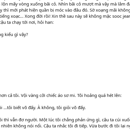
gã lộn mấy vòng xuống bãi cỏ. Nhìn bãi cỏ mượt mà vậy mà lắm đá
y thì mới phát hiện quần bị móc vào đâu đó. Sờ xoạng mãi không
iếng xoạc... Xong đời rồi! Xin thề sau này sẽ không mặc sooc jea
u ta chạy tới nơi, hỏi han:
g kiểu gì vậy?
ơn cả tôi. Vội vàng cởi chiếc áo sơ mi. Tôi hoảng quá hét lên:
i ...tôi biết võ đấy. À không, tôi giỏi võ đấy.
tôi thì vẫn đơ người. Một lúc tôi chẳng phản ứng gì, cậu ta cúi xu
nhiên không nói nổi. Cậu ta nhắc tôi đi tiếp. Vừa bước đi tôi lại n