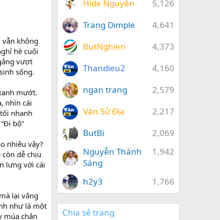
Hide Nguyễn
5,126
Trang Dimple
4,641
ăm vẫn không
ButNghien
4,373
nghỉ hè cuối
 gắng vượt
Thandieu2
4,160
 sinh sống.
ngan trang
2,579
 xanh mướt.
, nhìn cái
Văn Sử Địa
2,217
 tối nhanh
 “Đi bộ”
ButBi
2,069
ao nhiêu vậy?
Nguyễn Thành
1,942
 còn dễ chịu
Sáng
n lưng với cái
h2y3
1,766
mà lại vắng
ình như là một
Chia sẻ trang
ay múa chân