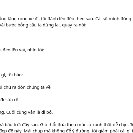
ẳng lặng rong xe đi, tôi đành lẽo đẽo theo sau. Cái số mình đúng
vài bước bỗng cậu ta dừng lại, quay ra nói:
 đeo lên vai, nhìn tôi:
gì, tôi bảo:
ọi chú ra đón chúng ta về.
đi sửa rồi.
ng. Cuối cùng vẫn là đi bộ.
và bầu trời đầy sao. Gió thổi đưa theo mùi cỏ xanh thật dễ chịu. Tô
ẹp đẽ này. Mải chụp mà không để ý đường, tôi giẫm phải cái gì 