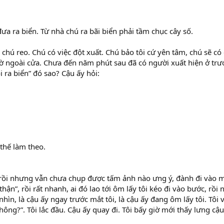
ưa ra biển. Từ nhà chú ra bãi biển phải tầm chục cây số.
i chú reo. Chú có việc đột xuất. Chú bảo tôi cứ yên tâm, chú sẽ có
chờ ngoài cửa. Chưa đến năm phút sau đã có người xuất hiện ở trư
i ra biển” đó sao? Cậu ấy hỏi:
 thế làm theo.
n rồi nhưng vẫn chưa chụp được tấm ảnh nào ưng ý, đành đi vào
hận”, rồi rất nhanh, ai đó lao tới ôm lấy tôi kéo đi vào bước, rồi
nhìn, là cậu ấy ngay trước mắt tôi, là cậu ấy đang ôm lấy tôi. Tôi
không?”. Tôi lắc đầu. Cậu ấy quay đi. Tôi bấy giờ mới thấy lưng cậ