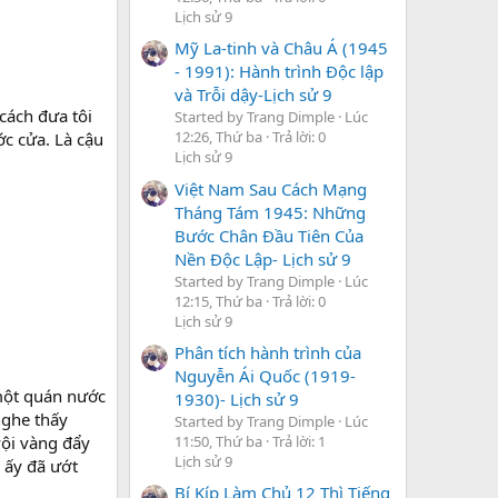
Lịch sử 9
Mỹ La-tinh và Châu Á (1945
- 1991): Hành trình Độc lập
và Trỗi dậy-Lịch sử 9
 cách đưa tôi
Started by Trang Dimple
Lúc
12:26, Thứ ba
Trả lời: 0
ớc cửa. Là cậu
Lịch sử 9
Việt Nam Sau Cách Mạng
Tháng Tám 1945: Những
Bước Chân Đầu Tiên Của
Nền Độc Lập- Lịch sử 9
Started by Trang Dimple
Lúc
12:15, Thứ ba
Trả lời: 0
Lịch sử 9
Phân tích hành trình của
Nguyễn Ái Quốc (1919-
 một quán nước
1930)- Lịch sử 9
 nghe thấy
Started by Trang Dimple
Lúc
 vội vàng đẩy
11:50, Thứ ba
Trả lời: 1
Lịch sử 9
u ấy đã ướt
Bí Kíp Làm Chủ 12 Thì Tiếng