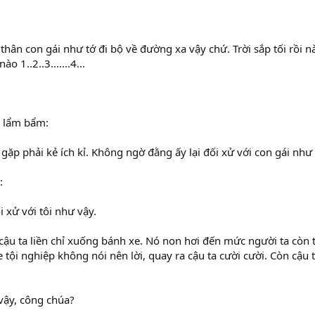
hân con gái như tớ đi bộ về đường xa vậy chứ. Trời sắp tối rồi nà
o 1..2..3.......4...
 lẩm bẩm:
gặp phải kẻ ích kỉ. Không ngờ đằng ấy lại đối xử với con gái như 
:
i xử với tôi như vậy.
 cậu ta liền chỉ xuống bánh xe. Nó non hơi đến mức người ta còn 
e tội nghiệp không nói nên lời, quay ra cậu ta cười cười. Còn cậu t
vậy, công chúa?