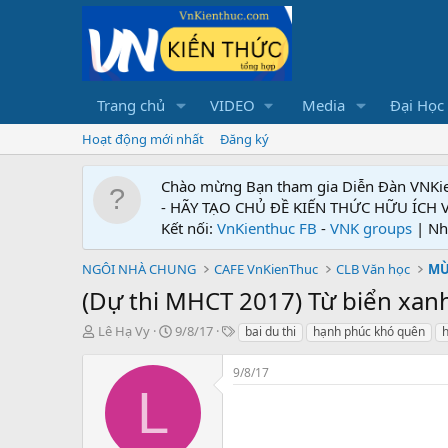
Trang chủ
VIDEO
Media
Đại Học
Hoạt động mới nhất
Đăng ký
Chào mừng Bạn tham gia Diễn Đàn VNKi
- HÃY TẠO CHỦ ĐỀ KIẾN THỨC HỮU ÍCH
Kết nối:
VnKienthuc FB
-
VNK groups
| Nh
NGÔI NHÀ CHUNG
CAFE VnKienThuc
CLB Văn học
MÙ
(Dự thi MHCT 2017) Từ biển xanh
T
N
T
Lê Hạ Vy
9/8/17
bai du thi
hạnh phúc khó quên
h
h
g
ừ
r
à
k
9/8/17
e
y
h
L
a
g
ó
d
ử
a
s
i