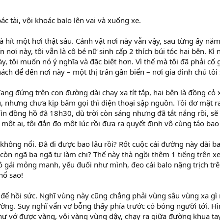
bác tài, vội khoác balo lên vai và xuống xe.
và hít một hơi thật sâu. Cảnh vật nơi này vẫn vậy, sau từng ấy n
n nơi này, tôi vẫn là cô bé nữ sinh cấp 2 thích búi tóc hai bên. Kì 
y, tôi muốn nó ý nghĩa và đặc biệt hơn. Vì thế mà tôi đã phải cố
ách để đến nơi này – một thị trấn gần biển – nơi gia đình chú tôi
ang đứng trên con đường dài chạy xa tít tắp, hai bên là đồng cỏ
ú, nhưng chưa kịp bấm gọi thì điện thoại sập nguồn. Tôi đơ mặt ra
ìn đồng hồ đã 18h30, dù trời còn sáng nhưng đã tắt nắng rồi, sẽ
ó một ai, tôi đắn đo một lúc rồi đưa ra quyết định vô cùng táo bạo
 không nổi. Đã đi được bao lâu rồi? Rốt cuộc cái đường này dài b
òn ngã ba ngã tư làm chi? Thế này thà ngồi thêm 1 tiếng trên xe
ô gái mỏng manh, yếu đuối như mình, đeo cái balo nặng trịch trê
hổ sao!
 để hồi sức. Nghĩ vùng này cũng chẳng phải vùng sâu vùng xa gì 
ng. Suy nghĩ vẩn vơ bỗng thấy phía trước có bóng người tới. H
 như vớ được vàng, vội vàng vùng dậy, chạy ra giữa đường khua t