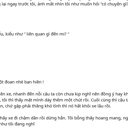
 lại ngay trước tôi, ánh mắt nhìn tôi như muốn hỏi “có chuyện gì?”
u, kiểu như “ liên quan gì đến mi? “
ột đoạn nhé bạn hiền !
o lên xe, nhanh đến nỗi cậu ta còn chưa kịp nghĩ nên đồng ý hay 
tôi thì thấy mặt mình dày thêm một chút rồi. Cuối cùng thì cậu t
, chứ gặp phải thằng khó tính thì nó hất khỏi xe lâu rồi.
hấy xe đi chậm dần rồi dừng hẳn. Tôi bỗng thấy hoang mang, ng
 như tôi đang nghĩ