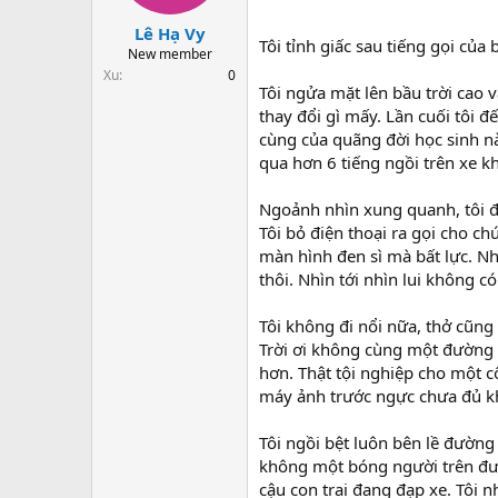
t
a
Lê Hạ Vy
Tôi tỉnh giấc sau tiếng gọi của 
r
New member
t
Xu
0
e
Tôi ngửa mặt lên bầu trời cao 
r
thay đổi gì mấy. Lần cuối tôi đế
cùng của quãng đời học sinh nà
qua hơn 6 tiếng ngồi trên xe kh
Ngoảnh nhìn xung quanh, tôi đ
Tôi bỏ điện thoại ra gọi cho ch
màn hình đen sì mà bất lực. Nh
thôi. Nhìn tới nhìn lui không c
Tôi không đi nổi nữa, thở cũng
Trời ơi không cùng một đường c
hơn. Thật tội nghiệp cho một c
máy ảnh trước ngực chưa đủ k
Tôi ngồi bệt luôn bên lề đường
không một bóng người trên đườ
cậu con trai đang đạp xe. Tôi