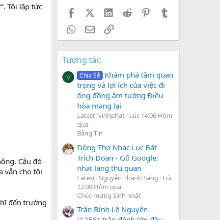
. Tôi lập tức
Facebook
X (Twitter)
LinkedIn
Reddit
Pinterest
Tumblr
WhatsApp
Email
Link
Tương tác
Khám phá tầm quan
Chia Sẻ
V
trọng và lợi ích của việc đi
ống đồng âm tường Điều
hòa mang lại
Latest: vinhphat
Lúc 14:06 Hôm
qua
Bảng Tin
Dòng Thơ Nhạc Lục Bát
Trích Đoạn - Gõ Google:
không. Cậu đó
nhat lang thu quan
a vẫn cho tôi
Latest: Nguyễn Thành Sáng
Lúc
12:00 Hôm qua
Chúc mừng Sinh nhật
hĩ đến trường
Trận Bình Lệ Nguyên
(1258)-trận đánh lớn đầu