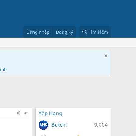
Đăng nhập
Đăng ký
Tìm kiếm
Ninh
Xếp Hạng
#1
Butchi
9,004