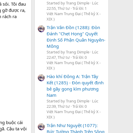
Started by Trang Dimple
Lúc
 sỏi. Tôi đau
22:55, Thứ tư
Trả lời: 1
 gỡ được ra,
Việt Nam Trung Đại ( Thế kỷ X -
n rách ra
XIX )
Trận Vân Đồn (1288): Đòn
Đánh "Chẹt Họng" Quyết
Định Số Phận Quân Nguyên-
Mông
Started by Trang Dimple
Lúc
22:47, Thứ tư
Trả lời: 0
Việt Nam Trung Đại ( Thế kỷ X -
XIX )
Hào khí Đông A: Trận Tây
Kết (1285) - Đòn quyết định
bẻ gãy gọng kìm phương
Nam
Started by Trang Dimple
Lúc
22:39, Thứ tư
Trả lời: 0
Việt Nam Trung Đại ( Thế kỷ X -
XIX )
ống buộc cái
Trận Như Nguyệt (1077):
gã. Cậu ta vội
Bức Tường Thành Trên Sông