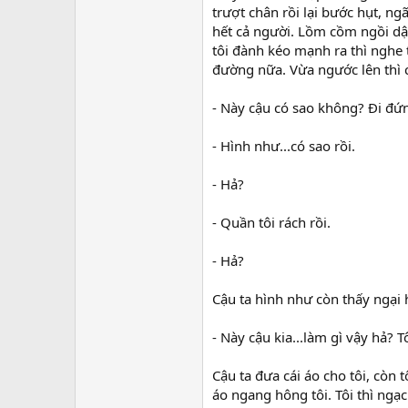
trượt chân rồi lại bước hụt, n
hết cả người. Lồm cồm ngồi dậ
tôi đành kéo mạnh ra thì nghe t
đường nữa. Vừa ngước lên thì cậ
- Này cậu có sao không? Đi đứn
- Hình như...có sao rồi.
- Hả?
- Quần tôi rách rồi.
- Hả?
Cậu ta hình như còn thấy ngại h
- Này cậu kia...làm gì vậy hả? Tô
Cậu ta đưa cái áo cho tôi, còn 
áo ngang hông tôi. Tôi thì ngạc 