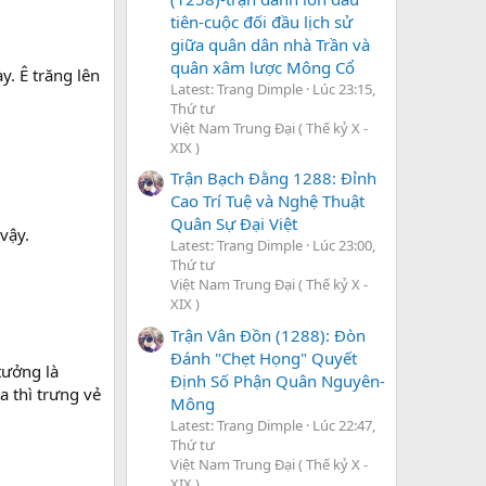
tiên-cuộc đối đầu lịch sử
giữa quân dân nhà Trần và
quân xâm lược Mông Cổ
y. Ê trăng lên
Latest: Trang Dimple
Lúc 23:15,
Thứ tư
Việt Nam Trung Đại ( Thế kỷ X -
XIX )
Trận Bạch Đằng 1288: Đỉnh
Cao Trí Tuệ và Nghệ Thuật
Quân Sự Đại Việt
vậy.
Latest: Trang Dimple
Lúc 23:00,
Thứ tư
Việt Nam Trung Đại ( Thế kỷ X -
XIX )
Trận Vân Đồn (1288): Đòn
Đánh "Chẹt Họng" Quyết
tưởng là
Định Số Phận Quân Nguyên-
a thì trưng vẻ
Mông
Latest: Trang Dimple
Lúc 22:47,
Thứ tư
Việt Nam Trung Đại ( Thế kỷ X -
XIX )