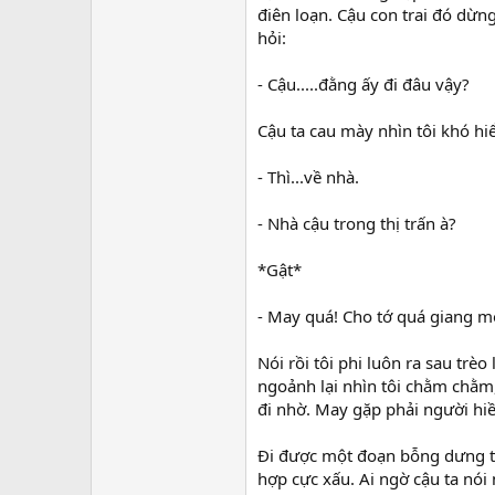
điên loạn. Cậu con trai đó dừng
hỏi:
- Cậu.....đằng ấy đi đâu vậy?
Cậu ta cau mày nhìn tôi khó hiể
- Thì...về nhà.
- Nhà cậu trong thị trấn à?
*Gật*
- May quá! Cho tớ quá giang m
Nói rồi tôi phi luôn ra sau trè
ngoảnh lại nhìn tôi chằm chằm, 
đi nhờ. May gặp phải người hiền
Đi được một đoạn bỗng dưng t
hợp cực xấu. Ai ngờ cậu ta nói