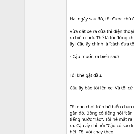
Hai ngày sau đó, tôi được chú đ
Vừa dắt xe ra cửa thì điện thoạ
ra biển chơi. Thế là tôi đứng 
ấy! Cậu ấy chính là “cách đưa tô
- Cậu muốn ra biển sao?
Tôi khẽ gật đầu.
Cậu ấy bảo tôi lên xe. Và tôi cứ
Tôi dạo chơi trên bờ biển chá
gần đó. Bỗng có tiếng nói “cẩn t
tiếng nước “rào”. Tôi hé mắt ra 
ra. Cậu ấy chỉ hỏi “Cậu có sao 
hết. Tôi vội chạy theo.