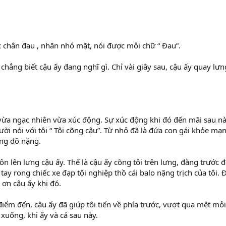
 chân đau , nhăn nhó mặt, nói được mỗi chữ “ Đau”.
 chẳng biết cậu ấy đang nghĩ gì. Chỉ vài giây sau, cậu ấy quay lưng
 vừa ngạc nhiên vừa xúc động. Sự xúc động khi đó đến mãi sau nà
ười nói với tôi “ Tôi cõng cậu”. Từ nhỏ đã là đứa con gái khỏe m
ang đồ nặng.
ôn lên lưng cậu ấy. Thế là cậu ấy cõng tôi trên lưng, đằng trước 
 tay rong chiếc xe đạp tội nghiệp thồ cái balo nặng trịch của tôi.
 ơn cậu ấy khi đó.
iểm đến, cậu ấy đã giúp tôi tiến về phía trước, vượt qua mệt mỏi
xuống, khi ấy và cả sau này.