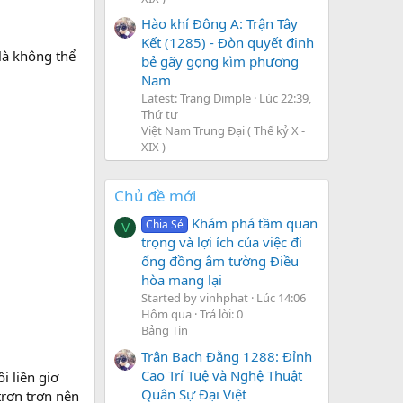
Hào khí Đông A: Trận Tây
Kết (1285) - Đòn quyết định
 là không thể
bẻ gãy gọng kìm phương
Nam
Latest: Trang Dimple
Lúc 22:39,
Thứ tư
Việt Nam Trung Đại ( Thế kỷ X -
XIX )
Chủ đề mới
Khám phá tầm quan
Chia Sẻ
V
trọng và lợi ích của việc đi
ống đồng âm tường Điều
hòa mang lại
Started by vinhphat
Lúc 14:06
Hôm qua
Trả lời: 0
Bảng Tin
Trận Bạch Đằng 1288: Đỉnh
Cao Trí Tuệ và Nghệ Thuật
i liền giơ
Quân Sự Đại Việt
trơn trơn nên