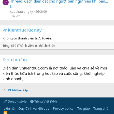
Thread 'Cách diễn đạt cho người bản ngữ hiểu khi bạn…
C
bí'
caothutrungky
26/2/09
Trả lời: 3
VnKienthuc lúc này
Không có thành viên trực tuyến.
Tổng: 610 (Thành viên: 0, khách: 610)
Định hướng
Diễn đàn VnKienthuc.com là nơi thảo luận và chia sẻ về mọi
kiến thức hữu ích trong học tập và cuộc sống, khởi nghiệp,
kinh doanh,...
Xã hội học tập
Default style
Tiếng Việt (VN)
Liên hệ
Quy định và Nội quy
Privacy policy
Trợ giúp
Trang chủ
R