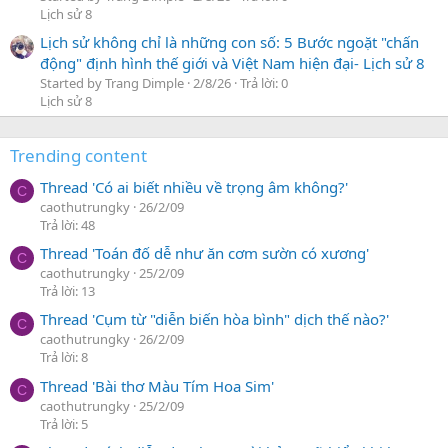
Lịch sử 8
Lịch sử không chỉ là những con số: 5 Bước ngoặt "chấn
động" định hình thế giới và Việt Nam hiện đại- Lịch sử 8
Started by Trang Dimple
2/8/26
Trả lời: 0
Lịch sử 8
Trending content
Thread 'Có ai biết nhiều về trọng âm không?'
C
caothutrungky
26/2/09
Trả lời: 48
Thread 'Toán đố dễ như ăn cơm sườn có xương'
C
caothutrungky
25/2/09
Trả lời: 13
Thread 'Cụm từ "diễn biến hòa bình" dịch thế nào?'
C
caothutrungky
26/2/09
Trả lời: 8
Thread 'Bài thơ Màu Tím Hoa Sim'
C
caothutrungky
25/2/09
Trả lời: 5