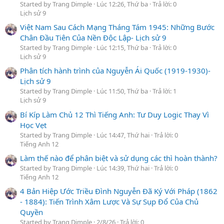
Started by Trang Dimple
Lúc 12:26, Thứ ba
Trả lời: 0
Lịch sử 9
Việt Nam Sau Cách Mạng Tháng Tám 1945: Những Bước
Chân Đầu Tiên Của Nền Độc Lập- Lịch sử 9
Started by Trang Dimple
Lúc 12:15, Thứ ba
Trả lời: 0
Lịch sử 9
Phân tích hành trình của Nguyễn Ái Quốc (1919-1930)-
Lịch sử 9
Started by Trang Dimple
Lúc 11:50, Thứ ba
Trả lời: 1
Lịch sử 9
Bí Kíp Làm Chủ 12 Thì Tiếng Anh: Tư Duy Logic Thay Vì
Học Vẹt
Started by Trang Dimple
Lúc 14:47, Thứ hai
Trả lời: 0
Tiếng Anh 12
Làm thế nào để phân biệt và sử dụng các thì hoàn thành?
Started by Trang Dimple
Lúc 14:39, Thứ hai
Trả lời: 0
Tiếng Anh 12
4 Bản Hiệp Ước Triều Đình Nguyễn Đã Ký Với Pháp (1862
- 1884): Tiến Trình Xâm Lược Và Sự Sụp Đổ Của Chủ
Quyền
Started by Trang Dimple
2/8/26
Trả lời: 0