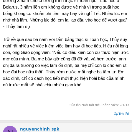
đường 3 năm cho chương trình thạc sĩ Toán học. “Lúc học ở
Belarus, 3 năm liền em không được về nhà vì trong suất học
bổng không có khoản phí tiền máy bay về nghỉ Tết. Nhiều lúc em
nhớ nhà lắm. Những lúc đó, em lại lao đầu vào học để vượt qua”
- Thủy tâm sự.
Trở về quê sau ba năm với tấm bằng thạc sĩ Toán học, Thủy suy
nghĩ rất nhiều về việc kiếm việc làm hay đi học tiếp. Hiểu nỗi lòng
con, ông Giáo động viên: “Nếu có điều kiện con cứ thực hiện ước
mơ của mình. Ba mẹ bây giờ cũng đã đỡ vất vả hơn trước, anh
chị đã ra trường có việc làm ổn định, ba mẹ chỉ còn lo cho em út
học đại học nữa thôi”. Thủy rớm nước mắt nghe ba tâm tư. Em
xác định, chỉ có cách học tiếp mới thực hiện hoài bão của mình,
dù trước mắt sẽ phải chịu nhiều gian khó...
Sửa lần cuối bởi điều hành viên:
2/1/13
Trả lời
nguyenchinh_spk