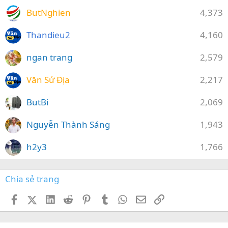
ButNghien
4,373
Thandieu2
4,160
ngan trang
2,579
Văn Sử Địa
2,217
ButBi
2,069
Nguyễn Thành Sáng
1,943
h2y3
1,766
Chia sẻ trang
Facebook
X (Twitter)
LinkedIn
Reddit
Pinterest
Tumblr
WhatsApp
Email
Link