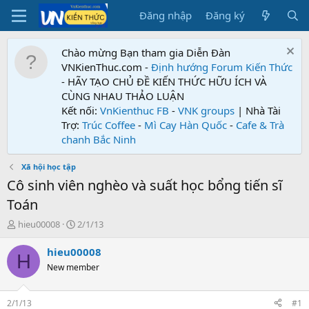
Đăng nhập
Đăng ký
Chào mừng Bạn tham gia Diễn Đàn
VNKienThuc.com -
Định hướng Forum
Kiến Thức
- HÃY TẠO CHỦ ĐỀ KIẾN THỨC HỮU ÍCH VÀ
CÙNG NHAU THẢO LUẬN
Kết nối:
VnKienthuc FB
-
VNK groups
| Nhà Tài
Trợ:
Trúc Coffee
-
Mì Cay Hàn Quốc
-
Cafe & Trà
chanh Bắc Ninh
Xã hội học tập
Cô sinh viên nghèo và suất học bổng tiến sĩ
Toán
T
N
hieu00008
2/1/13
h
g
r
à
hieu00008
H
e
y
New member
a
g
d
ử
s
i
2/1/13
#1