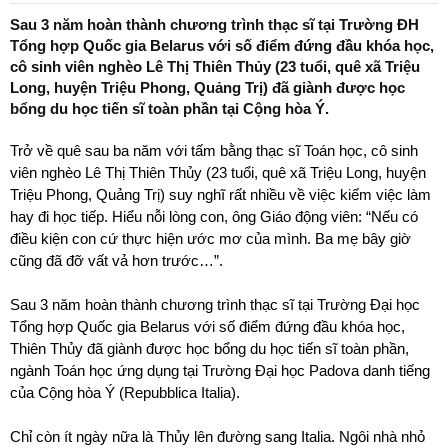
t
a
Sau 3 năm hoàn thành chương trình thạc sĩ tại Trường ĐH
r
Tổng hợp Quốc gia Belarus với số điểm đứng đầu khóa học,
t
cô sinh viên nghèo Lê Thị Thiên Thủy (23 tuổi, quê xã Triệu
e
Long, huyện Triệu Phong, Quảng Trị) đã giành được học
r
bổng du học tiến sĩ toàn phần tại Cộng hòa Ý.
Trở về quê sau ba năm với tấm bằng thạc sĩ Toán học, cô sinh
viên nghèo Lê Thị Thiên Thủy (23 tuổi, quê xã Triệu Long, huyện
Triệu Phong, Quảng Trị) suy nghĩ rất nhiều về việc kiếm việc làm
hay đi học tiếp. Hiểu nỗi lòng con, ông Giáo động viên: “Nếu có
điều kiện con cứ thực hiện ước mơ của mình. Ba mẹ bây giờ
cũng đã đỡ vất vả hơn trước…”.
Sau 3 năm hoàn thành chương trình thạc sĩ tại Trường Đại học
Tổng hợp Quốc gia Belarus với số điểm đứng đầu khóa học,
Thiên Thủy đã giành được học bổng du học tiến sĩ toàn phần,
ngành Toán học ứng dụng tại Trường Đại học Padova danh tiếng
của Cộng hòa Ý (Repubblica Italia).
Chỉ còn ít ngày nữa là Thủy lên đường sang Italia. Ngôi nhà nhỏ