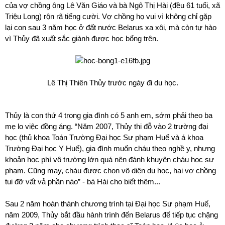
của vợ chồng ông Lê Văn Giáo và bà Ngô Thị Hài (đều 61 tuổi, xã
Triệu Long) rộn rã tiếng cười. Vợ chồng họ vui vì không chỉ gặp
lại con sau 3 năm học ở đất nước Belarus xa xôi, mà còn tự hào
vì Thủy đã xuất sắc giành được học bổng trên.
Lê Thị Thiên Thủy trước ngày đi du học.
Thủy là con thứ 4 trong gia đình có 5 anh em, sớm phải theo ba
mẹ lo việc đồng áng. “Năm 2007, Thủy thi đỗ vào 2 trường đại
học (thủ khoa Toán Trường Đại học Sư phạm Huế và á khoa
Trường Đại học Y Huế), gia đình muốn cháu theo nghề y, nhưng
khoản học phí vô trường lớn quá nên đành khuyên cháu học sư
phạm. Cũng may, cháu được chọn vô diện du học, hai vợ chồng
tui đỡ vất vả phần nào” - bà Hài cho biết thêm...
Sau 2 năm hoàn thành chương trình tại Đại học Sư phạm Huế,
năm 2009, Thủy bắt đầu hành trình đến Belarus để tiếp tục chặng