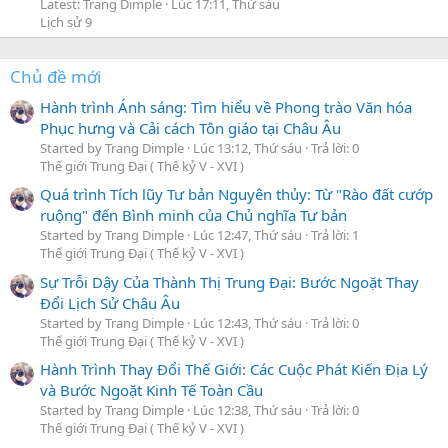
Latest: Trang Dimple
Lúc 17:11, Thứ sáu
Lịch sử 9
Chủ đề mới
Hành trình Ánh sáng: Tìm hiểu về Phong trào Văn hóa
Phục hưng và Cải cách Tôn giáo tại Châu Âu
Started by Trang Dimple
Lúc 13:12, Thứ sáu
Trả lời: 0
Thế giới Trung Đại ( Thế kỷ V - XVI )
Quá trình Tích lũy Tư bản Nguyên thủy: Từ "Rào đất cướp
ruộng" đến Bình minh của Chủ nghĩa Tư bản
Started by Trang Dimple
Lúc 12:47, Thứ sáu
Trả lời: 1
Thế giới Trung Đại ( Thế kỷ V - XVI )
Sự Trỗi Dậy Của Thành Thị Trung Đại: Bước Ngoặt Thay
Đổi Lịch Sử Châu Âu
Started by Trang Dimple
Lúc 12:43, Thứ sáu
Trả lời: 0
Thế giới Trung Đại ( Thế kỷ V - XVI )
Hành Trình Thay Đổi Thế Giới: Các Cuộc Phát Kiến Địa Lý
và Bước Ngoặt Kinh Tế Toàn Cầu
Started by Trang Dimple
Lúc 12:38, Thứ sáu
Trả lời: 0
Thế giới Trung Đại ( Thế kỷ V - XVI )