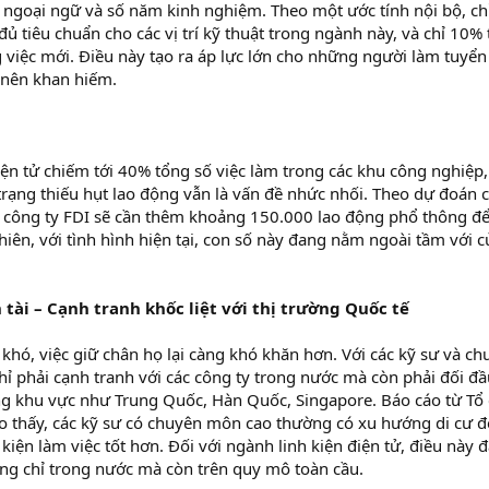
ề ngoại ngữ và số năm kinh nghiệm. Theo một ước tính nội bộ, ch
ủ tiêu chuẩn cho các vị trí kỹ thuật trong ngành này, và chỉ 10%
việc mới. Điều này tạo ra áp lực lớn cho những người làm tuyển 
 nên khan hiếm.
iện tử chiếm tới 40% tổng số việc làm trong các khu công nghiệp
trạng thiếu hụt lao động vẫn là vấn đề nhức nhối. Theo dự đoán 
 công ty FDI sẽ cần thêm khoảng 150.000 lao động phổ thông đ
iên, với tình hình hiện tại, con số này đang nằm ngoài tầm với c
tài – Cạnh tranh khốc liệt với thị trường Quốc tế
hó, việc giữ chân họ lại càng khó khăn hơn. Với các kỹ sư và ch
hỉ phải cạnh tranh với các công ty trong nước mà còn phải đối đ
ong khu vực như Trung Quốc, Hàn Quốc, Singapore. Báo cáo từ Tổ
cho thấy, các kỹ sư có chuyên môn cao thường có xu hướng di cư
iện làm việc tốt hơn. Đối với ngành linh kiện điện tử, điều này đ
ông chỉ trong nước mà còn trên quy mô toàn cầu.