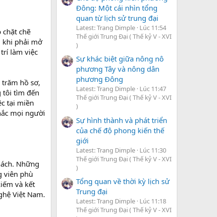
Đông: Một cái nhìn tổng
quan từ lịch sử trung đại
Latest: Trang Dimple
Lúc 11:54
 chặt chẽ
Thế giới Trung Đại ( Thế kỷ V - XVI
i khi phải mở
)
trí làm việc
Sự khác biệt giữa nông nô
phương Tây và nông dân
phương Đông
 trăm hồ sơ,
Latest: Trang Dimple
Lúc 11:47
 tôi tìm đến
Thế giới Trung Đại ( Thế kỷ V - XVI
c tại miền
)
khắc mọi người
Sự hình thành và phát triển
của chế độ phong kiến thế
giới
Latest: Trang Dimple
Lúc 11:30
Thế giới Trung Đại ( Thế kỷ V - XVI
thách. Những
)
g viên phù
Tổng quan về thời kỳ lịch sử
kiếm và kết
Trung đại
ghệ Việt Nam.
Latest: Trang Dimple
Lúc 11:18
Thế giới Trung Đại ( Thế kỷ V - XVI