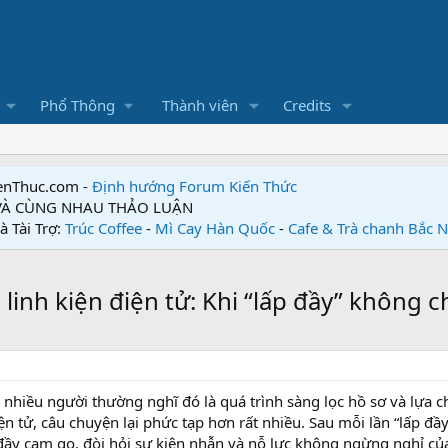
Phổ Thông
Thành viên
Credits
enThuc.com -
Định hướng Forum
Kiến Thức
 VÀ CÙNG NHAU THẢO LUẬN
à Tài Trợ:
Trúc Coffee
-
Mì Cay Hàn Quốc
-
Cafe & Trà chanh Bắc 
nh kiện điện tử: Khi “lấp đầy” không ch
nhiều người thường nghĩ đó là quá trình sàng lọc hồ sơ và lựa c
ện tử, câu chuyện lại phức tạp hơn rất nhiều. Sau mỗi lần “lấp đầ
h đầy cam go, đòi hỏi sự kiên nhẫn và nỗ lực không ngừng nghỉ c