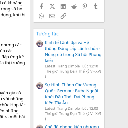
ỉ có khoảng
Facebook
X (Twitter)
LinkedIn
Reddit
Pinterest
Tumblr
 trong số họ
dụng, khi thị
WhatsApp
Email
Link
Tương tác
Kinh tế Lãnh địa và Hệ
, nhưng các
thống Đẳng cấp Lãnh chúa -
của các
Nông nô trong Xã hội Phong
ể đáp ứng kế
kiến
ủa thị trường
Latest: Trang Dimple
Lúc 12:10
Thế giới Trung Đại ( Thế kỷ V - XVI
)
Sự Hình Thành Các Vương
Quốc German: Bước Ngoặt
uyên gia có
Khởi Đầu Thời Đại Phong
ầu với những
Kiến Tây Âu
 chức Hợp tác
Latest: Trang Dimple
Lúc 12:03
 đến những
Thế giới Trung Đại ( Thế kỷ V - XVI
ặt ra một bài
)
Chế độ phong kiến phương