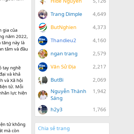
Hide Nguyễn
5,126
Trang Dimple
4,649
ButNghien
4,373
m gia của
ong năm 2022,
Thandieu2
4,160
 tăng này là
an tâm và đầu
ngan trang
2,579
Văn Sử Địa
2,217
ó tay nghề
đại và khả
ButBi
2,069
h và Xã hội
iện tử. Mỗi
Nguyễn Thành
1,942
nhân lực hiện
Sáng
h2y3
1,766
iện tử không
Chia sẻ trang
uật mà còn