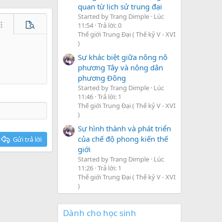
quan từ lịch sử trung đại
Started by Trang Dimple
Lúc
11:54
Trả lời: 0
hêm tùy chọn…
Xem trước
Thế giới Trung Đại ( Thế kỷ V - XVI
)
Sự khác biệt giữa nông nô
phương Tây và nông dân
phương Đông
Started by Trang Dimple
Lúc
11:46
Trả lời: 1
Thế giới Trung Đại ( Thế kỷ V - XVI
)
Sự hình thành và phát triển
của chế độ phong kiến thế
Gửi trả lời
giới
Started by Trang Dimple
Lúc
11:26
Trả lời: 1
Thế giới Trung Đại ( Thế kỷ V - XVI
)
Dành cho học sinh