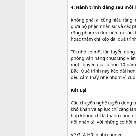
4. Hành trình đằng sau mỗi 
Không phải ai cũng hiểu rằng,
giữa bộ phận nhân sự và các p
rộng phạm vi tìm kiếm ra các tỉ
hoặc thậm chí kéo dài quá trìn
Tôi nhớ có một lần tuyển dụng 
phỏng vấn hàng chục ứng viên,
một chuyên gia có hơn 10 năm 
Bắc. Quá trình này kéo dài hơn
đều cảm thấy nhẹ nhõm vì cuố
Kết Lại
Câu chuyện nghề tuyển dụng tro
khó khăn và áp lực chỉ càng l
hợp không chỉ là thành công nhỏ
nối nhân tài với những cơ hội
Về GLA HR: glahr.com.vn