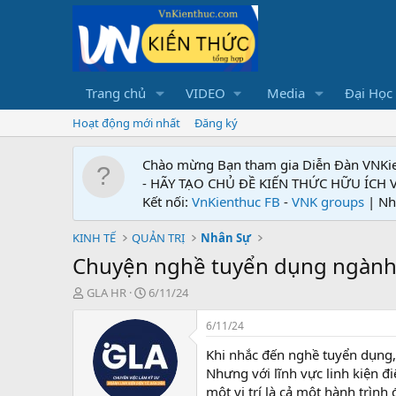
Trang chủ
VIDEO
Media
Đại Học
Hoạt động mới nhất
Đăng ký
Chào mừng Bạn tham gia Diễn Đàn VNKi
- HÃY TẠO CHỦ ĐỀ KIẾN THỨC HỮU ÍCH
Kết nối:
VnKienthuc FB
-
VNK groups
| Nh
KINH TẾ
QUẢN TRỊ
Nhân Sự
Chuyện nghề tuyển dụng ngành li
T
N
GLA HR
6/11/24
h
g
r
à
6/11/24
e
y
Khi nhắc đến nghề tuyển dụng, 
a
g
d
ử
Nhưng với lĩnh vực linh kiện đi
s
i
một vị trí là cả một hành trìn