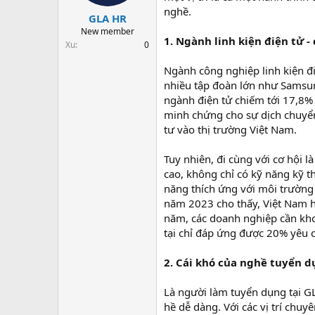
t
nghề.
GLA HR
a
r
New member
1. Ngành linh kiện điện tử -
t
Xu
0
e
r
Ngành công nghiệp linh kiện đi
nhiều tập đoàn lớn như Samsun
ngành điện tử chiếm tới 17,8% 
minh chứng cho sự dịch chuyển
tư vào thị trường Việt Nam.
Tuy nhiên, đi cùng với cơ hội 
cao, không chỉ có kỹ năng kỹ t
năng thích ứng với môi trường 
năm 2023 cho thấy, Việt Nam hi
năm, các doanh nghiệp cần kho
tại chỉ đáp ứng được 20% yêu c
2. Cái khó của nghề tuyển d
Là người làm tuyển dụng tại GL
hề dễ dàng. Với các vị trí chu