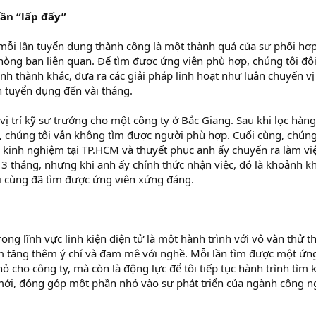
lần “lấp đấy”
 mỗi lần tuyển dụng thành công là một thành quả của sự phối hợp
hòng ban liên quan. Để tìm được ứng viên phù hợp, chúng tôi đô
nh thành khác, đưa ra các giải pháp linh hoạt như luân chuyển vị 
h tuyển dụng đến vài tháng.
vị trí kỹ sư trưởng cho một công ty ở Bắc Giang. Sau khi lọc hàng
 chúng tôi vẫn không tìm được người phù hợp. Cuối cùng, chúng
kinh nghiệm tại TP.HCM và thuyết phục anh ấy chuyển ra làm việ
 3 tháng, nhưng khi anh ấy chính thức nhận việc, đó là khoảnh 
i cùng đã tìm được ứng viên xứng đáng.
ng lĩnh vực linh kiện điện tử là một hành trình với vô vàn thử 
àm tăng thêm ý chí và đam mê với nghề. Mỗi lần tìm được một ứn
 cho công ty, mà còn là động lực để tôi tiếp tục hành trình tìm 
 mới, đóng góp một phần nhỏ vào sự phát triển của ngành công n