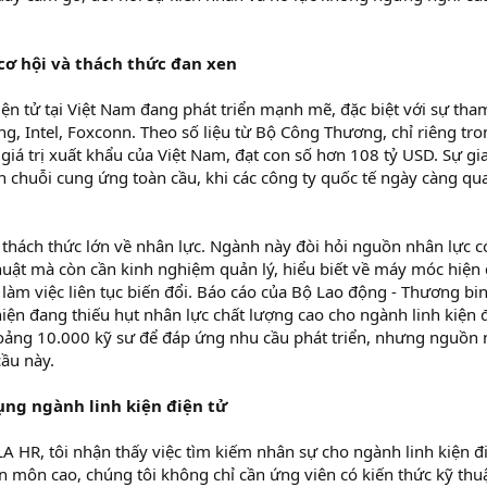
 cơ hội và thách thức đan xen
ện tử tại Việt Nam đang phát triển mạnh mẽ, đặc biệt với sự tha
g, Intel, Foxconn. Theo số liệu từ Bộ Công Thương, chỉ riêng tr
giá trị xuất khẩu của Việt Nam, đạt con số hơn 108 tỷ USD. Sự gia
 chuỗi cung ứng toàn cầu, khi các công ty quốc tế ngày càng qu
là thách thức lớn về nhân lực. Ngành này đòi hỏi nguồn nhân lực c
huật mà còn cần kinh nghiệm quản lý, hiểu biết về máy móc hiện 
làm việc liên tục biến đổi. Báo cáo của Bộ Lao động - Thương bin
ện đang thiếu hụt nhân lực chất lượng cao cho ngành linh kiện đ
ảng 10.000 kỹ sư để đáp ứng nhu cầu phát triển, nhưng nguồn 
ầu này.
ụng ngành linh kiện điện tử
A HR, tôi nhận thấy việc tìm kiếm nhân sự cho ngành linh kiện đ
yên môn cao, chúng tôi không chỉ cần ứng viên có kiến thức kỹ th