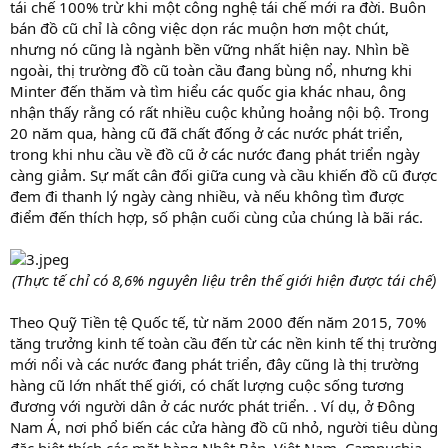
tái chế 100% trừ khi một công nghệ tái chế mới ra đời. Buôn
bán đồ cũ chỉ là công việc dọn rác muộn hơn một chút,
nhưng nó cũng là ngành bền vững nhất hiện nay. Nhìn bề
ngoài, thị trường đồ cũ toàn cầu đang bùng nổ, nhưng khi
Minter đến thăm và tìm hiểu các quốc gia khác nhau, ông
nhận thấy rằng có rất nhiều cuộc khủng hoảng nội bộ. Trong
20 năm qua, hàng cũ đã chất đống ở các nước phát triển,
trong khi nhu cầu về đồ cũ ở các nước đang phát triển ngày
càng giảm. Sự mất cân đối giữa cung và cầu khiến đồ cũ được
đem đi thanh lý ngày càng nhiều, và nếu không tìm được
điểm đến thích hợp, số phận cuối cùng của chúng là bãi rác.
(Thực tế chỉ có 8,6% nguyên liệu trên thế giới hiện được tái chế)
Theo Quỹ Tiền tệ Quốc tế, từ năm 2000 đến năm 2015, 70%
tăng trưởng kinh tế toàn cầu đến từ các nền kinh tế thị trường
mới nổi và các nước đang phát triển, đây cũng là thị trường
hàng cũ lớn nhất thế giới, có chất lượng cuộc sống tương
đương với người dân ở các nước phát triển. . Ví dụ, ở Đông
Nam Á, nơi phổ biến các cửa hàng đồ cũ nhỏ, người tiêu dùng
đặc biệt thích các mặt hàng Nhật Bản. Việt Nam, Campuchia