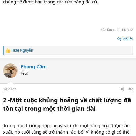
chúng sẽ được bán trong các cửa hàng đồ cũ.
Sửa lần cuối:
14/4/22
Trả lời
Hide Nguyễn
R
e
a
Phong Cầm
c
t
Yêu!
i
o
n
14/4/22
#2
s
:
2 -Một cuộc khủng hoảng về chất lượng đã
tồn tại trong một thời gian dài​
Trong mọi trường hợp, ngay sau khi một hàng hóa được sản
xuất, nó cuối cùng sẽ trở thành rác, bởi vì không có gì có thể