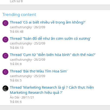
Lịch sử 8
Trending content
Thread 'Có ai biết nhiều về trọng âm không?'
C
caothutrungky
26/2/09
Trả lời: 48
Thread 'Toán đố dễ như ăn cơm sườn có xương'
C
caothutrungky
25/2/09
Trả lời: 13
Thread 'Cụm từ "diễn biến hòa bình" dịch thế nào?'
C
caothutrungky
26/2/09
Trả lời: 8
Thread 'Bài thơ Màu Tím Hoa Sim'
C
caothutrungky
25/2/09
Trả lời: 5
Thread 'Marketing Research là gì ? Cách thực hiện
Marketing Research hiệu quả ?'
Áo Dài
28/11/21
Trả lời: 6