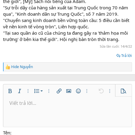
thế giới", [Mỹ] Sách nổi tiếng của Adam.
"Sự trỗi dậy của hàng sản xuất tại Trung Quốc trong 70 năm
qua", "Kinh doanh dân sự Trung Quốc", số 7 năm 2019.
"Chuyển sang kinh doanh bền vững toàn cầu: 5 điều cần biết
về nền kinh tế vòng tròn", Liên hợp quốc.
"Tại sao quần áo cũ của chúng ta đang gây ra 'thảm họa môi
trường' ở bên kia thế giới". Hội nghị bàn tròn thời trang.
Sửa lần cuối:
14/4/22
Trả lời
Hide Nguyễn
R
e
a
c
t
Danh sách có thứ tự
i
Bold
In nghiêng
Thêm tùy chọn…
Danh sách
Thêm tùy chọn…
Chèn liên kết
Chèn hình ảnh
Mặt cười
Thêm tùy chọn…
Undo
Thêm tùy ch
Xem tr
o
Danh sách không có thứ tự
Viết trả lời...
n
Căn trái
9
Normal
Lưu nháp
Arial
Kích thước
Căn lề
Trích dẫn
Redo
Media
Toggle BB code
Màu chữ
Paragraph format
Insert table
Xóa định dạng
Phông chữ
Insert horizontal line
Bản thảo
Gạch ngang
Spoiler
Gạch chân
Mã
Inline code
Inline spoiler
s
Thụt lề
:
10
Xóa bản thảo
Căn giữa
Heading 1
Book Antiqua
Tăng lề
12
Courier New
Căn phải
Heading 2
15
Georgia
Justify text
Tên