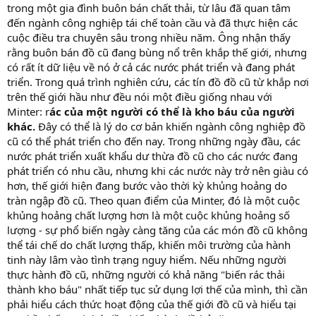
trong một gia đình buôn bán chất thải, từ lâu đã quan tâm
đến ngành công nghiệp tái chế toàn cầu và đã thực hiện các
cuộc điều tra chuyên sâu trong nhiều năm. Ông nhận thấy
rằng buôn bán đồ cũ đang bùng nổ trên khắp thế giới, nhưng
có rất ít dữ liệu về nó ở cả các nước phát triển và đang phát
triển. Trong quá trình nghiên cứu, các tín đồ đồ cũ từ khắp nơi
trên thế giới hầu như đều nói một điều giống nhau với
Minter: r
ác của một người có thể là kho báu của người
khác.
Đây có thể là lý do cơ bản khiến ngành công nghiệp đồ
cũ có thể phát triển cho đến nay. Trong những ngày đầu, các
nước phát triển xuất khẩu dư thừa đồ cũ cho các nước đang
phát triển có nhu cầu, nhưng khi các nước này trở nên giàu có
hơn, thế giới hiện đang bước vào thời kỳ khủng hoảng do
tràn ngập đồ cũ. Theo quan điểm của Minter, đó là một cuộc
khủng hoảng chất lượng hơn là một cuộc khủng hoảng số
lượng - sự phổ biến ngày càng tăng của các món đồ cũ không
thể tái chế do chất lượng thấp, khiến môi trường của hành
tinh này lâm vào tình trạng nguy hiểm. Nếu những người
thực hành đồ cũ, những người có khả năng "biến rác thải
thành kho báu" nhất tiếp tục sử dụng lợi thế của mình, thì cần
phải hiểu cách thức hoạt động của thế giới đồ cũ và hiểu tại