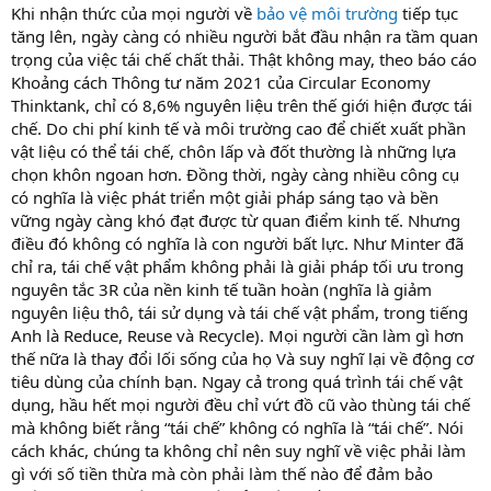
Khi nhận thức của mọi người về
bảo vệ môi trường
tiếp tục
tăng lên, ngày càng có nhiều người bắt đầu nhận ra tầm quan
trọng của việc tái chế chất thải. Thật không may, theo báo cáo
Khoảng cách Thông tư năm 2021 của Circular Economy
Thinktank, chỉ có 8,6% nguyên liệu trên thế giới hiện được tái
chế. Do chi phí kinh tế và môi trường cao để chiết xuất phần
vật liệu có thể tái chế, chôn lấp và đốt thường là những lựa
chọn khôn ngoan hơn. Đồng thời, ngày càng nhiều công cụ
có nghĩa là việc phát triển một giải pháp sáng tạo và bền
vững ngày càng khó đạt được từ quan điểm kinh tế. Nhưng
điều đó không có nghĩa là con người bất lực. Như Minter đã
chỉ ra, tái chế vật phẩm không phải là giải pháp tối ưu trong
nguyên tắc 3R của nền kinh tế tuần hoàn (nghĩa là giảm
nguyên liệu thô, tái sử dụng và tái chế vật phẩm, trong tiếng
Anh là Reduce, Reuse và Recycle). Mọi người cần làm gì hơn
thế nữa là thay đổi lối sống của họ Và suy nghĩ lại về động cơ
tiêu dùng của chính bạn. Ngay cả trong quá trình tái chế vật
dụng, hầu hết mọi người đều chỉ vứt đồ cũ vào thùng tái chế
mà không biết rằng “tái chế” không có nghĩa là “tái chế”. Nói
cách khác, chúng ta không chỉ nên suy nghĩ về việc phải làm
gì với số tiền thừa mà còn phải làm thế nào để đảm bảo