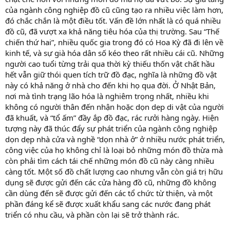
của ngành công nghiệp đồ cũ cũng tạo ra nhiều việc làm hơn,
đó chắc chắn là một điều tốt. Vấn đề lớn nhất là có quá nhiều
đồ cũ, đã vượt xa khả năng tiêu hóa của thị trường. Sau “Thế
chiến thứ hai”, nhiều quốc gia trong đó có Hoa Kỳ đã đi lên về
kinh tế, và sự già hóa dân số kéo theo rất nhiều cái cũ. Những
người cao tuổi từng trải qua thời kỳ thiếu thốn vật chất hầu
hết vẫn giữ thói quen tích trữ đồ đạc, nghĩa là những đồ vật
này có khả năng ở nhà cho đến khi họ qua đời. Ở Nhật Bản,
nơi mà tình trạng lão hóa là nghiêm trọng nhất, nhiều khi
không có người thân đến nhận hoặc dọn dẹp di vật của người
đã khuất, và “tổ ấm” đầy ắp đồ đạc, rác rưởi hàng ngày. Hiện
tượng này đã thúc đẩy sự phát triển của ngành công nghiệp
dọn dẹp nhà cửa và nghề “dọn nhà ở” ở nhiều nước phát triển,
công việc của họ không chỉ là loại bỏ những món đồ thừa mà
còn phải tìm cách tái chế những món đồ cũ này càng nhiều
càng tốt. Một số đồ chất lượng cao nhưng vẫn còn giá trị hữu
dụng sẽ được gửi đến các cửa hàng đồ cũ, những đồ không
cần dùng đến sẽ được gửi đến các tổ chức từ thiện, và một
phần đáng kể sẽ được xuất khẩu sang các nước đang phát
triển có nhu cầu, và phần còn lại sẽ trở thành rác.