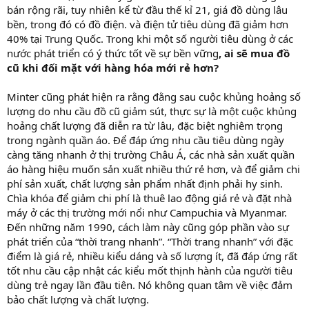
bán rộng rãi, tuy nhiên kể từ đầu thế kỉ 21, giá đồ dùng lâu
bền, trong đó có đồ điện. và điện tử tiêu dùng đã giảm hơn
40% tại Trung Quốc. Trong khi một số người tiêu dùng ở các
nước phát triển có ý thức tốt về sự bền vững
, ai sẽ mua đồ
cũ khi đối mặt với hàng hóa mới rẻ hơn?
Minter cũng phát hiện ra rằng đằng sau cuộc khủng hoảng số
lượng do nhu cầu đồ cũ giảm sút, thực sự là một cuộc khủng
hoảng chất lượng đã diễn ra từ lâu, đặc biệt nghiêm trọng
trong ngành quần áo. Để đáp ứng nhu cầu tiêu dùng ngày
càng tăng nhanh ở thị trường Châu Á, các nhà sản xuất quần
áo hàng hiệu muốn sản xuất nhiều thứ rẻ hơn, và để giảm chi
phí sản xuất, chất lượng sản phẩm nhất định phải hy sinh.
Chìa khóa để giảm chi phí là thuê lao động giá rẻ và đặt nhà
máy ở các thị trường mới nổi như Campuchia và Myanmar.
Đến những năm 1990, cách làm này cũng góp phần vào sự
phát triển của “thời trang nhanh”. “Thời trang nhanh” với đặc
điểm là giá rẻ, nhiều kiểu dáng và số lượng ít, đã đáp ứng rất
tốt nhu cầu cập nhật các kiểu mốt thịnh hành của người tiêu
dùng trẻ ngay lần đầu tiên. Nó không quan tâm về việc đảm
bảo chất lượng và chất lượng.