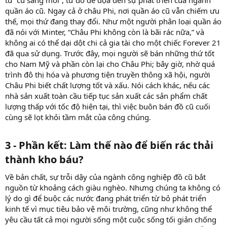
quần áo cũ. Ngay cả ở châu Phi, nơi quần áo cũ vẫn chiếm ưu
thế, mọi thứ đang thay đổi. Như một người phân loại quần áo
đã nói với Minter, “Châu Phi không còn là bãi rác nữa,” và
không ai có thể dại dột chi cả gia tài cho một chiếc Forever 21
đã qua sử dụng. Trước đây, mọi người sẽ bán những thứ tốt
cho Nam Mỹ và phần còn lại cho Châu Phi; bây giờ, nhờ quá
trình đô thị hóa và phương tiện truyền thông xã hội, người
Châu Phi biết chất lượng tốt và xấu. Nói cách khác, nếu các
nhà sản xuất toàn cầu tiếp tục sản xuất các sản phẩm chất
lượng thấp với tốc độ hiện tại, thì việc buôn bán đồ cũ cuối
cùng sẽ lọt khỏi tầm mắt của công chúng.
3 - Phần kết: Làm thế nào để biến rác thải
thành kho báu?​
Về bản chất, sự trỗi dậy của ngành công nghiệp đồ cũ bắt
nguồn từ khoảng cách giàu nghèo. Nhưng chúng ta không có
lý do gì để buộc các nước đang phát triển từ bỏ phát triển
kinh tế vì mục tiêu bảo vệ môi trường, cũng như không thể
yêu cầu tất cả mọi người sống một cuộc sống tối giản chống