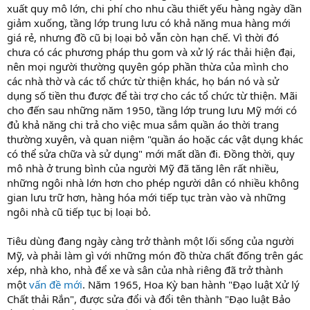
xuất quy mô lớn, chi phí cho nhu cầu thiết yếu hàng ngày dần
giảm xuống, tầng lớp trung lưu có khả năng mua hàng mới
giá rẻ, nhưng đồ cũ bị loại bỏ vẫn còn hạn chế. Vì thời đó
chưa có các phương pháp thu gom và xử lý rác thải hiện đại,
nên mọi người thường quyên góp phần thừa của mình cho
các nhà thờ và các tổ chức từ thiện khác, họ bán nó và sử
dụng số tiền thu được để tài trợ cho các tổ chức từ thiện. Mãi
cho đến sau những năm 1950, tầng lớp trung lưu Mỹ mới có
đủ khả năng chi trả cho việc mua sắm quần áo thời trang
thường xuyên, và quan niệm "quần áo hoặc các vật dụng khác
có thể sửa chữa và sử dụng" mới mất dần đi. Đồng thời, quy
mô nhà ở trung bình của người Mỹ đã tăng lên rất nhiều,
những ngôi nhà lớn hơn cho phép người dân có nhiều không
gian lưu trữ hơn, hàng hóa mới tiếp tục tràn vào và những
ngôi nhà cũ tiếp tục bị loại bỏ.
Tiêu dùng đang ngày càng trở thành một lối sống của người
Mỹ, và phải làm gì với những món đồ thừa chất đống trên gác
xép, nhà kho, nhà để xe và sân của nhà riêng đã trở thành
một
vấn đề mới
. Năm 1965, Hoa Kỳ ban hành "Đạo luật Xử lý
Chất thải Rắn", được sửa đổi và đổi tên thành "Đạo luật Bảo