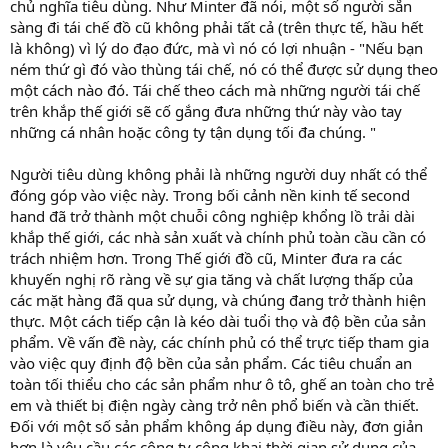
chủ nghĩa tiêu dùng. Như Minter đã nói, một số người sẵn
sàng đi tái chế đồ cũ không phải tất cả (trên thực tế, hầu hết
là không) vì lý do đạo đức, mà vì nó có lợi nhuận - "Nếu bạn
ném thứ gì đó vào thùng tái chế, nó có thể được sử dụng theo
một cách nào đó. Tái chế theo cách mà những người tái chế
trên khắp thế giới sẽ cố gắng đưa những thứ này vào tay
những cá nhân hoặc công ty tận dụng tối đa chúng. "
Người tiêu dùng không phải là những người duy nhất có thể
đóng góp vào việc này. Trong bối cảnh nền kinh tế second
hand đã trở thành một chuỗi công nghiệp khổng lồ trải dài
khắp thế giới, các nhà sản xuất và chính phủ toàn cầu cần có
trách nhiệm hơn. Trong Thế giới đồ cũ, Minter đưa ra các
khuyến nghị rõ ràng về sự gia tăng và chất lượng thấp của
các mặt hàng đã qua sử dụng, và chúng đang trở thành hiện
thực. Một cách tiếp cận là kéo dài tuổi thọ và độ bền của sản
phẩm. Về vấn đề này, các chính phủ có thể trực tiếp tham gia
vào việc quy định độ bền của sản phẩm. Các tiêu chuẩn an
toàn tối thiểu cho các sản phẩm như ô tô, ghế an toàn cho trẻ
em và thiết bị điện ngày càng trở nên phổ biến và cần thiết.
Đối với một số sản phẩm không áp dụng điều này, đơn giản
hơn là yêu cầu các công ty công khai thời gian sử dụng của