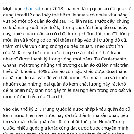
Một cuộc
khảo sát
năm 2018 của nền tảng quần áo đã qua sử
dụng thredUP cho thấy thế hệ millennials có nhiều khả năng
vứt bỏ một bộ quần áo chỉ sau 1-5 lần mặc. Trước đây, chúng
có khả năng xuất hiện trở lại trong các cửa hàng đồ cũ, ngày
nay, nhiều loại quần áo có chất lượng không tốt hơn đồ dùng
một lần và không có cơ hội thâm nhập vào thị trường đồ cũ,
thậm chí vải vụn cũng không đủ tiêu chuẩn. Theo ước tính
của McKinsey, hơn một nửa tổng số sản phẩm "thời trang
nhanh" được thanh lý trong vòng một năm. Tại Cantamanto,
Ghana, một trong những thị trường quần áo cũ lớn nhất trên
thế giới, khoảng 40% quần áo cũ nhập khẩu được đưa thẳng
ra bãi rác do các vấn đề về chất lượng. Sợi nhân tạo và thuốc
nhuộm của những loại quần áo kém chất lượng này rất khó
để bị phân hủy sinh học gây thiệt hại nghiêm trọng cho đất và
môi trường biển của Châu Phi.
Vào đầu thế kỷ 21, Trung Quốc là nước nhập khẩu quần áo cũ
lớn nhưng hiện nay nước này đã trở thành nhà sản xuất, tiêu
thụ và xuất khẩu quần áo cũ lớn nhất thế giới. Ngoài Trung
Quốc, nhiều quốc gia khác cũng đạt được bước chuyển mình
từ “cũ sang mới”, từ đó đe dọa đến sự phát triển của ngành