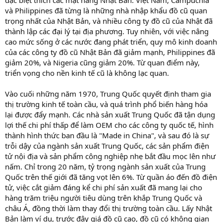
và Philippines đã từng là những nhà nhập khẩu đồ cũ quan
trọng nhất của Nhật Bản, và nhiều công ty đồ cũ của Nhật đã
thành lập các đại lý tại địa phương. Tuy nhiên, với việc nâng
cao mức sống ở các nước đang phát triển, quy mô kinh doanh
của các công ty đồ cũ Nhật Bản đã giảm mạnh, Philippines đã
giảm 20%, và Nigeria cũng giảm 20%. Từ quan điểm này,
triển vọng cho nền kinh tế cũ là không lạc quan.
Vào cuối những năm 1970, Trung Quốc quyết định tham gia
thị trường kinh tế toàn cầu, và quá trình phổ biến hàng hóa
lại được đẩy mạnh. Các nhà sản xuất Trung Quốc đã tận dụng
lợi thế chi phí thấp để làm OEM cho các công ty quốc tế, hình
thành hình thức ban đầu là "Made in China", và sau đó là sự
trỗi dậy của ngành sản xuất Trung Quốc, các sản phẩm điện
tử nội địa và sản phẩm công nghiệp nhẹ bắt đầu mọc lên như
nấm. Chỉ trong 20 năm, tỷ trọng ngành sản xuất của Trung
Quốc trên thế giới đã tăng vọt lên 6%. Từ quần áo đến đồ điện
tử, việc cắt giảm đáng kể chi phí sản xuất đã mang lại cho
hàng trăm triệu người tiêu dùng trên khắp Trung Quốc và
châu Á, đồng thời làm thay đổi thị trường toàn cầu. Lấy Nhật
Bản làm ví dụ, trước đây giá đồ cũ cao, đồ cũ có không gian