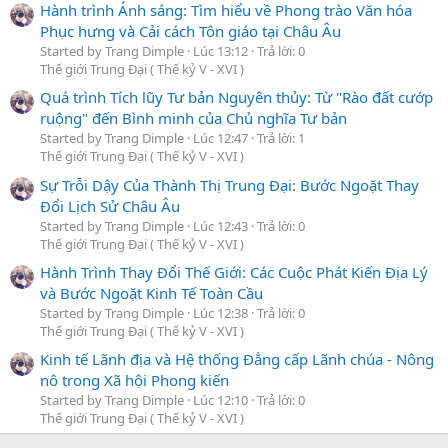
Hành trình Ánh sáng: Tìm hiểu về Phong trào Văn hóa
Phục hưng và Cải cách Tôn giáo tại Châu Âu
Started by Trang Dimple
Lúc 13:12
Trả lời: 0
Thế giới Trung Đại ( Thế kỷ V - XVI )
Quá trình Tích lũy Tư bản Nguyên thủy: Từ "Rào đất cướp
ruộng" đến Bình minh của Chủ nghĩa Tư bản
Started by Trang Dimple
Lúc 12:47
Trả lời: 1
Thế giới Trung Đại ( Thế kỷ V - XVI )
Sự Trỗi Dậy Của Thành Thị Trung Đại: Bước Ngoặt Thay
Đổi Lịch Sử Châu Âu
Started by Trang Dimple
Lúc 12:43
Trả lời: 0
Thế giới Trung Đại ( Thế kỷ V - XVI )
Hành Trình Thay Đổi Thế Giới: Các Cuộc Phát Kiến Địa Lý
và Bước Ngoặt Kinh Tế Toàn Cầu
Started by Trang Dimple
Lúc 12:38
Trả lời: 0
Thế giới Trung Đại ( Thế kỷ V - XVI )
Kinh tế Lãnh địa và Hệ thống Đẳng cấp Lãnh chúa - Nông
nô trong Xã hội Phong kiến
Started by Trang Dimple
Lúc 12:10
Trả lời: 0
Thế giới Trung Đại ( Thế kỷ V - XVI )