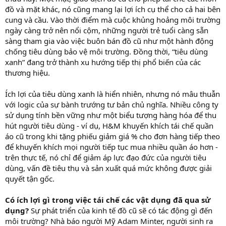
đồ và mặt khác, nó cũng mang lại lợi ích cụ thể cho cả hai bên
cung và cầu. Vào thời điểm mà cuộc khủng hoảng môi trường
ngày càng trở nên nổi cộm, những người trẻ tuổi càng sẵn
sàng tham gia vào việc buôn bán đồ cũ như một hành động
chống tiêu dùng bảo vệ môi trường. Đồng thời, “tiêu dùng
xanh” đang trở thành xu hướng tiếp thị phổ biến của các
thương hiệu.
Ích lợi của tiêu dùng xanh là hiển nhiên, nhưng nó mâu thuẫn
với logic của sự bành trướng tư bản chủ nghĩa. Nhiều công ty
sử dụng tính bền vững như một biểu tượng hàng hóa để thu
hút người tiêu dùng - ví dụ, H&M khuyến khích tái chế quần
áo cũ trong khi tặng phiếu giảm giá % cho đơn hàng tiếp theo
để khuyến khích mọi người tiếp tục mua nhiều quần áo hơn -
trên thực tế, nó chỉ để giảm áp lực đạo đức của người tiêu
dùng, vấn đề tiêu thụ và sản xuất quá mức không được giải
quyết tận gốc.
Có ích lợi gì trong việc tái chế các vật dụng đã qua sử
dụng?
Sự phát triển của kinh tế đồ cũ sẽ có tác động gì đến
môi trường? Nhà báo người Mỹ Adam Minter, người sinh ra