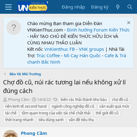
Đăng nhập
Đăng ký
Chào mừng Bạn tham gia Diễn Đàn
VNKienThuc.com -
Định hướng Forum
Kiến Thức
- HÃY TẠO CHỦ ĐỀ KIẾN THỨC HỮU ÍCH VÀ
CÙNG NHAU THẢO LUẬN
Kết nối:
VnKienthuc FB
-
VNK groups
| Nhà Tài
Trợ:
Trúc Coffee
-
Mì Cay Hàn Quốc
-
Cafe & Trà
chanh Bắc Ninh
Bảo Vệ Môi Trường
Chợ đồ cũ, núi rác tương lai nếu không xử lí
đúng cách
T
N
T
Phong Cầm
14/4/22
biến rác thải thành kho báu
chợ đồ cũ
h
g
ừ
nền kinh tế second hand
ngành công nghiệp đồ cũ
sản xuất quá mức
r
à
k
tái chế
tầm quan trọng của việc tái chế chất thải
thế giới đồ cũ
e
y
h
thời trang nhanh
tiêu dùng xanh
vấn đề tiêu thụ
a
g
ó
d
ử
a
s
i
Phong Cầm