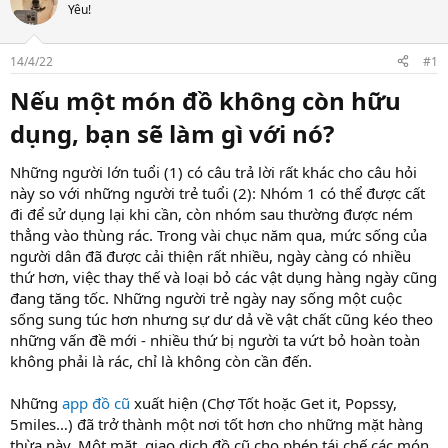
t
Yêu!
a
r
t
14/4/22
#1
e
r
Nếu một món đồ không còn hữu
dụng, bạn sẽ làm gì với nó?​
Những người lớn tuổi (1) có câu trả lời rất khác cho câu hỏi
này so với những người trẻ tuổi (2): Nhóm 1 có thể được cất
đi để sử dụng lại khi cần, còn nhóm sau thường được ném
thẳng vào thùng rác. Trong vài chục năm qua, mức sống của
người dân đã được cải thiện rất nhiều, ngày càng có nhiều
thứ hơn, việc thay thế và loại bỏ các vật dụng hàng ngày cũng
đang tăng tốc. Những người trẻ ngày nay sống một cuộc
sống sung túc hơn nhưng sự dư dả về vật chất cũng kéo theo
những vấn đề mới - nhiều thứ bị người ta vứt bỏ hoàn toàn
không phải là rác, chỉ là không còn cần đến.
Những
app đồ cũ
xuất hiện (Chợ Tốt hoặc Get it, Popssy,
5miles…) đã trở thành một nơi tốt hơn cho những mặt hàng
thừa này. Một mặt, giao dịch đồ cũ cho phép tái chế các món