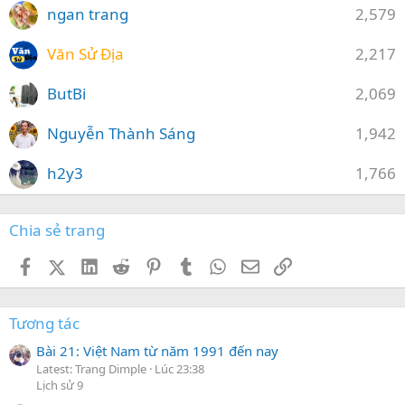
ngan trang
2,579
Văn Sử Địa
2,217
ButBi
2,069
Nguyễn Thành Sáng
1,942
h2y3
1,766
Chia sẻ trang
Facebook
X (Twitter)
LinkedIn
Reddit
Pinterest
Tumblr
WhatsApp
Email
Link
Tương tác
Bài 21: Việt Nam từ năm 1991 đến nay
Latest: Trang Dimple
Lúc 23:38
Lịch sử 9