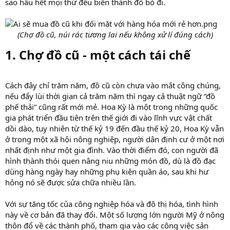
sao hầu hết mọi thứ đều biến thành đồ bỏ đi.
(Chợ đồ cũ, núi rác tương lai nếu không xử lí đúng cách)
1. Chợ đồ cũ - một cách tái chế​
Cách đây chỉ trăm năm, đồ cũ còn chưa vào mắt công chúng,
nếu đẩy lùi thời gian cả trăm năm thì ngay cả thuật ngữ “đồ
phế thải” cũng rất mới mẻ. Hoa Kỳ là một trong những quốc
gia phát triển đầu tiên trên thế giới đi vào lĩnh vực vật chất
dồi dào, tuy nhiên từ thế kỷ 19 đến đầu thế kỷ 20, Hoa Kỳ vẫn
ở trong một xã hội nông nghiệp, người dân định cư ở một nơi
nhất định như một gia đình. Vào thời điểm đó, con người đã
hình thành thói quen nâng niu những món đồ, dù là đồ đạc
dùng hàng ngày hay những phụ kiện quần áo, sau khi hư
hỏng nó sẽ được sửa chữa nhiều lần.
Với sự tăng tốc của công nghiệp hóa và đô thị hóa, tình hình
này về cơ bản đã thay đổi. Một số lượng lớn người Mỹ ở nông
thôn đổ về các thành phố, tham gia vào các công việc sản