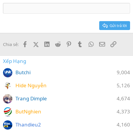
Heading 3
18
Tahoma
22
Times New Roman
26
Trebuchet MS
Gửi trả lời
Verdana
Facebook
X (Twitter)
LinkedIn
Reddit
Pinterest
Tumblr
WhatsApp
Email
Link
Chia sẻ:
Xếp Hạng
Butchi
9,004
Hide Nguyễn
5,126
Trang Dimple
4,674
ButNghien
4,373
Thandieu2
4,160