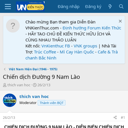
Đăng nhập
Đăng ký
Chào mừng Bạn tham gia Diễn Đàn
VNKienThuc.com -
Định hướng Forum
Kiến Thức
- HÃY TẠO CHỦ ĐỀ KIẾN THỨC HỮU ÍCH VÀ
CÙNG NHAU THẢO LUẬN
Kết nối:
VnKienthuc FB
-
VNK groups
| Nhà Tài
Trợ:
Trúc Coffee
-
Mì Cay Hàn Quốc
-
Cafe & Trà
chanh Bắc Ninh
Việt Nam Hiện Đại (1946 - 1975)
Chiến dịch Đường 9 Nam Lào
T
N
thich van hoc
26/2/13
h
g
r
à
thich van hoc
e
y
Moderator
Thành viên BQT
a
g
d
ử
s
i
26/2/13
#1
t
a
CHIẾN DỊCH ĐƯỜNG 9 NAM LÀO - DIỄN BIẾN CHIẾN DỊCH