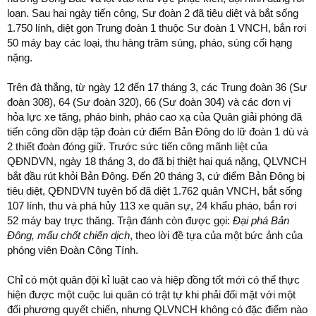
loạn. Sau hai ngày tiến công, Sư đoàn 2 đã tiêu diệt và bắt sống
1.750 lính, diệt gọn Trung đoàn 1 thuộc Sư đoàn 1 VNCH, bắn rơi
50 máy bay các loại, thu hàng trăm súng, pháo, súng cối hạng
nặng.
Trên đà thắng, từ ngày 12 đến 17 tháng 3, các Trung đoàn 36 (Sư
đoàn 308), 64 (Sư đoàn 320), 66 (Sư đoàn 304) và các đơn vị
hỏa lực xe tăng, pháo binh, pháo cao xạ của Quân giải phóng đã
tiến công dồn dập tập đoàn cứ điểm Bản Đông do lữ đoàn 1 dù và
2 thiết đoàn đóng giữ. Trước sức tiến công mãnh liệt của
QĐNDVN, ngày 18 tháng 3, do đã bị thiệt hại quá nặng, QLVNCH
bắt đầu rút khỏi Bản Đông. Đến 20 tháng 3, cứ điểm Bản Đông bị
tiêu diệt, QĐNDVN tuyên bố đã diệt 1.762 quân VNCH, bắt sống
107 lính, thu và phá hủy 113 xe quân sự, 24 khẩu pháo, bắn rơi
52 máy bay trực thăng. Trận đánh còn được gọi:
Đại phá Bản
Đông, mấu chốt chiến dịch
, theo lời đề tựa của một bức ảnh của
phóng viên Đoàn Công Tính.
Chỉ có một quân đội kỉ luật cao và hiệp đồng tốt mới có thể thực
hiện được một cuộc lui quân có trật tự khi phải đối mặt với một
đối phương quyết chiến, nhưng QLVNCH không có đặc điểm nào