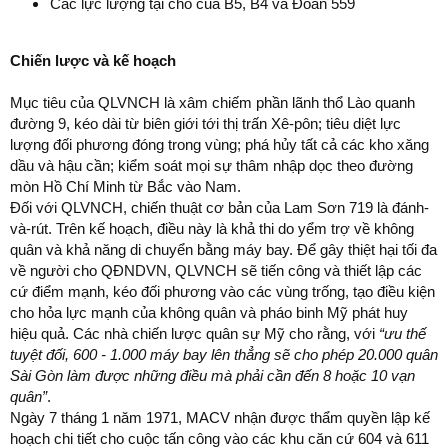
Các lực lượng tại chỗ của B5, B4 và Đoàn 559
Chiến lược và kế hoạch
Mục tiêu của QLVNCH là xâm chiếm phần lãnh thổ Lào quanh
đường 9, kéo dài từ biên giới tới thị trấn Xê-pôn; tiêu diệt lực
lượng đối phương đóng trong vùng; phá hủy tất cả các kho xăng
dầu và hậu cần; kiểm soát mọi sự thâm nhập dọc theo đường
mòn Hồ Chí Minh từ Bắc vào Nam.
Đối với QLVNCH, chiến thuật cơ bản của Lam Sơn 719 là đánh-
và-rút. Trên kế hoạch, điều này là khả thi do yểm trợ về không
quân và khả năng di chuyển bằng máy bay. Để gây thiệt hại tối đa
về người cho QĐNDVN, QLVNCH sẽ tiến công và thiết lập các
cứ điểm mạnh, kéo đối phương vào các vùng trống, tạo điều kiện
cho hỏa lực mạnh của không quân và pháo binh Mỹ phát huy
hiệu quả. Các nhà chiến lược quân sự Mỹ cho rằng, với
“ưu thế
tuyệt đối, 600 - 1.000 máy bay lên thẳng sẽ cho phép 20.000 quân
Sài Gòn làm được những điều mà phải cần đến 8 hoặc 10 vạn
quân”
.
Ngày 7 tháng 1 năm 1971, MACV nhận được thẩm quyền lập kế
hoạch chi tiết cho cuộc tấn công vào các khu căn cứ 604 và 611