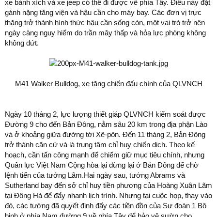
xe bánh xích và xe jeep có thể đi được về phía Tây. Điều này đặt
gánh nặng tăng viện và hậu cần cho máy bay. Các đơn vị trực
thăng trở thành hình thức hậu cần sống còn, một vai trò trở nên
ngày càng nguy hiểm do trần mây thấp và hỏa lực phòng không
không dứt.
M41 Walker Bulldog, xe tăng chiến đấu chính của QLVNCH
Ngày 10 tháng 2, lực lượng thiết giáp QLVNCH kiểm soát được
Đường 9 cho đến Bản Đông, nằm sâu 20 km trong địa phận Lào
và ở khoảng giữa đường tới Xê-pôn. Đến 11 tháng 2, Bản Đông
trở thành căn cứ và là trung tâm chỉ huy chiến dịch. Theo kế
hoạch, cần tấn công mạnh để chiếm giữ mục tiêu chính, nhưng
Quân lực Việt Nam Cộng hòa lại dừng lại ở Bản Đông để chờ
lệnh tiến của tướng Lãm.Hai ngày sau, tướng Abrams và
Sutherland bay đến sở chỉ huy tiền phương của Hoàng Xuân Lãm
tại Đông Hà để đẩy nhanh lịch trình. Nhưng tại cuộc họp, thay vào
đó, các tướng đã quyết định đẩy các tiền đồn của Sư đoàn 1 Bộ
binh ở phía Nam đường 9 về phía Tây để bảo vệ sườn cho