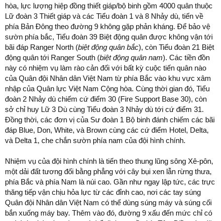
hòa, lực lượng hiệp đồng thiết giáp/bộ binh gồm 4000 quân thuộc
Lữ đoàn 3 Thiết giáp và các Tiểu đoàn 1 và 8 Nhảy dù, tiến về
phía Bản Đông theo đường 9 không gặp phản kháng. Để bảo vệ
sườn phía bắc, Tiểu đoàn 39 Biệt động quân được không vận tới
bãi đáp Ranger North (
biệt động quân bắc
), còn Tiểu đoàn 21 Biệt
động quân tới Ranger South (
biệt động quân nam
). Các tiền đồn
này có nhiệm vụ làm rào cản đối với bất kỳ cuộc tiến quân nào
của Quân đội Nhân dân Việt Nam từ phía Bắc vào khu vực xâm
nhập của Quân lực Việt Nam Cộng hòa. Cùng thời gian đó, Tiểu
đoàn 2 Nhảy dù chiếm cứ điểm 30 (Fire Support Base 30), còn
sở chỉ huy Lữ 3 Dù cùng Tiểu đoàn 3 Nhảy dù tới cứ điểm 31.
Đồng thời, các đơn vị của Sư đoàn 1 Bộ binh đánh chiếm các bãi
đáp Blue, Don, White, và Brown cùng các cứ điểm Hotel, Delta,
và Delta 1, che chắn sườn phía nam của đội hình chính.
Nhiệm vụ của đội hình chính là tiến theo thung lũng sông Xê-pôn,
một dải đất tương đối bằng phẳng với cây bụi xen lẫn rừng thưa,
phía Bắc và phía Nam là núi cao. Gần như ngay lập tức, các trực
thăng tiếp vận chịu hỏa lực từ các đỉnh cao, nơi các tay súng
Quân đội Nhân dân Việt Nam có thể dùng súng máy và súng cối
bắn xuống máy bay. Thêm vào đó, đường 9 xấu đến mức chỉ có