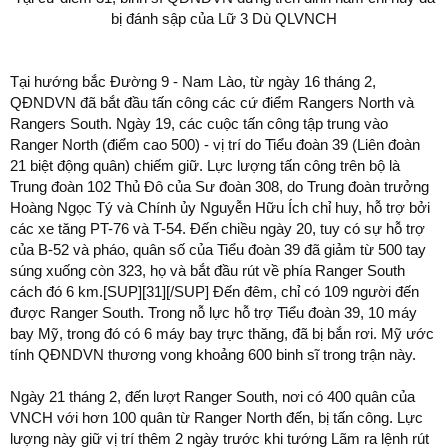
bị đánh sập của Lữ 3 Dù QLVNCH
Tại hướng bắc Đường 9 - Nam Lào, từ ngày 16 tháng 2,
QĐNDVN đã bắt đầu tấn công các cứ điểm Rangers North và
Rangers South. Ngày 19, các cuộc tấn công tập trung vào
Ranger North (điểm cao 500) - vị trí do Tiểu đoàn 39 (Liên đoàn
21 biệt động quân) chiếm giữ. Lực lượng tấn công trên bộ là
Trung đoàn 102 Thủ Đô của Sư đoàn 308, do Trung đoàn trưởng
Hoàng Ngọc Tý và Chính ủy Nguyễn Hữu Ích chỉ huy, hỗ trợ bởi
các xe tăng PT-76 và T-54. Đến chiều ngày 20, tuy có sự hỗ trợ
của B-52 và pháo, quân số của Tiểu đoàn 39 đã giảm từ 500 tay
súng xuống còn 323, họ và bắt đầu rút về phía Ranger South
cách đó 6 km.[SUP][31][/SUP] Đến đêm, chỉ có 109 người đến
được Ranger South. Trong nỗ lực hỗ trợ Tiểu đoàn 39, 10 máy
bay Mỹ, trong đó có 6 máy bay trực thăng, đã bị bắn rơi. Mỹ ước
tính QĐNDVN thương vong khoảng 600 binh sĩ trong trận này.
Ngày 21 tháng 2, đến lượt Ranger South, nơi có 400 quân của
VNCH với hơn 100 quân từ Ranger North đến, bị tấn công. Lực
lượng này giữ vị trí thêm 2 ngày trước khi tướng Lãm ra lệnh rút