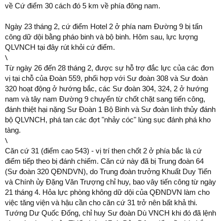
về Cứ điểm 30 cách đó 5 km về phía đông nam.
Ngày 23 tháng 2, cứ điểm Hotel 2 ở phía nam Đường 9 bị tấn
công dữ dội bằng pháo binh và bộ binh. Hôm sau, lực lượng
QLVNCH tại đây rút khỏi cứ điểm.
\
Từ ngày 26 đến 28 tháng 2, được sự hỗ trợ đắc lực của các đơn
vị tại chỗ của Đoàn 559, phối hợp với Sư đoàn 308 và Sư đoàn
320 hoạt động ở hướng bắc, các Sư đoàn 304, 324, 2 ở hướng
nam và tây nam Đường 9 chuyển từ chốt chặt sang tiến công,
đánh thiệt hại nặng Sư Đoàn 1 Bộ Binh và Sư đoàn lính thủy đánh
bộ QLVNCH, phá tan các đợt "nhảy cóc" lùng sục đánh phá kho
tàng.
\
Căn cứ 31 (điểm cao 543) - vị trí then chốt 2 ở phía bắc là cứ
điểm tiếp theo bị đánh chiếm. Căn cứ này đã bị Trung đoàn 64
(Sư đoàn 320 QĐNDVN), do Trung đoàn trưởng Khuất Duy Tiến
và Chính ủy Đặng Văn Trượng chỉ huy, bao vây tiến công từ ngày
21 tháng 4. Hỏa lực phòng không dữ dội của QĐNDVN làm cho
việc tăng viện và hậu cần cho căn cứ 31 trở nên bất khả thi.
Tướng Dư Quốc Đống, chỉ huy Sư đoàn Dù VNCH khi đó đã lệnh