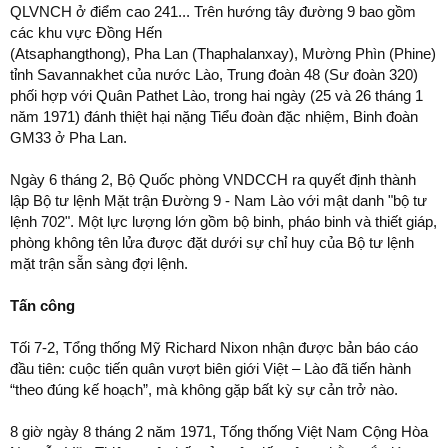
QLVNCH ở điểm cao 241... Trên hướng tây đường 9 bao gồm
các khu vực Đồng Hến
(Atsaphangthong), Pha Lan (Thaphalanxay), Mường Phìn (Phine)
tỉnh Savannakhet của nước Lào, Trung đoàn 48 (Sư đoàn 320)
phối hợp với Quân Pathet Lào, trong hai ngày (25 và 26 tháng 1
năm 1971) đánh thiệt hại nặng Tiểu đoàn đặc nhiệm, Binh đoàn
GM33 ở Pha Lan.
Ngày 6 tháng 2, Bộ Quốc phòng VNDCCH ra quyết định thành
lập Bộ tư lệnh Mặt trận Đường 9 - Nam Lào với mật danh "bộ tư
lệnh 702". Một lực lượng lớn gồm bộ binh, pháo binh và thiết giáp,
phòng không tên lửa được đặt dưới sự chỉ huy của Bộ tư lệnh
mặt trận sẵn sàng đợi lệnh.
Tấn công
Tối 7-2, Tổng thống Mỹ Richard Nixon nhận được bản báo cáo
đầu tiên: cuộc tiến quân vượt biên giới Việt – Lào đã tiến hành
“theo đúng kế hoạch”, mà không gặp bất kỳ sự cản trở nào.
8 giờ ngày 8 tháng 2 năm 1971, Tống thống Việt Nam Cộng Hòa