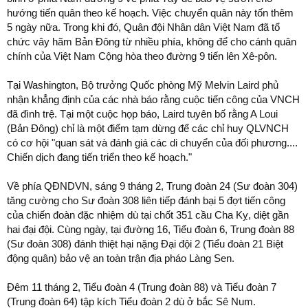
hướng tiến quân theo kế hoạch. Việc chuyển quân này tốn thêm
5 ngày nữa. Trong khi đó, Quân đội Nhân dân Việt Nam đã tổ
chức vây hãm Bản Đông từ nhiều phía, không để cho cánh quân
chính của Việt Nam Cộng hòa theo đường 9 tiến lên Xê-pôn.
Tại Washington, Bộ trưởng Quốc phòng Mỹ Melvin Laird phủ
nhận khẳng định của các nhà báo rằng cuộc tiến công của VNCH
đã đình trệ. Tại một cuộc họp báo, Laird tuyên bố rằng A Loui
(Bản Đông) chỉ là một điểm tạm dừng để các chỉ huy QLVNCH
có cơ hội "quan sát và đánh giá các di chuyển của đối phương....
Chiến dịch đang tiến triển theo kế hoạch."
Về phía QĐNDVN, sáng 9 tháng 2, Trung đoàn 24 (Sư đoàn 304)
tăng cường cho Sư đoàn 308 liên tiếp đánh bại 5 đợt tiến công
của chiến đoàn đặc nhiệm dù tại chốt 351 cầu Cha Kỵ, diệt gần
hai đại đội. Cùng ngày, tại đường 16, Tiểu đoàn 6, Trung đoàn 88
(Sư đoàn 308) đánh thiệt hại nặng Đại đội 2 (Tiểu đoàn 21 Biệt
động quân) bảo vệ an toàn trận địa pháo Làng Sen.
Đêm 11 tháng 2, Tiểu đoàn 4 (Trung đoàn 88) và Tiểu đoàn 7
(Trung đoàn 64) tập kích Tiểu đoàn 2 dù ở bắc Sê Num.