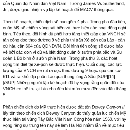
của Quân đội Nhân dân Việt Nam. Tướng James W. Sutherland,
Jr., được giao nhiệm vụ lập kế hoạch để MACV thông qua.
Theo kế hoạch, chiến dịch sẽ bao gồm 4 pha. Trong pha đầu tiên,
quân Mỹ sẽ chiếm vùng sát biên và thực hiện các hoạt động nghi
binh. Tiếp theo, đội hình dù phối hợp tăng thiết giáp của VNCH sẽ
tấn công dọc theo đường 9 về phía thị trấn Xê-pôn của Lào - căn
cứ hậu cần 604 của QĐNDVN. Đội hình tiến công sẽ được bảo
vệ bởi các đơn vị dù và biệt động quân ở sườn phía bắc và Sư
đoàn 1 Bộ binh ở sườn phía Nam. Trong pha thứ 3, các hoạt
động tìm diệt tại Xê-pôn sẽ được thực hiện. Cuối cùng, các lực
lượng của VNCH sẽ rút ra dọc theo đường 9 hoặc qua căn cứ
611 và ra khỏi địa phận Lào qua thung lũng A Sầu.[SUP][14]
[/SUP] Những người lập kế hoạch đã hy vọng rằng quân đội của
VNCH có thể trụ lại Lào cho đến khi mùa mưa đến vào đầu tháng
5.
Phần chiến dịch do Mỹ thực hiện được đặt tên
Dewey Canyon II
,
lấy tên theo chiến dịch Dewey Canyon do thủy quân lục chiến Mỹ
thực hiện tại vùng Tây Bắc Việt Nam Cộng hòa năm 1969, với hy
vọng rằng sự trùng tên này sẽ làm Hà Nội nhầm lẫn về mục tiêu