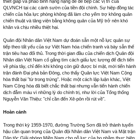
thiết giáp và pháo binh hạng nặng để đè bẹp các vị trí của
QLVNCH tại các cánh sườn của tiền đội chính. Sự hiệp đồng tác
chiến của hỏa lực phòng không đã làm cho yểm trợ không quân
chiến thuật và tăng viện bằng không quân của Mỹ trở nên khó
khăn và chịu nhiều thiệt hại.
Quân đội Nhân dân Việt Nam dự đoán sẵn một nỗ lực quân sự
tiếp theo tất yếu của sự Việt Nam hóa chiến tranh và bày sẵn thế
trận tiêu hao đối thủ. Trong thời gian đầu của chiến dịch Quân đội
Nhân dân Việt Nam cố gắng tìm cách giấu lực lượng để địch tiến
về phía tây, chỉ đến khi không còn giữ được bí mật, mới tiến hành
trận đánh Đại phá bản Đông, cho thấy Quân lực Việt Nam Cộng
hòa thất bại "từ trong trứng". Hoặc một cách lập luận khác, Việt
Nam Cộng hòa đã biết chắc thất bại nhưng vẫn tiến hành chiến
dịch đẫm máu vì những lý do chính trị, như lời của Tổng thống
Nguyễn Văn Thiệu: "chỉ cần đến Xê-pôn rồi rút về".
Hoàn cảnh
Trong thời kỳ 1959-1970, đường Trường Sơn đã trở thành tuyến
hậu cần quan trọng của Quân đội Nhân dân Việt Nam và Mặt trận
Dân tộc Giải phóng Miền Nam cho nỗ lực của họ nhằm thực hiện