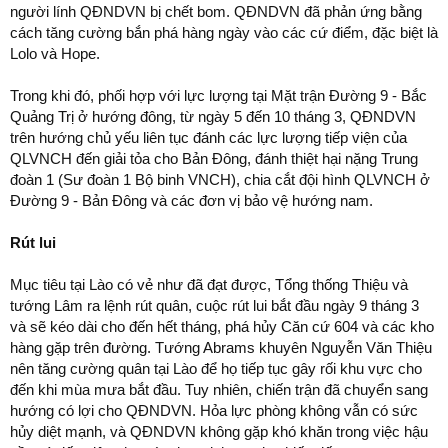
người lính QĐNDVN bị chết bom. QĐNDVN đã phản ứng bằng
cách tăng cường bắn phá hàng ngày vào các cứ điểm, đặc biệt là
Lolo và Hope.
Trong khi đó, phối hợp với lực lượng tại Mặt trận Đường 9 - Bắc
Quảng Trị ở hướng đông, từ ngày 5 đến 10 tháng 3, QĐNDVN
trên hướng chủ yếu liên tục đánh các lực lượng tiếp viện của
QLVNCH đến giải tỏa cho Bản Đông, đánh thiệt hại nặng Trung
đoàn 1 (Sư đoàn 1 Bộ binh VNCH), chia cắt đội hình QLVNCH ở
Đường 9 - Bản Đông và các đơn vị bảo vệ hướng nam.
Rút lui
Mục tiêu tại Lào có vẻ như đã đạt được, Tổng thống Thiệu và
tướng Lâm ra lệnh rút quân, cuộc rút lui bắt đầu ngày 9 tháng 3
và sẽ kéo dài cho đến hết tháng, phá hủy Căn cứ 604 và các kho
hàng gặp trên đường. Tướng Abrams khuyên Nguyễn Văn Thiệu
nên tăng cường quân tại Lào để họ tiếp tục gây rối khu vực cho
đến khi mùa mưa bắt đầu. Tuy nhiên, chiến trận đã chuyển sang
hướng có lợi cho QĐNDVN. Hỏa lực phòng không vẫn có sức
hủy diệt mạnh, và QĐNDVN không gặp khó khăn trong việc hậu