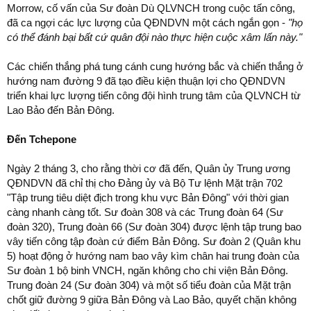
Morrow, cố vấn của Sư đoàn Dù QLVNCH trong cuộc tấn công,
đã ca ngợi các lực lượng của QĐNDVN một cách ngắn gọn -
"họ
có thể đánh bại bất cứ quân đội nào thực hiện cuộc xâm lấn này."
Các chiến thắng phá tung cánh cung hướng bắc và chiến thắng ở
hướng nam đường 9 đã tạo điều kiện thuận lợi cho QĐNDVN
triển khai lực lượng tiến công đội hình trung tâm của QLVNCH từ
Lao Bảo đến Bản Đông.
Đến Tchepone
Ngày 2 tháng 3, cho rằng thời cơ đã đến, Quân ủy Trung ương
QĐNDVN đã chỉ thị cho Đảng ủy và Bộ Tư lệnh Mặt trận 702
"Tập trung tiêu diệt địch trong khu vực Bản Đông" với thời gian
càng nhanh càng tốt. Sư đoàn 308 và các Trung đoàn 64 (Sư
đoàn 320), Trung đoàn 66 (Sư đoàn 304) được lệnh tập trung bao
vây tiến công tập đoàn cứ điểm Bản Đông. Sư đoàn 2 (Quân khu
5) hoạt động ở hướng nam bao vây kìm chân hai trung đoàn của
Sư đoàn 1 bộ binh VNCH, ngăn không cho chi viện Bản Đông.
Trung đoàn 24 (Sư đoàn 304) và một số tiểu đoàn của Mặt trận
chốt giữ đường 9 giữa Bản Đông và Lao Bảo, quyết chặn không