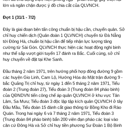
lớn và ngăn chặn được ý đồ chia cắt của QLVNCH.
Đợt 1 (31/1 - 7/2)
Đây là giai đoạn bên tấn công chuẩn bị hậu cần, chuyển quân. Sở
chỉ huy chiến dịch (Quân đoàn 1 QLVNCH) chuyển từ Đà Nẵng
tới Đông Hà, chuẩn bị hậu cần để tiếp nhận lực lượng tăng
cường từ Sài Gòn. QLVNCH thực hiện các hoạt động nghi binh
như thể sắp vượt giới tuyến 17 đánh ra Bắc. Cuối cùng, sở chỉ
huy chuyển về đặt tại Khe Sanh.
Đầu tháng 2 năm 1971, trên hướng phối hợp đông đường 9 gồm
các huyện Gio Linh, Cam Lộ, Hướng Hóa do Mặt trận đường 9 -
bắc Quảng Trị chỉ huy, từ ngày 1 đến 5 tháng 2 năm 1971, Tiểu
đoàn 2 (Trung đoàn 27), Tiểu đoàn 3 (Trung đoàn 84 pháo binh)
của QĐNDVN tiến công chế áp quân QLVNCH ở khu vực Tân
Lâm, Sa Mưu; Tiểu đoàn 3 độc lập tập kích quân QLVNCH ở tây
Đầu Mầu, Tiểu đoàn 15 đánh cắt giao thông từ Bồng Kho đi Rào
Quán. Trong hai ngày 6 và 7 tháng 2 năm 1971, Tiểu đoàn 3
(Trung đoàn 84 pháo binh) bắn 200 viên đạn pháo các loại vào
căn cứ Đông Hà và Sở chỉ huy tiền phương Sư Đoàn 1 Bộ Binh