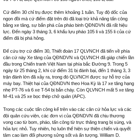
Cứ điểm 30 chỉ trụ được thêm khoảng 1 tuần. Tuy độ dốc của
ngọn đồi mà cứ điểm đặt trên đó đã loại trừ khả năng tấn công
bằng xe tăng, sự bắn phá của pháo binh QĐNDVN đã rất hiệu
lực. Đến ngày 3 tháng 3, 6 khẩu lựu pháo 105 li và 155 li của cứ
điểm đã bị phá hỏng.
Để cứu trợ cứ điểm 30, Thiết đoàn 17 QLVNCH đã tiến về phía
căn cứ này Xe tăng của QĐNDVN và QLVNCH đã giáp chiến lần
đầu trong Chiến tranh Việt Nam tại phía bắc Đường 9. Trong 5
ngày từ 25 tháng 2, khi cứ điểm 31 bị đánh bại, đến 1 tháng 3, 3
trận đánh lớn đã xảy ra, trong đó QLVNCH được sự hỗ trợ của
máy bay. Thiệt hại của QĐNDVN theo Hoa Kỳ là 17 xe tăng hạng
nhẹ PT-76 và 6 xe T-54 bị bắn cháy. Còn QLVNCH mất 5 xe tăng
M-41 và 25 xe bọc thép chở quân (APC).
Trong các cuộc tấn công kể trên vào các căn cứ hỏa lực và các
đội quân cứu viện, các đơn vị của QĐNDVN đã chịu thương
vong cao từ bom, pháo, tấn công từ trực thăng trang bị súng, và
hỏa lực nhỏ. Tuy nhiên, họ luôn thể hiện sự thiện chiến và quyết
tâm cao làm đối phương sửng sốt và ấn tượng. William D.