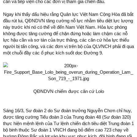
cần và tiếp viện cho các đơn vị tham gia chiến đấu.
Ngay khi thấy dấu hiệu rằng Quân lực Việt Nam Cộng Hòa đã bắt
đầu rút lui, QĐNDVN tăng cường nỗ lực nhằm tiêu diệt lực lượng
này trước khi nó có thể về đến Nam Việt Nam. Hỏa lực phòng
không được tăng cường để chặn đứng hoặc làm chậm các nỗ
lực hậu cần và sơ tán của trực thăng, các căn cứ hỏa lực thiếu
người bị tấn công, và các đơn vị trên bộ của QLVNCH phải đi qua
một chuỗi đầy các ổ phục kích suốt dọc Đường 9.
QĐNDVN chiếm được căn cứ Lolo
Sáng 16/3, Sư đoàn 2 do Sư đoàn trưởng Nguyễn Chơn chỉ huy,
được tăng cường Tiểu đoàn 3 của Trung đoàn 48 (Sư đoàn 320)
thực hiện mệnh lệnh của Tư lệnh chiến dịch tiêu diệt Trung đoàn 1
bộ binh thuộc Sư đoàn 1 VNCH đang bỏ điểm cao 723 chạy về
hướng Đông Bắc và lọt vào khu vực phục kích, đội hình đang rối