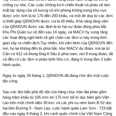
chống cự nhẹ. Các cuộc không kích chiến thuật và pháo sẽ làm
mất tác dụng của số lượng vũ khí phòng không trong khu vực
được ước tính là từ 170 đến 200 khẩu, và mối đe dọa từ các đơn
vị thiết giáp QĐNDVN được coi là tối thiểu. Khả năng tăng viện
của QĐNDVN được xác định là từ hai sư đoàn đóng phía bắc
Khu Phi Quân sự sẽ đến sau 14 ngày, và MACV hy vọng rằng
các hoạt động nghi binh sẽ giữ chân các đơn vị này trong thời
gian xảy ra chiến dịch.Tuy nhiên, khi viện binh của QĐNDVN đến
nơi, họ lại không đến từ phía bắc như MACV dự đoán, mà lại từ
Căn cứ 611 và thung lũng A Sầu ở phía nam, nơi 8 trung đoàn, tất
cả đều có các đợn vị pháo binh hữu cơ, đang ở trong tầm 2 tuần
hành quân.
Ngay từ ngày 26 tháng 1, QĐNDVN đã đang chờ đợi một cuộc
tấn công.
Sau các đợt bắn phá dữ dội của hàng chục trận địa pháo gồm
hàng trăm khẩu từ 105 mm tới 175 mm bố trí dọc biên giới Việt -
Lào trên một chính diện 30 km; và các phi vụ ném bom B-52 dọc
hai bên Đường 9 - Nam Lào, cuộc hành quân Lam Sơn - 719 bắt
đầu vào ngày 8 tháng 2, khi cánh quân chính của Việt Nam Cộng