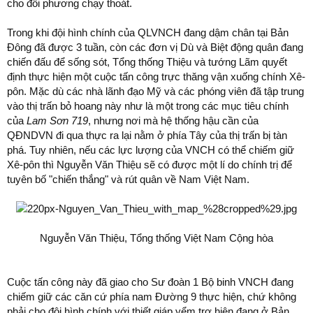
cho đối phương chạy thoát.
Trong khi đội hình chính của QLVNCH đang dậm chân tại Bản
Đông đã được 3 tuần, còn các đơn vị Dù và Biệt động quân đang
chiến đấu để sống sót, Tổng thống Thiệu và tướng Lãm quyết
định thực hiện một cuộc tấn công trực thăng vận xuống chính Xê-
pôn. Mặc dù các nhà lãnh đạo Mỹ và các phóng viên đã tập trung
vào thị trấn bỏ hoang này như là một trong các mục tiêu chính
của
Lam Sơn 719
, nhưng nơi mà hệ thống hậu cần của
QĐNDVN đi qua thực ra lại nằm ở phía Tây của thị trấn bị tàn
phá. Tuy nhiên, nếu các lực lượng của VNCH có thể chiếm giữ
Xê-pôn thì Nguyễn Văn Thiệu sẽ có được một lí do chính trị để
tuyên bố "chiến thắng" và rút quân về Nam Việt Nam.
Nguyễn Văn Thiệu, Tổng thống Việt Nam Cộng hòa
Cuộc tấn công này đã giao cho Sư đoàn 1 Bộ binh VNCH đang
chiếm giữ các căn cứ phía nam Đường 9 thực hiện, chứ không
phải cho đội hình chính với thiết giáp yểm trợ hiện đang ở Bản