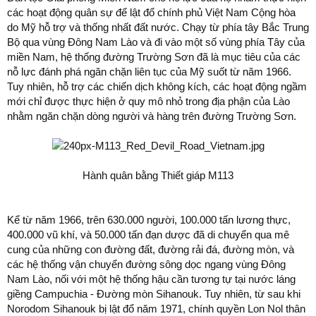
các hoạt động quân sự để lật đổ chính phủ Việt Nam Cộng hòa
do Mỹ hỗ trợ và thống nhất đất nước. Chạy từ phía tây Bắc Trung
Bộ qua vùng Đông Nam Lào và đi vào một số vùng phía Tây của
miền Nam, hệ thống đường Trường Sơn đã là mục tiêu của các
nỗ lực đánh phá ngăn chặn liên tục của Mỹ suốt từ năm 1966.
Tuy nhiên, hỗ trợ các chiến dịch không kích, các hoạt động ngầm
mới chỉ được thực hiện ở quy mô nhỏ trong địa phận của Lào
nhằm ngăn chặn dòng người và hàng trên đường Trường Sơn.
Hành quân bằng Thiết giáp M113
Kể từ năm 1966, trên 630.000 người, 100.000 tấn lương thực,
400.000 vũ khí, và 50.000 tấn đạn dược đã di chuyển qua mê
cung của những con đường đất, đường rải đá, đường mòn, và
các hệ thống vận chuyển đường sông dọc ngang vùng Đông
Nam Lào, nối với một hệ thống hậu cần tương tự tại nước láng
giềng Campuchia - Đường mòn Sihanouk. Tuy nhiên, từ sau khi
Norodom Sihanouk bị lật đổ năm 1971, chính quyền Lon Nol thân