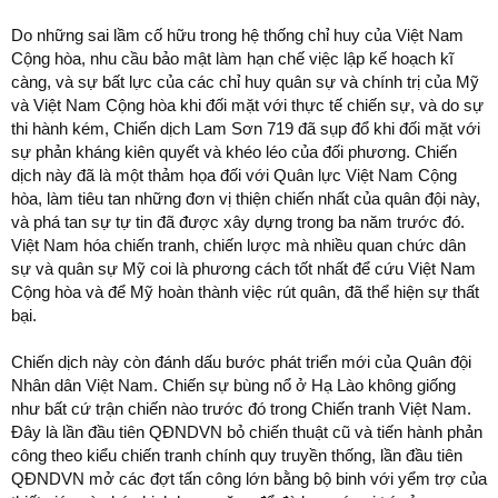
Do những sai lầm cố hữu trong hệ thống chỉ huy của Việt Nam
Cộng hòa, nhu cầu bảo mật làm hạn chế việc lập kế hoạch kĩ
càng, và sự bất lực của các chỉ huy quân sự và chính trị của Mỹ
và Việt Nam Cộng hòa khi đối mặt với thực tế chiến sự, và do sự
thi hành kém, Chiến dịch Lam Sơn 719 đã sụp đổ khi đối mặt với
sự phản kháng kiên quyết và khéo léo của đối phương. Chiến
dịch này đã là một thảm họa đối với Quân lực Việt Nam Cộng
hòa, làm tiêu tan những đơn vị thiện chiến nhất của quân đội này,
và phá tan sự tự tin đã được xây dựng trong ba năm trước đó.
Việt Nam hóa chiến tranh, chiến lược mà nhiều quan chức dân
sự và quân sự Mỹ coi là phương cách tốt nhất để cứu Việt Nam
Cộng hòa và để Mỹ hoàn thành việc rút quân, đã thể hiện sự thất
bại.
Chiến dịch này còn đánh dấu bước phát triển mới của Quân đội
Nhân dân Việt Nam. Chiến sự bùng nổ ở Hạ Lào không giống
như bất cứ trận chiến nào trước đó trong Chiến tranh Việt Nam.
Đây là lần đầu tiên QĐNDVN bỏ chiến thuật cũ và tiến hành phản
công theo kiểu chiến tranh chính quy truyền thống, lần đầu tiên
QĐNDVN mở các đợt tấn công lớn bằng bộ binh với yểm trợ của