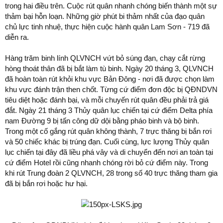
trong hai điều trên. Cuộc rút quân nhanh chóng biến thành một sự
thảm bại hỗn loạn. Những giờ phút bi thảm nhất của đạo quân
chủ lực tinh nhuệ, thực hiện cuộc hành quân Lam Sơn - 719 đã
diễn ra.
Hàng trăm binh lính QLVNCH vứt bỏ súng đạn, chạy cắt rừng
hòng thoát thân đã bị bắt làm tù binh. Ngày 20 tháng 3, QLVNCH
đã hoàn toàn rút khỏi khu vực Bản Đông - nơi đã được chọn làm
khu vực đánh trận then chốt. Từng cứ điểm đơn độc bị QĐNDVN
tiêu diệt hoặc đánh bại, và mỗi chuyến rút quân đều phải trả giá
đắt. Ngày 21 tháng 3 Thủy quân lục chiến tại cứ điểm Delta phía
nam Đường 9 bị tấn công dữ dội bằng pháo binh và bộ binh.
Trong một cố gắng rút quân không thành, 7 trực thăng bị bắn rơi
và 50 chiếc khác bị trúng đạn. Cuối cùng, lực lượng Thủy quân
lục chiến tại đây đã liều phá vây và di chuyển đến nơi an toàn tại
cứ điểm Hotel rồi cũng nhanh chóng rời bỏ cứ điểm này. Trong
khi rút Trung đoàn 2 QLVNCH, 28 trong số 40 trực thăng tham gia
đã bị bắn rơi hoặc hư hại.