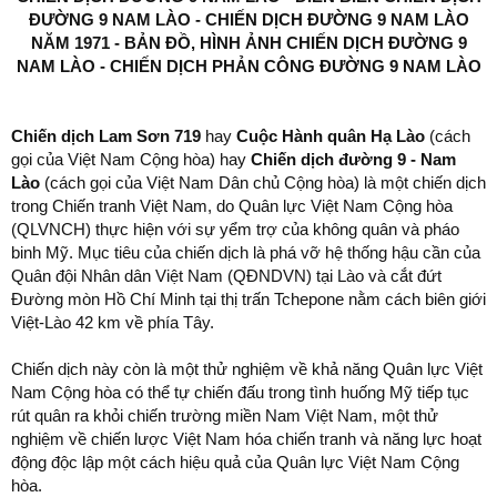
r
ĐƯỜNG 9 NAM LÀO - CHIẾN DỊCH ĐƯỜNG 9 NAM LÀO
t
NĂM 1971 - BẢN ĐỒ, HÌNH ẢNH CHIẾN DỊCH ĐƯỜNG 9
e
NAM LÀO - CHIẾN DỊCH PHẢN CÔNG ĐƯỜNG 9 NAM LÀO
r
Chiến dịch Lam Sơn 719
hay
Cuộc Hành quân Hạ Lào
(cách
gọi của Việt Nam Cộng hòa) hay
Chiến dịch đường 9 - Nam
Lào
(cách gọi của Việt Nam Dân chủ Cộng hòa) là một chiến dịch
trong Chiến tranh Việt Nam, do Quân lực Việt Nam Cộng hòa
(QLVNCH) thực hiện với sự yểm trợ của không quân và pháo
binh Mỹ. Mục tiêu của chiến dịch là phá vỡ hệ thống hậu cần của
Quân đội Nhân dân Việt Nam (QĐNDVN) tại Lào và cắt đứt
Đường mòn Hồ Chí Minh tại thị trấn Tchepone nằm cách biên giới
Việt-Lào 42 km về phía Tây.
Chiến dịch này còn là một thử nghiệm về khả năng Quân lực Việt
Nam Cộng hòa có thể tự chiến đấu trong tình huống Mỹ tiếp tục
rút quân ra khỏi chiến trường miền Nam Việt Nam, một thử
nghiệm về chiến lược Việt Nam hóa chiến tranh và năng lực hoạt
động độc lập một cách hiệu quả của Quân lực Việt Nam Cộng
hòa.