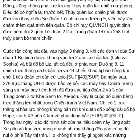
Đông, cũng không phải lực lượng Thủy quân lục chiến dự phòng.
Điều đó có nghĩa là, trước hết, Thủy quân lục chiến phải được
đưa vào thay chân Sư đoàn 1 ở phía nam đường 9, việc này làm
chậm thêm quá trình tiến quân. Bộ chỉ huy QLVNCH quyết định
đưa thêm đội 2 gồm Lữ đoàn 2 Dù, Trung đoàn 147 và 258 Lính
thủy đánh bộ tham chiến.
Cuộc tấn công bắt đầu vào ngày 3 tháng 3, khi các đơn vị của Sư
đoàn 1 Bộ binh được không vận tới 2 căn cứ hỏa lực (Lolo và
Sophia) và bãi đổ bộ Liz, tất cả đều ở phía nam Đường 9. 11
chiến trực thăng đã bị bắn rơi và 44 chiến khác bị bắn hỏng khi
chở 1 tiểu đoàn tới căn cứ Lolo.[SUP][40][/SUP] Ba ngày sau,
276 trực thăng UH-1 được bảo vệ bởi các máy bay Cobra mang
súng và máy bay tiêm kích đã đưa các tiểu đoàn 2 và 3 của
Trung đoàn 2 từ Khe Sanh tới Xê-pôn. Đây là cuộc đổ quân bằng
trực thăng lớn nhất trong Chiến tranh Việt Nam. Chỉ có 1 trực
thăng bị hỏa lực phòng không bắn rơi khi quân đổ xuống bãi đổ bộ
Hope, cách Xê-pôn 4 km về phía đông bắc.[SUP][42][/SUP]
Trong hai ngày, các đội trinh sát của hai tiểu đoàn này lùng soát
Xê-pôn và khu vực xung quanh nhưng không đến gần vùng đồi
núi ở phía Tây thị trấn. Họ không tìm thấy gì ngoài xác những