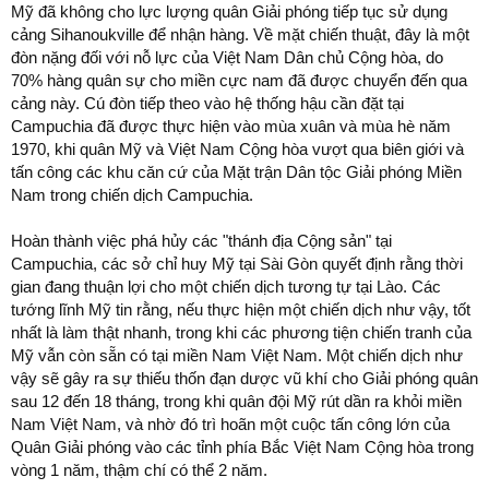
Mỹ đã không cho lực lượng quân Giải phóng tiếp tục sử dụng
cảng Sihanoukville để nhận hàng. Về mặt chiến thuật, đây là một
đòn nặng đối với nỗ lực của Việt Nam Dân chủ Cộng hòa, do
70% hàng quân sự cho miền cực nam đã được chuyển đến qua
cảng này. Cú đòn tiếp theo vào hệ thống hậu cần đặt tại
Campuchia đã được thực hiện vào mùa xuân và mùa hè năm
1970, khi quân Mỹ và Việt Nam Cộng hòa vượt qua biên giới và
tấn công các khu căn cứ của Mặt trận Dân tộc Giải phóng Miền
Nam trong chiến dịch Campuchia.
Hoàn thành việc phá hủy các "thánh địa Cộng sản" tại
Campuchia, các sở chỉ huy Mỹ tại Sài Gòn quyết định rằng thời
gian đang thuận lợi cho một chiến dịch tương tự tại Lào. Các
tướng lĩnh Mỹ tin rằng, nếu thực hiện một chiến dịch như vậy, tốt
nhất là làm thật nhanh, trong khi các phương tiện chiến tranh của
Mỹ vẫn còn sẵn có tại miền Nam Việt Nam. Một chiến dịch như
vậy sẽ gây ra sự thiếu thốn đạn dược vũ khí cho Giải phóng quân
sau 12 đến 18 tháng, trong khi quân đội Mỹ rút dần ra khỏi miền
Nam Việt Nam, và nhờ đó trì hoãn một cuộc tấn công lớn của
Quân Giải phóng vào các tỉnh phía Bắc Việt Nam Cộng hòa trong
vòng 1 năm, thậm chí có thể 2 năm.