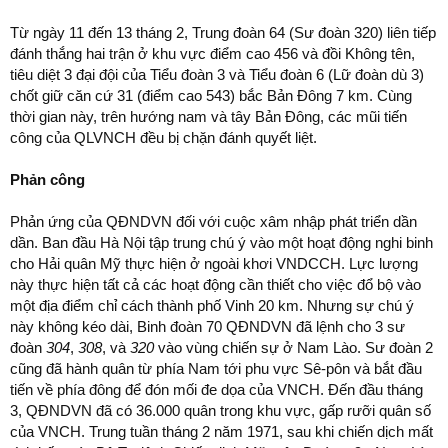
Từ ngày 11 đến 13 tháng 2, Trung đoàn 64 (Sư đoàn 320) liên tiếp
đánh thắng hai trận ở khu vực điểm cao 456 và đồi Không tên,
tiêu diệt 3 đại đội của Tiểu đoàn 3 và Tiểu đoàn 6 (Lữ đoàn dù 3)
chốt giữ căn cứ 31 (điểm cao 543) bắc Bản Đông 7 km. Cùng
thời gian này, trên hướng nam và tây Bản Đông, các mũi tiến
công của QLVNCH đều bị chặn đánh quyết liệt.
Phản công
Phản ứng của QĐNDVN đối với cuộc xâm nhập phát triển dần
dần. Ban đầu Hà Nội tập trung chú ý vào một hoạt động nghi binh
cho Hải quân Mỹ thực hiện ở ngoài khơi VNDCCH. Lực lượng
này thực hiện tất cả các hoạt động cần thiết cho việc đổ bộ vào
một địa điểm chỉ cách thành phố Vinh 20 km. Nhưng sự chú ý
này không kéo dài, Binh đoàn 70 QĐNDVN đã lệnh cho 3 sư
đoàn
304
,
308
, và
320
vào vùng chiến sự ở Nam Lào. Sư đoàn 2
cũng đã hành quân từ phía Nam tới phu vực Sê-pôn và bắt đầu
tiến về phía đông để đón mối đe dọa của VNCH. Đến đầu tháng
3, QĐNDVN đã có 36.000 quân trong khu vực, gấp rưỡi quân số
của VNCH. Trung tuần tháng 2 năm 1971, sau khi chiến dịch mất