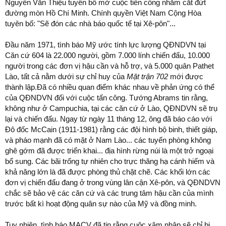
Nguyễn Văn Thiệu tuyên bố mở cuộc tiến công nhằm cắt đứt
đường mòn Hồ Chí Minh. Chính quyền Việt Nam Cộng Hòa
tuyên bố: "Sẽ đón các nhà báo quốc tế tại Xê-pôn"...
Đầu năm 1971, tình báo Mỹ ước tính lực lượng QĐNDVN tại
Căn cứ 604 là 22.000 người, gồm 7.000 lính chiến đấu, 10.000
người trong các đơn vị hậu cần và hỗ trợ, và 5.000 quân Pathet
Lào, tất cả nằm dưới sự chỉ huy của
Mặt trận 702
mới được
thành lập.Đã có nhiều quan điểm khác nhau về phản ứng có thể
của QĐNDVN đối với cuộc tấn công. Tướng Abrams tin rằng,
không như ở Campuchia, tại các căn cứ ở Lào, QĐNDVN sẽ trụ
lại và chiến đấu. Ngay từ ngày 11 tháng 12, ông đã báo cáo với
Đô đốc McCain (1911-1981) rằng
các đội hình bộ binh, thiết giáp,
và pháo mạnh đã có mặt ở Nam Lào... các tuyến phòng không
ghê gớm đã được triển khai... địa hình rừng núi là một trở ngoại
bổ sung. Các bãi trống tự nhiên cho trực thăng hạ cánh hiếm và
khả năng lớn là đã được phòng thủ chặt chẽ. Các khối lớn các
đơn vị chiến đấu đang ở trong vùng lân cận Xê-pôn, và QĐNDVN
chắc sẽ bảo vệ các căn cứ và các trung tâm hậu cần của mình
trước bất kì hoạt động quân sự nào của Mỹ và đồng minh.
Tuy nhiên, tình báo MACV đã tin rằng cuộc xâm nhập sẽ chỉ bị