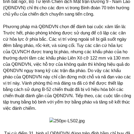
tính bất ngờ, Bộ Tư lệnh Chiến dịch Mặt trận Đường 9 - Nam Lào
(QĐNDVN) chỉ thị cho các đơn vị trong Binh đoàn 70 trên hướng
chủ yếu của chiến dịch chuyển sang tiến công.
Phương pháp mà QĐNDVN chọn để đánh bại cuộc xâm lấn là:
Trước hết, pháo phòng không được sử dụng để cô lập các căn
cứ hỏa lực ở phía bắc. Các vị trí vòng ngoài sẽ bị giã suốt ngày
đêm bằng pháo, rốc-két, và súng cối. Tuy các căn cứ hỏa lực
của QLVNCH được trang bị pháo, nhưng các khẩu pháo của họ
thường dưới tầm các khẩu pháo Liên Xô cỡ 122 mm và 130 mm
của QĐNDVN, việc hỗ trợ của không quân thì không hiệu quả do
QĐNDVN ngụy trang kỹ các trận địa pháo. Do vậy các khẩu
pháo của QĐNDVN này chỉ cần đứng một chỗ và nã đạn vào các
vị trí này. Vành phòng thủ mà đáng ra đã có thể được thiết lập
bằng cách sử dụng B-52 chiến thuật đã bị vô hiệu hóa bởi các
chiến thuật đánh gần của QĐNDVN. Tiếp theo, các cuộc tấn công
tập trung bằng bộ binh với yểm trợ bằng pháo và tăng sẽ kết thúc
việc đánh chiếm.
Tại cứ điểm 31, binh sĩ QĐNDVN đứng trên đỉnh hầm chỉ huy đã