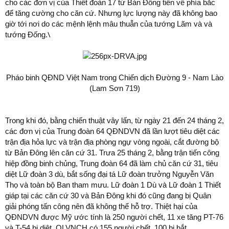
cho các đơn vị của Thiết đoàn 17 từ Bản Đông tiến về phía bắc
để tăng cường cho căn cứ. Nhưng lực lượng này đã không bao
giờ tới nơi do các mệnh lệnh mâu thuẫn của tướng Lãm và và
\
tướng Đống.
Pháo binh QĐND Việt Nam trong Chiến dịch Đường 9 - Nam Lào
(Lam Sơn 719)
Trong khi đó, bằng chiến thuật vây lấn, từ ngày 21 đến 24 tháng 2,
các đơn vị của Trung đoàn 64 QĐNDVN đã lần lượt tiêu diệt các
trận địa hỏa lực và trận địa phòng ngự vòng ngoài, cắt đường bộ
từ Bản Đông lên căn cứ 31. Trưa 25 tháng 2, bằng trận tiến công
hiệp đồng binh chủng, Trung đoàn 64 đã làm chủ căn cứ 31, tiêu
diệt Lữ đoàn 3 dù, bắt sống đại tá Lữ đoàn trưởng Nguyễn Văn
Thọ và toàn bộ Ban tham mưu. Lữ đoàn 1 Dù và Lữ đoàn 1 Thiết
giáp tại các căn cứ 30 và Bản Đông khi đó cũng đang bị Quân
giải phóng tấn công nên đã không thể hỗ trợ. Thiệt hại của
QĐNDVN được Mỹ ước tính là 250 người chết, 11 xe tăng PT-76
và T-54 bị diệt. QLVNCH có 155 người chết, 100 bị bắt.