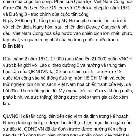
chính của cuộc tấn công. Phần của Quân lực Việt Nam Cộng hòa
được đặt tên
Lam Son 719
, con số 719 được ghép từ năm 1971
và Đường 9 - trục chính của cuộc tấn công.
Ngày 29 tháng 1, Tổng thống Mỹ Nixon phê chuẩn lần cuối đối
với chiến dịch. Ngày hôm sau, chiến dịch
Dewey Canyon II
bắt
đầu. Việt Nam Cộng hòa sắp bước vào chiến dịch lớn nhất, phức
tạp nhất, và quan trọng nhất của họ trong cuộc chiến tranh.
Diễn biến
Đầu tháng 2 năm 1971, 17.000 (sau tăng lên 21.000) quân VNCH
vượt biên giới với Lào đi theo đường 9 và hướng về trung tâm
hậu cần của QĐNDVN tại Xê-pôn. Chiến dịch Lam Sơn 719,
cuộc tấn công vào hệ thống đường mòn Hồ Chí Minh và cuộc
thử nghiệm lớn chính sách Việt Nam hóa chiến tranh của Mỹ, đã
bắt đầu. Theo luật, quân đội Mỹ (ngoại trừ các đơn vị không quân,
pháo binh, và trực thăng) không được phép tham gia cuộc xâm
lấn.
QLVNCH đã tấn công, tiến đến các vị trí đã định trong kế hoạch.
Nhưng không chốt giữ được lâu để thực hiện mục đích ngăn cản
sự tiếp tế. QĐNDVN đã dự đoán trước được hướng tiến công
nên đã chủ động thực hiện phòng ngự - phản công, gây thiệt hại