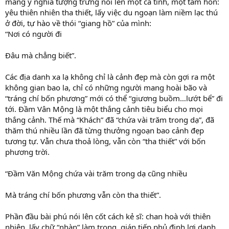
mang ý nghĩa tượng trưng nói lên một cá tính, một tâm hồn:
yêu thiên nhiên tha thiết, lấy việc du ngoạn làm niềm lạc thú
ở đời, tự hào về thói “giang hồ” của mình:
“Nơi có người đi
Đâu mà chẳng biết”.
Các địa danh xa lạ không chỉ là cảnh đẹp mà còn gợi ra một
không gian bao la, chỉ có những người mang hoài bão và
“tráng chí bốn phương” mới có thể “giương buồm…lướt bể” đi
tới. Đầm Vân Mộng là một thắng cảnh tiêu biểu cho mọi
thắng cảnh. Thế mà “Khách” đã “chứa vài trăm trong dạ”, đã
thăm thú nhiều lần đã từng thưởng ngoạn bao cảnh đẹp
tương tự. Vẫn chưa thoả lòng, vẫn còn “tha thiết” với bốn
phương trời.
“Đầm Văn Mộng chứa vài trăm trong dạ cũng nhiều
Mà tráng chí bốn phương vẫn còn tha thiết”.
Phần đầu bài phú nói lên cốt cách kẻ sĩ: chan hoà với thiên
nhiên, lấy chữ “nhàn” làm trọng, gián tiếp phủ định lợi danh