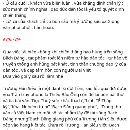
- Ở câu cuối , khách vừa biện luận , vừa khẳng định chân lý :
sức mạnh chính nghĩa , đạo đức dân tộc là yếu tố quyết định
chiến thắng.
- Lời ca của khách chỉ có bốn câu mà ý tưởng sâu xa.Giọng
văn phơi phới , hân hoan.
6.Chủ đề:
Qua việc tái hiện không khí chiến thắng hào hùng trên sông
Bặch Đằng , tác phẩm toát lên niềm tự hào dân tộc - tự hào về
truyền thống anh hùng bất khất , tinh thần chuộng đạo lý của
dân tộc , vẻ đẹp tâm hồn con người Đại Việt
Dựa vào gợi ý sau rồi làm nhé
Trương Hán Siêu là một danh sĩ đời Trần, sau lúc qua đời được
vua Trần truy phong là Thiếu Bảo.Ông còn để lại bốn bài thơ
và ba bài văn “Dục Thuý sơn khắc thạch”,”Linh TẾ Tháp
ký”,”Khai Nghiêm tự bi”,”Bạch Đằng giang phú”,…Trong thơ
văn cỗ Việt Nam có một số tác phẫm lấy đề tài sông Bạch
Đằng nhưng”Bạch Đằng giang phú”cũa Trương Hán Siêu được
xếp vào hạng kiệt tác. Chưa rõ Trương Hán Siêu viết “Bạch