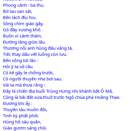
Phong cảnh : ba thu.
Bờ lau san sát,
Bến lách đìu hiu.
Sông chìm giáo gãy,
Gò đầy xương khô.
Buồn vì cảnh thảm,
Đướng lặng giừo lâu.
Thương nỗi anh hùng đâu vắng tá,
Tiếc thay dấu vết luống còn lưu.
Bên sông bô lão :
Hỏi ý ta sở cầu.
Có kẻ gậy le chống trước,
Có người thuyền nhẹ bơi sau.
Vái ta mà thưa rằng :
Đây là chiến địa buổi Trùng Hưng nhị khánh bắt Ô Mã,
Cũng là bãi đất xưa,thuở trước Ngô chúa phá Hoằng Thao.
Đương khi ấy :
Thuyền tàu muôn đội,
Tinh kỳ phất phới.
Hùng hổ sáu quân,
Giáo gươm sáng chói.