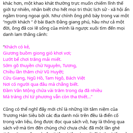
khác hơn, một khao khát thường trực muốn chiếm lĩnh thế
giới tự nhiên, nhận biết cho hết mọi tri thức lịch sử - xã hội ẩn
ngầm trong ngoại giới. Như chính ông phô bày trong vai một
“người khách “ ở bài Bạch Đằng giang phú, hầu như cả một
đời, ông đã coi lẽ sống của mình là ngược xuôi tìm đến mọi
danh lam thắng cảnh:
“
Khách có kẻ,
Giương buồm giong gió khơi vơi;
Lướt bể chơi trăng mải miết.
Sớm gõ thuyền chừ Nguyên, Tương,
Chiều lần thăm chừ Vũ Huyệt;
Cửu Giang, Ngũ Hồ, Tam Ngô, Bách Việt
Nơi có người qua đâu mà chẳng biết.
Đầm Vân Mộng chứa vài trăm trong dạ đã nhiều
Mà tráng chí tứ phương vẫn còn tha thiết...”
Cũng có thể nghĩ đấy mới chỉ là những lời tâm niệm của
Trương Hán Siêu bởi các địa danh nói trên đều là điển cố
trong văn liệu, ông được đọc qua sách vở, hay là thông qua
sách vở mà tìm đến chúng chứ chưa chắc đã một lần ghé