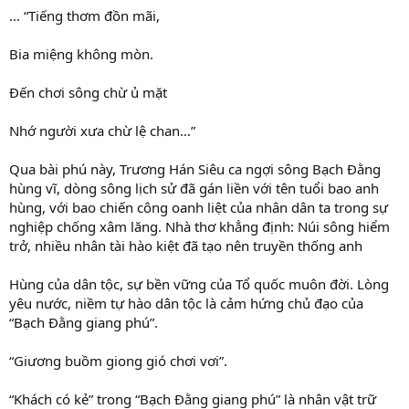
... “Tiếng thơm đồn mãi,
Bia miệng không mòn.
Đến chơi sông chừ ủ mặt
Nhớ người xưa chừ lệ chan…”
Qua bài phú này, Trương Hán Siêu ca ngợi sông Bạch Đằng
hùng vĩ, dòng sông lịch sử đã gán liền với tên tuổi bao anh
hùng, với bao chiến công oanh liệt của nhân dân ta trong sự
nghiệp chống xâm lăng. Nhà thơ khẳng định: Núi sông hiểm
trở, nhiều nhân tài hào kiệt đã tạo nên truyền thống anh
Hùng của dân tộc, sự bền vững của Tổ quốc muôn đời. Lòng
yêu nước, niềm tự hào dân tộc là cảm hứng chủ đạo của
“Bạch Đằng giang phú”.
“Giương buồm giong gió chơi vơi”.
“Khách có kẻ” trong “Bạch Đằng giang phú” là nhân vật trữ