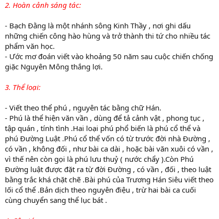
2. Hoàn cảnh sáng tác:
- Bạch Đằng là một nhánh sông Kinh Thầy , nơi ghi dấu
những chiến công hào hùng và trở thành thi tứ cho nhiều tác
phẩm văn học.
- Ước mơ đoán viết vào khoảng 50 năm sau cuộc chiến chống
giặc Nguyên Mông thắng lợi.
3. Thể loại:
- Viết theo thể phú , nguyên tác bằng chữ Hán.
- Phú là thể hiện văn vần , dùng để tả cảnh vật , phong tục ,
tập quán , tính tình .Hai loại phú phổ biến là phú cổ thể và
phú Đường Luật .Phú cổ thể vốn có từ trước đời nhà Đường ,
có vần , không đối , như bài ca dài , hoặc bài văn xuôi có vần ,
vì thế nên còn gọi là phú lưu thuỷ ( nước chẩy ).Còn Phú
Đường luật được đặt ra từ đời Đường , có vần , đối , theo luật
bằng trắc khá chặt chẽ .Bài phú của Trương Hán Siêu viết theo
lối cổ thể .Bản dịch theo nguyên điệu , trừ hai bài ca cuối
cùng chuyển sang thể lục bát .