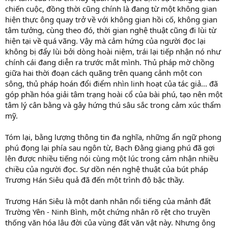
chiến cuộc, đồng thời cũng chính là đang từ một không gian
hiện thực ông quay trở về với không gian hồi cố, không gian
tâm tưởng, cùng theo đó, thời gian nghệ thuật cũng đi lùi từ
hiện tại về quá vãng. Vậy mà cảm hứng của người đọc lại
không bị đẩy lùi bởi dòng hoài niệm, trái lại tiếp nhận nó như
chính cái đang diễn ra trước mắt mình. Thủ pháp mờ chồng
giữa hai thời đoạn cách quãng trên quang cảnh một con
sông, thủ pháp hoán đổi điểm nhìn linh hoạt của tác giả... đã
góp phần hóa giải tâm trạng hoài cổ của bài phú, tạo nên một
tâm lý cân bằng và gây hứng thú sâu sắc trong cảm xúc thẩm
mỹ.
Tóm lại, bằng lượng thông tin đa nghĩa, những ẩn ngữ phong
phú đọng lại phía sau ngôn từ, Bạch Đằng giang phú đã gợi
lên được nhiều tiếng nói cùng một lúc trong cảm nhận nhiều
chiều của người đọc. Sự dồn nén nghệ thuật của bút pháp
Trương Hán Siêu quả đã đến một trình độ bậc thầy.
Trương Hán Siêu là một danh nhân nổi tiếng của mảnh đất
Trường Yên - Ninh Bình, một chứng nhân rõ rệt cho truyền
thống văn hóa lâu đời của vùng đất văn vật này. Nhưng ông