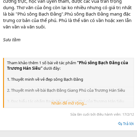
cương trực, học vấn uyên thâm, được các vua trần trọng
dụng. Thơ văn của ông còn lại ko nhiều nhưng có giá trị nhất
là bài "Phú sông Bạch Đằng".Phú sông Bạch Đằng mang đặc
trưng cơ bản của thể phú. Phú là thể văn có vần hoặc xen lẫn
văn vần và văn suôi.
Sưu tầm
Tham khảo thêm 1 số bài về tác phẩm
"Phú sông Bạch Đằng của
Trương Hán Siêu"
dưới đây:
1. Thuyết minh về vẻ đẹp sông Bạch Đằng
2. Thuyết minh về bài Bạch Đằng Giang Phú của Trương Hán Siêu
3. Đọc hiểu tác phẩm Bạch Đằng Giang Phú của Trương Hán Siêu
Nhấn để mở rộng...
4. Phân tích bài Phú sông Bạch Đằng - Bạch Đằng Giang Phú của
Sửa lần cuối bởi điều hành viên:
17/2/12
Trương Hán Siêu
Trả lời
5. Tìm hiểu bài Bạch Đằng Giang Phú của Trương Hán Siêu