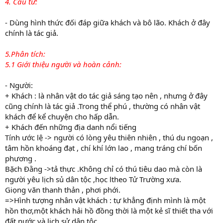
4. Câu tứ:
- Dùng hình thức đối đáp giữa khách và bô lão. Khách ở đây
chính là tác giả.
5.Phân tích:
5.1 Giới thiệu người và hoàn cảnh:
- Người:
+ Khách : là nhân vật do tác giả sáng tạo nên , nhưng ở đây
cũng chính là tác giả .Trong thể phú , thường có nhân vật
khách để kể chuyện cho hấp dẫn.
+ Khách đến những địa danh nổi tiếng
Tính ước lệ -> người có lòng yêu thiên nhiên , thú du ngoạn ,
tâm hồn khoáng đạt , chí khí lớn lao , mang tráng chí bốn
phương .
Bặch Đằng ->tả thực .Không chỉ có thú tiêu dao mà còn là
người yêu lịch sủ dân tộc ,học ltheo Tử Trường xưa.
Giọng văn thanh thản , phơi phới.
=>Hình tượng nhân vật khách : tự khẳng định mình là một
hồn thơ,một khách hải hồ đồng thời là một kẻ sĩ thiết tha với
đất nước và lịch sử dân tộc.