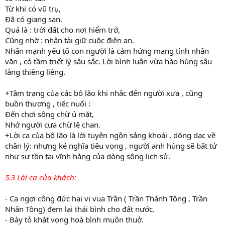
Từ khi có vũ trụ,
Đã có giang san.
Quả là : trời đất cho nơi hiểm trở,
Cũng nhờ : nhân tài giữ cuộc điện an.
Nhấn mạnh yếu tố con người là cảm hứng mang tính nhân
văn , có tầm triết lý sâu sắc. Lời bình luận vừa hào hùng sâu
lắng thiêng liêng.
+Tâm trạng của các bô lão khi nhắc đến người xưa , cũng
buồn thương , tiếc nuối :
Đến chơi sông chừ ủ mặt,
Nhớ người cưa chừ lệ chan.
+Lời ca của bô lão là lời tuyên ngôn sảng khoái , dõng dạc về
chân lý: nhưng kẻ nghĩa tiêu vong , người anh hùng sẽ bất tử
như sự tồn tại vĩnh hằng của dòng sông lịch sử.
5.3 Lời ca của khách:
- Ca ngợi công đức hai vị vua Trần ( Trần Thánh Tông , Trần
Nhân Tông) đem lại thái bình cho đất nước.
- Bày tỏ khát vọng hoà bình muôn thuở.