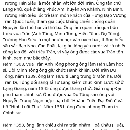
Trương Hán Siêu là một nhân vật lớn đời Trần. Ông tên chữ
Lăng Phủ, quê ở làng Phúc Am, huyện An Khánh, Ninh Bình.
Trương Hán Siêu lúc trẻ làm môn khách của Hưng Đạo Vương
Trần Quốc Tuấn, tham gia cuộc kháng chiến chống quân
Nguyên lần thứ hai và thứ ba. Ông làm quan trải qua bốn
triều vua Trần (Anh Tông, Minh Tông, Hiến Tông, Dụ Tông).
Trương Hán Siêu là một người học vấn uyên bác, thông hiểu
sâu sắc đạo Nho, đạo Phật, lại giàu lòng yêu nước và có nhiều
công lao đối với triều Trần, vì vậy ông được các vua Trần tôn
kính, xem như bậc thầy.
Năm 1308, vua Trần Anh Tông phong ông làm Hàn Lâm học
sĩ. Đời Minh Tông ông giữ chức Hành khiển. Đời Trần Dụ
Tông, năm 1339, ông làm Hữu ti Lang trung ở Môn hạ. Đời
Trần Dụ Tông đổi sang Tả Tư Lang kiêm chức Kinh Lược sứ ở
Lạng Giang, năm 1345 ông được thăng chức Gián nghị Đại
phu tham chính sự. Ông được vua Dụ Tông sai cùng với
Nguyễn Trung Ngạn hợp soạn bộ "Hoàng Triều Đại Điển" và
bộ "Hình Luật Thư". Năm 1351, ông được phong Tham tri
Chính sự.
Năm 1353, ông lãnh chiếu chỉ ra trấn nhậm Hoá Châu (Huế),