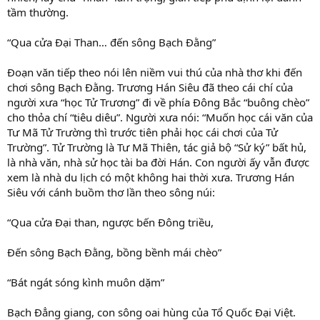
tầm thường.
“Qua cửa Đại Than… đến sông Bạch Đằng”
Đoạn văn tiếp theo nói lên niềm vui thú của nhà thơ khi đến
chơi sông Bạch Đằng. Trương Hán Siêu đã theo cái chí của
người xưa “học Tử Trương” đi về phía Đông Bắc “buông chèo”
cho thỏa chí “tiêu diêu”. Người xưa nói: “Muốn học cái văn của
Tư Mã Tử Trường thì trước tiên phải học cái chơi của Tử
Trường”. Tử Trường là Tư Mã Thiên, tác giả bộ “Sử ký” bất hủ,
là nhà văn, nhà sử học tài ba đời Hán. Con người ấy vẫn được
xem là nhà du lịch có một không hai thời xưa. Trương Hán
Siêu với cánh buồm thơ lần theo sông núi:
“Qua cửa Đại than, ngược bến Đông triều,
Đến sông Bạch Đằng, bồng bềnh mái chèo”
“Bát ngát sóng kình muôn dặm”
Bạch Đẳng giang, con sông oai hùng của Tổ Quốc Đại Việt.