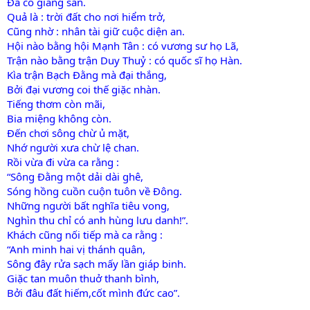
Đã có giang san.
Quả là : trời đất cho nơi hiểm trở,
Cũng nhờ : nhân tài giữ cuộc diện an.
Hội nào bằng hội Mạnh Tân : có vương sư họ Lã,
Trận nào bằng trận Duy Thuỷ : có quốc sĩ họ Hàn.
Kìa trận Bạch Đằng mà đại thắng,
Bởi đại vương coi thế giặc nhàn.
Tiếng thơm còn mãi,
Bia miệng không còn.
Đến chơi sông chừ ủ mặt,
Nhớ người xưa chừ lệ chan.
Rồi vừa đi vừa ca rằng :
“Sông Đằng một dải dài ghê,
Sóng hồng cuồn cuộn tuôn về Đông.
Những người bất nghĩa tiêu vong,
Nghìn thu chỉ có anh hùng lưu danh!”.
Khách cũng nối tiếp mà ca rằng :
“Anh minh hai vị thánh quân,
Sông đây rửa sạch mấy lần giáp binh.
Giặc tan muôn thuở thanh bình,
Bởi đâu đất hiếm,cốt mình đức cao”.