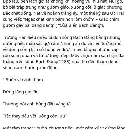
Bpờ lau, bến lách gợi tả không khí hoang vu. hiu hắt. Núi gò,
bờ bãi trập trùng như gươm giáo, xương cốt lũ giặc phương
Bắc chất đống. Nét vẽ hoành tráng ấy, một thế kỷ sau Ức Trai
cũng viết: “Ngạc chặt kình băm non lởm chởm – Giáo chìm
gươm gãy bãi dăng dăng” ( “Cửa Biển Bạch Đằng”).
Trương Hán Siêu miêu tả dòn sông Bạch Đằng bằng những
đường nét, máu sắc gợi cảm.Nhũng ẩn dụ và liên tưởng mói
về dòng sông lịch sử hùng vĩ được miêu tả qua những cặp
câu song quan và tứ tự tuyệt đẹp. Mấy chục năm sau trận đại
thắng trên sông Bạch Đằng(1288) nhà thơ đến thăm dòng
sông cảm thương xúc động:
“ Buồn vì cảnh thảm
Đứng lặng giờ lâu
Thương nỗi anh hùng đâu vắng tá
Tiếc thay dấu vết luống còn lưu”.
Một tâm trạng: “ buồn, thương tiếc”, một cảm xúc “ đứng lặng