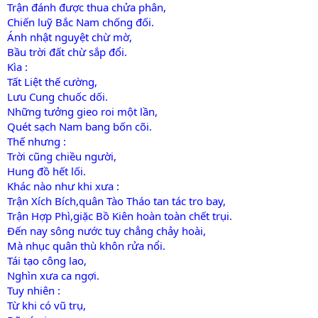
Trận đánh được thua chửa phân,
Chiến luỹ Bắc Nam chống đối.
Ánh nhật nguyệt chừ mờ,
Bầu trời đất chừ sắp đổi.
Kìa :
Tất Liệt thế cường,
Lưu Cung chuốc dối.
Những tưởng gieo roi một lần,
Quét sạch Nam bang bốn cõi.
Thế nhưng :
Trời cũng chiều người,
Hung đồ hết lối.
Khác nào như khi xưa :
Trận Xích Bích,quân Tào Tháo tan tác tro bay,
Trận Hợp Phì,giặc Bồ Kiên hoàn toàn chết trụi.
Đến nay sông nước tuy chẳng chảy hoài,
Mà nhục quân thù khôn rửa nổi.
Tái tạo công lao,
Nghìn xưa ca ngợi.
Tuy nhiên :
Từ khi có vũ trụ,