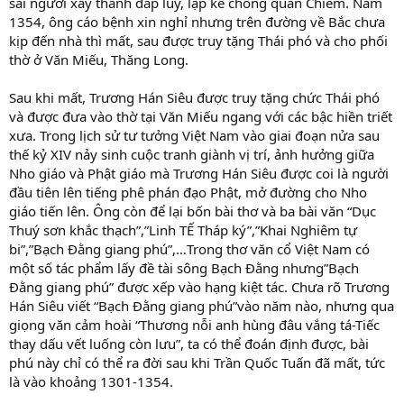
sai người xây thành đắp luỹ, lập kế chống quân Chiêm. Năm
1354, ông cáo bệnh xin nghỉ nhưng trên đường về Bắc chưa
kịp đến nhà thì mất, sau được truy tặng Thái phó và cho phối
thờ ở Văn Miếu, Thăng Long.
Sau khi mất, Trương Hán Siêu được truy tặng chức Thái phó
và được đưa vào thờ tại Văn Miếu ngang với các bậc hiền triết
xưa. Trong lịch sử tư tưởng Việt Nam vào giai đoạn nửa sau
thế kỷ XIV nảy sinh cuộc tranh giành vị trí, ảnh hưởng giữa
Nho giáo và Phật giáo mà Trương Hán Siêu được coi là người
đầu tiên lên tiếng phê phán đạo Phật, mở đường cho Nho
giáo tiến lên. Ông còn để lại bốn bài thơ và ba bài văn “Dục
Thuý sơn khắc thạch”,”Linh TẾ Tháp ký”,”Khai Nghiêm tự
bi”,”Bạch Đằng giang phú”,…Trong thơ văn cổ Việt Nam có
một số tác phẩm lấy đề tài sông Bạch Đằng nhưng”Bạch
Đằng giang phú” được xếp vào hạng kiệt tác. Chưa rõ Trương
Hán Siêu viết “Bạch Đằng giang phú”vào năm nào, nhưng qua
giọng văn cảm hoài “Thương nỗi anh hùng đâu vắng tá-Tiếc
thay dấu vết luống còn lưu”, ta có thể đoán định được, bài
phú này chỉ có thể ra đời sau khi Trần Quốc Tuấn đã mất, tức
là vào khoảng 1301-1354.