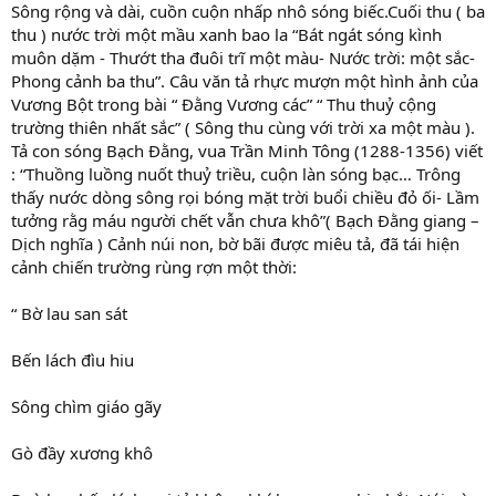
Sông rộng và dài, cuồn cuộn nhấp nhô sóng biếc.Cuối thu ( ba
thu ) nước trời một mầu xanh bao la “Bát ngát sóng kình
muôn dặm - Thướt tha đuôi trĩ một màu- Nước trời: một sắc-
Phong cảnh ba thu”. Câu văn tả rhực mượn một hình ảnh của
Vương Bột trong bài “ Đằng Vương các” “ Thu thuỷ cộng
trường thiên nhất sắc” ( Sông thu cùng với trời xa một màu ).
Tả con sóng Bạch Đằng, vua Trần Minh Tông (1288-1356) viết
: “Thuồng luồng nuốt thuỷ triều, cuộn làn sóng bạc… Trông
thấy nước dòng sông rọi bóng mặt trời buổi chiều đỏ ối- Lầm
tưởng rằg máu người chết vẫn chưa khô”( Bạch Đằng giang –
Dịch nghĩa ) Cảnh núi non, bờ bãi được miêu tả, đã tái hiện
cảnh chiến trường rùng rợn một thời:
“ Bờ lau san sát
Bến lách đìu hiu
Sông chìm giáo gãy
Gò đầy xương khô