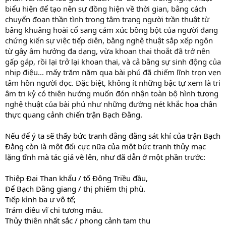
biểu hiện để tạo nên sự đồng hiện về thời gian, bằng cách
chuyển đoạn thần tình trong tâm trạng người trần thuật từ
bâng khuâng hoài cổ sang cảm xúc bồng bột của người đang
chứng kiến sự việc tiếp diễn, bằng nghệ thuật sắp xếp ngôn
từ gây âm hưởng đa dạng, vừa khoan thai thoắt đã trở nên
gấp gáp, rồi lại trở lại khoan thai, và cả bằng sự sinh động của
nhịp điệu... mấy trăm năm qua bài phú đã chiếm lĩnh trọn vẹn
tâm hồn người đọc. Đặc biệt, không ít những bậc tự xem là tri
âm tri kỷ có thiên hướng muốn đón nhận toàn bộ hình tượng
nghệ thuật của bài phú như những đường nét
khắc họa chân
thực quang cảnh chiến trận Bạch Đằng.
Nếu để ý ta sẽ thấy bức tranh đằng đằng sát khí của trận Bạch
Đằng còn là một đối cực nữa của một bức tranh thủy mạc
lặng tĩnh mà tác giả vẽ lên, như đã dẫn ở một phần trước:
Thiệp Đại Than khẩu / tố Đông Triều đầu,
Để Bạch Đằng giang / thị phiếm thị phù.
Tiếp kình ba ư vô tế;
Trám diêu vĩ chi tương mâu.
Thủy thiên nhất sắc / phong cảnh tam thu