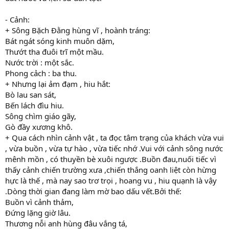
- Cảnh:
+ Sông Bặch Đằng hùng vĩ , hoành tráng:
Bát ngát sóng kinh muôn dặm,
Thướt tha đuôi trĩ một mầu.
Nước trời : một sắc.
Phong cảch : ba thu.
+ Nhưng lại ảm đạm , hiu hắt:
Bò lau san sát,
Bến lách đìu hiu.
Sông chìm giáo gãy,
Gò đầy xương khô.
+ Qua cách nhìn cảnh vật , ta đọc tâm trạng của khách vừa vui
, vừa buồn , vừa tự hào , vừa tiếc nhớ .Vui với cảnh sông nước
mênh mồn , có thuyền bè xuôi ngược .Buồn đau,nuối tiếc vì
thấy cảnh chiến trường xưa ,chiến thắng oanh liệt còn hừng
hực là thế , mà nay sao trơ trọi , hoang vu , hiu quạnh là vậy
.Dòng thời gian đang làm mờ bao dấu vết.Bởi thế:
Buồn vì cảnh thảm,
Đứng lặng giờ lâu.
Thương nỗi anh hùng đâu vắng tá,