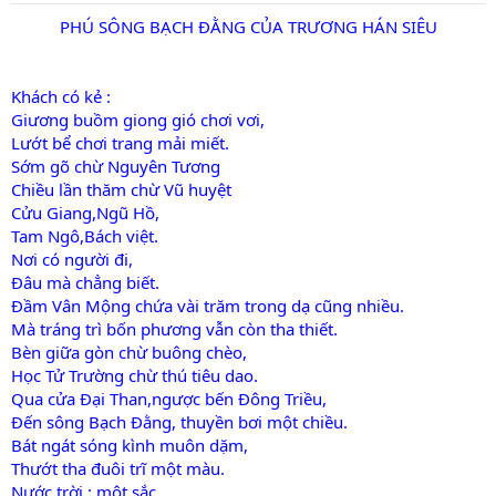
t
a
PHÚ SÔNG BẠCH ĐẰNG CỦA TRƯƠNG HÁN SIÊU
r
t
e
Khách có kẻ :
r
Giương buồm giong gió chơi vơi,
Lướt bể chơi trang mải miết.
Sớm gõ chừ Nguyên Tương
Chiều lần thăm chừ Vũ huyệt
Cửu Giang,Ngũ Hồ,
Tam Ngô,Bách việt.
Nơi có người đi,
Đâu mà chẳng biết.
Đầm Vân Mộng chứa vài trăm trong dạ cũng nhiều.
Mà tráng trì bốn phương vẫn còn tha thiết.
Bèn giữa gòn chừ buông chèo,
Học Tử Trường chừ thú tiêu dao.
Qua cửa Đại Than,ngược bến Đông Triều,
Đến sông Bạch Đằng, thuyền bơi một chiều.
Bát ngát sóng kình muôn dặm,
Thướt tha đuôi trĩ một màu.
Nước trời : một sắc,