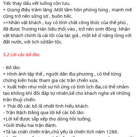
Tiếc thay dấu vết luống còn lưu.
+ Giọng điệu trầm lặng .Một tâm hồn phóng túng , mạnh mẽ
cũng trở nên sững sờ , buồn tiếc.
=>Nhân vật khách , tuy có tính chất công thức của thể phú ,
đã được Trương Hán Siêu thổi vào , trở nên sinh động .Nhân
vật khách chính là cái tôi của tác giả , một kẻ sĩ nặng lòng với
đất nước, với lịch sửdân tộc.
5.2 Lời các bô lão:
- Bô lão:
+ Hình ảnh tập thể , người dân địa phương , có thể từng
chứng kiến hoặc tham gia các trận chiến xưa.
+ Xuất hiện như một sự hô ứng có tính lịch đại,có thể nhằm
tạo không khí đối đáp tự nhiên,kể cho khạch nghe về những
trận thuỷ chiến.
+ Thái độ các bô lã nhiệt tình hiếu khách.
- Trận Bặch Đằng qua lời kể các bô lão:
+Lời kể được sắp xếp tho dòng hồi tưởng.
+Giới thiệu hai trận đánh.
+Tả lại cnảh chiến trận,chủ yếu là chiến tích năm 1288.