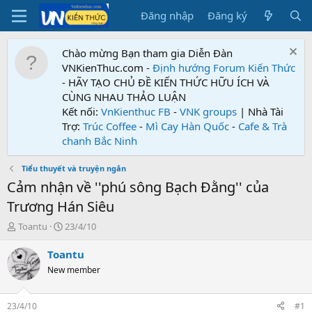
Đăng nhập
Đăng ký
Chào mừng Bạn tham gia Diễn Đàn
VNKienThuc.com -
Định hướng Forum
Kiến Thức
- HÃY TẠO CHỦ ĐỀ KIẾN THỨC HỮU ÍCH VÀ
CÙNG NHAU THẢO LUẬN
Kết nối:
VnKienthuc FB
-
VNK groups
| Nhà Tài
Trợ:
Trúc Coffee
-
Mì Cay Hàn Quốc
-
Cafe & Trà
chanh Bắc Ninh
Tiểu thuyết và truyện ngắn
Cảm nhận về ''phú sông Bạch Đằng'' của
Trương Hán Siêu
T
N
Toantu
23/4/10
h
g
r
à
Toantu
e
y
New member
a
g
d
ử
s
i
23/4/10
#1