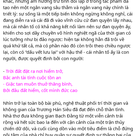
khác, những âm hưởng trữ tình đối lập ở trong tác phẩm đã
tạo nên một ngân vang sâu thẳm và ngân vang này chính là
triết lý: sự sống là một tiếp biến không ngừng không nghỉ, cái
đang diễn ra và cái đã đi vào vĩnh cửu cứ đan quyện lấy nhau,
mà cái nhân tố có khả năng kết nối làm nên sự đan quyện ấy,
khiến cho sợi dây chuyền vô hình nghiệt ngã của thời gian có
lúc tưởng như bị đảo ngược: hiện tại không hẳn đã trôi về
quá khứ tất cả, mà có phần nào đó còn trôi theo chiều ngược
lại, còn có “dấu vết lưu lại” với hậu thế - cái nhân tố ấy là con
người, được quyết định bởi con người:
-
Trời đất đặt ra nơi hiểm trở,
Bậc anh tài tính cuộc tồn an
- Giặc tan muôn thuở thăng bình,
Bởi đâu đất hiểm, cốt mình đức cao
Nhìn trở lại toàn bộ bài phú, nghệ thuật phối trí thời gian và
không gian của Trương Hán Siêu đã đạt đến chỗ thần tình.
Nhà thơ đưa không gian Bạch Đằng từ một viễn cảnh trải
rộng và hết sức bao la đến với cận cảnh của một trận thủy
chiến dữ dội, và cuối cùng dồn vào một tiêu điểm là chỗ đứng
nội tâm của nhà chỉ huy quân sự quyết định sự thắng bại của