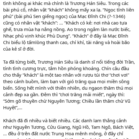
tình không ai khác mà chính là Trương Hán Siêu. Trong các
bài phú cổ, nhân vật “khách” không mấy xa lạ. “Ngọc tỉnh liên
phú” (bài phú Sen giếng ngọc) của Mạc Đĩnh Chi (?-1346)
cũng có nhân vật “khách”: … “Khách có kẻ: nơi nhà cao tựa
ghế, trưa mùa hạ nắng nồng. Ao trong ngắm làn nước biếc,
Nhạc phủ vịnh khúc Phù Dung”. “Khách” ở đây là Mạc Đĩnh
Chi biểu lộ tấmlòng thanh cao, chí khí, tài năng và hoài bão
của kẻ sĩ ở đời.
Ta đã từng biết, Trương Hán Siêu là danh sĩ nổi tiếng đời Trần,
tính tình cương trực, tâm hồn phóng khoáng. Chín câu đầu
cho thấy “khách” là một tao nhân với rượu túi thơ “chơi vơi”
theo cánh buồm, làm bạn với gió trăng qua mọi miền sông
biển. Sống hết mình với thiên nhiên, du ngạon thăm thú mọi
cảnh đẹp xa gần. Đêm thì “chơi trăng mải miết”, ngày thì:
“Sớm gõ thuyền chừ Nguyên Tương; Chiều lần thăm chừ Vũ
Huyệt”,...
Khách đã đi nhiều và biết nhiều. Các danh lam thắng cảnh
như Nguyên Tương, Cửu Giang, Ngũ Hồ, Tam Ngô, Bách Việt,
… đều ở trên đất nước Trung Hoa mênh mông, ở đây chỉ