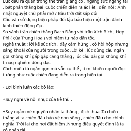
Lúc đầu ra quân trong thế trận giằng co , ngang sức ngang tài
, bất phân thắng bại .Cuộc chiến diễn ra ác liệt , đến nỗi : Ánh
nhật nguyệt chừ phải mờ / Bầu trời đất sắp đổi.
Câu văn sử dụng biện pháp đối lập báo hiệu một trận đánh
kinh thiên động địa .
So sánh trận chiến thắng Bạch Đằng với trận Xích Bích , Hợp
Phì ( của Trung Hoa ) với niềm tự hào dân tộc.
Nghệ thuật : lời kể súc tích , đầy cảm hứng , có hồi hộp nhưng
sảng khoái của người trong cuộc .Lời kể , lúc dùng câu ngắn
gợi không khí gấp gáp căng thẳng , lúc câu dài gợi không khí
trnag nghiêm dõng dạc.
Cách miêu tả ngắn gọn mà vẫn cụ thể , tỉ mỉ khiến người đọc
tưởng như cuộc chiến đang diễn ra trong hiện tại.
- Lời bình luận các bô lão:
+Suy nghĩ về nỗi nhục của kẻ thù .
+Suy ngẫm về nguyên nhân ta thắng , địch thua .Ta chiến
thắng vì ta chiến đấu bảo vệ non sông , chiến đấu cho chính
nghĩa .Trời lại cho nơi đất hiểm .Nhưng điều quyết định là ta
có nhân tài.