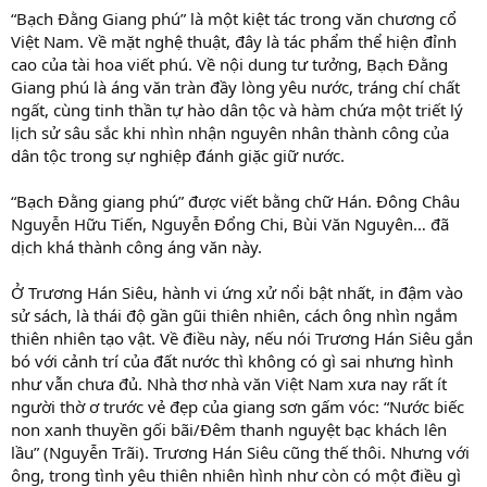
“Bạch Đằng Giang phú” là một kiệt tác trong văn chương cổ
Việt Nam. Về mặt nghệ thuật, đây là tác phẩm thể hiện đỉnh
cao của tài hoa viết phú. Về nội dung tư tưởng, Bạch Đằng
Giang phú là áng văn tràn đầy lòng yêu nước, tráng chí chất
ngất, cùng tinh thần tự hào dân tộc và hàm chứa một triết lý
lịch sử sâu sắc khi nhìn nhận nguyên nhân thành công của
dân tộc trong sự nghiệp đánh giặc giữ nước.
“Bạch Đằng giang phú” được viết bằng chữ Hán. Đông Châu
Nguyễn Hữu Tiến, Nguyễn Đổng Chi, Bùi Văn Nguyên… đã
dịch khá thành công áng văn này.
Ở Trương Hán Siêu, hành vi ứng xử nổi bật nhất, in đậm vào
sử sách, là thái độ gần gũi thiên nhiên, cách ông nhìn ngắm
thiên nhiên tạo vật. Về điều này, nếu nói Trương Hán Siêu gắn
bó với cảnh trí của đất nước thì không có gì sai nhưng hình
như vẫn chưa đủ. Nhà thơ nhà văn Việt Nam xưa nay rất ít
người thờ ơ trước vẻ đẹp của giang sơn gấm vóc: “Nước biếc
non xanh thuyền gối bãi/Đêm thanh nguyệt bạc khách lên
lầu” (Nguyễn Trãi). Trương Hán Siêu cũng thế thôi. Nhưng với
ông, trong tình yêu thiên nhiên hình như còn có một điều gì