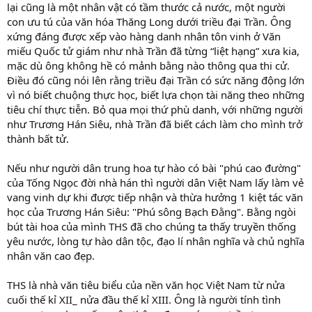
lại cũng là một nhân vật có tầm thước cả nước, một người
con ưu tú của văn hóa Thăng Long dưới triều đại Trần. Ông
xứng đáng được xếp vào hàng danh nhân tôn vinh ở Văn
miếu Quốc tử giám như nhà Trần đã từng “liệt hạng” xưa kia,
mặc dù ông không hề có mảnh bằng nào thông qua thi cử.
Điều đó cũng nói lên rằng triều đại Trần có sức năng động lớn
vì nó biết chuộng thực học, biết lựa chọn tài năng theo những
tiêu chí thực tiễn. Bỏ qua mọi thứ phù danh, với những người
như Trương Hán Siêu, nhà Trần đã biết cách làm cho mình trở
thành bất tử.
Nếu như người dân trung hoa tự hào có bài "phú cao đường"
của Tống Ngọc đời nhà hán thì người dân Việt Nam lấy làm vẻ
vang vinh dự khi được tiếp nhận và thừa hưởng 1 kiệt tác văn
học của Trương Hán Siêu: "Phú sông Bạch Đằng". Bằng ngòi
bút tài hoa của mình THS đã cho chúng ta thấy truyền thống
yêu nước, lòng tự hào dân tộc, đạo lí nhân nghĩa và chủ nghĩa
nhân văn cao đẹp.
THS là nhà văn tiêu biểu của nền văn học Việt Nam từ nửa
cuối thế kỉ XII_ nửa đầu thế kỉ XIII. Ông là người tính tình