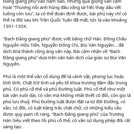
Đằng giang phú”vào năm nào, nhưng qua giọng văn cảm
hoài “Thương nỗi anh hùng đâu vắng tá-Tiếc thay dấu vết
luống còn lưu”, ta có thể đoán định được, bài phú này chỉ có
thể ra đời sau khi Trần Quốc Tuấn đã mất, tức là vào khoảng
1301-1354.
“Bạch Đằng giang phú” được viết bằng chữ Hán. Đông Châu
Nguyễn Hữu Tiến, Nguyễn Đổng Chi, Bùi Văn Nguyên… đã
dịch khá thành công áng văn này. Bài cảm nhận về “Bạch
Đằng giang phú” dựa trên văn bản dịch của giáo sư Bùi Văn
Nguyên.
Phú là một thể văn cổ dùng để tả cảnh vật, phong tục hoặc
tính tình. Chất trữ tình và yếu tố khoa trương đậm đặc trong
phú. Có phú cổ thể và phú Đường luật. Phú cổ thể như một
bài văn xuôi dài, có vần mà không nhất thiết có đối, còn gọi là
phú lưu thuỷ. Phú Đường luật được đặt ra từ đời Đường, có
vần, có đối, có luật bằng trắc chặt chữ, có những kiểu câu
được quy pạm rõ rang. “Bạch Đằng giang phú” của Trương
Hán Siêu viết theo lối phú cổ thể, có vần sử dụng phép đối rất
sáng tạo: