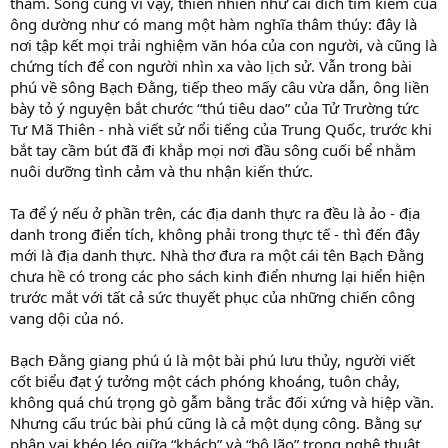
thăm. Song cũng vì vậy, thiên nhiên như cái đích tìm kiếm của
ông dường như có mang một hàm nghĩa thâm thúy: đây là
nơi tập kết mọi trải nghiệm văn hóa của con người, và cũng là
chứng tích để con người nhìn xa vào lịch sử. Vẫn trong bài
phú về sông Bạch Đằng, tiếp theo mấy câu vừa dẫn, ông liền
bày tỏ ý nguyện bắt chước “thú tiêu dao” của Tử Trường tức
Tư Mã Thiên - nhà viết sử nổi tiếng của Trung Quốc, trước khi
bắt tay cầm bút đã đi khắp mọi nơi đầu sông cuối bể nhằm
nuôi dưỡng tình cảm và thu nhận kiến thức.
Ta để ý nếu ở phần trên, các địa danh thực ra đều là ảo - địa
danh trong điển tích, không phải trong thực tế - thì đến đây
mới là địa danh thực. Nhà thơ đưa ra một cái tên Bạch Đằng
chưa hề có trong các pho sách kinh điển nhưng lại hiển hiện
trước mắt với tất cả sức thuyết phục của những chiến công
vang dội của nó.
Bạch Đằng giang phú ú là một bài phú lưu thủy, người viết
cốt biểu đạt ý tưởng một cách phóng khoáng, tuôn chảy,
không quá chú trọng gò gẫm bằng trắc đối xứng và hiệp vần.
Nhưng cấu trúc bài phú cũng là cả một dụng công. Bằng sự
phân vai khéo léo giữa “khách” và “bô lão” trong nghệ thuật