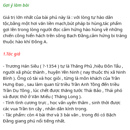
Gợi ý làm bài
Giá trị lớn nhất của bài phú này là : với lòng tự hào dân
tộc,bằng một hơi văn liền mạch,bút pháp bi hùng,tác phẩm
gợi lên trong lòng người đọc cảm hứng hào hùng về những
chiến công hiển hách trên sông Bạch Đằng,cảm hứng bi tráng
thuộc hào khí Đông A.
1.Tác giả
- Trương Hán Siêu ( ?-1354 ) tự là Thăng Phủ ,hiệu Đôn Tẩu ,
người xã phúc thành , huyện Yên Ninh ( nay thuộc thị xã Ninh
Bình ). Ông có tài và học giỏi , từng là môn khách của Trần
Hưng Đạo , sau làm quan từ triều Trần Anh Tông đến triều
Trần Dụ Tông , lúc chết được thăng tước Thái Bảo , Thái phó
và được thờ ở Văn Miếu ( Thăng Long ).
- Tính tình cương trực , học vấn uyên thâm , sinh thời được
các vua Trần tin cậy , nhân dân kính trọng.
- Tác phẩm: còn 4 bài thơ và 3 bài văn , trong đó có Bặch
Đằng giang phú nổi tiếng nhất.