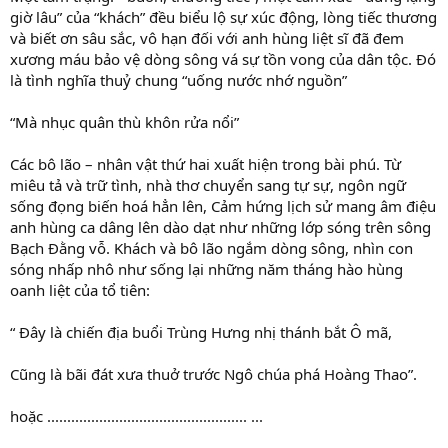
giờ lâu” của “khách” đều biểu lộ sự xúc động, lòng tiếc thương
và biết ơn sâu sắc, vô hạn đối với anh hùng liệt sĩ đã đem
xương máu bảo vệ dòng sông vá sự tồn vong của dân tộc. Đó
là tình nghĩa thuỷ chung “uống nước nhớ nguồn”
“Mà nhục quân thù khôn rửa nổi”
Các bô lão – nhân vật thứ hai xuất hiện trong bài phú. Từ
miêu tả và trữ tình, nhà thơ chuyển sang tự sự, ngôn ngữ
sống đọng biến hoá hẳn lên, Cảm hứng lịch sử mang âm điệu
anh hùng ca dâng lên dào dạt như những lớp sóng trên sông
Bạch Đằng vỗ. Khách và bô lão ngắm dòng sông, nhìn con
sóng nhấp nhô như sống lại những năm tháng hào hùng
oanh liệt của tổ tiên:
“ Đây là chiến địa buổi Trùng Hưng nhị thánh bắt Ô mã,
Cũng là bãi đát xưa thuở trước Ngô chúa phá Hoàng Thao”.
hoặc .................................................. ...