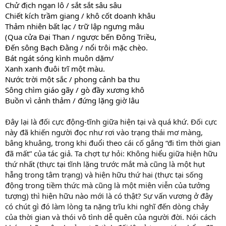
Chử địch ngạn lô / sắt sắt sâu sâu
Chiết kích trầm giang / khô cốt doanh khâu
Thảm nhiên bất lạc / trữ lập ngưng mâu
(Qua cửa Đại Than / ngược bến Đông Triều,
Đến sông Bạch Đằng / nổi trôi mặc chèo.
Bát ngát sóng kình muôn dặm/
Xanh xanh đuôi trĩ một màu.
Nước trời một sắc / phong cảnh ba thu
Sông chìm giáo gãy / gò đầy xương khô
Buồn vì cảnh thảm / đứng lặng giờ lâu
Đây lại là đối cực động-tĩnh giữa hiện tại và quá khứ. Đối cực
này đã khiến người đọc như rơi vào trạng thái mơ màng,
bâng khuâng, trong khi đuổi theo cái cố gắng “đi tìm thời gian
đã mất” của tác giả. Ta chợt tự hỏi: Không hiểu giữa hiện hữu
thứ nhất (thực tại tĩnh lặng trước mắt mà cũng là một hụt
hẫng trong tâm trạng) và hiện hữu thứ hai (thực tại sống
động trong tiềm thức mà cũng là một miên viễn của tưởng
tượng) thì hiện hữu nào mới là có thật? Sự vấn vương ở đây
có chút gì đó làm lòng ta nặng trĩu khi nghĩ đến dòng chảy
của thời gian và thói vô tình dễ quên của người đời. Nói cách