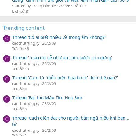
Started by Trang Dimple
2/8/26
Trả lời: 0
Lịch sử 8
Trending content
Thread 'Có ai biết nhiều về trọng âm không?'
C
caothutrungky
26/2/09
Trả lời: 48
Thread 'Toán đố dễ như ăn cơm sườn có xương'
C
caothutrungky
25/2/09
Trả lời: 13
Thread 'Cụm từ "diễn biến hòa bình" dịch thế nào?'
C
caothutrungky
26/2/09
Trả lời: 8
Thread 'Bài thơ Màu Tím Hoa Sim'
C
caothutrungky
25/2/09
Trả lời: 5
Thread 'Cách diễn đạt cho người bản ngữ hiểu khi bạn…
C
bí'
caothutrungky
26/2/09
Trả lời: 3