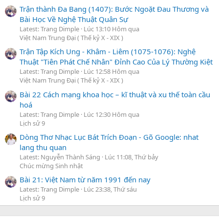
Trận thành Đa Bang (1407): Bước Ngoặt Đau Thương và
Bài Học Về Nghệ Thuật Quân Sự
Latest: Trang Dimple
Lúc 13:10 Hôm qua
Việt Nam Trung Đại ( Thế kỷ X - XIX )
Trận Tập Kích Ung - Khâm - Liêm (1075-1076): Nghệ
Thuật "Tiên Phát Chế Nhân" Đỉnh Cao Của Lý Thường Kiệt
Latest: Trang Dimple
Lúc 12:58 Hôm qua
Việt Nam Trung Đại ( Thế kỷ X - XIX )
Bài 22 Cách mạng khoa học – kĩ thuật và xu thế toàn cầu
hoá
Latest: Trang Dimple
Lúc 12:30 Hôm qua
Lịch sử 9
Dòng Thơ Nhạc Lục Bát Trích Đoạn - Gõ Google: nhat
lang thu quan
Latest: Nguyễn Thành Sáng
Lúc 11:08, Thứ bảy
Chúc mừng Sinh nhật
Bài 21: Việt Nam từ năm 1991 đến nay
Latest: Trang Dimple
Lúc 23:38, Thứ sáu
Lịch sử 9