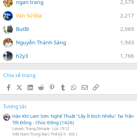
ngan trang
2,579
Văn Sử Địa
2,217
ButBi
2,069
Nguyễn Thành Sáng
1,943
h2y3
1,766
Chia sẻ trang
Facebook
X (Twitter)
LinkedIn
Reddit
Pinterest
Tumblr
WhatsApp
Email
Link
Tương tác
Hào Khí Lam Sơn: Nghệ Thuật "Lấy Ít Địch Nhiều" Tại Trận
Tốt Động - Chúc Động (1426)
Latest: Trang Dimple
Lúc 13:12
Việt Nam Trung Đại ( Thế kỷ X - XIX )