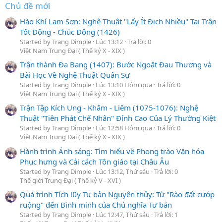
Chủ đề mới
Hào Khí Lam Sơn: Nghệ Thuật "Lấy Ít Địch Nhiều" Tại Trận
Tốt Động - Chúc Động (1426)
Started by Trang Dimple
Lúc 13:12
Trả lời: 0
Việt Nam Trung Đại ( Thế kỷ X - XIX )
Trận thành Đa Bang (1407): Bước Ngoặt Đau Thương và
Bài Học Về Nghệ Thuật Quân Sự
Started by Trang Dimple
Lúc 13:10 Hôm qua
Trả lời: 0
Việt Nam Trung Đại ( Thế kỷ X - XIX )
Trận Tập Kích Ung - Khâm - Liêm (1075-1076): Nghệ
Thuật "Tiên Phát Chế Nhân" Đỉnh Cao Của Lý Thường Kiệt
Started by Trang Dimple
Lúc 12:58 Hôm qua
Trả lời: 0
Việt Nam Trung Đại ( Thế kỷ X - XIX )
Hành trình Ánh sáng: Tìm hiểu về Phong trào Văn hóa
Phục hưng và Cải cách Tôn giáo tại Châu Âu
Started by Trang Dimple
Lúc 13:12, Thứ sáu
Trả lời: 0
Thế giới Trung Đại ( Thế kỷ V - XVI )
Quá trình Tích lũy Tư bản Nguyên thủy: Từ "Rào đất cướp
ruộng" đến Bình minh của Chủ nghĩa Tư bản
Started by Trang Dimple
Lúc 12:47, Thứ sáu
Trả lời: 1