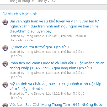
Thế giới Trung Đại ( Thế kỷ V - XVI )
Dành cho học sinh
Bài văn nghị luận về sự khổ luyện và ý chí vươn lên từ
nghịch cảnh dựa trên hình ảnh ngụ ngôn về loài chim
điêu-Chim điêu luyện bay
Started by Trang Dimple
Lúc 14:15, Thứ sáu
Trả lời: 0
Học sinh giỏi Văn
Sự Biến đổi trậ tự thế giới- Lịch sử 9
Started by Trang Dimple
Lúc 13:18, Thứ ba
Trả lời: 0
Lịch sử 9
Phân tích Bối cảnh Quốc tế và Khởi đầu Cuộc kháng chiến
chống Pháp (1946 - 1950) qua lăng kính Lịch sử 9
Started by Trang Dimple
Lúc 12:36, Thứ ba
Trả lời: 0
Lịch sử 9
Mỹ La-tinh và Châu Á (1945 - 1991): Hành trình Độc lập
và Trỗi dậy-Lịch sử 9
Started by Trang Dimple
Lúc 12:26, Thứ ba
Trả lời: 0
Lịch sử 9
Việt Nam Sau Cách Mạng Tháng Tám 1945: Những Bước