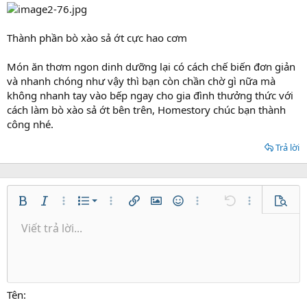
Thành phần bò xào sả ớt cực hao cơm
Món ăn thơm ngon dinh dưỡng lại có cách chế biến đơn giản
và nhanh chóng như vậy thì bạn còn chần chờ gì nữa mà
không nhanh tay vào bếp ngay cho gia đình thưởng thức với
cách làm bò xào sả ớt bên trên, Homestory chúc bạn thành
công nhé.
Trả lời
Danh sách có thứ tự
Bold
In nghiêng
Thêm tùy chọn…
Danh sách
Thêm tùy chọn…
Chèn liên kết
Chèn hình ảnh
Mặt cười
Thêm tùy chọn…
Undo
Thêm tùy ch
Xem tr
Danh sách không có thứ tự
Viết trả lời...
Căn trái
9
Normal
Lưu nháp
Arial
Kích thước
Căn lề
Trích dẫn
Redo
Media
Toggle BB code
Màu chữ
Paragraph format
Insert table
Xóa định dạng
Phông chữ
Insert horizontal line
Bản thảo
Gạch ngang
Spoiler
Gạch chân
Mã
Inline code
Inline spoiler
Thụt lề
10
Xóa bản thảo
Căn giữa
Heading 1
Book Antiqua
Tăng lề
12
Courier New
Căn phải
Heading 2
15
Georgia
Justify text
Tên
Heading 3