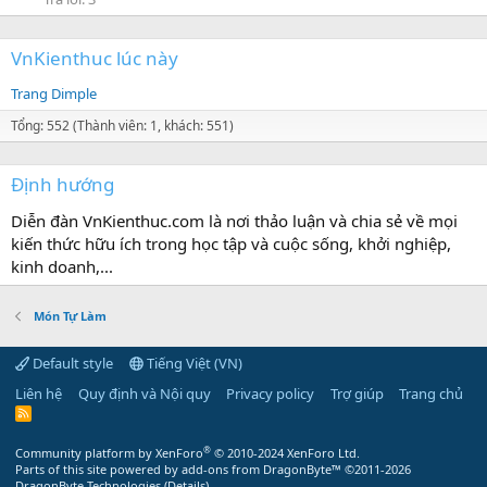
VnKienthuc lúc này
Trang Dimple
Tổng: 552 (Thành viên: 1, khách: 551)
Định hướng
Diễn đàn VnKienthuc.com là nơi thảo luận và chia sẻ về mọi
kiến thức hữu ích trong học tập và cuộc sống, khởi nghiệp,
kinh doanh,...
Món Tự Làm
Default style
Tiếng Việt (VN)
Liên hệ
Quy định và Nội quy
Privacy policy
Trợ giúp
Trang chủ
R
S
S
®
Community platform by XenForo
© 2010-2024 XenForo Ltd.
Parts of this site powered by
add-ons from DragonByte™
©2011-2026
DragonByte Technologies
(
Details
)