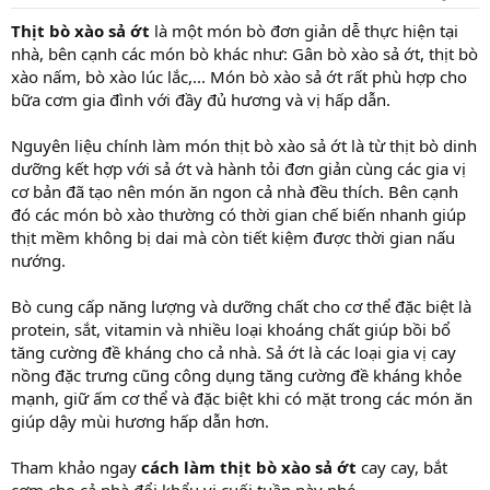
t
a
Thịt bò xào sả ớt
là một món bò đơn giản dễ thực hiện tại
r
nhà, bên cạnh các món bò khác như: Gân bò xào sả ớt, thịt bò
t
xào nấm, bò xào lúc lắc,... Món bò xào sả ớt rất phù hợp cho
e
bữa cơm gia đình với đầy đủ hương và vị hấp dẫn.
r
Nguyên liệu chính làm món thịt bò xào sả ớt là từ thịt bò dinh
dưỡng kết hợp với sả ớt và hành tỏi đơn giản cùng các gia vị
cơ bản đã tạo nên món ăn ngon cả nhà đều thích. Bên cạnh
đó các món bò xào thường có thời gian chế biến nhanh giúp
thịt mềm không bị dai mà còn tiết kiệm được thời gian nấu
nướng.
Bò cung cấp năng lượng và dưỡng chất cho cơ thể đặc biệt là
protein, sắt, vitamin và nhiều loại khoáng chất giúp bồi bổ
tăng cường đề kháng cho cả nhà. Sả ớt là các loại gia vị cay
nồng đặc trưng cũng công dụng tăng cường đề kháng khỏe
mạnh, giữ ấm cơ thể và đặc biệt khi có mặt trong các món ăn
giúp dậy mùi hương hấp dẫn hơn.
Tham khảo ngay
cách làm thịt bò xào sả ớt
cay cay, bắt
cơm cho cả nhà đổi khẩu vị cuối tuần này nhé.