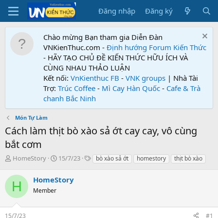
Đăng nhập
Đăng ký
Chào mừng Bạn tham gia Diễn Đàn
VNKienThuc.com -
Định hướng Forum
Kiến Thức
- HÃY TẠO CHỦ ĐỀ KIẾN THỨC HỮU ÍCH VÀ
CÙNG NHAU THẢO LUẬN
Kết nối:
VnKienthuc FB
-
VNK groups
| Nhà Tài
Trợ:
Trúc Coffee
-
Mì Cay Hàn Quốc
-
Cafe & Trà
chanh Bắc Ninh
Món Tự Làm
Cách làm thịt bò xào sả ớt cay cay, vô cùng
bắt cơm
T
N
T
HomeStory
15/7/23
bò xào sả ớt
homestory
thịt bò xào
h
g
ừ
r
à
k
HomeStory
H
e
y
h
Member
a
g
ó
d
ử
a
s
i
15/7/23
#1