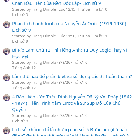
Chân Đầu Tiên Của Nền Độc Lập- Lịch sử 9
Started by Trang Dimple
Lúc 12:15, Thứ ba
Trả lời: 0
Lịch sử 9
Phân tích hành trình của Nguyễn Ái Quốc (1919-1930)-
Lịch sử 9
Started by Trang Dimple
Lúc 11:50, Thứ ba
Trả lời: 1
Lịch sử 9
Bí Kíp Làm Chủ 12 Thì Tiếng Anh: Tư Duy Logic Thay Vì
Học Vẹt
Started by Trang Dimple
3/8/26
Trả lời: 0
Tiếng Anh 12
Làm thế nào để phân biệt và sử dụng các thì hoàn thành?
Started by Trang Dimple
3/8/26
Trả lời: 0
Tiếng Anh 12
4 Bản Hiệp Ước Triều Đình Nguyễn Đã Ký Với Pháp (1862
- 1884): Tiến Trình Xâm Lược Và Sự Sụp Đổ Của Chủ
Quyền
Started by Trang Dimple
2/8/26
Trả lời: 0
Lịch sử 8
Lịch sử không chỉ là những con số: 5 Bước ngoặt "chấn
động" định hình thế giới và Việt Nam hiện đại- Lịch sử 8