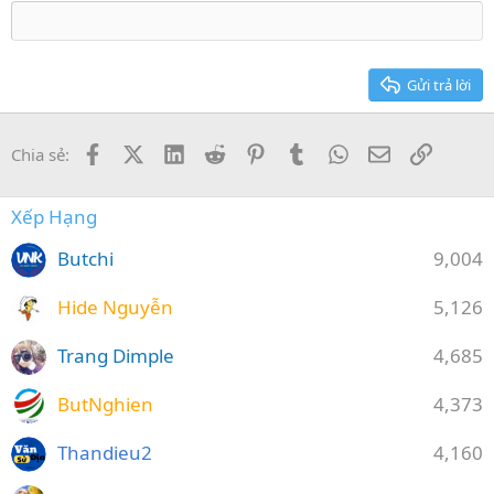
18
Tahoma
22
Times New Roman
26
Trebuchet MS
Gửi trả lời
Verdana
Facebook
X (Twitter)
LinkedIn
Reddit
Pinterest
Tumblr
WhatsApp
Email
Link
Chia sẻ:
Xếp Hạng
Butchi
9,004
Hide Nguyễn
5,126
Trang Dimple
4,685
ButNghien
4,373
Thandieu2
4,160