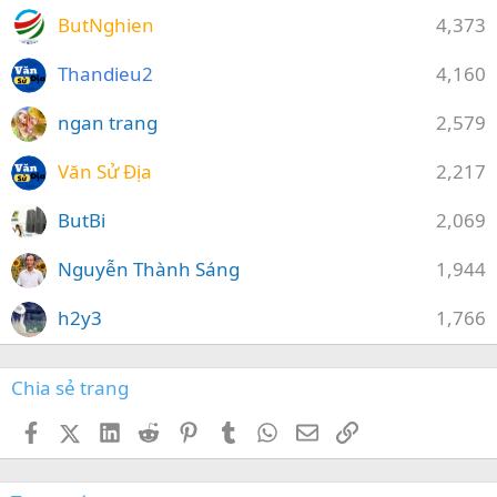
ButNghien
4,373
Thandieu2
4,160
ngan trang
2,579
Văn Sử Địa
2,217
ButBi
2,069
Nguyễn Thành Sáng
1,944
h2y3
1,766
Chia sẻ trang
Facebook
X (Twitter)
LinkedIn
Reddit
Pinterest
Tumblr
WhatsApp
Email
Link