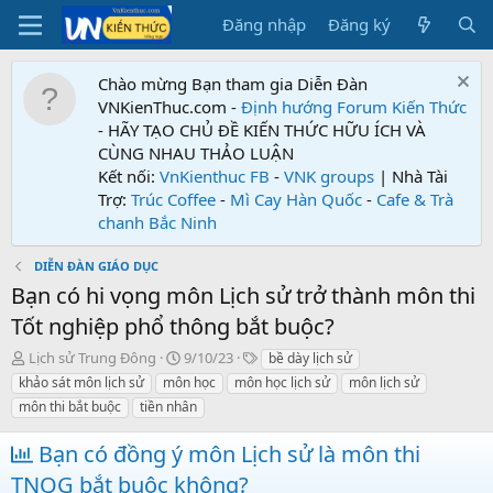
Đăng nhập
Đăng ký
Chào mừng Bạn tham gia Diễn Đàn
VNKienThuc.com -
Định hướng Forum
Kiến Thức
- HÃY TẠO CHỦ ĐỀ KIẾN THỨC HỮU ÍCH VÀ
CÙNG NHAU THẢO LUẬN
Kết nối:
VnKienthuc FB
-
VNK groups
| Nhà Tài
Trợ:
Trúc Coffee
-
Mì Cay Hàn Quốc
-
Cafe & Trà
chanh Bắc Ninh
DIỄN ĐÀN GIÁO DỤC
Bạn có hi vọng môn Lịch sử trở thành môn thi
Tốt nghiệp phổ thông bắt buộc?
T
N
T
Lịch sử Trung Đông
9/10/23
bề dày lịch sử
h
g
ừ
khảo sát môn lịch sử
môn học
môn học lịch sử
môn lịch sử
r
à
k
môn thi bắt buộc
tiền nhân
e
y
h
a
g
ó
Bạn có đồng ý môn Lịch sử là môn thi
d
ử
a
s
i
TNQG bắt buộc không?