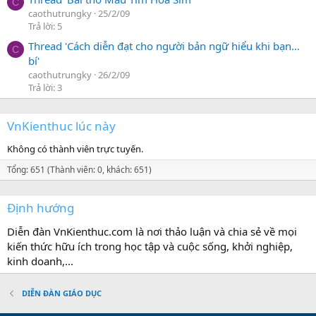
C
caothutrungky
25/2/09
Trả lời: 5
Thread 'Cách diễn đạt cho người bản ngữ hiểu khi bạn…
C
bí'
caothutrungky
26/2/09
Trả lời: 3
VnKienthuc lúc này
Không có thành viên trực tuyến.
Tổng: 651 (Thành viên: 0, khách: 651)
Định hướng
Diễn đàn VnKienthuc.com là nơi thảo luận và chia sẻ về mọi
kiến thức hữu ích trong học tập và cuộc sống, khởi nghiệp,
kinh doanh,...
DIỄN ĐÀN GIÁO DỤC