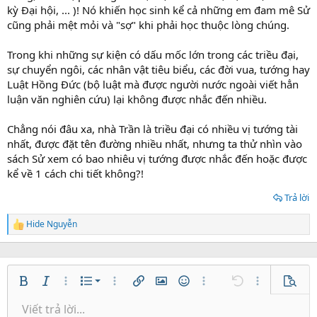
kỳ Đại hội, ... )! Nó khiến học sinh kể cả những em đam mê Sử
cũng phải mệt mỏi và "sợ" khi phải học thuộc lòng chúng.
Trong khi những sự kiện có dấu mốc lớn trong các triều đại,
sự chuyển ngôi, các nhân vật tiêu biểu, các đời vua, tướng hay
Luật Hồng Đức (bộ luật mà được người nước ngoài viết hẳn
luận văn nghiên cứu) lại không được nhắc đến nhiều.
Chẳng nói đâu xa, nhà Trần là triều đại có nhiều vị tướng tài
nhất, được đặt tên đường nhiều nhất, nhưng ta thử nhìn vào
sách Sử xem có bao nhiêu vị tướng được nhắc đến hoặc được
kể về 1 cách chi tiết không?!
Trả lời
Hide Nguyễn
R
e
a
c
t
Danh sách có thứ tự
i
Bold
In nghiêng
Thêm tùy chọn…
Danh sách
Thêm tùy chọn…
Chèn liên kết
Chèn hình ảnh
Mặt cười
Thêm tùy chọn…
Undo
Thêm tùy ch
Xem tr
o
Danh sách không có thứ tự
Viết trả lời...
n
Căn trái
9
Normal
Lưu nháp
Arial
Kích thước
Căn lề
Trích dẫn
Redo
Media
Toggle BB code
Màu chữ
Paragraph format
Insert table
Xóa định dạng
Phông chữ
Insert horizontal line
Bản thảo
Gạch ngang
Spoiler
Gạch chân
Mã
Inline code
Inline spoiler