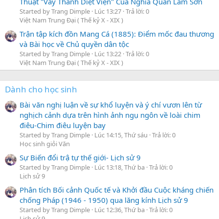
Thuật "Vây Thành Diệt Viện" Của Nghĩa Quân Lam Sơn
Started by Trang Dimple
Lúc 13:27
Trả lời: 0
Việt Nam Trung Đại ( Thế kỷ X - XIX )
Trận tập kích đồn Mang Cá (1885): Điểm mốc đau thương
và Bài học về Chủ quyền dân tộc
Started by Trang Dimple
Lúc 13:22
Trả lời: 0
Việt Nam Trung Đại ( Thế kỷ X - XIX )
Dành cho học sinh
Bài văn nghị luận về sự khổ luyện và ý chí vươn lên từ
nghịch cảnh dựa trên hình ảnh ngụ ngôn về loài chim
điêu-Chim điêu luyện bay
Started by Trang Dimple
Lúc 14:15, Thứ sáu
Trả lời: 0
Học sinh giỏi Văn
Sự Biến đổi trậ tự thế giới- Lịch sử 9
Started by Trang Dimple
Lúc 13:18, Thứ ba
Trả lời: 0
Lịch sử 9
Phân tích Bối cảnh Quốc tế và Khởi đầu Cuộc kháng chiến
chống Pháp (1946 - 1950) qua lăng kính Lịch sử 9
Started by Trang Dimple
Lúc 12:36, Thứ ba
Trả lời: 0
Lịch sử 9