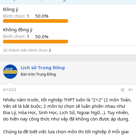
t
a
Đồng ý
r
Bình chọn:
1
50.0%
t
e
r
Không đồng ý
Bình chọn:
1
50.0%
Số thành viên bình chọn
2
Lịch sử Trung Đông
Bàn tròn Trung Đông
9/10/23
#1
Nhiều năm trước, tốt nghiệp THPT luôn là “2+2” (2 môn Toán,
Văn sẽ là bắt buộc; 2 môn tự chọn sẽ luân phiên nhau như
Địa Lý, Hóa Học, Sinh Học, Lịch Sử, Ngoại Ngữ...). Tuy nhiên,
do hiện nay công thức như vậy đã không còn được áp dụng.
Chúng ta đề biết việc lựa chọn môn thi tốt nghiệp ở mỗi giai