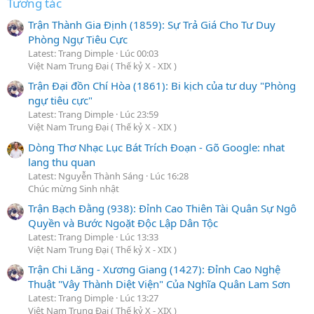
Tương tác
Trận Thành Gia Định (1859): Sự Trả Giá Cho Tư Duy
Phòng Ngự Tiêu Cực
Latest: Trang Dimple
Lúc 00:03
Việt Nam Trung Đại ( Thế kỷ X - XIX )
Trận Đại đồn Chí Hòa (1861): Bi kịch của tư duy "Phòng
ngự tiêu cực"
Latest: Trang Dimple
Lúc 23:59
Việt Nam Trung Đại ( Thế kỷ X - XIX )
Dòng Thơ Nhạc Lục Bát Trích Đoạn - Gõ Google: nhat
lang thu quan
Latest: Nguyễn Thành Sáng
Lúc 16:28
Chúc mừng Sinh nhật
Trận Bạch Đằng (938): Đỉnh Cao Thiên Tài Quân Sự Ngô
Quyền và Bước Ngoặt Độc Lập Dân Tộc
Latest: Trang Dimple
Lúc 13:33
Việt Nam Trung Đại ( Thế kỷ X - XIX )
Trận Chi Lăng - Xương Giang (1427): Đỉnh Cao Nghệ
Thuật "Vây Thành Diệt Viện" Của Nghĩa Quân Lam Sơn
Latest: Trang Dimple
Lúc 13:27
Việt Nam Trung Đại ( Thế kỷ X - XIX )