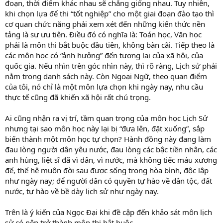
đoạn, thời điểm khác nhau sẽ chẳng giống nhau. Tuy nhiên,
khi chọn lựa để thi “tốt nghiệp” cho một giai đoạn đào tạo thì
cơ quan chức năng phải xem xét đến những kiến thức nền
tảng là sự ưu tiên. Điều đó có nghĩa là: Toán học, Văn học
phải là môn thi bắt buộc đầu tiên, không bàn cãi. Tiếp theo là
các môn học có “ảnh hưởng” đến tương lai của xã hội, của
quốc gia. Nếu nhìn trên góc nhìn này, thì rõ ràng, Lịch sử phải
nằm trong danh sách này. Còn Ngoại Ngữ, theo quan điểm
của tôi, nó chỉ là một môn lựa chọn khi ngày nay, nhu cầu
thực tế cũng đã khiến xã hội rất chú trọng.
Ai cũng nhận ra vị trí, tầm quan trọng của môn học Lịch Sử
nhưng tại sao môn học này lại bị “đưa lên, đặt xuống”, sắp
biến thành một môn học tự chọn? Hành đồng này đang làm
đau lòng người dân yêu nước, đau lòng các bậc tiền nhân, các
anh hùng, liệt sĩ đã vì dân, vì nước, mà không tiếc máu xương
để, thế hệ muôn đời sau được sống trong hòa bình, độc lập
như ngày nay; để người dân có quyền tự hào về dân tộc, đất
nước, tự hào về bề dày lịch sử như ngày nay.
Trên là ý kiến của Ngọc Đại khi đề cập đến khảo sát môn lịch
sử có nên trở thành môn thi bắt buộc.