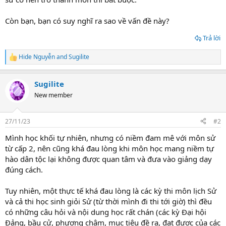
Còn bạn, bạn có suy nghĩ ra sao về vấn đề này?
Trả lời
Hide Nguyễn
and
Sugilite
R
e
a
Sugilite
c
t
New member
i
o
n
27/11/23
#2
s
:
Mình học khối tự nhiên, nhưng có niềm đam mê với môn sử
từ cấp 2, nên cũng khá đau lòng khi môn học mang niềm tự
hào dân tộc lại không được quan tâm và đưa vào giảng dạy
đúng cách.
Tuy nhiên, một thực tế khá đau lòng là các kỳ thi môn lịch Sử
và cả thi học sinh giỏi Sử (từ thời mình đi thi tới giờ) thì đều
có những câu hỏi và nội dung học rất chán (các kỳ Đại hội
Đảng, bầu cử, phương châm, mục tiêu đề ra, đạt được của các