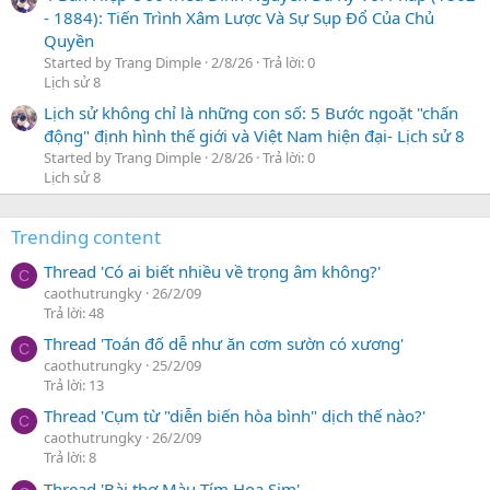
- 1884): Tiến Trình Xâm Lược Và Sự Sụp Đổ Của Chủ
Quyền
Started by Trang Dimple
2/8/26
Trả lời: 0
Lịch sử 8
Lịch sử không chỉ là những con số: 5 Bước ngoặt "chấn
động" định hình thế giới và Việt Nam hiện đại- Lịch sử 8
Started by Trang Dimple
2/8/26
Trả lời: 0
Lịch sử 8
Trending content
Thread 'Có ai biết nhiều về trọng âm không?'
C
caothutrungky
26/2/09
Trả lời: 48
Thread 'Toán đố dễ như ăn cơm sườn có xương'
C
caothutrungky
25/2/09
Trả lời: 13
Thread 'Cụm từ "diễn biến hòa bình" dịch thế nào?'
C
caothutrungky
26/2/09
Trả lời: 8
Thread 'Bài thơ Màu Tím Hoa Sim'